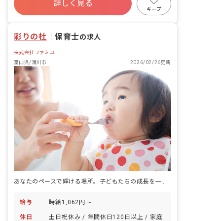
詳しく見る
産休育休制度
車通勤可
乳児保育のみ
キープ
彩りの杜
｜
保育士
の求人
株式会社ファミユ
富山県/滑川市
2026/02/26更新
あなたのペースで輝ける場所。子どもたちの成長を一緒に見守りませんか？
給与
時給1,062円 ~
休日
土日祝休み / 年間休日120日以上 / 家庭