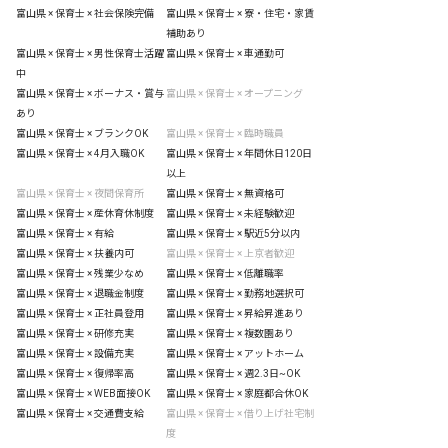
富山県 × 保育士 × 社会保険完備
富山県 × 保育士 × 寮・住宅・家賃
補助あり
富山県 × 保育士 × 男性保育士活躍
富山県 × 保育士 × 車通勤可
中
富山県 × 保育士 × ボーナス・賞与
富山県 × 保育士 × オープニング
あり
富山県 × 保育士 × ブランクOK
富山県 × 保育士 × 臨時職員
富山県 × 保育士 × 4月入職OK
富山県 × 保育士 × 年間休日120日
以上
富山県 × 保育士 × 夜間保育所
富山県 × 保育士 × 無資格可
富山県 × 保育士 × 産休育休制度
富山県 × 保育士 × 未経験歓迎
富山県 × 保育士 × 有給
富山県 × 保育士 × 駅近5分以内
富山県 × 保育士 × 扶養内可
富山県 × 保育士 × 上京者歓迎
富山県 × 保育士 × 残業少なめ
富山県 × 保育士 × 低離職率
富山県 × 保育士 × 退職金制度
富山県 × 保育士 × 勤務地選択可
富山県 × 保育士 × 正社員登用
富山県 × 保育士 × 昇給昇進あり
富山県 × 保育士 × 研修充実
富山県 × 保育士 × 複数園あり
富山県 × 保育士 × 設備充実
富山県 × 保育士 × アットホーム
富山県 × 保育士 × 復帰率高
富山県 × 保育士 × 週2.3日~OK
富山県 × 保育士 × WEB面接OK
富山県 × 保育士 × 家庭都合休OK
富山県 × 保育士 × 交通費支給
富山県 × 保育士 × 借り上げ社宅制
度