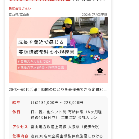
株式会社さんわ
富山県/富山市
2026/07/03更新
20代～60代活躍！時間のゆとりを最優先できる定員30名の英語保育園♪
給与
月給181,000円 ~ 228,000円
休日
日、祝、他シフト制 有給休暇（6ヶ月経
過後10日付与） 年末年始 会社カレンダ
ーによる ※年間休日112日
アクセス
富山地方鉄道上滝線 大泉駅（徒歩9分）
仕事内容
定員30名の企業主導型保育施設における