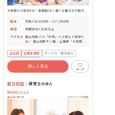
大泉駅から徒歩6分！車通勤OK！選べる働き方が魅力の企業主導型保育園
給与
月給196,000円 ~ 217,000円
休日
年間休日120日以上
アクセス
富山地鉄バス「中市」バス停より徒歩3
分／ 富山地鉄不二越・上滝線「大泉駅」
より徒歩6分 ■マイカー通勤可
正社員
企業主導型
ボーナス・賞与あり
年間休日120日以上
詳しく見る
寮・住宅・家賃補助あり
社会保険完備
キープ
有給
福利厚生充実
残業少なめ
昇給昇進あり
彩りの杜
｜
保育士
の求人
株式会社ファミユ
富山県/滑川市
2025/11/04更新