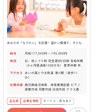
あなたの「なりたい」を応援！温かい環境で、子どもたちの成長を一緒に見守りませんか？
給与
月給177,000円 ~ 195,000円
休日
日、他シフト制 完全週休2日制 有給休暇
（6ヶ月経過後10日付与） 夏季休暇 年
末休暇 GW 介護休暇 看護休暇制度 産
アクセス
あいの風とやま鉄道 滑川駅（徒歩11
休、育休 ※年間休日120日
分）
仕事内容
病児病後児保育、保育業務全般 ピアノ
週案作成 月案作成 日誌作成 クラス通信
作成 壁面制作 外遊び 園外へのお散歩
正社員
企業主導型
ボーナス・賞与あり
社会保険完備
有給
昇給昇進あり