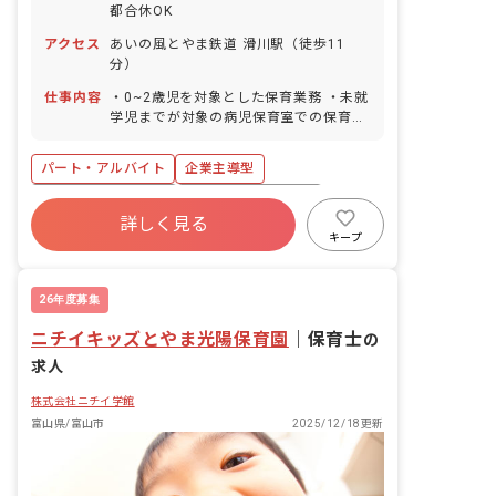
都合休OK
アクセス
あいの風とやま鉄道 滑川駅（徒歩11
分）
仕事内容
・0~2歳児を対象とした保育業務 ・未就
学児までが対象の病児保育室での保育業
務
パート・アルバイト
企業主導型
ボーナス・賞与あり
年間休日120日以上
詳しく見る
社会保険完備
土日祝休み
有給
キープ
退職金制度
残業少なめ
産休育休制度
26年度募集
ニチイキッズとやま光陽保育園
｜
保育士
の
求人
株式会社ニチイ学館
富山県/富山市
2025/12/18更新