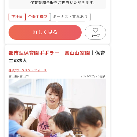
保育業務全般をご担当いただきます。 主
な業務内容: ・0~5歳児の子どもの保育
・帳票作成（日誌、指導計画、行事計画
正社員
企業主導型
ボーナス・賞与あり
など） ・保育環境の整備（活動準備、清
掃など） ・保護者対応 当園は小規模保
寮・住宅・家賃補助あり
社会保険完備
育園のため、一人ひとりの園児とじっく
詳しく見る
有給
福利厚生充実
残業少なめ
り向き合い、成長を間近で感じられる環
キープ
境です。 20代から60代まで幅広い年齢
昇給昇進あり
車通勤可
層のスタッフが活躍しています。 英語保
都市型保育園ポポラー 富山山室園
育園ですが、英語講師が常駐しているた
｜
保育
め英語スキルは不問です。子どもたちと
士
の求人
一緒に楽しく英語に触れ合える方を歓迎
いたします。
株式会社タスク・フォース
富山県/富山市
2026/02/26更新