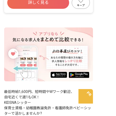
針：乳児保育のみ ■園児年齢層：0～2歳
詳しく見る
児 ■書類作成ツール導入：あり ■保護者
キープ
との連絡アプリ導入：あり
最低時給1,600円、短時間やWワーク歓迎、
自宅近くで週1もOK！
KIDSNAシッター
保育士資格・幼稚園教諭免許・看護師免許ベビーシッ
ターで活かしませんか?