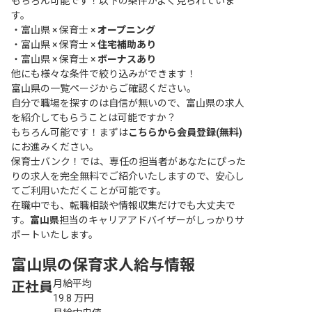
もちろん可能です！以下の条件がよく見られていま
す。
・
富山県 × 保育士 ×
オープニング
・
富山県 × 保育士 ×
住宅補助あり
・
富山県 × 保育士 ×
ボーナスあり
他にも様々な条件で絞り込みができます！
富山県の一覧ページ
からご確認ください。
自分で職場を探すのは自信が無いので、富山県の求人
を紹介してもらうことは可能ですか？
もちろん可能です！まずは
こちらから会員登録(無料)
にお進みください。
保育士バンク！では、専任の担当者があなたにぴった
りの求人を完全無料でご紹介いたしますので、安心し
てご利用いただくことが可能です。
在職中でも、転職相談や情報収集だけでも大丈夫で
す。
富山県
担当のキャリアアドバイザーがしっかりサ
ポートいたします。
富山県の保育求人給与情報
月給平均
正社員
19.8
万円