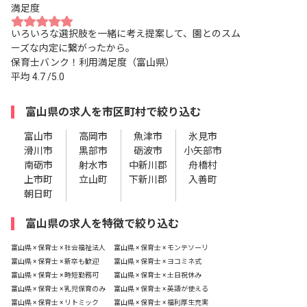
満足度
いろいろな選択肢を一緒に考え提案して、園とのスム
ーズな内定に繋がったから。
保育士バンク！利用満足度（富山県）
平均
4.7
/5.0
富山県の求人を市区町村で絞り込む
富山市
高岡市
魚津市
氷見市
滑川市
黒部市
砺波市
小矢部市
南砺市
射水市
中新川郡
舟橋村
上市町
立山町
下新川郡
入善町
朝日町
富山県の求人を特徴で絞り込む
富山県 × 保育士 × 社会福祉法人
富山県 × 保育士 × モンテソーリ
富山県 × 保育士 × 新卒も歓迎
富山県 × 保育士 × ヨコミネ式
富山県 × 保育士 × 時短勤務可
富山県 × 保育士 × 土日祝休み
富山県 × 保育士 × 乳児保育のみ
富山県 × 保育士 × 英語が使える
富山県 × 保育士 × リトミック
富山県 × 保育士 × 福利厚生充実