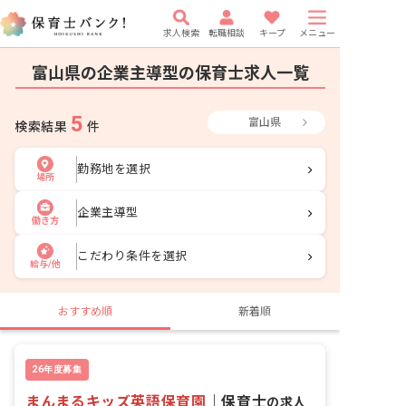
求人検索
転職相談
キープ
メニュー
富山県の企業主導型の保育士求人一覧
5
富山県
検索結果
件
勤務地を選択
場所
企業主導型
働き方
こだわり条件を選択
給与/他
おすすめ順
新着順
26年度募集
まんまるキッズ英語保育園
｜
保育士
の求人