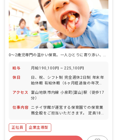
0～2歳児専門の温かい保育。一人ひとりに寄り添い、成長を支える喜びを！
給与
月給190,100円 ~ 225,100円
休日
日、祝、シフト制 完全週休2日制 年末年
始休暇 有給休暇（6ヶ月経過後の年次有
給休暇日数：10日） ※年間休日122日
アクセス
富山地鉄市内線 小泉町(富山)駅（徒歩17
分）
仕事内容
ニチイ学館が運営する保育園での保育業
務全般をご担当いただきます。 定員18
名、0歳から2歳児が保育対象です。
【具体的には】 ・着替え、食事の補助
正社員
企業主導型
・保育環境の整備 ・保護者対応（連絡帳
の作成など） ・制作物の作成 ■保育方