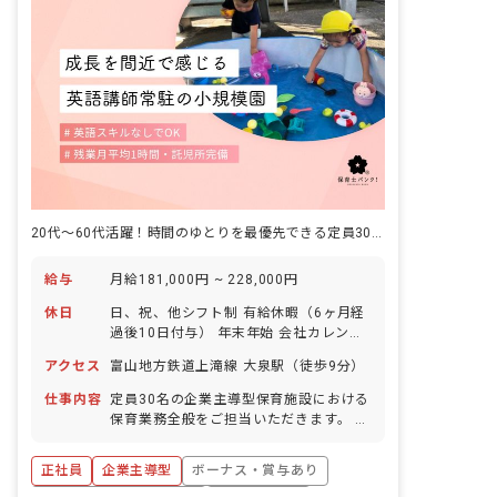
20代～60代活躍！時間のゆとりを最優先できる定員30名の英語保育園♪
給与
月給181,000円 ~ 228,000円
休日
日、祝、他シフト制 有給休暇（6ヶ月経
過後10日付与） 年末年始 会社カレンダ
ーによる ※年間休日112日
アクセス
富山地方鉄道上滝線 大泉駅（徒歩9分）
仕事内容
定員30名の企業主導型保育施設における
保育業務全般をご担当いただきます。 主
な業務内容: ・0~5歳児の子どもの保育
・帳票作成（日誌、指導計画、行事計画
正社員
企業主導型
ボーナス・賞与あり
など） ・保育環境の整備（活動準備、清