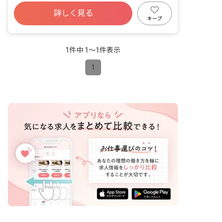
掃など） ・保護者対応 当園は小規模保
寮・住宅・家賃補助あり
社会保険完備
育園のため、一人ひとりの園児とじっく
詳しく見る
有給
福利厚生充実
残業少なめ
り向き合い、成長を間近で感じられる環
キープ
境です。 20代から60代まで幅広い年齢
昇給昇進あり
車通勤可
層のスタッフが活躍しています。 英語保
育園ですが、英語講師が常駐しているた
1件中 1〜1件表示
め英語スキルは不問です。子どもたちと
一緒に楽しく英語に触れ合える方を歓迎
1
いたします。