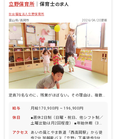
立野保育所
｜
保育士
の求人
社会福祉法人立野保育所
富山県/高岡市
2026/04/20更新
定員70名なのに、残業がほぼない。その理由は、複数担任にあった。
給与
月給170,900円 ~ 196,900円
休日
■週休2日制（日曜・祝日、他シフト制／
土曜出勤は月2回程度） ■年始休暇（3
日） ■有給休暇（法定通りに付与／取得
アクセス
あいの風とやま鉄道「西高岡駅」から徒
率80％以上／半日単位での取得や、有給
歩7分 加越能バス「立野」下車徒歩5分