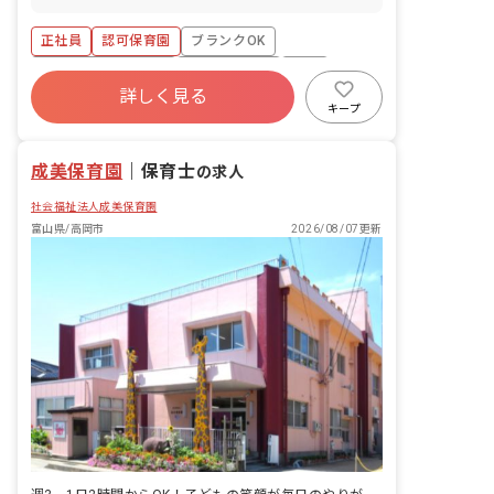
業務 ・連絡帳記入 ・週案、月案の作成
・保護者対応
正社員
認可保育園
ブランクOK
ボーナス・賞与あり
社会保険完備
有給
詳しく見る
福利厚生充実
退職金制度
昇給昇進あり
キープ
産休育休制度
成美保育園
｜
保育士
の求人
社会福祉法人成美保育園
富山県/高岡市
2026/08/07更新