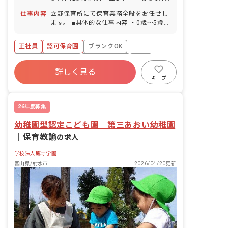
休暇を使って5日以上の連休取得も可
■マイカー・バイク・自転車通勤OK（無
能） ■慶弔休暇 ■産前産後・育児休暇
仕事内容
立野保育所にて保育業務全般をお任せし
料の駐車場と駐輪場を完備）
（取得率・復帰率100％） ■介護・看護
ます。 ■具体的な仕事内容 ・0歳～5歳児
休暇 ※年間休日95日（有休は別途付
の担任業務 ・連絡帳記入 ・週案・月案
与） ※お子様の体調不良や行事による、
の作成 ・保護者対応
正社員
認可保育園
ブランクOK
遅刻・早退・欠勤などの相談も柔軟に対
応いたします。
ボーナス・賞与あり
社会保険完備
有給
詳しく見る
退職金制度
残業少なめ
昇給昇進あり
キープ
産休育休制度
26年度募集
幼稚園型認定こども園 第三あおい幼稚園
｜
保育教諭
の求人
学校法人鷹寺学園
富山県/射水市
2026/04/20更新