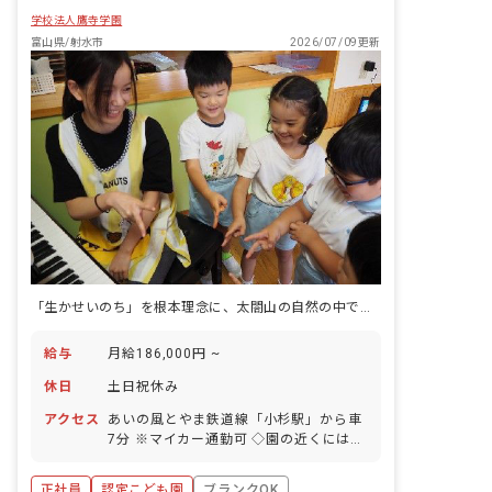
学校法人鷹寺学園
富山県/射水市
2026/07/09更新
「生かせいのち」を根本理念に、太閤山の自然の中で子どもの育ちに向き合う認定こども園です。
給与
月給186,000円 ~
休日
土日祝休み
アクセス
あいの風とやま鉄道線「小杉駅」から車
7分 ※マイカー通勤可 ◇園の近くにはお
散歩できる公園や運動場があり、園外で
の活動も充実しています。子育て支援セ
正社員
認定こども園
ブランクOK