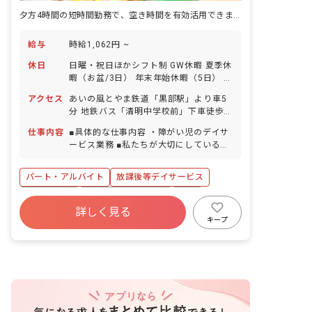
夕方4時間の短時間勤務で、空き時間を有効活用できます。
給与
時給1,062円 ~
休日
日曜・祝日ほかシフト制 GW休暇 夏季休
暇（お盆/3日） 年末年始休暇（5日） 有
給休暇（取得率100％）
アクセス
あいの風とやま鉄道「黒部駅」より車5
分 地鉄バス「清明中学校前」下車徒歩1
分 ※マイカー・バイク・自転車通勤
仕事内容
■具体的な仕事内容 ・障がい児のデイサ
OK（駐車場完備）
ービス業務 ■私たちが大切にしているこ
と ・一人ひとりに合わせた支援計画の作
成 ・学校・自宅への送迎サービス ・一
パート・アルバイト
放課後等デイサービス
緒に「できた」を増やしていこう 放課後
等デイサービス 高志野ベースは、6歳～
ブランクOK
ボーナス・賞与あり
有給
18歳までの障がいをお持ちのお子さん
詳しく見る
残業少なめ
昇給昇進あり
車通勤可
や、発達に特性のあるお子さんが放課後
キープ
や長期休暇中に利用できる福祉サービス
未経験歓迎
駅近5分以内
です。 クッキングや工作などの活動を通
してできることを増やす支援を行なって
います。入社後に社会人としての研修
や、先輩スタッフによる計画指導などを
行なっています。ハンディキャップを持
つお子さんと関わるのがはじめてという