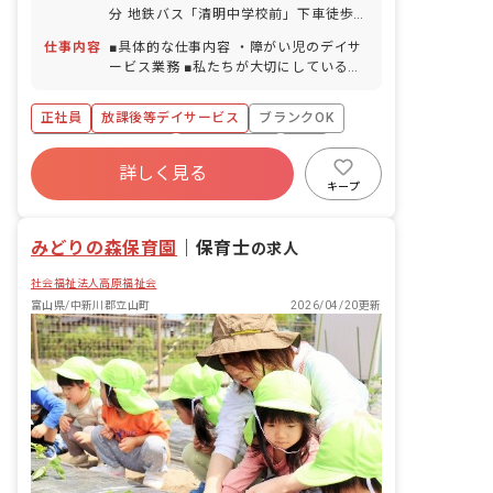
日付与） ※年間休日110日
分 地鉄バス「清明中学校前」下車徒歩1
分 ※マイカー・バイク・自転車通勤
仕事内容
■具体的な仕事内容 ・障がい児のデイサ
OK（駐車場完備）
ービス業務 ■私たちが大切にしているこ
と ・一人ひとりに合わせた支援計画の作
成 ・学校・自宅への送迎サービス ・一
正社員
放課後等デイサービス
ブランクOK
緒に「できた」を増やしていこう 放課後
等デイサービス 高志野ベースは、6歳～
ボーナス・賞与あり
社会保険完備
有給
18歳までの障がいをお持ちのお子さん
詳しく見る
福利厚生充実
残業少なめ
昇給昇進あり
や、発達に特性のあるお子さんが放課後
キープ
や長期休暇中に利用できる福祉サービス
車通勤可
です。 クッキングや工作などの活動を通
みどりの森保育園
してできることを増やす支援を行なって
｜
保育士
の求人
います。入社後に社会人としての研修
社会福祉法人高原福祉会
や、先輩スタッフによる計画指導などを
行なっています。ハンディキャップを持
富山県/中新川郡立山町
2026/04/20更新
つお子さんと関わるのがはじめてという
方も、しっかりサポートしていきます。