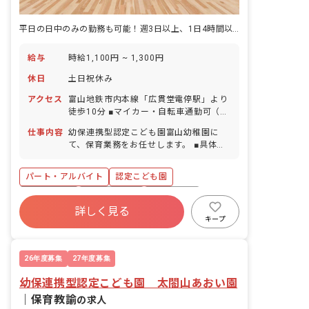
平日の日中のみの勤務も可能！週3日以上、1日4時間以上から応相談
給与
時給1,100円 ~ 1,300円
休日
土日祝休み
アクセス
富山地鉄市内本線「広貫堂電停駅」より
徒歩10分 ■マイカー・自転車通勤可（駐
車場あり）
仕事内容
幼保連携型認定こども園富山幼稚園に
て、保育業務をお任せします。 ■具体的
な仕事内容 ・乳幼児の保育業務や園児の
保育教育 ・朝や帰りの送迎バスの添乗
パート・アルバイト
認定こども園
・園行事の準備や後片付けの手伝い
ブランクOK
社会保険完備
土日祝休み
詳しく見る
有給
福利厚生充実
残業少なめ
キープ
昇給昇進あり
産休育休制度
26年度募集
27年度募集
幼保連携型認定こども園 太閤山あおい園
｜
保育教諭
の求人