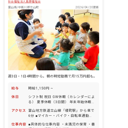
社会福祉法人高原福祉会
ぬくもりの教育・保育で心豊かに・・・
富山県/中新川郡立山町
2026/04/20更新
週3日・1日4時間から。朝の時短勤務で月15万円超も。
給与
時給1,150円 ~
休日
シフト制 祝日 GW休暇（カレンダーによ
る） 夏季休暇（3日間） 年末年始休暇
（2～3日） 有給休暇（法定通りに付与
アクセス
富山地方鉄道立山線「榎町駅」から車で
／取得率100％／半日単位での取得可／
6分 ■マイカー・バイク・自転車通勤
5日以上の連休可） 慶弔休暇 産前産後・
OK（無料の駐車場完備） 園の近くに大
育児休暇（取得率・復帰率ともに
仕事内容
■具体的な仕事内容 ・未満児の保育 ・書
きな川が流れており、周囲を畑に囲まれ
100％） 介護・看護休暇