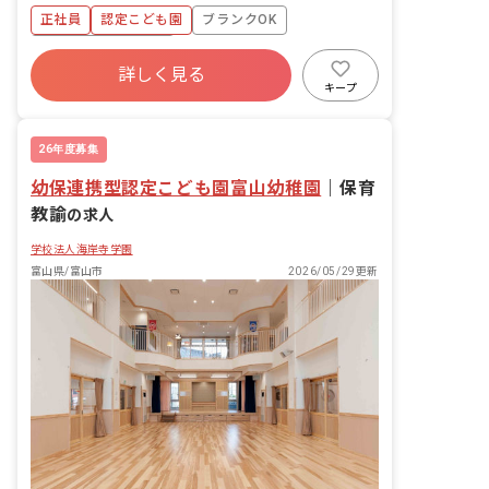
正社員
認定こども園
ブランクOK
ボーナス・賞与あり
詳しく見る
寮・住宅・家賃補助あり
社会保険完備
キープ
土日祝休み
有給
退職金制度
残業少なめ
26年度募集
幼保連携型認定こども園富山幼稚園
｜
保育
教諭
の求人
学校法人海岸寺学園
富山県/富山市
2026/05/29更新