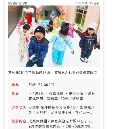
富山県/高岡市
2026/08/07更新
賞与年2回で平均勤続16年、笑顔あふれる成美保育園で保育を始めませんか！
給与
月給177,400円 ~
休日
・4週6休 ・有給休暇 ・慶弔休暇 ・産休
育休制度（取得率100％／復帰率
100％） ・介護、看護休暇
アクセス
万葉線 広小路駅から徒歩7分／加越能バ
ス「大坪町」から徒歩3分／マイカー・
バイク・自転車通勤可
仕事内容
成美保育園で保育業務をお願いします。
■具体的な業務内容 ・0歳〜5歳児の担任