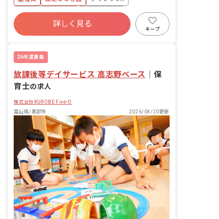
ンターを併設しており、地域の子育て支
援の拠点として総合的な支援も行なって
ボーナス・賞与あり
社会保険完備
います。
詳しく見る
土日祝休み
有給
福利厚生充実
キープ
退職金制度
昇給昇進あり
26年度募集
放課後等デイサービス 高志野ベース
｜
保
育士
の求人
株式会社KUROBE Five-O
富山県/黒部市
2026/04/20更新