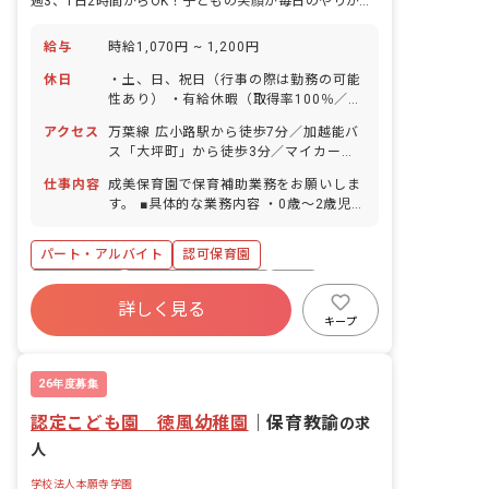
週3、1日2時間からOK！子どもの笑顔が毎日のやりがいになります！
給与
時給1,070円 ~ 1,200円
休日
・土、日、祝日（行事の際は勤務の可能
性あり） ・有給休暇（取得率100％／半
日単位での取得可／有給使用で5日以上
アクセス
万葉線 広小路駅から徒歩7分／加越能バ
の連休取得可） ・産休育休制度（取得率
ス「大坪町」から徒歩3分／マイカー・
100％／復帰率100％）
バイク・自転車通勤可
仕事内容
成美保育園で保育補助業務をお願いしま
す。 ■具体的な業務内容 ・0歳〜2歳児の
担任補助業務 ・個別児童記録記入 ・
日々の保育記録記入
パート・アルバイト
認可保育園
ブランクOK
ボーナス・賞与あり
有給
詳しく見る
福利厚生充実
産休育休制度
社会福祉法人
キープ
車通勤可
正社員登用
26年度募集
認定こども園 徳風幼稚園
｜
保育教諭
の求
人
学校法人本願寺学園