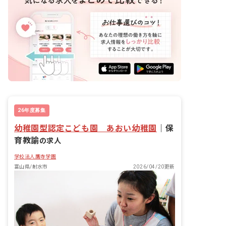
方も、しっかりサポートしていきます。
26年度募集
幼稚園型認定こども園 あおい幼稚園
｜
保
育教諭
の求人
学校法人鷹寺学園
富山県/射水市
2026/04/20更新