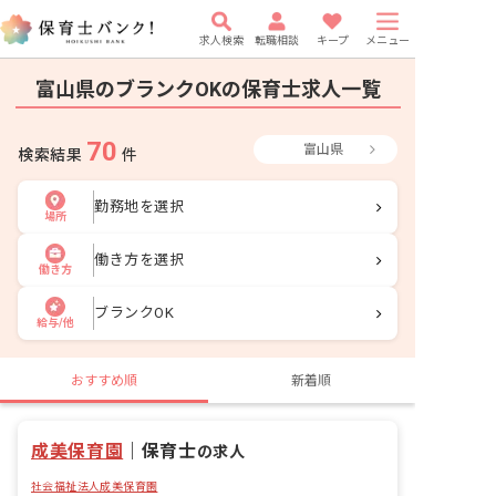
求人検索
転職相談
キープ
メニュー
富山県のブランクOKの保育士求人一覧
70
富山県
検索結果
件
勤務地を選択
場所
働き方を選択
働き方
ブランクOK
給与/他
おすすめ順
新着順
成美保育園
｜
保育士
の求人
社会福祉法人成美保育園