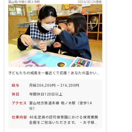
富山県/中新川郡上市町
2026/02/26更新
子どもたちの成長を一番近くで応援！あなたの温かい心が輝く場所
給与
月給206,200円 ~ 216,200円
休日
年間休日120日以上
アクセス
富山地方鉄道本線 相ノ木駅（徒歩14
分）
仕事内容
40名定員の認可保育園における保育業務
全般をご担当いただきます。 ・お子様の
着替え、食事の補助 ・保育環境の整備