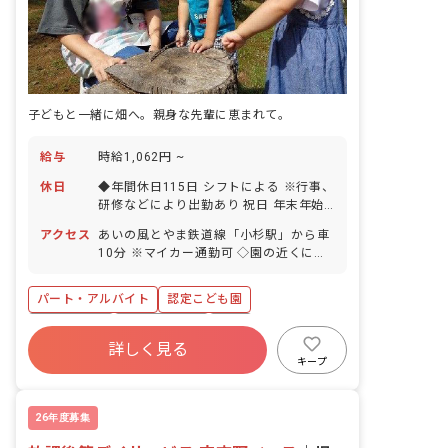
子どもと一緒に畑へ。親身な先輩に恵まれて。
給与
時給1,062円 ~
休日
◆年間休日115日 シフトによる ※行事、
研修などにより出勤あり 祝日 年末年始
休暇 有給休暇（法定通り）
アクセス
あいの風とやま鉄道線「小杉駅」から車
10分 ※マイカー通勤可 ◇園の近くには
お散歩できる公園があり、園外での活動
も充実しています。
パート・アルバイト
認定こども園
ブランクOK
社会保険完備
有給
詳しく見る
昇給昇進あり
車通勤可
新卒も歓迎
キープ
研修充実
勤務地選択可
26年度募集