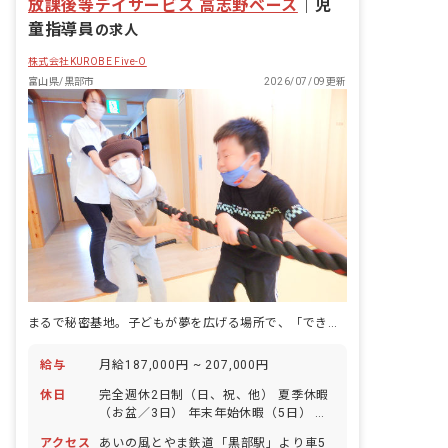
放課後等デイサービス 高志野ベース
｜
児
童指導員
の求人
株式会社KUROBE Five-O
富山県/黒部市
2026/07/09更新
まるで秘密基地。子どもが夢を広げる場所で、「できた」を一緒に増やしていく仕事です。
給与
月給187,000円 ~ 207,000円
休日
完全週休2日制（日、祝、他） 夏季休暇
（お盆／3日） 年末年始休暇（5日） 有
給休暇（取得率100％／6カ月経過後10
アクセス
あいの風とやま鉄道「黒部駅」より車5