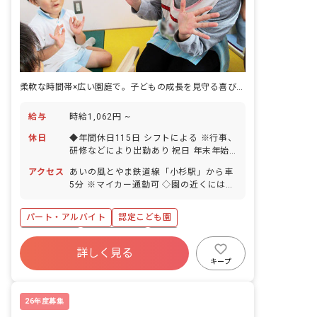
柔軟な時間帯×広い園庭で。子どもの成長を見守る喜びが、ずっと続く
給与
時給1,062円 ~
休日
◆年間休日115日 シフトによる ※行事、
研修などにより出勤あり 祝日 年末年始
休暇 有給休暇（法定通り）
アクセス
あいの風とやま鉄道線「小杉駅」から車
5分 ※マイカー通勤可 ◇園の近くにはお
散歩できる公園があり、園外での活動も
充実しています。
パート・アルバイト
認定こども園
ブランクOK
社会保険完備
有給
詳しく見る
昇給昇進あり
車通勤可
新卒も歓迎
キープ
勤務地選択可
複数園あり
26年度募集