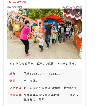
学校法人同朋学園
つお子さんと関わるのがはじめてという
方も、しっかりサポートしていきます。
富山県/滑川市
2026/02/26更新
子どもたちの成長を一番近くで応援！あなたの温かい心が輝く場所です。
給与
月給199,500円 ~ 203,500円
休日
土日祝休み
アクセス
あいの風とやま鉄道 滑川駅（徒歩5分）
仕事内容
保育業務全般 ■園児年齢層：0～5歳児 ■
園庭有無：あり