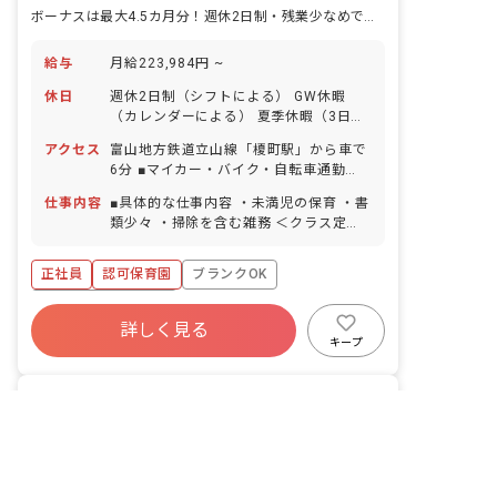
ボーナスは最大4.5カ月分！週休2日制・残業少なめで公私ともに充実
給与
月給223,984円 ~
休日
週休2日制（シフトによる） GW休暇
（カレンダーによる） 夏季休暇（3日
間） 年末年始休暇（2～3日） 有給休暇
アクセス
富山地方鉄道立山線「榎町駅」から車で
（取得率100％／半日単位での取得可／
6分 ■マイカー・バイク・自転車通勤
5日以上の連休可） 慶弔休暇 産前産後・
OK（無料の駐車場完備） 園の近くに大
育児休暇（取得率・復帰率ともに
仕事内容
■具体的な仕事内容 ・未満児の保育 ・書
きな川が流れており、周囲を畑に囲まれ
100％） 介護・看護休暇 ※年間休日104
類少々 ・掃除を含む雑務 ＜クラス定員
ているので気軽に自然と触れ合うことが
日 ■有給休暇について 2023年から有給
＞ 0歳児クラス 7名／職員3名 1歳児ク
できます。
を概ね月1回で分配しており、お休みが
ラス 12名／職員3名 2歳児クラス 27
正社員
認可保育園
ブランクOK
取りやすいように配慮しています。予め
名／職員6名 3歳児クラス 25名／職員2
取得日を振り分けられていますが、後日
名 4歳児クラス 25名／職員2名 5歳児
ボーナス・賞与あり
変更も可能です。
クラス 24名／職員2名 ■教育・保育理
詳しく見る
寮・住宅・家賃補助あり
社会保険完備
念 高原福祉会は、入所する児童の最善の
キープ
利益を考慮し、その幸せの増進と、地域
有給
退職金制度
残業少なめ
と利用する全ての人が、子育てを通して
昇給昇進あり
非公開の求人多数！ 紹介登録はこちら
とよた保育園
「生きる喜び」を感じられることを目指
｜
保育士
の求人
します。 ■モットー 0歳から10歳まで、
富山県の求人を紹介してもらう
社会福祉法人相幸福祉会
ぬくもりの教育・保育で心豊かに・・・
富山県/富山市
2026/02/26更新