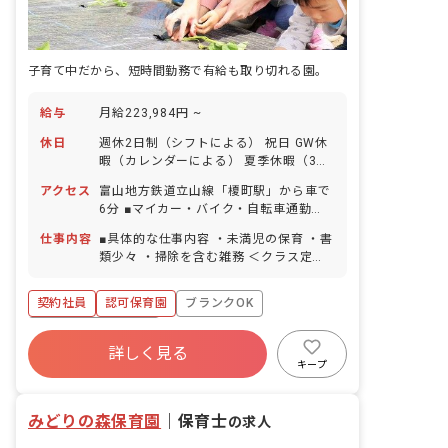
子育て中だから、短時間勤務で有給も取り切れる園。
給与
月給223,984円 ~
休日
週休2日制（シフトによる） 祝日 GW休
暇（カレンダーによる） 夏季休暇（3日
間） 年末年始休暇（2～3日） 有給休暇
アクセス
富山地方鉄道立山線「榎町駅」から車で
（取得率100％／半日単位での取得可／
6分 ■マイカー・バイク・自転車通勤
5日以上の連休可） 慶弔休暇 産前産後・
OK（無料の駐車場完備） 園の近くに大
育児休暇（取得率・復帰率ともに
仕事内容
■具体的な仕事内容 ・未満児の保育 ・書
きな川が流れており、周囲を畑に囲まれ
100％） 介護・看護休暇 ※年間休日104
類少々 ・掃除を含む雑務 ＜クラス定員
ているので気軽に自然と触れ合うことが
日 ■有給休暇について 2023年から有給
＞ 0歳児クラス 7名／職員3名 1歳児ク
できます。
を概ね月1回で分配しており、お休みが
ラス 12名／職員3名 2歳児クラス 27
契約社員
認可保育園
ブランクOK
取りやすいように配慮しています。予め
名／職員6名 3歳児クラス 25名／職員2
取得日を振り分けられていますが、後日
名 4歳児クラス 25名／職員2名 5歳児
ボーナス・賞与あり
変更も可能です。
クラス 24名／職員2名 ■教育・保育理
詳しく見る
寮・住宅・家賃補助あり
社会保険完備
念 高原福祉会は、入所する児童の最善の
キープ
利益を考慮し、その幸せの増進と、地域
有給
退職金制度
残業少なめ
と利用する全ての人が、子育てを通して
昇給昇進あり
みどりの森保育園
「生きる喜び」を感じられることを目指
｜
保育士
の求人
します。 ■モットー 0歳から10歳まで、