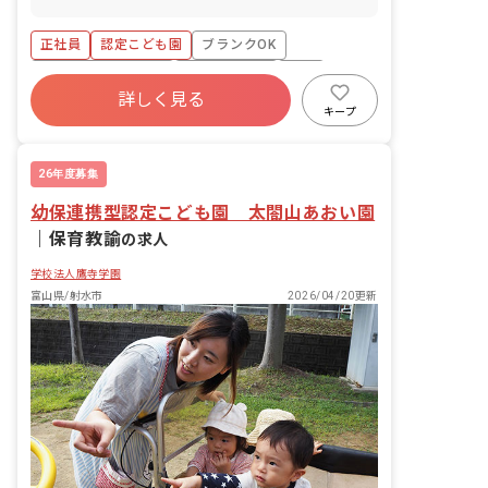
刻・早退・欠勤の相談も可
正社員
認定こども園
ブランクOK
ボーナス・賞与あり
社会保険完備
有給
詳しく見る
福利厚生充実
退職金制度
残業少なめ
キープ
昇給昇進あり
26年度募集
幼保連携型認定こども園 太閤山あおい園
｜
保育教諭
の求人
学校法人鷹寺学園
富山県/射水市
2026/04/20更新