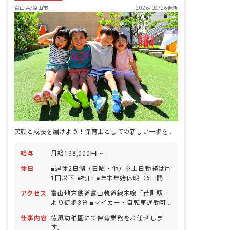
富山県/富山市
2026/02/26更新
笑顔と成長を届けよう！保育士としての新しい一歩を踏み出しましょう！
給与
月給198,000円 ~
休日
■週休2日制（日曜・他）※土日勤務は月
1回以下 ■祝日 ■年末年始休暇（6日間）
■有給休暇（1時間単位での取得可／5日
アクセス
富山地方鉄道富山軌道線本線「荒町駅」
以上の連休相談OK） ■産前産後・育児休
より徒歩3分 ■マイカー・自転車通勤可
暇（取得率100％・復帰率100％） ■慶
（無料駐車場・駐輪場あり）
弔休暇 ※年間休日110日（有休は別途付
仕事内容
徳風幼稚園にて保育業務をお任せしま
与） ※お子様の体調不良や行事による遅
す。