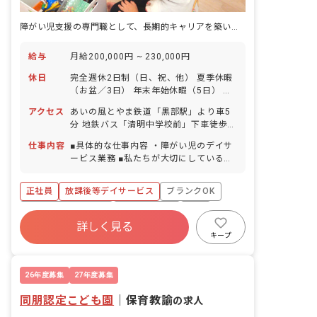
障がい児支援の専門職として、長期的キャリアを築いてみませんか。
給与
月給200,000円 ~ 230,000円
休日
完全週休2日制（日、祝、他） 夏季休暇
（お盆／3日） 年末年始休暇（5日） 有
給休暇（取得率100％／6カ月経過後10
アクセス
あいの風とやま鉄道「黒部駅」より車5
日付与） ※年間休日110日
分 地鉄バス「清明中学校前」下車徒歩1
分 ※マイカー・バイク・自転車通勤
仕事内容
■具体的な仕事内容 ・障がい児のデイサ
OK（駐車場完備）
ービス業務 ■私たちが大切にしているこ
と ・一人ひとりに合わせた支援計画の作
成 ・学校・自宅への送迎サービス ・一
正社員
放課後等デイサービス
ブランクOK
緒に「できた」を増やしていこう 放課後
等デイサービス 高志野ベースは、6歳～
ボーナス・賞与あり
社会保険完備
有給
18歳までの障がいをお持ちのお子さん
詳しく見る
福利厚生充実
残業少なめ
昇給昇進あり
や、発達に特性のあるお子さんが放課後
キープ
や長期休暇中に利用できる福祉サービス
車通勤可
です。 クッキングや工作などの活動を通
してできることを増やす支援を行なって
26年度募集
27年度募集
います。入社後に社会人としての研修
同朋認定こども園
や、先輩スタッフによる計画指導などを
｜
保育教諭
の求人
行なっています。ハンディキャップを持