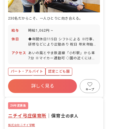
230名だからこそ、一人ひとりに向き合える。
給与
時給1,062円 ~
休日
◆年間休日115日 シフトによる ※行事、
研修などにより出勤あり 祝日 年末年始
休暇 有給休暇（法定通り）
アクセス
あいの風とやま鉄道線「小杉駅」から車
7分 ※マイカー通勤可 ◇園の近くにはお
散歩できる公園や運動場があり、園外で
の活動も充実しています。子育て支援セ
パート・アルバイト
認定こども園
ンターを併設しており、地域の子育て支
援の拠点として総合的な支援も行なって
ブランクOK
社会保険完備
有給
います。
詳しく見る
昇給昇進あり
車通勤可
新卒も歓迎
キープ
研修充実
勤務地選択可
26年度募集
ニチイ弓庄保育所
｜
保育士
の求人
株式会社ニチイ学館