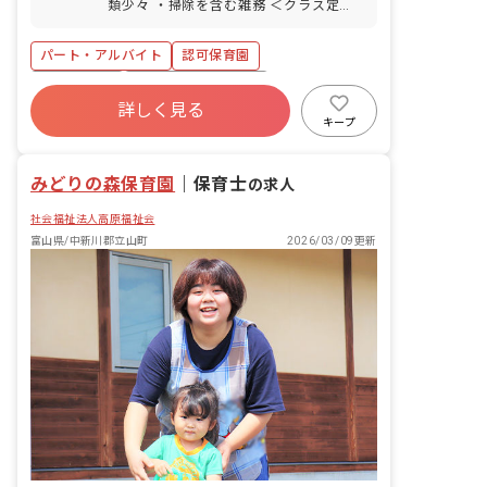
類少々 ・掃除を含む雑務 ＜クラス定員
ているので気軽に自然と触れ合うことが
＞ 0歳児クラス 7名／職員3名 1歳児ク
できます。
ラス 12名／職員3名 2歳児クラス 27
パート・アルバイト
認可保育園
名／職員6名 3歳児クラス 25名／職員2
名 4歳児クラス 25名／職員2名 5歳児
ブランクOK
ボーナス・賞与あり
クラス 24名／職員2名 ■教育・保育理
詳しく見る
社会保険完備
有給
残業少なめ
念 高原福祉会は、入所する児童の最善の
キープ
利益を考慮し、その幸せの増進と、地域
昇給昇進あり
産休育休制度
社会福祉法人
と利用する全ての人が、子育てを通して
みどりの森保育園
「生きる喜び」を感じられることを目指
｜
保育士
の求人
します。 ■モットー 0歳から10歳まで、
社会福祉法人高原福祉会
ぬくもりの教育・保育で心豊かに・・・
富山県/中新川郡立山町
2026/03/09更新