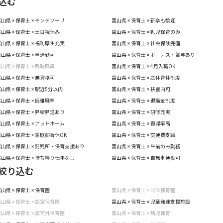
込む
山県 × 保育士 × モンテソーリ
富山県 × 保育士 × 新卒も歓迎
山県 × 保育士 × 土日祝休み
富山県 × 保育士 × 乳児保育のみ
山県 × 保育士 × 福利厚生充実
富山県 × 保育士 × 社会保険完備
山県 × 保育士 × 車通勤可
富山県 × 保育士 × ボーナス・賞与あり
山県 × 保育士 × 臨時職員
富山県 × 保育士 × 4月入職OK
山県 × 保育士 × 無資格可
富山県 × 保育士 × 産休育休制度
山県 × 保育士 × 駅近5分以内
富山県 × 保育士 × 扶養内可
山県 × 保育士 × 低離職率
富山県 × 保育士 × 退職金制度
山県 × 保育士 × 昇給昇進あり
富山県 × 保育士 × 研修充実
山県 × 保育士 × アットホーム
富山県 × 保育士 × 復帰率高
山県 × 保育士 × 家庭都合休OK
富山県 × 保育士 × 交通費支給
山県 × 保育士 × 託児所・保育支援あり
富山県 × 保育士 × 午前のみ勤務
山県 × 保育士 × 持ち帰り仕事なし
富山県 × 保育士 × 自転車通勤可
絞り込む
山県 × 保育士 × 保育園
富山県 × 保育士 × 公立保育園
山県 × 保育士 × 認定保育園
富山県 × 保育士 × 児童発達支援施設
山県 × 保育士 × 認可外保育園
富山県 × 保育士 × 病児保育