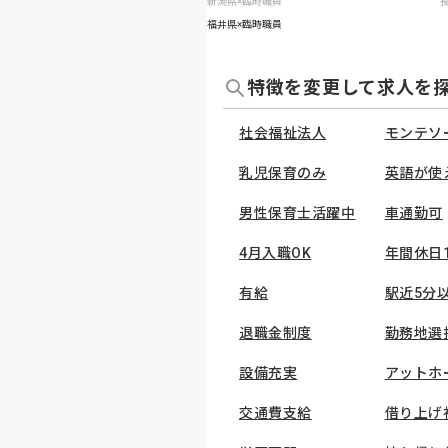
新潟県×臨時職員
福井県×臨時職員
特徴を変更して求人を
社会福祉法人
モンテソ
乳児保育のみ
英語が使
男性保育士活躍中
車通勤可
4月入職OK
年間休日
有給
駅近5分
退職金制度
勤務地選
設備充実
アットホ
交通費支給
借り上げ