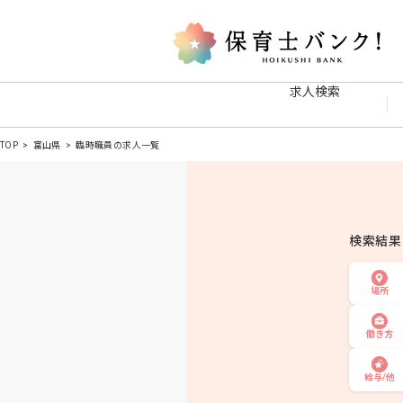
求人検索
TOP
富山県
臨時職員の求人一覧
検索結
場所
働き方
給与/他