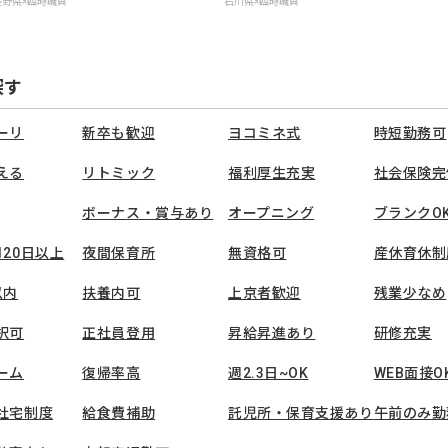
長野県×臨時職員
石川県×臨時職員
探す
ーリ
新卒も歓迎
ヨコミネ式
時短勤務可
える
リトミック
福利厚生充実
社会保険完
ボーナス・賞与あり
オープニング
ブランクO
120日以上
夜間保育所
無資格可
産休育休制
以内
扶養内可
上京者歓迎
残業少なめ
択可
正社員登用
昇給昇進あり
研修充実
ーム
復帰率高
週2.3日~OK
WEB面接O
社宅制度
給食費補助
託児所・保育支援あり
午前のみ勤