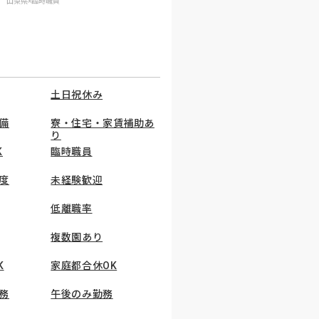
山梨県×臨時職員
土日祝休み
備
寮・住宅・家賃補助あ
り
K
臨時職員
度
未経験歓迎
低離職率
複数園あり
K
家庭都合休OK
務
午後のみ勤務