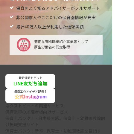
保育をよく知るアドバイザーがフルサポート
非公開求人やここだけの保育園情報が充実
累計40万人以上が利用した信頼実績
適正な有料職業紹介事業者として
厚生労働省の認定取得
最新情報をゲット
LINE友だち追加
毎日工作アイデア配信！
ネクストビートの関連サービス
保育業界の求職者様向けサービス
保育士バンク！ - 日本最大級。保育士・幼稚園教諭向
け転職支援サイト
保育士バンク！新卒 - 保育士・幼稚園教諭を目指す