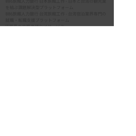
886旅館人力銀行 日本旅館工作 - 日本と台湾の観光業
を結ぶ課題解決型プラットフォーム
886旅館人力銀行 台湾旅館工作 - 台湾宿泊業界専門の
就職・転職支援プラットフォーム
IT業界の求職者様向けサービス
非公開の求人多数！ 紹介登録はこちら
Tech Bridge Japan - IT企業、成長企業、外国人のため
富山県の求人を紹介してもらう
の転職支援サービス
メニュー
ホーム
会員登録
サービス紹介
サイトマップ
転職お役立ち情報
転職フェスタ
保育士コラム
求人検索
履歴書・職務経歴書作成ツール
退会手続き
公式アプリ
iPhoneアプリ
Androidアプリ
公式コミュニティ