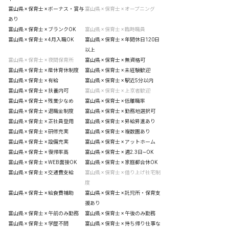
富山県 × 保育士 × ボーナス・賞与
富山県 × 保育士 × オープニング
あり
富山県 × 保育士 × ブランクOK
富山県 × 保育士 × 臨時職員
富山県 × 保育士 × 4月入職OK
富山県 × 保育士 × 年間休日120日
以上
富山県 × 保育士 × 夜間保育所
富山県 × 保育士 × 無資格可
富山県 × 保育士 × 産休育休制度
富山県 × 保育士 × 未経験歓迎
富山県 × 保育士 × 有給
富山県 × 保育士 × 駅近5分以内
富山県 × 保育士 × 扶養内可
富山県 × 保育士 × 上京者歓迎
富山県 × 保育士 × 残業少なめ
富山県 × 保育士 × 低離職率
富山県 × 保育士 × 退職金制度
富山県 × 保育士 × 勤務地選択可
富山県 × 保育士 × 正社員登用
富山県 × 保育士 × 昇給昇進あり
富山県 × 保育士 × 研修充実
富山県 × 保育士 × 複数園あり
富山県 × 保育士 × 設備充実
富山県 × 保育士 × アットホーム
富山県 × 保育士 × 復帰率高
富山県 × 保育士 × 週2.3日~OK
富山県 × 保育士 × WEB面接OK
富山県 × 保育士 × 家庭都合休OK
富山県 × 保育士 × 交通費支給
富山県 × 保育士 × 借り上げ社宅制
度
富山県 × 保育士 × 給食費補助
富山県 × 保育士 × 託児所・保育支
援あり
富山県 × 保育士 × 午前のみ勤務
富山県 × 保育士 × 午後のみ勤務
富山県 × 保育士 × 学歴不問
富山県 × 保育士 × 持ち帰り仕事な