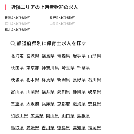
近隣エリアの上京者歓迎の求人
新潟県×上京者歓迎
長野県×上京者歓迎
石川県×上京者歓迎
山梨県×上京者歓迎
福井県×上京者歓迎
都道府県別に保育士求人を探す
北海道
宮城県
福島県
青森県
岩手県
山形県
秋田県
東京都
神奈川県
埼玉県
千葉県
茨城県
栃木県
群馬県
新潟県
長野県
石川県
富山県
山梨県
福井県
愛知県
静岡県
岐阜県
三重県
大阪府
兵庫県
京都府
滋賀県
奈良県
和歌山県
広島県
岡山県
山口県
島根県
鳥取県
愛媛県
香川県
徳島県
高知県
福岡県