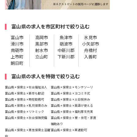
富山県の求人を市区町村で絞り込む
富山市
高岡市
魚津市
氷見市
滑川市
黒部市
砺波市
小矢部市
南砺市
射水市
中新川郡
舟橋村
上市町
立山町
下新川郡
入善町
朝日町
富山県の求人を特徴で絞り込む
富山県 × 保育士 × 社会福祉法人
富山県 × 保育士 × モンテソーリ
富山県 × 保育士 × 新卒も歓迎
富山県 × 保育士 × ヨコミネ式
富山県 × 保育士 × 時短勤務可
富山県 × 保育士 × 土日祝休み
富山県 × 保育士 × 乳児保育のみ
富山県 × 保育士 × 英語が使える
富山県 × 保育士 × リトミック
富山県 × 保育士 × 福利厚生充実
富山県 × 保育士 × 社会保険完備
富山県 × 保育士 × 寮・住宅・家賃
補助あり
富山県 × 保育士 × 男性保育士活躍
富山県 × 保育士 × 車通勤可
中