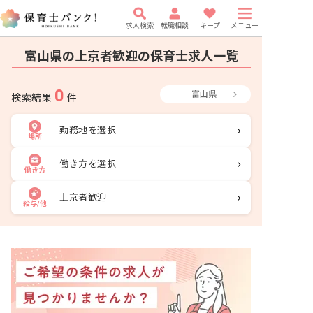
求人検索
転職相談
キープ
メニュー
富山県の上京者歓迎の保育士求人一覧
0
富山県
検索結果
件
勤務地を選択
場所
働き方を選択
働き方
上京者歓迎
給与/他