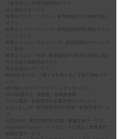
「学生向け」就職活動情報サイト
法人様向けサービス
保育士バンク！コネクト - 保育施設向けの業務支援シ
ステム
保育士バンク！パレット - 保育施設専門の職員マネジ
メントツール
保育士バンク！ウェブパック - 保育施設向けホームペ
ージ制作
保育士バンク！総研 - 保育園経営や保育の実務に活か
せる有益な情報発信サイト
育児者様向けサービス
KIDSNA STYLE - 「育てるを考える」子育て情報メデ
ィア
KIDSNAシッター - ベビーシッターサービス
KIDSNA園ナビ - 保育園・幼稚園検索
ホテル業界・飲食業界の求職者様向けサービス
おもてなしHR - 宿泊業界専門の就職・転職支援サービ
ス
FURUMAU - 調理師専門の就職・転職支援サービス
Hospitality Careers - シンガポールの宿泊・飲食専門
転職支援サービス