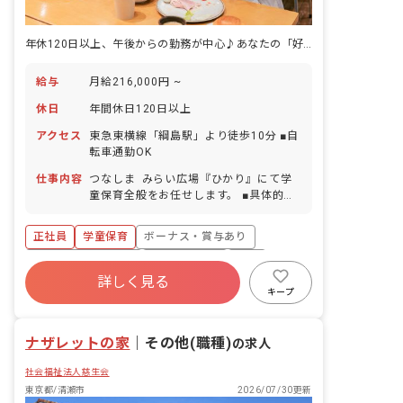
年休120日以上、午後からの勤務が中心♪あなたの「好き」を活かしましょう
給与
月給216,000円 ~
休日
年間休日120日以上
アクセス
東急東横線「綱島駅」より徒歩10分 ■自
転車通勤OK
仕事内容
つなしま みらい広場『ひかり』にて学
童保育全般をお任せします。 ■具体的な
仕事内容 ・学校へのお迎え ・室内遊
び、外遊び ・公園への引率 ・おやつの
正社員
学童保育
ボーナス・賞与あり
準備 ・季節の行事やお誕生会の企画運営
・宿泊行事の引率など ・保護者支援
年間休日120日以上
社会保険完備
有給
詳しく見る
福利厚生充実
退職金制度
残業少なめ
キープ
昇給昇進あり
ナザレットの家
｜
その他(職種)
の求人
社会福祉法人慈生会
東京都/清瀬市
2026/07/30更新