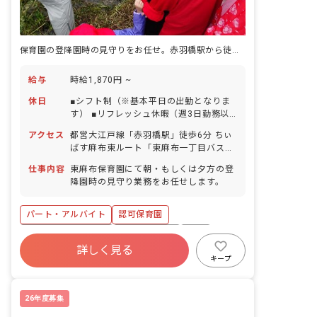
保育園の登降園時の見守りをお任せ。赤羽橋駅から徒歩6分と好アクセス♪
給与
時給1,870円 ~
休日
■シフト制（※基本平日の出勤となりま
す） ■リフレッシュ休暇（週3日勤務以
上） ■GW休暇 ■年末年始休暇（12/31～
アクセス
都営大江戸線「赤羽橋駅」徒歩6分 ちぃ
1/3） ■有給休暇（取得率80％／半日間
ばす麻布東ルート「東麻布一丁目バス
単位での取得可／5日以上の連休有給使
停」下車後、徒歩1分 ■自転車通勤
用で取得可） ■慶弔休暇 ■産前産後・育
仕事内容
東麻布保育園にて朝・もしくは夕方の登
OK（駐輪場完備）
児休暇（取得率100％・復帰率100％）
降園時の見守り業務をお任せします。
■介護・看護休暇
パート・アルバイト
認可保育園
ボーナス・賞与あり
社会保険完備
有給
詳しく見る
福利厚生充実
残業少なめ
昇給昇進あり
キープ
産休育休制度
未経験歓迎
26年度募集