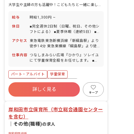
大学生や主婦の方も活躍中！こどもたちと一緒に楽しく遊ぶ学童のお仕事
給与
時給1,300円 ~
休日
■完全週休2日制（日曜、祝日、その他シ
フトによる） ■夏季休暇（連続5日） ■
年末年始休暇（1月2日、3日及び12月29
アクセス
東急電鉄東急新横浜線「新綱島駅」より
日から31日） ■有給休暇（取得率
徒歩14分 東急東横線「綱島駅」より徒
100％） ■慶弔休暇 ■産前産後・育児休
歩15分 ■自転車通勤OK
暇（取得率100％・復帰率100％） ■介
仕事内容
つなしまみらい広場『ひかり』ソレイユ
護・看護休暇
にて学童保育全般をお任せします。 ■具
体的な仕事内容 ・学校へのお迎え（低学
年対象） ・公園などへの引率 ・室内遊
パート・アルバイト
学童保育
び（ボードゲームや読み聞かせ、工作や
折り紙） ・宿題や家庭学習のサポート
社会保険完備
有給
福利厚生充実
・片付けや掃除などの施設内環境整備 ・
詳しく見る
退職金制度
残業少なめ
昇給昇進あり
お誕生日カードや制作物の準備
キープ
産休育休制度
未経験歓迎
岸和田市立保育所（市立総合通園センター
を含む）
｜
その他(職種)
の求人
岸和田市役所