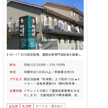
8:30～17:30の固定勤務、里親支援専門相談員を募集しています♪
給与
月給225,200円 ~ 239,100円
休日
年間休日120日以上 / 家庭都合休OK
アクセス
西武池袋線「秋津駅」より徒歩12分 ■マ
イカー・自転車通勤OK（無料駐車場・
駐輪場あり）
仕事内容
ナザレットの家にて里親支援業務をお任
せします。 児童相談所や関係機関、他職
種と密に連携しながら、関係構築を計る
ための支援と地域の里親さんのサポート
正社員
乳児院
ボーナス・賞与あり