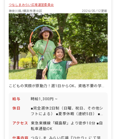
つなしまみらい広場運営委員会
神奈川県/横浜市港北区
2026/05/12更新
こどもの笑顔が原動力！週1日からOK、資格不要の学童スタッフ募集☆
給与
時給1,300円 ~
休日
■完全週休2日制（日曜、祝日、その他シ
フトによる） ■夏季休暇（連続5日） ■
年末年始休暇（1月2日、3日及び12月29
アクセス
東急東横線「綱島駅」より徒歩10分 ■自
日から31日） ■有給休暇（取得率
転車通勤OK
100％） ■慶弔休暇 ■産前産後・育児休
暇（取得率100％・復帰率100％） ■介
仕事内容
つなしま みらい広場『ひかり』にて学