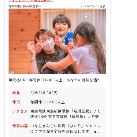
つなしまみらい広場運営委員会
神奈川県/横浜市港北区
2026/05/12更新
無資格OK！年間休日120日以上、あなたの特技を活かせる学童保育の募集
給与
月給216,000円 ~
休日
年間休日120日以上
アクセス
東急電鉄東急新横浜線「新綱島駅」より
徒歩14分 東急東横線「綱島駅」より徒
歩15分 ■自転車通勤OK
仕事内容
つなしまみらい広場『ひかり』ソレイユ
にて学童保育全般をお任せします。 ■具
体的な仕事内容 ・学校へのお迎え ・室