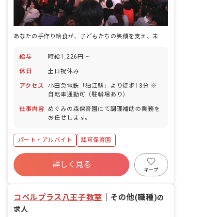
あなたの手作り給食が、子どもたちの笑顔を支え、未来を育んでいきます
給与
時給1,226円 ~
休日
土日祝休み
アクセス
小田急電鉄「狛江駅」より徒歩13分 ※
自転車通勤可（駐輪場あり）
仕事内容
めぐみの森保育園にて調理補助の業務を
お任せします。
パート・アルバイト
認可保育園
土日祝休み
有給
社会福祉法人
詳しく見る
未経験歓迎
無資格可
アットホーム
キープ
週2.3日~OK
複数園あり
コペルプラス八王子教室
｜
その他(職種)
の
求人