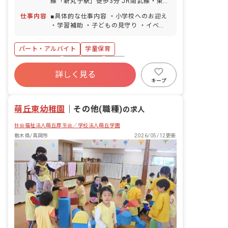
線「新丸子駅」徒歩3分 JR南武線・東急
東横線「武蔵小杉駅」徒歩10分 ※近隣
仕事内容
■具体的な仕事内容 ・小学校へのお迎え
にはショッピングモールがあり、仕事帰
・学習補助 ・子どもの見守り ・イベン
りにショッピングも楽しめます！新丸子
トの企画（やりたいことがあれば積極的
駅付近には、商店街や銀行があり普段の
に採用します！) ＜クラス定員＞ 80名／
買い物にも便利です。
パート・アルバイト
学童保育
職員15名 ■保育理念（保育への想い・大
切にしていることなど） たくましく生き
社会保険完備
土日祝休み
有給
る「野生感」と”知”を育む「理性感」を
詳しく見る
福利厚生充実
残業少なめ
昇給昇進あり
コンセプトに小学校6年間のいろいろな
キープ
体験をする大切な時期に育まれる”生き
正社員登用
未経験歓迎
る力”をサポートしています。 沢山のこ
萌丘東幼稚園
とを体験させてあげたい。子ども達の
｜
その他(職種)
の求人
「やってみたい！」を大切にしている学
社会福祉法人萌丘厚生会／学校法人萌丘学園
童です。子ども達が自分らしく身心共に
リラックスして過ごせる「第2の家」を
栃木県/真岡市
2026/05/12更新
目指しています。