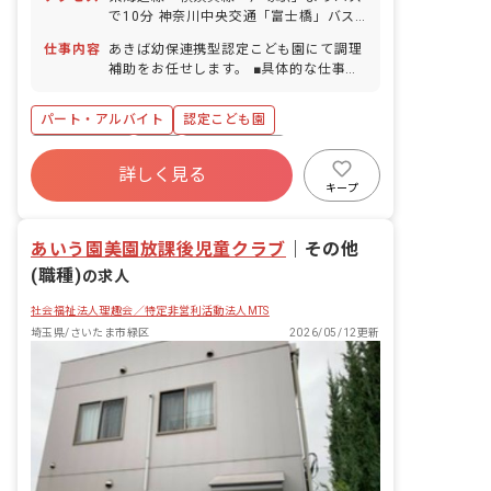
年末年始休暇（6日間） ■慶弔休暇 ■産
で10分 神奈川中央交通「富士橋」バス
前産後・育児休暇（取得率・復帰率とも
停から徒歩5分 ■バイク・自転車通勤
に100％） ■介護・看護休暇
仕事内容
あきば幼保連携型認定こども園にて調理
OK（無料駐輪場完備）
補助をお任せします。 ■具体的な仕事内
容 ・盛り付けや洗浄、野菜の下処理など
簡単な作業 ※子どもたちから「ありがと
パート・アルバイト
認定こども園
う」の声を聞きながら、楽しく給食が作
れる職場です。様々な食材や献立を学べ
社会保険完備
有給
福利厚生充実
ることも魅力です。
詳しく見る
残業少なめ
産休育休制度
社会福祉法人
キープ
車通勤可
未経験歓迎
あいう園美園放課後児童クラブ
｜
その他
(職種)
の求人
社会福祉法人理趣会／特定非営利活動法人MTS
埼玉県/さいたま市緑区
2026/05/12更新