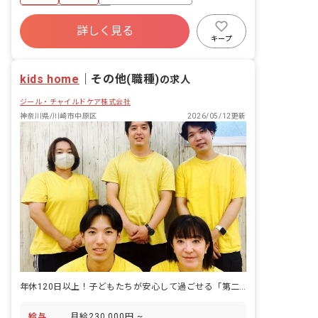
を行います。
年間休日120日以上
詳しく見る
寮・住宅・家賃補助あり
社会保険完備
キープ
有給
福利厚生充実
退職金制度
残業少なめ
kids home
｜
その他(職種)
の求人
ジール・チャイルドケア株式会社
神奈川県/川崎市中原区
2026/05/12更新
年休120日以上！子どもたちが安心して過ごせる「第二の家」を目指して
給与
月給230,000円 ~