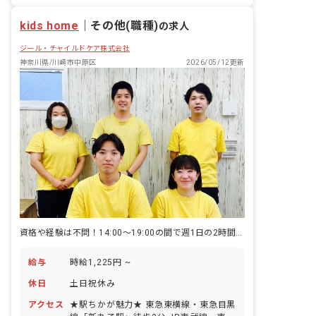
産休育休制度
kids home
｜
その他(職種)
の求人
ジール・チャイルドケア株式会社
神奈川県/川崎市中原区
2026/05/12更新
資格や経験は不問！14:00～19:00の間で週1日の2時間から勤務OK
給与
時給1,225円 ~
休日
土日祝休み
アクセス
★駅ちかが魅力★ 東急東横線・東急目黒