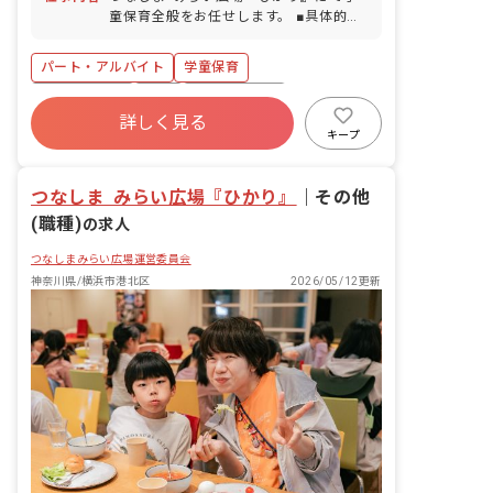
護・看護休暇
童保育全般をお任せします。 ■具体的な
仕事内容 ・学校へのお迎え（低学年対
象） ・公園などへの引率 ・室内遊び
パート・アルバイト
学童保育
（ボードゲームや読み聞かせ、工作や折
り紙） ・宿題や家庭学習のサポート ・
社会保険完備
有給
福利厚生充実
片付けや掃除などの施設内環境整備 ・お
詳しく見る
退職金制度
残業少なめ
昇給昇進あり
誕生日カードや制作物の準備
キープ
産休育休制度
未経験歓迎
つなしま みらい広場『ひかり』
｜
その他
(職種)
の求人
つなしまみらい広場運営委員会
神奈川県/横浜市港北区
2026/05/12更新