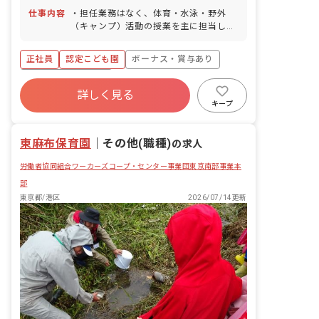
り）
仕事内容
・担任業務はなく、体育・水泳・野外
（キャンプ）活動の授業を主に担当して
いただきます。 ・授業外の時間は、デス
クワーク（活動の企画など）を行ないま
正社員
認定こども園
ボーナス・賞与あり
す。
年間休日120日以上
詳しく見る
寮・住宅・家賃補助あり
社会保険完備
キープ
有給
福利厚生充実
退職金制度
残業少なめ
東麻布保育園
｜
その他(職種)
の求人
労働者協同組合ワーカーズコープ・センター事業団東京南部事業本
部
東京都/港区
2026/07/14更新