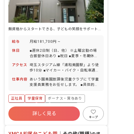
無資格からスタートできる、子どもの笑顔をサポートする学童支援員募集♪
給与
月給181,700円 ~
休日
■週休2日制（日、他） ※土曜出勤の場
合振替休日あり ■祝日 ■夏季・冬期休暇
（各1日ずつ） ■バースデー休暇 ■年末
アクセス
埼玉スタジアム線「浦和美園駅」より徒
年始休暇（12/29～1/3） ■有給休暇
歩10分 ■マイカー・バイク・自転車通勤
（取得率98％／半日単位での取得可／5
可（駐輪場あり・駐車場月4,000円）
日以上の連休相談OK） ■産前産後・育児
仕事内容
あいう園美園放課後児童クラブにて学童
休暇（法定通り）
支援員業務をお任せします。 ■具体的な
仕事内容 ・PC作業 ・行事の立案や準備
・会議、研修 ・おやつの買い物、おやつ
正社員
学童保育
ボーナス・賞与あり
作り
社会保険完備
有給
福利厚生充実
詳しく見る
退職金制度
昇給昇進あり
産休育休制度
キープ
社会福祉法人
YMCA松尾台こども園
｜
その他(職種)