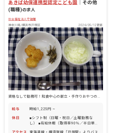
あきば幼保連携型認定こども園
｜
その他
(職種)
の求人
社会福祉法人守破離
神奈川県/横浜市戸塚区
2026/05/12更新
資格なしで勤務可！和食中心の献立・手作りおやつの給食を提供するお仕事
給与
時給1,225円 ~
休日
■シフト制（日曜・祝日／土曜勤務な
し） ■有給休暇（取得率90％／半日単位
での取得可／5日以上の連休相談OK） ■
アクセス
東海道線・横須賀線「戸塚駅」よりバス