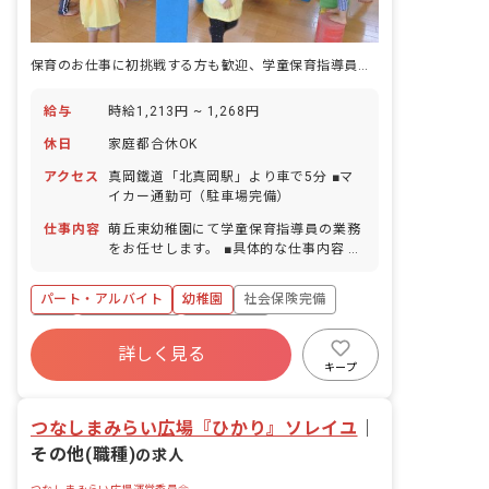
保育のお仕事に初挑戦する方も歓迎、学童保育指導員の募集です♪
給与
時給1,213円 ~ 1,268円
休日
家庭都合休OK
アクセス
真岡鐵道「北真岡駅」より車で5分 ■マ
イカー通勤可（駐車場完備）
仕事内容
萌丘東幼稚園にて学童保育指導員の業務
をお任せします。 ■具体的な仕事内容 ・
学校終了後における、小学校1年生から3
年生までの児童の見守り及び生活支援 ・
パート・アルバイト
幼稚園
社会保険完備
室内外の活動準備 ・清掃等の環境整備
・近隣小学校への送迎業務 ※学童利用児
有給
福利厚生充実
退職金制度
童数は15～20名程度 ※専任インストラ
詳しく見る
残業少なめ
昇給昇進あり
産休育休制度
クター、幼稚園教諭等と連携し、チーム
キープ
で支援を行ないます
社会福祉法人
つなしまみらい広場『ひかり』ソレイユ
｜
その他(職種)
の求人