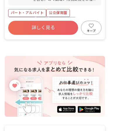
は自転車通勤も可能です。 ■マイカー通
します。 ■具体的な仕事内容 ・保育所給
勤は要調整です。
食調理業務、用務等
パート・アルバイト
公立保育園
社会保険完備
有給
福利厚生充実
詳しく見る
残業少なめ
産休育休制度
未経験歓迎
キープ
新卒も歓迎
無資格可