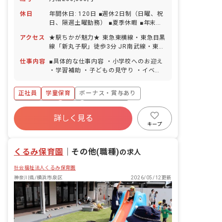
休日
年間休日: 120日 ■週休2日制（日曜、祝
日、隔週土曜勤務） ■夏季休暇 ■年末年
始休暇 ■有給休暇（取得率ほぼ100％）
アクセス
★駅ちかが魅力★ 東急東横線・東急目黒
■育児休暇
線「新丸子駅」徒歩3分 JR南武線・東急
東横線「武蔵小杉駅」徒歩10分 ※近隣
仕事内容
■具体的な仕事内容 ・小学校へのお迎え
にはショッピングモールがあり、仕事帰
・学習補助 ・子どもの見守り ・イベン
りにショッピングも楽しめます！新丸子
トの企画（やりたいことがあれば積極的
駅付近には、商店街や銀行があり普段の
に採用します！) ＜クラス定員＞ 80名／
買い物にも便利です。
正社員
学童保育
ボーナス・賞与あり
職員7名（施設全体では職員数15名）
社会保険完備
有給
福利厚生充実
詳しく見る
残業少なめ
昇給昇進あり
産休育休制度
キープ
未経験歓迎
くるみ保育園
｜
その他(職種)
の求人
社会福祉法人くるみ保育園
神奈川県/横浜市泉区
2026/05/12更新