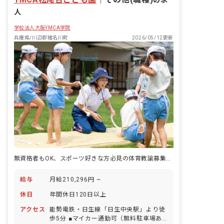
の求
人
学校法人大阪YMCA学院
兵庫県/川辺郡猪名川町
2026/05/12更新
無資格者もOK、スポーツ好きな方必見の体育教諭募集！年収315万円想定
給与
月給210,296円 ~
休日
年間休日120日以上
アクセス
能勢電鉄・日生線「日生中央駅」より徒
歩5分 ■マイカー通勤可（無料駐車場あ