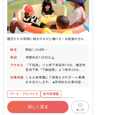
園児たちの笑顔に囲まれながら働ける！未経験の方も活躍できる環境です
給与
時給1,264円 ~
休日
年間休日120日以上
アクセス
「下和泉」バス停下車徒歩10分、横浜市
営地下鉄「下飯田駅」より徒歩20分、相
鉄「ゆめが丘」徒歩20分 ■マイカー・バ
仕事内容
くるみ保育園にて保育士のサポート業務
イク・自転車通勤可（無料駐車場あり）
をお任せします。 ■具体的な仕事内容 ・
子どもたちの見守り ・遊びの援助 ・食
事や午睡の準備 ・園内清掃・営繕
パート・アルバイト
認可保育園
ボーナス・賞与あり
年間休日120日以上
詳しく見る
寮・住宅・家賃補助あり
社会保険完備
キープ
有給
退職金制度
残業少なめ