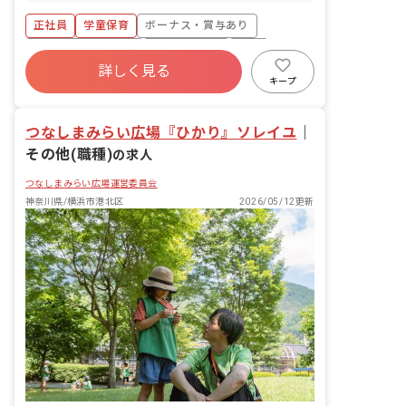
内遊び、外遊び ・公園への引率 ・おや
正社員
学童保育
ボーナス・賞与あり
つの準備 ・季節の行事やお誕生会の企画
運営 ・宿泊行事の引率など ・保護者支
年間休日120日以上
社会保険完備
有給
援
詳しく見る
福利厚生充実
退職金制度
残業少なめ
キープ
昇給昇進あり
つなしまみらい広場『ひかり』ソレイユ
｜
その他(職種)
の求人
つなしまみらい広場運営委員会
神奈川県/横浜市港北区
2026/05/12更新