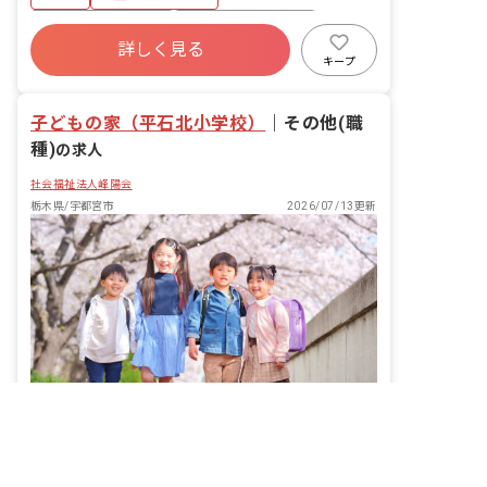
ボーナス・賞与あり
年間休日120日以上
詳しく見る
寮・住宅・家賃補助あり
社会保険完備
キープ
有給
福利厚生充実
残業少なめ
昇給昇進あり
子どもの家（平石北小学校）
｜
その他(職
種)
の求人
社会福祉法人峰陽会
栃木県/宇都宮市
2026/07/13更新
非公開の求人多数！ 紹介登録はこちら
指定した条件の求人を紹介してもらう
「ほっとする」「楽しい」。子どもの居場所をつくる学童保育の仕事です。