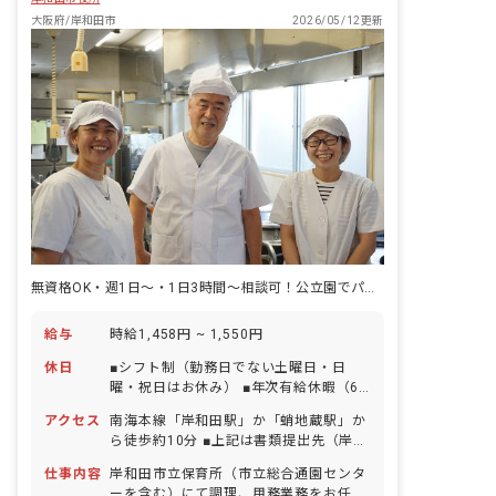
大阪府/岸和田市
2026/05/12更新
無資格OK・週1日～・1日3時間～相談可！公立園でパート調理用務員募集
給与
時給1,458円 ~ 1,550円
休日
■シフト制（勤務日でない土曜日・日
曜・祝日はお休み） ■年次有給休暇（6
カ月勤務経過後付与） ■年末年始休暇 ■
アクセス
南海本線「岸和田駅」か「蛸地蔵駅」か
忌引休暇 ※以下適応条件ありの休暇 ■夏
ら徒歩約10分 ■上記は書類提出先（岸和
季休暇（6月～10月） ■結婚休暇 ■不妊
田市役所）のアクセス情報です。勤務地
治療のための休暇 ■産前産後・育児休暇
仕事内容
岸和田市立保育所（市立総合通園センタ
は配属先により異なります。 ■各施設へ
■介護・看護休瑕
ーを含む）にて調理、用務業務をお任せ