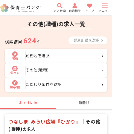
求人検索
転職相談
キープ
メニュー
その他(職種)の求人一覧
624
都道府県を選択
検索結果
件
勤務地を選択
場所
その他(職種)
働き方
こだわり条件を選択
給与/他
おすすめ順
新着順
つなしま みらい広場『ひかり』
｜
その他
(職種)
の求人