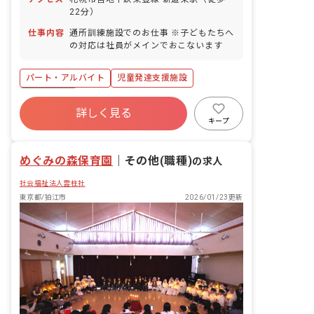
22分）
仕事内容
通所訓練施設でのお仕事 ※子どもたちへ
の対応は社員がメインでおこないます
パート・アルバイト
児童発達支援施設
正社員登用
詳しく見る
キープ
めぐみの森保育園
｜
その他(職種)
の求人
社会福祉法人雲柱社
東京都/狛江市
2026/01/23更新