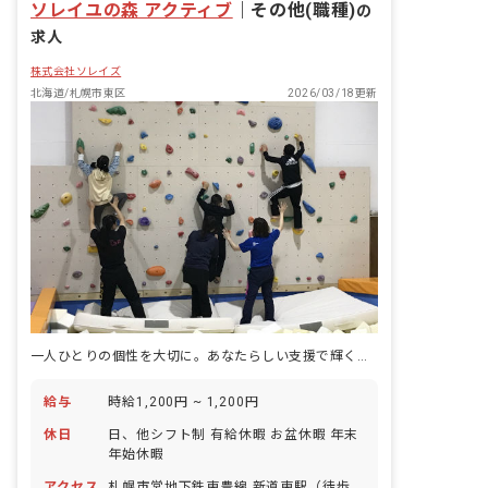
ソレイユの森 アクティブ
｜
その他(職種)
の
求人
株式会社ソレイズ
北海道/札幌市東区
2026/03/18更新
一人ひとりの個性を大切に。あなたらしい支援で輝く毎日を送りましょう。
給与
時給1,200円 ~ 1,200円
休日
日、他シフト制 有給休暇 お盆休暇 年末
年始休暇
アクセス
札幌市営地下鉄東豊線 新道東駅（徒歩