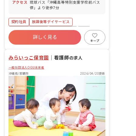
アクセス
琉球バス「沖縄高等特別支援学校前バス
停」より徒歩7分
契約社員
放課後等デイサービス
ボーナス・賞与あり
社会保険完備
有給
詳しく見る
福利厚生充実
昇給昇進あり
キープ
みらいっこ保育園
｜
看護師
の求人
一般社団法人OGU未来者
沖縄県/那覇市
2026/04/20更新