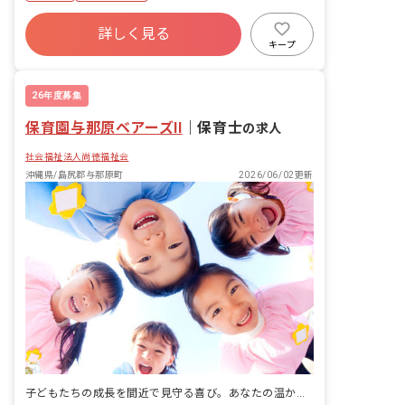
詳しく見る
キープ
26年度募集
保育園与那原ベアーズII
｜
保育士
の求人
社会福祉法人尚徳福祉会
沖縄県/島尻郡与那原町
2026/06/02更新
子どもたちの成長を間近で見守る喜び。あなたの温かい手で未来を育みませんか？