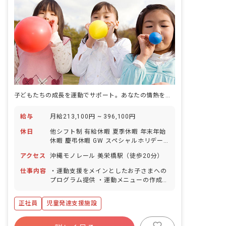
子どもたちの成長を運動でサポート。あなたの情熱を活かしませんか？
給与
月給213,100円 ~ 396,100円
休日
他シフト制 有給休暇 夏季休暇 年末年始
休暇 慶弔休暇 GW スペシャルホリデー
（特別休暇）3日あり 育産休取得実績男
アクセス
沖縄モノレール 美栄橋駅（徒歩20分）
女ともにあり ※年間休日120日
仕事内容
・運動支援をメインとしたお子さまへの
プログラム提供 ・運動メニューの作成
・保護者さまへのフィードバック ・事務
作業 ・環境整備・清掃 ・希望に合わせ
正社員
児童発達支援施設
たプロジェクトへの参画 （運動プログラ
ム作成プロジェクトへの参画、面接官へ
の挑戦、スタジオリーダーへの挑戦、海