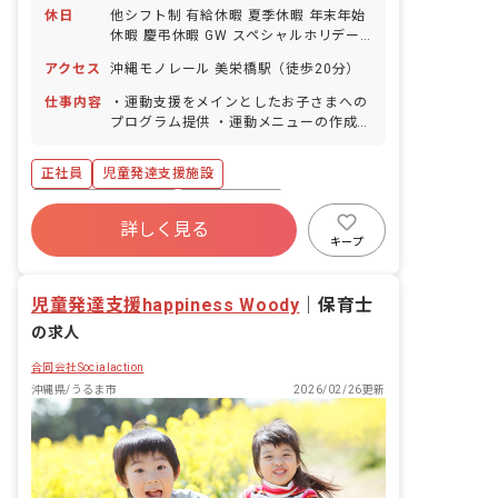
休日
他シフト制 有給休暇 夏季休暇 年末年始
休暇 慶弔休暇 GW スペシャルホリデー
（特別休暇）3日あり 育産休取得実績男
アクセス
沖縄モノレール 美栄橋駅（徒歩20分）
女ともにあり ※年間休日120日
仕事内容
・運動支援をメインとしたお子さまへの
プログラム提供 ・運動メニューの作成
・保護者さまへのフィードバック ・事務
作業 ・環境整備・清掃 ・希望に合わせ
正社員
児童発達支援施設
たプロジェクトへの参画 （運動プログラ
ム作成プロジェクトへの参画、面接官へ
ボーナス・賞与あり
社会保険完備
の挑戦、スタジオリーダーへの挑戦、海
詳しく見る
残業少なめ
未経験歓迎
新卒も歓迎
外出張の通訳、など、関心のあるキャリ
キープ
アに合わせて挑戦することができます）
WEB面接OK
ブランクOK
交通費支給
児童発達支援happiness Woody
｜
保育士
の求人
合同会社Socialaction
沖縄県/うるま市
2026/02/26更新