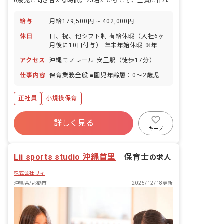
0歳児と向き合える時間。25名だからこそ、全員に作れた。
給与
月給179,500円 ~ 402,000円
休日
日、祝、他シフト制 有給休暇（入社6ヶ
月後に10日付与） 年末年始休暇 ※年間
休日105日
アクセス
沖縄モノレール 安里駅（徒歩17分）
仕事内容
保育業務全般 ■園児年齢層：0～2歳児
正社員
小規模保育
詳しく見る
キープ
Lii sports studio 沖縄首里
｜
保育士
の求人
株式会社リィ
沖縄県/那覇市
2025/12/18更新