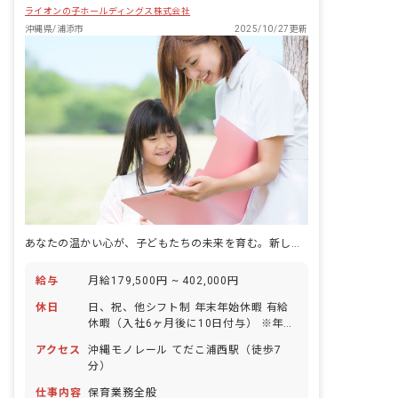
ライオンの子ホールディングス株式会社
沖縄県/浦添市
2025/10/27更新
あなたの温かい心が、子どもたちの未来を育む。新しい一歩をここで踏み出しませんか？
給与
月給179,500円 ~ 402,000円
休日
日、祝、他シフト制 年末年始休暇 有給
休暇（入社6ヶ月後に10日付与） ※年間
休日105日
アクセス
沖縄モノレール てだこ浦西駅（徒歩7
分）
仕事内容
保育業務全般