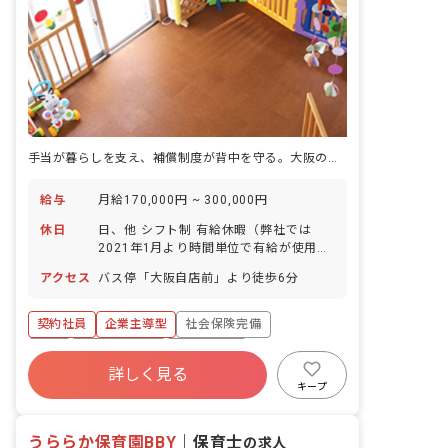
手当が暮らしを支え、補償制度が背中を守る。大阪の小規模園で働く選択。
給与
月給170,000円 ~ 300,000円
休日
日、他 シフト制 有給休暇（弊社では
2021年1月より時間単位で有給が使用で
きる時間単位年休制度を導入していま
アクセス
バス停「大阪自店前」より徒歩6分
す） 育児休業取得実績あり
契約社員
企業主導型
社会保険完備
有給
産休育休制度
未経験歓迎
詳しく見る
キープ
うららか保育園BBY
｜
保育士
の求人