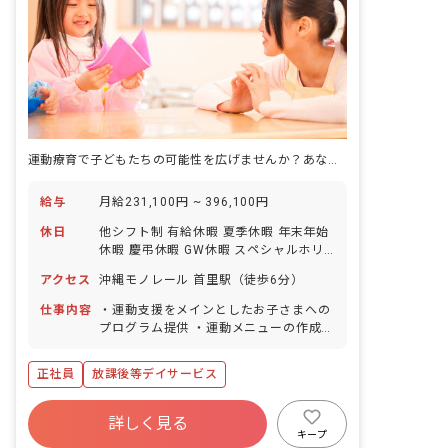
運動療育で子どもたちの可能性を広げませんか？あなたの情熱が未来を育む。
給与
月給231,100円 ~ 396,100円
休日
他シフト制 有給休暇 夏季休暇 年末年始
休暇 慶弔休暇 GW休暇 スペシャルホリ
デー（特別休暇）3日あり 育児休暇 産前
アクセス
沖縄モノレール 首里駅（徒歩6分）
産後休暇 ※年間休日120日
仕事内容
・運動支援をメインとしたお子さまへの
プログラム提供 ・運動メニューの作成
・保護者さまへのフィードバック ・事務
作業 ・環境整備・清掃 ・希望に合わせ
正社員
放課後等デイサービス
たプロジェクトへの参画 （運動プログラ
ム作成プロジェクトへの参画、面接官へ
の挑戦、スタジオリーダーへの挑戦、海
詳しく見る
外出張の通訳、など、関心のあるキャリ
キープ