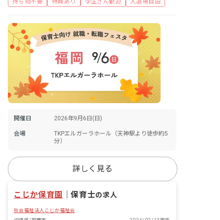
持ち物不要
特典あり
学生さん歓迎
入退場自由
開催日
2026年9月6日(日)
会場
TKPエルガーラホール（天神駅より徒歩約5
分）
詳しく見る
こじか保育園
｜
保育士
の求人
社会福祉法人こじか福祉会