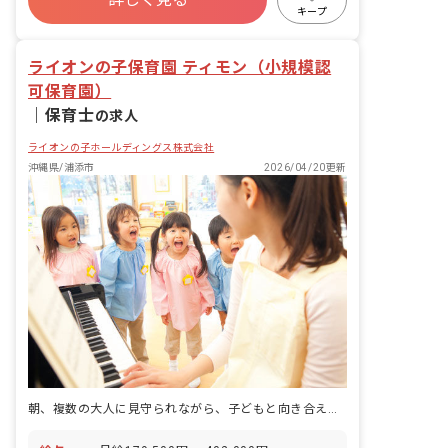
残業少なめ
昇給昇進あり
キープ
ライオンの子保育園 ティモン（小規模認
可保育園）
｜
保育士
の求人
ライオンの子ホールディングス株式会社
沖縄県/浦添市
2026/04/20更新
朝、複数の大人に見守られながら、子どもと向き合える時間がここにある。