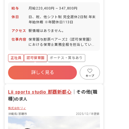
給与
月給220,400円 ~ 347,800円
休日
日、祝、他シフト制 完全週休2日制 年末
年始休暇 ※年間休日113日
アクセス
駅情報はありません。
仕事内容
保育園与那原ベアーズ2（認可保育園）
における保育士業務全般を担当していた
だきます。 ・対象:0歳~就学前のお子様
（定員134名） ・主な業務内容: ・お子
正社員
認可保育園
ボーナス・賞与あり
様の保育全般 ・朝の受け入れ業務 ■園児
年齢層：0～5歳児 ■園庭有無：あり
社会保険完備
有給
退職金制度
詳しく見る
残業少なめ
昇給昇進あり
社会福祉法人
キープ
車通勤可
Lii sports studio 那覇新都心
｜
その他(職
種)
の求人
株式会社リィ
沖縄県/那覇市
2025/12/18更新