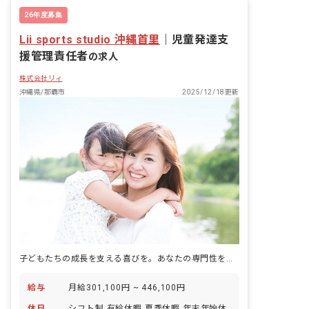
26年度募集
Lii sports studio 沖縄首里
｜
児童発達支
援管理責任者
の求人
株式会社リィ
沖縄県/那覇市
2025/12/18更新
子どもたちの成長を支える喜びを。あなたの専門性を活かし、新しい未来を創造しませんか？
給与
月給301,100円 ~ 446,100円
休日
シフト制 有給休暇 夏季休暇 年末年始休