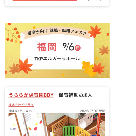
画、面接官への挑戦、スタジオリーダー
への挑戦、海外出張の通訳、など、関心
のあるキャリアに合わせて挑戦すること
ができます）
うららか保育園BBY
｜
保育補助
の求人
株式会社ビザライ
沖縄県/宮古島市
2026/07/09更新