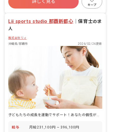
詳しく見る
外出張の通訳、など、関心のあるキャリ
キープ
アに合わせて挑戦することができます）
Lii sports studio 那覇新都心
｜
保育士
の求
人
株式会社リィ
沖縄県/那覇市
2026/02/26更新
子どもたちの成長を運動でサポート！あなたの個性が輝く場所がここにあります。
給与
月給231,100円 ~ 396,100円