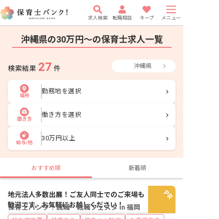
求人検索
転職相談
キープ
メニュー
沖縄県の30万円〜の保育士求人一覧
27
沖縄県
検索結果
件
勤務地を選択
場所
働き方を選択
働き方
30万円以上
給与/他
おすすめ順
新着順
地元法人多数出展！ご友人同士でのご来場も
歓迎です。お気軽にお越しください！
保育士バンク！就職・転職フェスタ in 福岡