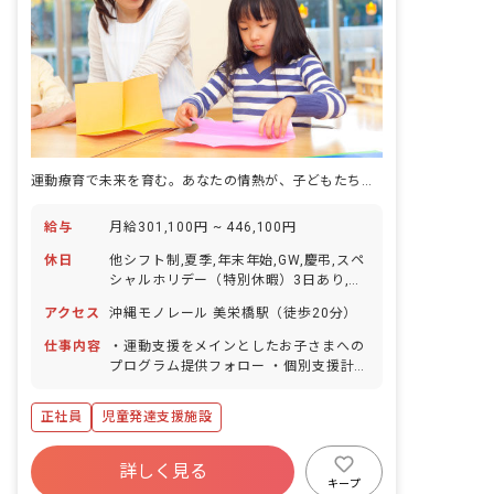
運動療育で未来を育む。あなたの情熱が、子どもたちの笑顔に繋がる場所。
給与
月給301,100円 ~ 446,100円
休日
他シフト制,夏季,年末年始,GW,慶弔,スペ
シャルホリデー（特別休暇）3日あり,育
産休取得実績男女ともにあり,有給休暇
アクセス
沖縄モノレール 美栄橋駅（徒歩20分）
仕事内容
・運動支援をメインとしたお子さまへの
プログラム提供フォロー ・個別支援計画
の作成 ・保護者さまとの面談（モニタリ
ング、アセスメント） ・請求業務（児発
正社員
児童発達支援施設
管以外のスタッフもみんなで協力して実
施） ・児発管サミットへの参加 ・希望
に合わせたプロジェクト （児発管OJTや
詳しく見る
運動プログラム作成プロジェクトへの参
キープ