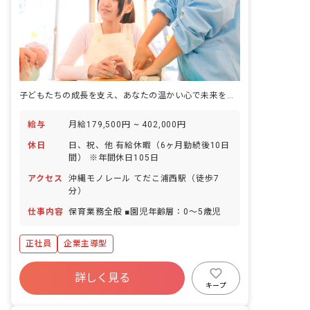
子どもたちの成長を支え、あなたの温かい心で未来を育む場所。新しい一歩を踏み出しませんか？
給与
月給179,500円 ~ 402,000円
休日
日、祝、他 有給休暇（6ヶ月勤続後10日
間） ※年間休日105日
アクセス
沖縄モノレール てだこ浦西駅（徒歩7
分）
仕事内容
保育業務全般 ■園児年齢層：0～5歳児
正社員
企業主導型
詳しく見る
キープ