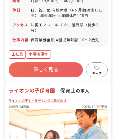
給与
月給179,500円 ~ 402,000円
休日
日、祝、他 有給休暇（6ヶ月勤続後10日
間） 年末年始 ※年間休日105日
アクセス
沖縄モノレール てだこ浦西駅（徒歩7
分）
仕事内容
保育業務全般 ■園児年齢層：0～2歳児
正社員
小規模保育
詳しく見る
キープ
ライオンの子保育園
｜
保育士
の求人
ライオンの子ホールディングス株式会社
沖縄県/浦添市
2025/10/27更新