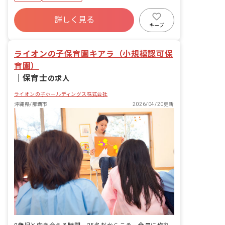
詳しく見る
キープ
ライオンの子保育園キアラ（小規模認可保
育園）
｜
保育士
の求人
ライオンの子ホールディングス株式会社
沖縄県/那覇市
2026/04/20更新