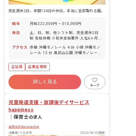
完全週休2日、年間124日の休日。本当に全部取れる園。
給与
月給222,000円 ~ 310,000円
休日
土、日、祝、他シフト制、完全週休2日
制 有給休暇 ※有休支給要件:入社6ヶ月
後10日付与 ・年間休日124日
アクセス
赤嶺 沖縄モノレール 4 分 小禄 沖縄モノ
レール 12 分 奥武山公園 沖縄モノレール
24 分 那覇空港 沖縄モノレール 25 分
正社員
企業主導型
詳しく見る
キープ
児童発達支援・放課後デイサービス
happiness
｜
保育士
の求人
合同会社Socialaction
沖縄県/うるま市
2026/04/20更新