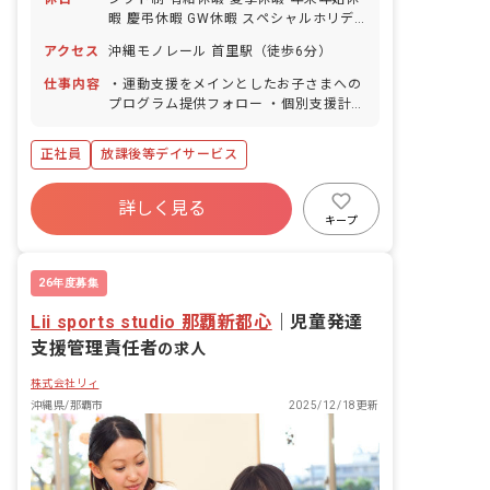
暇 慶弔休暇 GW休暇 スペシャルホリデ
ー（特別休暇）3日あり 育産休取得実績
アクセス
沖縄モノレール 首里駅（徒歩6分）
男女ともにあり ※年間休日120日
仕事内容
・運動支援をメインとしたお子さまへの
プログラム提供フォロー ・個別支援計画
の作成 ・保護者さまとの面談（モニタリ
ング、アセスメント） ・請求業務（児発
正社員
放課後等デイサービス
管以外のスタッフもみんなで協力して実
施） ・児発管サミットへの参加 ・希望
に合わせたプロジェクト （児発管OJTや
詳しく見る
運動プログラム作成プロジェクトへの参
キープ
画、面接官への挑戦、スタジオリーダー
への挑戦、海外出張の通訳、など、関心
のあるキャリアに合わせて挑戦すること
26年度募集
ができます）
Lii sports studio 那覇新都心
｜
児童発達
支援管理責任者
の求人
株式会社リィ
沖縄県/那覇市
2025/12/18更新