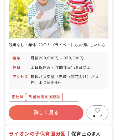
残業なし・年休120日！プライベートも大切にしたい方にぴったりです。
給与
月給200,000円 ~ 350,000円
休日
土日祝休み / 年間休日120日以上
アクセス
琉球バス交通「赤崎（知花向け）バス
停」より徒歩4分
正社員
児童発達支援施設
年間休日120日以上
社会保険完備
詳しく見る
土日祝休み
有給
福利厚生充実
キープ
残業少なめ
車通勤可
複数園あり
ライオンの子保育園分園
｜
保育士
の求人