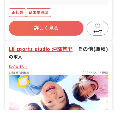
正社員
企業主導型
詳しく見る
キープ
Lii sports studio 沖縄首里
｜
その他(職種)
の求人
株式会社リィ
沖縄県/那覇市
2025/12/18更新
非公開の求人多数！ 紹介登録はこちら
沖縄県の求人を紹介してもらう