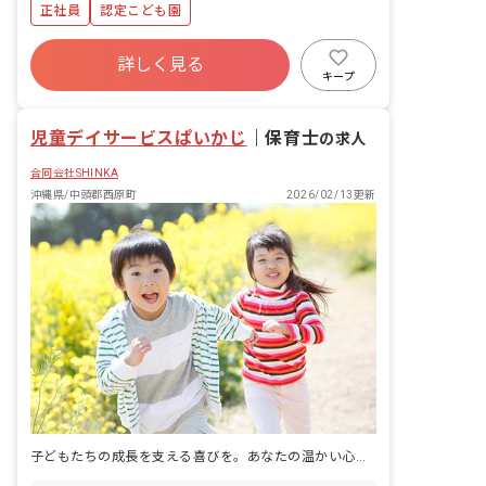
正社員
認定こども園
詳しく見る
キープ
児童デイサービスぱいかじ
｜
保育士
の求人
合同会社SHINKA
沖縄県/中頭郡西原町
2026/02/13更新
子どもたちの成長を支える喜びを。あなたの温かい心、ここで輝かせませんか？