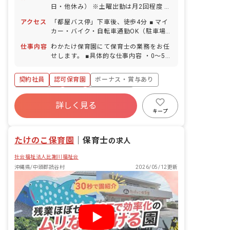
日・他休み） ※土曜出勤は月2回程度 ■
祝日 ■GW休暇 ■年末年始休暇 6日間
アクセス
「都屋バス停」下車後、徒歩4分 ■ マイ
（12/29-1/3） ■有給休暇（取得率90％
カー・バイク・自転車通勤OK（駐車場
／1時間単位での取得可／5日以上の連休
完備）
相談OK） ■慶弔休暇 ■産前産後・育児休
仕事内容
わかたけ保育園にて保育士の業務をお任
暇（取得率100％・復帰率100％） ■介
せします。 ■具体的な仕事内容 ・0〜5歳
護・看護休暇 ■結婚休暇（本人の入籍・
児のクラス担任業務 ・週案の作成（ICT
結納・結婚式・披露宴・新婚旅行） ■出
サービス活用） ・連絡帳・日誌記入
契約社員
認可保育園
ボーナス・賞与あり
産休暇（妻の出産） ■忌引休暇（近親
（ICTサービス活用） ・保護者対応
者・親族） ■私傷病休暇 ■コロナ等感染
社会保険完備
有給
福利厚生充実
予防休暇 ■慰霊の日休暇 ■在宅勤務時の
詳しく見る
退職金制度
残業少なめ
昇給昇進あり
養育・介護可能措置 ※お子様の体調不良
キープ
や行事による遅刻・早退・欠勤の相談も
産休育休制度
可
たけのこ保育園
｜
保育士
の求人
社会福祉法人比謝川福祉会
沖縄県/中頭郡読谷村
2026/05/12更新