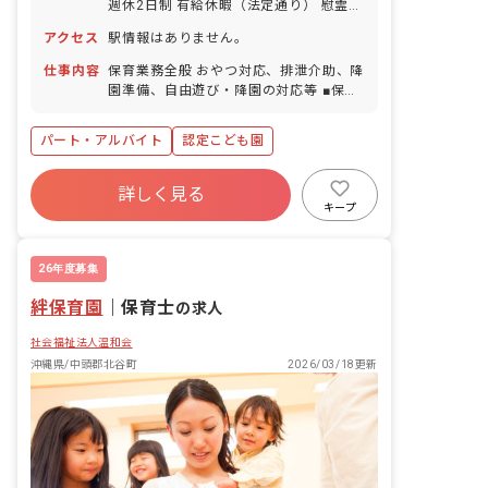
週休2日制 有給休暇（法定通り） 慰霊の
日 特別休暇（結婚休暇等）
アクセス
駅情報はありません。
仕事内容
保育業務全般 おやつ対応、排泄介助、降
園準備、自由遊び・降園の対応等 ■保育
方針：一斉(設定)保育 ■園児年齢層：0～
5歳児 ■書類作成ツール導入：あり
パート・アルバイト
認定こども園
詳しく見る
キープ
26年度募集
絆保育園
｜
保育士
の求人
社会福祉法人温和会
沖縄県/中頭郡北谷町
2026/03/18更新