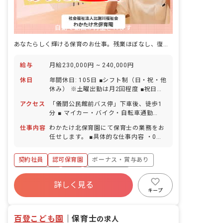
自動で動画が再生されます
あなたらしく輝ける保育のお仕事。残業ほぼなし、復帰率100%の安心環境。
給与
月給230,000円 ~ 240,000円
休日
年間休日: 105日 ■シフト制（日・祝・他
休み） ※土曜出勤は月2回程度 ■祝日
■GW休暇 ■年末年始休暇 6日間
アクセス
「儀間公民館前バス停」下車後、徒歩1
（12/29-1/3） ■有給休暇（取得率
分 ■ マイカー・バイク・自転車通勤
100％／1時間単位での取得可／5日以上
OK（駐車場完備）
の連休相談OK） ■慶弔休暇 ■産前産後・
仕事内容
わかたけ北保育園にて保育士の業務をお
育児休暇（取得率100％・復帰率
任せします。 ■具体的な仕事内容 ・0〜5
100％） ■介護・看護休暇 ■結婚休暇
歳児のクラス担任業務 ・週案の作成
（本人の入籍・結納・結婚式・披露宴・
（ICTサービス活用） ・連絡帳・日誌記
契約社員
認可保育園
ボーナス・賞与あり
新婚旅行） ■出産休暇（妻の出産） ■忌
入（ICTサービス活用） ・保護者対応
引休暇（近親者・親族） ■私傷病休暇 ■
社会保険完備
有給
福利厚生充実
コロナ等感染予防休暇 ■慰霊の日休暇 ■
詳しく見る
退職金制度
残業少なめ
昇給昇進あり
生理休暇 ■在宅勤務時の養育・介護可能
キープ
措置 ※お子様の体調不良や行事による遅
産休育休制度
刻・早退・欠勤の相談も可
百登こども園
｜
保育士
の求人