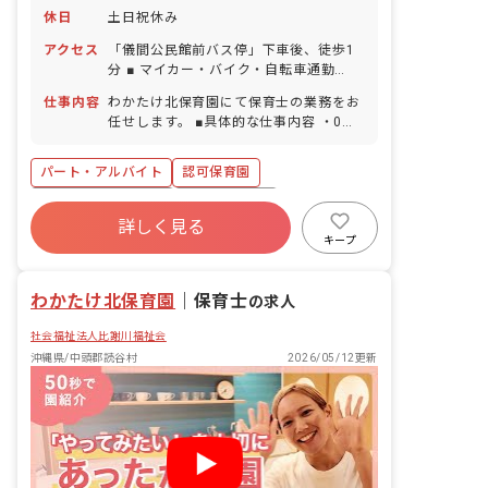
休日
土日祝休み
アクセス
「儀間公民館前バス停」下車後、徒歩1
分 ■ マイカー・バイク・自転車通勤
OK（駐車場完備）
仕事内容
わかたけ北保育園にて保育士の業務をお
任せします。 ■具体的な仕事内容 ・0歳
～2歳児の担任業務補佐 （園庭あそび・
園外保育見守り・食事・お昼寝見守り・
パート・アルバイト
認可保育園
お掃除など） ※基本的に同じクラスに配
属されます
ボーナス・賞与あり
社会保険完備
詳しく見る
土日祝休み
有給
福利厚生充実
キープ
退職金制度
残業少なめ
昇給昇進あり
わかたけ北保育園
｜
保育士
の求人
社会福祉法人比謝川福祉会
沖縄県/中頭郡読谷村
2026/05/12更新