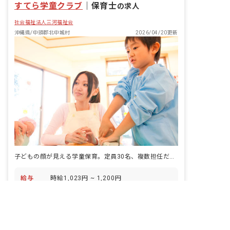
すてら学童クラブ
｜
保育士
の求人
社会福祉法人三河福祉会
沖縄県/中頭郡北中城村
2026/04/20更新
子どもの顔が見える学童保育。定員30名、複数担任だから実現できる。
給与
時給1,023円 ~ 1,200円
非公開の求人多数！ 紹介登録はこちら
休日
有給休暇
中頭郡の求人を紹介してもらう
アクセス
駅情報はありません。