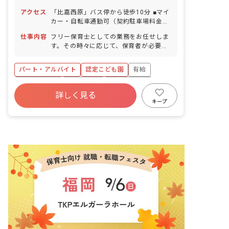
100％／1時間単位での取得可） ■産前産
アクセス
「比嘉西原」バス停から徒歩10分 ■マイ
後・育児休暇（取得率83％・復帰率
カー・自転車通勤可（契約駐車場料金月
100％） ※お子様の体調不良や行事によ
2,000円、駐輪場完備）
る遅刻・早退・欠勤の相談も可
仕事内容
フリー保育士としての業務をお任せしま
す。その時々に応じて、保育者が必要な
クラスや場面に入っていただきます。 ※
フリー保育士としての入職になります
パート・アルバイト
認定こども園
有給
が、保育にきちんと関われることが強み
です。基本的には正社員が担任を持ちま
福利厚生充実
残業少なめ
産休育休制度
すが、もし希望があれば担任を持つこと
詳しく見る
社会福祉法人
車通勤可
正社員登用
も可能です。子ども達と関わらない雑用
キープ
がメインになることはありません。 ■具
アットホーム
体的な業務内容 ・フリー保育士として保
育業務全般を担当 ・環境整備 ・行事な
どの準備作業