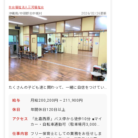
社会福祉法人三河福祉会
沖縄県/中頭郡北中城村
2026/02/26更新
たくさんの子ども達と関わって、一緒に自信をつけていきましょう！
給与
月給200,200円 ~ 211,900円
休日
年間休日120日以上
アクセス
「比嘉西原」バス停から徒歩10分 ■マイ
カー・自転車通勤可（駐車場月3,000
円、駐輪場完備）
仕事内容
フリー保育士としての業務をお任せしま