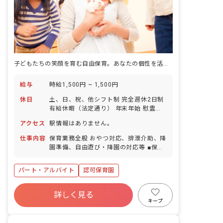
子どもたちの笑顔を育む自由保育。あなたの個性を活かして、理想の保育を実現しませんか？
給与
時給1,500円 ~ 1,500円
休日
土、日、祝、他シフト制 完全週休2日制
有給休暇（法定通り） 年末年始 慰霊の
日 特別休暇（結婚休暇等）
アクセス
駅情報はありません。
仕事内容
保育業務全般 おやつ対応、排泄介助、降
園準備、自由遊び・降園の対応等 ■保育
方針：自由保育 ■書類作成ツール導入：
あり
パート・アルバイト
認可保育園
詳しく見る
キープ