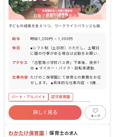
自動で動画が再生されます
子どもの成長を支えつつ、ワークライフバランスも両立しやすい環境です
給与
時給1,200円 ~ 1,300円
休日
■シフト制（土日祝）※ただし、土曜日
に園の行事がある場合は出勤をお願いし
ます。 ■GW休暇 ■年末年始休暇 6日間
アクセス
「古堅南小学校バス停」下車後、徒歩7
（12/29-1/3） ■有給休暇（取得率65％
分 ■ マイカー・バイク・自転車通勤
／1時間単位での取得可／5日以上の連休
OK（有料駐車場あり）
相談OK） ■慶弔休暇 ■産前産後・育児休
仕事内容
たけのこ保育園にて保育士の業務をお任
暇 ■介護・看護休暇 ■結婚休暇（本人の
せします。 ■具体的な仕事内容 ・0歳～5
入籍・結納・結婚式・披露宴・新婚旅
歳児の担任業務補佐 （園庭あそび・園外
行） ■出産休暇（妻の出産） ■忌引休暇
保育見守り・食事・お昼寝見守りなど）
パート・アルバイト
認可保育園
（近親者・親族） ■私傷病休暇 ■コロナ
等感染予防休暇 ■慰霊の日休暇 ■生理休
ボーナス・賞与あり
社会保険完備
有給
暇 ■在宅勤務時の養育・介護可能措置 ※
詳しく見る
福利厚生充実
退職金制度
残業少なめ
お子様の体調不良や行事による遅刻・早
キープ
退・欠勤の相談も可
昇給昇進あり
産休育休制度
わかたけ保育園
｜
保育士
の求人