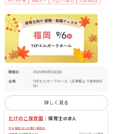
持ち物不要
特典あり
学生さん歓迎
入退場自由
開催日
2026年9月6日(日)
会場
TKPエルガーラホール（天神駅より徒歩約5
分）
詳しく見る
たけのこ保育園
｜
保育士
の求人
社会福祉法人比謝川福祉会