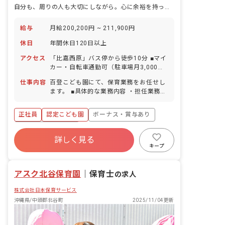
自分も、周りの人も大切にしながら。心に余裕を持った毎日を過ごしませんか
給与
月給200,200円 ~ 211,900円
休日
年間休日120日以上
アクセス
「比嘉西原」バス停から徒歩10分 ■マイ
カー・自転車通勤可（駐車場月3,000
円、駐輪場完備）
仕事内容
百登こども園にて、保育業務をお任せし
ます。 ■具体的な業務内容 ・担任業務
・月案作成 ・保護者対応 ・行事の準備
・会議 ・クラスだより作成 ・連絡帳作
正社員
認定こども園
ボーナス・賞与あり
成（アプリ） ・研修
年間休日120日以上
詳しく見る
寮・住宅・家賃補助あり
社会保険完備
キープ
有給
福利厚生充実
退職金制度
残業少なめ
アスク北谷保育園
｜
保育士
の求人
株式会社日本保育サービス
沖縄県/中頭郡北谷町
2025/11/04更新