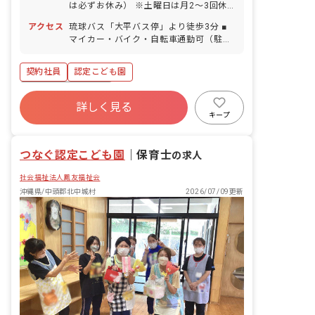
は必ずお休み） ※土曜日は月2～3回休
み 祝日 その他 リフレッシュ休暇（3年
アクセス
琉球バス「大平バス停」より徒歩3分 ■
目から3日間） 年末年始休暇 慰霊の日
マイカー・バイク・自転車通勤可（駐車
有給休暇（取得率70％／半日単位での取
場完備：3,000円／月）
得可／5日以上の連休OK） ※旅行等によ
るお休みも調整可能です！ 特別休暇有
契約社員
認定こども園
（結婚記念日、忌引き、リフレッシュ休
ボーナス・賞与あり
暇等） 産前産後・育児休暇（取得率・復
詳しく見る
帰率100％） 介護、看護休暇有 年間休日
寮・住宅・家賃補助あり
社会保険完備
キープ
110日 ◆職員の半数が子育て経験者なの
有給
福利厚生充実
退職金制度
で、育児や家庭の都合にも理解があるフ
ラットな職場です。子どもの急な体調不
残業少なめ
昇給昇進あり
つなぐ認定こども園
｜
保育士
の求人
良や学校行事にも対応可能です。 前々年
度は2名産休を取得しました。今年度は1
社会福祉法人鳳友福祉会
名産休を取得して、1名復帰予定者がい
沖縄県/中頭郡北中城村
2026/07/09更新
らっしゃいます！