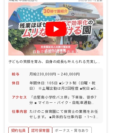
沖縄県/中頭郡読谷村
2026/05/12更新
自動で動画が再生されます
子どもの笑顔を育み、自身の成長も叶えられる充実した環境が魅力
給与
月給230,000円 ~ 240,000円
休日
年間休日: 105日 ■シフト制（日曜・祝
日） ※土曜出勤は月2回程度 ■祝日 ■GW
休暇 ■年末年始休暇 6日間（12/29-
アクセス
「古堅南小学校バス停」下車後、徒歩7
1/3） ■有給休暇（取得率65％／1時間
分 ■ マイカー・バイク・自転車通勤
単位での取得可／5日以上の連休相談
OK（駐車場完備）
OK） ■慶弔休暇 ■産前産後・育児休暇
仕事内容
たけのこ保育園にて保育士の業務をお任
（取得率100％・復帰率100％） ■介
せします。 ■具体的な仕事内容 ・1〜3歳
護・看護休暇 ■結婚休暇（本人の入籍・
児のクラス担任業務 ・月週案の作成
結納・結婚式・披露宴・新婚旅行） ■出
（ICTサービス活用） ・連絡帳・日誌記
契約社員
認可保育園
ボーナス・賞与あり
産休暇（妻の出産） ■忌引休暇（近親