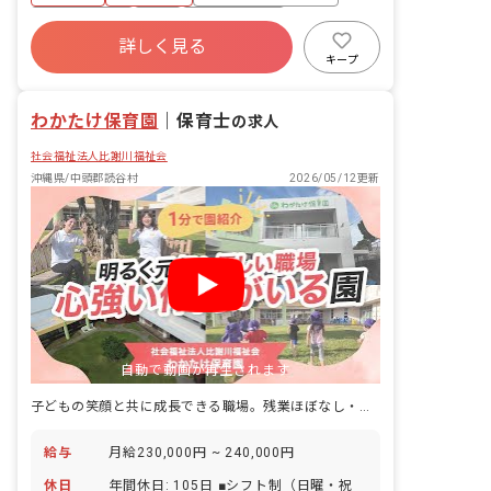
入（ICTサービス活用） ・保護者対応
者・親族） ■私傷病休暇 ■コロナ等感染
社会保険完備
有給
福利厚生充実
予防休暇 ■慰霊の日休暇 ■生理休暇 ■在
詳しく見る
退職金制度
残業少なめ
昇給昇進あり
宅勤務時の養育・介護可能措置 ※お子様
キープ
の体調不良や行事による遅刻・早退・欠
産休育休制度
勤の相談も可
わかたけ保育園
｜
保育士
の求人
社会福祉法人比謝川福祉会
沖縄県/中頭郡読谷村
2026/05/12更新
自動で動画が再生されます
子どもの笑顔と共に成長できる職場。残業ほぼなし・復帰率100％
給与
月給230,000円 ~ 240,000円
休日
年間休日: 105日 ■シフト制（日曜・祝