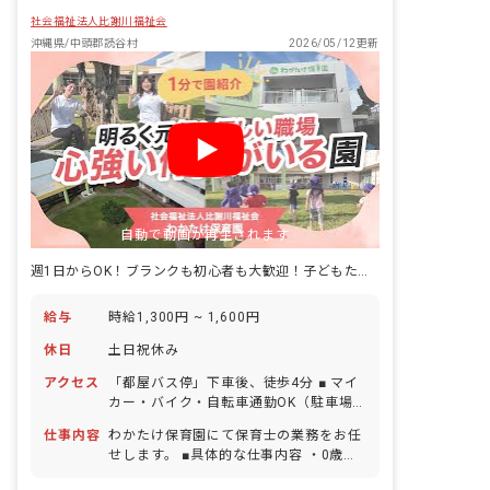
社会福祉法人比謝川福祉会
沖縄県/中頭郡読谷村
2026/05/12更新
自動で動画が再生されます
週1日からOK！ブランクも初心者も大歓迎！子どもたちの成長をサポート
給与
時給1,300円 ~ 1,600円
休日
土日祝休み
アクセス
「都屋バス停」下車後、徒歩4分 ■ マイ
カー・バイク・自転車通勤OK（駐車場
完備）
仕事内容
わかたけ保育園にて保育士の業務をお任
せします。 ■具体的な仕事内容 ・0歳～2
歳児の担任業務補佐 （園庭あそび・園外