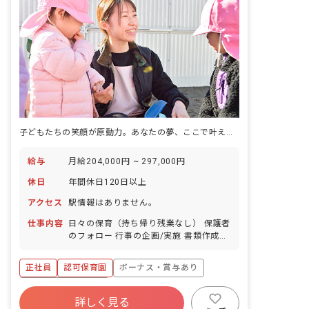
子どもたちの笑顔が原動力。あなたの夢、ここで叶えよう！
給与
月給204,000円 ~ 297,000円
休日
年間休日120日以上
アクセス
駅情報はありません。
仕事内容
日々の保育（持ち帰り残業なし） 保護者
のフォロー 行事の企画/実施 書類作成
（日案・月案、児童表、お便りなど） ★
働き方改革関連認定企業 ■保育方針：モ
正社員
認可保育園
ボーナス・賞与あり
ンテッソーリ教育 ■園児年齢層：0～5歳
児 ■園庭有無：あり
年間休日120日以上
詳しく見る
寮・住宅・家賃補助あり
社会保険完備