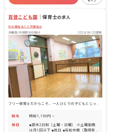
キープ
有給
福利厚生充実
退職金制度
残業少なめ
百登こども園
｜
保育士
の求人
社会福祉法人三河福祉会
沖縄県/中頭郡北中城村
2026/04/20更新
フリー保育士だからこそ、一人ひとりの子どもとじっくり関わる時間が生まれます。
給与
時給1,100円 ~
休日
■週休2日制（土曜・日曜） ※土曜勤務
は月1回以下 ■祝日 ■有給休暇（取得率