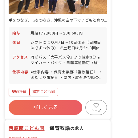
手をつなぎ、心をつなぎ、沖縄の空の下で子どもと育つ。
給与
月給179,000円 ~ 200,600円
休日
シフトにより月7日～10日休み（日曜日
は必ずお休み） ※土曜日は月2～3回休
み 祝日 その他 リフレッシュ休暇（3年
アクセス
琉球バス「大平バス停」より徒歩3分 ■
目から3日間） 年末年始休暇 慰霊の
マイカー・バイク・自転車通勤可（駐車
日 有給休暇（半日単位での取得可／5日
場完備：3,000円／月）
以上の連休OK） ※旅行等によるお休み
仕事内容
■仕事内容 ・保育士業務（複数担任） ・
も調整可能です！ ※「ゆいワーク」を導
おたより帳記入 ・屋内・屋外遊び時の見
入しているので、福利厚生を利用しなが
守りトイレ介助 ・オムツ介助 他 初年
らお休みも充実！ 特別休暇有 産前産
度の前半は副担任として仕事を段階的に
契約社員
認定こども園
後・育児休暇（取得率・復帰率100％）
覚えてもらいます。環境にも慣れた年度
介護・看護休暇有 年間休日110日 ◆人
の後半から少しずつ仕事を任せていきま
ボーナス・賞与あり
員配置にゆとりがあるため、お休みがと
す。年度後半からは、主担任として少し
詳しく見る
寮・住宅・家賃補助あり
社会保険完備
りやすい環境です。 みんなでカバーしあ
ずつ役割に担っていき新人でも自分で考
キープ
えるゆとりがあるので、お休みも取りや
える保育を実践してやりがいも感じられ
有給
福利厚生充実
退職金制度
すいです。 誰が休んでも「お互い様」。
るように意識して工夫しています。 ■保
残業少なめ
昇給昇進あり
協力しあっています。 また、全員が希望
西原南こども園
育理念 「手をつなぎ、心をつなぎ、笑顔
｜
保育教諭
の求人
休を書き込んでシフトを作成するのでお
をつなぐひとつの輪（和）」 家庭や保育
休みが申請しやすいです。 ◆職員の半数