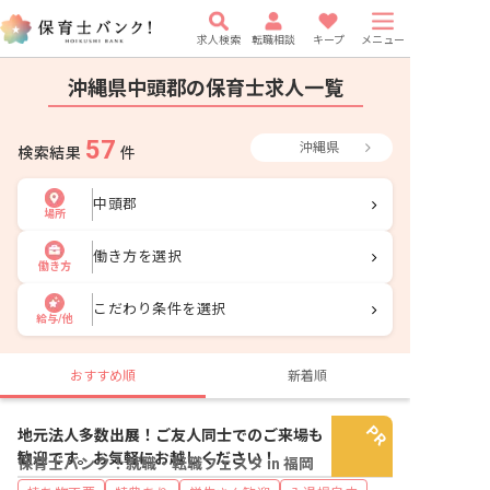
求人検索
転職相談
キープ
メニュー
沖縄県中頭郡の保育士求人一覧
57
沖縄県
検索結果
件
中頭郡
場所
働き方を選択
働き方
こだわり条件を選択
給与/他
おすすめ順
新着順
地元法人多数出展！ご友人同士でのご来場も
歓迎です。お気軽にお越しください！
保育士バンク！就職・転職フェスタ in 福岡