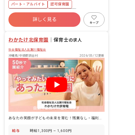
保育見守り・食事・お昼寝見守り・お掃
パート・アルバイト
認可保育園
除など） ※基本的に同じクラスに配属さ
れます
ボーナス・賞与あり
社会保険完備
詳しく見る
土日祝休み
有給
福利厚生充実
キープ
退職金制度
残業少なめ
昇給昇進あり
わかたけ北保育園
｜
保育士
の求人
社会福祉法人比謝川福祉会
沖縄県/中頭郡読谷村
2026/05/12更新
自動で動画が再生されます
あなたの笑顔が子どもの未来を育む！残業なし・福利厚生充実の保育園
給与
時給1,300円 ~ 1,600円