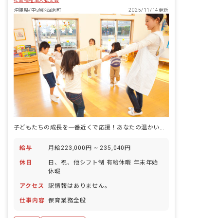
社会福祉法人弘文会
園、地域の大きな輪の中で受けたたくさ
が子育て経験者なので、育児や家庭の都
んの愛情を力に変えて、子どもたちが心
沖縄県/中頭郡西原町
2025/11/14更新
合にも理解があるフラットな職場です。
豊かに育つことを願っています。 ■クラ
子どもの急な体調不良や学校行事にも対
ス編成 0歳12名、1歳18名、2歳24名 3
応可能です。 前々年度は2名産休を取得
歳25名、4歳25名、5歳27名 一人だけに
しました。今年度は1名産休を取得し
負担がかからないように補助スタッフ、
て、1名復帰予定者がいらっしゃいま
フリー保育士、他のクラスの保育士が協
す！
力し合い、仕事を分担しながらシフトな
ども出来る限り柔軟に対応しています。
子どもたちの成長を一番近くで応援！あなたの温かい心、ここで輝かせませんか？
給与
月給223,000円 ~ 235,040円
休日
日、祝、他シフト制 有給休暇 年末年始
休暇
アクセス
駅情報はありません。
仕事内容
保育業務全般