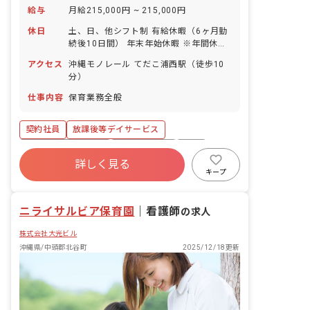
給与
月給215,000円 ~ 215,000円
休日
土、日、他シフト制 有給休暇（6ヶ月勤
続後10日間） 年末年始休暇 ※年間休日
108日
アクセス
沖縄モノレール てだこ浦西駅（徒歩10
分）
仕事内容
保育業務全般
契約社員
放課後等デイサービス
ボーナス・賞与あり
社会保険完備
有給
詳しく見る
福利厚生充実
残業少なめ
キープ
ニライサルビア保育園
｜
看護師
の求人
株式会社大光ビル
沖縄県/中頭郡北谷町
2025/12/18更新