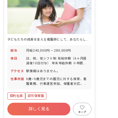
子どもたちの成長を支える看護師として、あなたらしい働き方を見つけませんか？
給与
月給240,000円 ~ 280,000円
休日
日、祝、他シフト制 有給休暇（6ヶ月経
過後10日付与） 年末年始休暇 ※年間休
日113日
アクセス
駅情報はありません。
仕事内容
0歳~5歳児までの園児に対する保育、看
護業務、行事運営参加、保護者対応、園
児の健康管理をしていただきます。 （園
児の発熱時やケガの対応、薬の与薬管
契約社員
認可保育園
理、保育、保健だよりの作成やお便り帳
や呼吸チェック等の書類記録等を含
む）。
詳しく見る
キープ