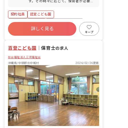
す。その時々に応じて、保育者が必要な
クラスや場面に入っていただきます。 ※
フリー保育士としての入職になります
契約社員
認定こども園
が、保育にきちんと関われることが強み
です。基本的には正社員が担任を持ちま
ボーナス・賞与あり
年間休日120日以上
すが、もし希望があれば担任を持つこと
詳しく見る
寮・住宅・家賃補助あり
社会保険完備
も可能です。子ども達と関わらない雑用
キープ
がメインになることはありません。 ■具
有給
福利厚生充実
退職金制度
体的な業務内容 ・フリー保育士として保
残業少なめ
百登こども園
育業務全般を担当 ・環境整備 ・行事な
｜
保育士
の求人
どの準備作業 ※園児63名を保育担当15
社会福祉法人三河福祉会
名で対応
沖縄県/中頭郡北中城村
2026/02/26更新