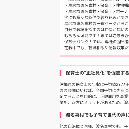
・
島尻郡渡名喜村 × 保育士 ×
住宅補
・
島尻郡渡名喜村 × 保育士 ×
ボーナ
他にも様々な条件で絞り込みができ
島尻郡渡名喜村の一覧ページ
からご
自分で職場を探すのは自信が無いの
もちろん可能です！まずは
こちらか
保育士バンク！では、専任の担当者
在職中でも、転職相談や情報収集だ
保育士の“正社員化”を促進す
沖縄県の保育士の年収は平均値297
まま順調にいけば、全国平均にさらに
足することを目的に、正規雇用を事業
業所、双方にメリットがあるため、渡
渡名喜村でも子育て世代の声
他の自治体と同様、渡名喜村でも、子