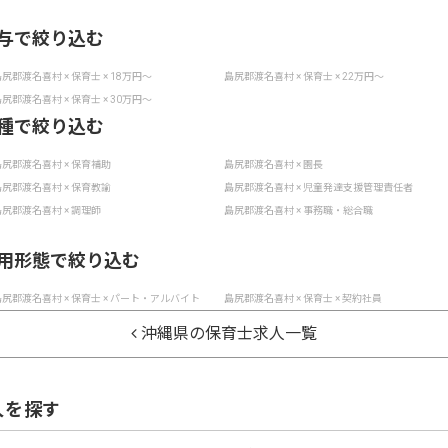
与で絞り込む
尻郡渡名喜村 × 保育士 × 18万円〜
島尻郡渡名喜村 × 保育士 × 22万円〜
尻郡渡名喜村 × 保育士 × 30万円〜
種で絞り込む
尻郡渡名喜村 × 保育補助
島尻郡渡名喜村 × 園長
尻郡渡名喜村 × 保育教諭
島尻郡渡名喜村 × 児童発達支援管理責任者
尻郡渡名喜村 × 調理師
島尻郡渡名喜村 × 事務職・総合職
用形態で絞り込む
尻郡渡名喜村 × 保育士 × パート・アルバイト
島尻郡渡名喜村 × 保育士 × 契約社員
沖縄県の保育士求人一覧
人を探す