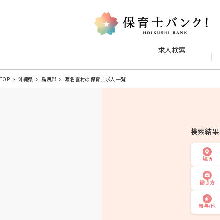
求人検索
TOP
沖縄県
島尻郡
渡名喜村の保育士求人一覧
検索結
場所
働き方
給与/他