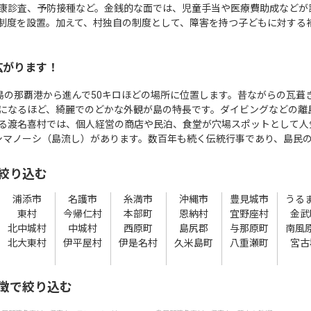
康診査、予防接種など。金銭的な面では、児童手当や医療費助成などが
制度を設置。加えて、村独自の制度として、障害を持つ子どもに対する
広がります！
本島の那覇港から進んで50キロほどの場所に位置します。昔ながらの瓦葺
になるほど、綺麗でのどかな外観が島の特長です。ダイビングなどの離
る渡名喜村では、個人経営の商店や民泊、食堂が穴場スポットとして人
シマノーシ（島流し）があります。数百年も続く伝統行事であり、島民
絞り込む
浦添市
名護市
糸満市
沖縄市
豊見城市
うる
東村
今帰仁村
本部町
恩納村
宜野座村
金武
北中城村
中城村
西原町
島尻郡
与那原町
南風
北大東村
伊平屋村
伊是名村
久米島町
八重瀬町
宮古
徴で絞り込む