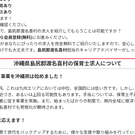
助あり
スあり
ます！
確認ください。
で、島尻郡渡名喜村の求人を紹介してもらうことは可能ですか？
ら会員登録(無料)
にお進みください。
があなたにぴったりの求人を完全無料でご紹介いたしますので、安心し
けでも大丈夫です。
島尻郡渡名喜村
担当のキャリアアドバイザーがしっ
沖縄県島尻郡渡名喜村の保育士求人について
る事業を沖縄県は始めました！
万円。これは九州エリアにおいては中位、全国的には低い方です。しかし
近づき、あるいは上回る可能性もあります。手当については、保育士不
者に促す事業を実施。まだ、始まったばかりの制度で、県内全域に根深
名喜村でも常態化が期待されます。
に応えます！
育て世代をバックアップするために、様々な支援や取り組みを行ってい