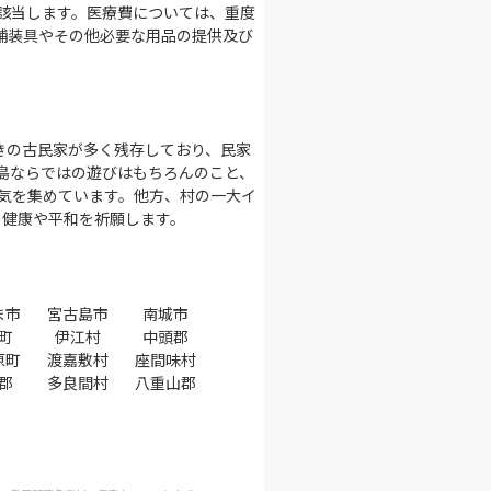
該当します。医療費については、重度
補装具やその他必要な用品の提供及び
きの古民家が多く残存しており、民家
島ならではの遊びはもちろんのこと、
気を集めています。他方、村の一大イ
の健康や平和を祈願します。
ま市
宮古島市
南城市
町
伊江村
中頭郡
原町
渡嘉敷村
座間味村
郡
多良間村
八重山郡