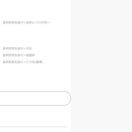
島尻郡渡名喜村 × 保育士 × 25万円〜
島尻郡渡名喜村 × 主任
島尻郡渡名喜村 × 看護師
島尻郡渡名喜村 × その他(職種)