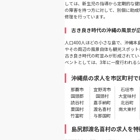
しては、新生児の指導から定期的な健
の障害を持つ方に対して、別個に助成
修理を行っています。
古き良き時代の沖縄の風景が
人口400人ほどの小さな島で、沖縄
やその周辺の風景自体も観光スポット
古き良き時代の町並みが形成されてい
ベントとしては、3年に一度行われる
沖縄県の求人を市区町村で
那覇市
宜野湾市
石垣市
国頭郡
国頭村
大宜味村
読谷村
嘉手納町
北谷町
粟国村
渡名喜村
南大東村
竹富町
与那国町
島尻郡渡名喜村の求人を特