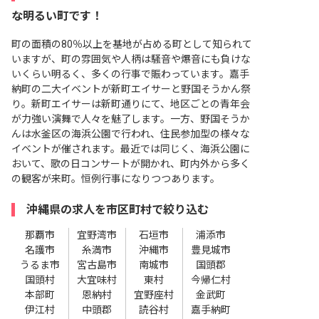
な明るい町です！
町の面積の80％以上を基地が占める町として知られて
いますが、町の雰囲気や人柄は騒音や爆音にも負けな
いくらい明るく、多くの行事で賑わっています。嘉手
納町の二大イベントが新町エイサーと野国そうかん祭
り。新町エイサーは新町通りにて、地区ごとの青年会
が力強い演舞で人々を魅了します。一方、野国そうか
んは水釜区の海浜公園で行われ、住民参加型の様々な
イベントが催されます。最近では同じく、海浜公園に
おいて、歌の日コンサートが開かれ、町内外から多く
の観客が来町。恒例行事になりつつあります。
沖縄県の求人を市区町村で絞り込む
那覇市
宜野湾市
石垣市
浦添市
名護市
糸満市
沖縄市
豊見城市
うるま市
宮古島市
南城市
国頭郡
国頭村
大宜味村
東村
今帰仁村
本部町
恩納村
宜野座村
金武町
伊江村
中頭郡
読谷村
嘉手納町