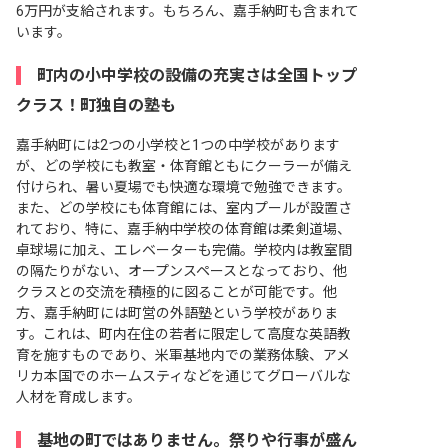
6万円が支給されます。もちろん、嘉手納町も含まれて
います。
町内の小中学校の設備の充実さは全国トップ
クラス！町独自の塾も
嘉手納町には2つの小学校と1つの中学校があります
が、どの学校にも教室・体育館ともにクーラーが備え
付けられ、暑い夏場でも快適な環境で勉強できます。
また、どの学校にも体育館には、室内プールが設置さ
れており、特に、嘉手納中学校の体育館は柔剣道場、
卓球場に加え、エレベーターも完備。学校内は教室間
の隔たりがない、オープンスペースとなっており、他
クラスとの交流を積極的に図ることが可能です。他
方、嘉手納町には町営の外語塾という学校がありま
す。これは、町内在住の若者に限定して高度な英語教
育を施すものであり、米軍基地内での業務体験、アメ
リカ本国でのホームスティなどを通じてグローバルな
人材を育成します。
基地の町ではありません。祭りや行事が盛ん