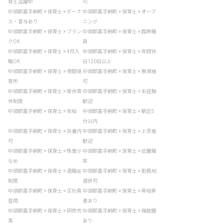
育士活躍中
可
中頭郡嘉手納町 × 保育士 × ボーナ
中頭郡嘉手納町 × 保育士 × オープ
ス・賞与あり
ニング
中頭郡嘉手納町 × 保育士 × ブラン
中頭郡嘉手納町 × 保育士 × 臨時職
クOK
員
中頭郡嘉手納町 × 保育士 × 4月入
中頭郡嘉手納町 × 保育士 × 年間休
職OK
日120日以上
中頭郡嘉手納町 × 保育士 × 夜間保
中頭郡嘉手納町 × 保育士 × 無資格
育所
可
中頭郡嘉手納町 × 保育士 × 産休育
中頭郡嘉手納町 × 保育士 × 未経験
休制度
歓迎
中頭郡嘉手納町 × 保育士 × 有給
中頭郡嘉手納町 × 保育士 × 駅近5
分以内
中頭郡嘉手納町 × 保育士 × 扶養内
中頭郡嘉手納町 × 保育士 × 上京者
可
歓迎
中頭郡嘉手納町 × 保育士 × 残業少
中頭郡嘉手納町 × 保育士 × 低離職
なめ
率
中頭郡嘉手納町 × 保育士 × 退職金
中頭郡嘉手納町 × 保育士 × 勤務地
制度
選択可
中頭郡嘉手納町 × 保育士 × 正社員
中頭郡嘉手納町 × 保育士 × 昇給昇
登用
進あり
中頭郡嘉手納町 × 保育士 × 研修充
中頭郡嘉手納町 × 保育士 × 複数園
実
あり