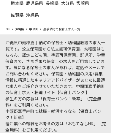
熊本県
鹿児島県
長崎県
大分県
宮崎県
佐賀県
沖縄県
TOP
沖縄県
中頭郡
嘉手納町の保育士求人一覧
沖縄県中頭郡嘉手納町の保育士・幼稚園教諭の求人一
覧です。公立保育園から私立認可保育園、幼稚園はも
ちろん、認定こども園、準認可保育園、託児所、学童
保育まで、さまざまな保育士の求人をご用意していま
す。気になる保育士の求人があれば、電話やメールで
お問い合わせください。保育園・幼稚園の採用/募集
情報に精通したキャリアアドバイザーがあなたに最適
な求人をご紹介させていただきます。中頭郡嘉手納町
の保育士求人・転職サイト【保育士バンク!】
学生の方の応募は「保育士バンク！新卒」（完全無
料）をご利用ください。
中頭郡嘉手納町で就職・就活するなら【保育士バン
ク！新卒】
宿泊業への転職をお考えの方は「おもてなしHR」（完
全無料）をご利用ください。