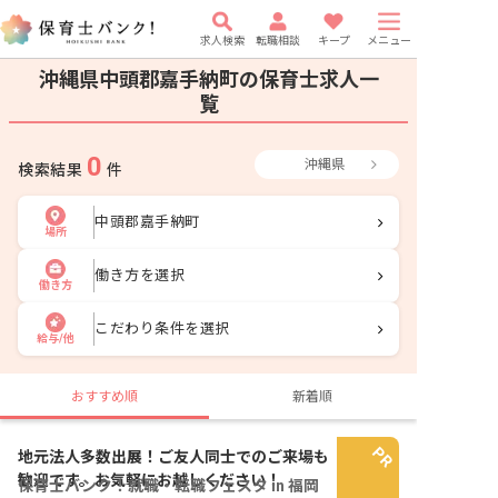
求人検索
転職相談
キープ
メニュー
沖縄県中頭郡嘉手納町の保育士求人一
覧
0
沖縄県
検索結果
件
中頭郡嘉手納町
場所
働き方を選択
働き方
こだわり条件を選択
給与/他
おすすめ順
新着順
地元法人多数出展！ご友人同士でのご来場も
歓迎です。お気軽にお越しください！
保育士バンク！就職・転職フェスタ in 福岡