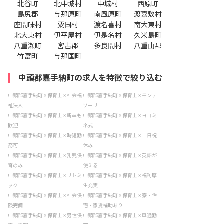
北谷町
北中城村
中城村
西原町
島尻郡
与那原町
南風原町
渡嘉敷村
座間味村
粟国村
渡名喜村
南大東村
北大東村
伊平屋村
伊是名村
久米島町
八重瀬町
宮古郡
多良間村
八重山郡
竹富町
与那国町
中頭郡嘉手納町の求人を特徴で絞り込む
中頭郡嘉手納町 × 保育士 × 社会福
中頭郡嘉手納町 × 保育士 × モンテ
祉法人
ソーリ
中頭郡嘉手納町 × 保育士 × 新卒も
中頭郡嘉手納町 × 保育士 × ヨコミ
歓迎
ネ式
中頭郡嘉手納町 × 保育士 × 時短勤
中頭郡嘉手納町 × 保育士 × 土日祝
務可
休み
中頭郡嘉手納町 × 保育士 × 乳児保
中頭郡嘉手納町 × 保育士 × 英語が
育のみ
使える
中頭郡嘉手納町 × 保育士 × リトミ
中頭郡嘉手納町 × 保育士 × 福利厚
ック
生充実
中頭郡嘉手納町 × 保育士 × 社会保
中頭郡嘉手納町 × 保育士 × 寮・住
険完備
宅・家賃補助あり
中頭郡嘉手納町 × 保育士 × 男性保
中頭郡嘉手納町 × 保育士 × 車通勤