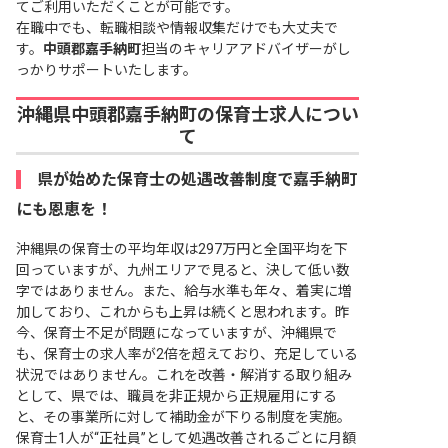
てご利用いただくことが可能です。
在職中でも、転職相談や情報収集だけでも大丈夫で
す。
中頭郡嘉手納町
担当のキャリアアドバイザーがし
っかりサポートいたします。
沖縄県中頭郡嘉手納町の保育士求人につい
て
県が始めた保育士の処遇改善制度で嘉手納町
にも恩恵を！
沖縄県の保育士の平均年収は297万円と全国平均を下
回っていますが、九州エリアで見ると、決して低い数
字ではありません。また、給与水準も年々、着実に増
加しており、これからも上昇は続くと思われます。昨
今、保育士不足が問題になっていますが、沖縄県で
も、保育士の求人率が2倍を超えており、充足している
状況ではありません。これを改善・解消する取り組み
として、県では、職員を非正規から正規雇用にする
と、その事業所に対して補助金が下りる制度を実施。
保育士1人が“正社員”として処遇改善されるごとに月額