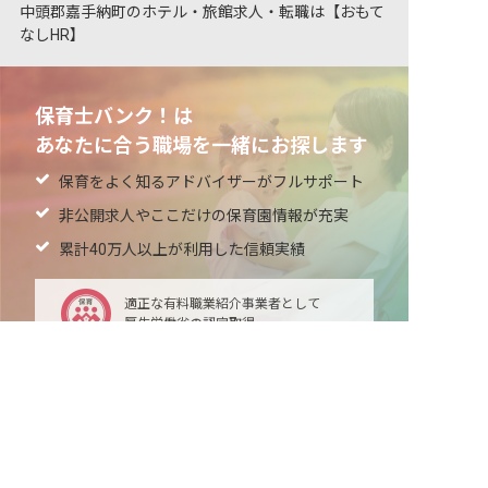
中頭郡嘉手納町のホテル・旅館求人・転職は【おもて
なしHR】
保育士バンク！は
あなたに合う職場を一緒にお探します
保育をよく知るアドバイザーがフルサポート
非公開求人やここだけの保育園情報が充実
累計40万人以上が利用した信頼実績
適正な有料職業紹介事業者として
厚生労働省の認定取得
非公開の求人多数！ 紹介登録はこちら
中頭郡嘉手納町の求人を紹介してもらう
最新情報をゲット
LINE友だち追加
毎日工作アイデア配信！