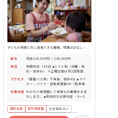
子どもの笑顔と共に成長できる職場。残業ほぼなし・復帰率100％
給与
月給230,000円 ~ 240,000円
休日
年間休日: 105日 ■シフト制（日曜・祝
日・他休み） ※土曜出勤は月2回程度 ■
祝日 ■GW休暇 ■年末年始休暇 6日間
アクセス
「都屋バス停」下車後、徒歩4分 ■ マイ
（12/29-1/3） ■有給休暇（取得率90％
カー・バイク・自転車通勤OK（駐車場
／1時間単位での取得可／5日以上の連休
完備）
相談OK） ■慶弔休暇 ■産前産後・育児休
仕事内容
わかたけ保育園にて保育士の業務をお任
暇（取得率100％・復帰率100％） ■介
せします。 ■具体的な仕事内容 ・0〜5歳
護・看護休暇 ■結婚休暇（本人の入籍・
児のクラス担任業務 ・週案の作成（ICT
結納・結婚式・披露宴・新婚旅行） ■出
サービス活用） ・連絡帳・日誌記入
契約社員
認可保育園
社会福祉法人
産休暇（妻の出産） ■忌引休暇（近親
（ICTサービス活用） ・保護者対応
者・親族） ■私傷病休暇 ■コロナ等感染
ボーナス・賞与あり
社会保険完備
有給