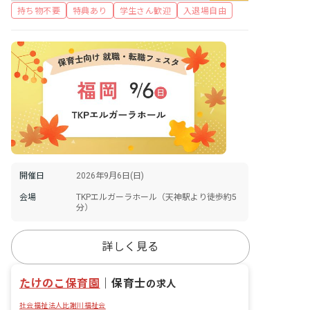
持ち物不要
特典あり
学生さん歓迎
入退場自由
開催日
2026年9月6日(日)
会場
TKPエルガーラホール（天神駅より徒歩約5
分）
詳しく見る
たけのこ保育園
｜
保育士
の求人
社会福祉法人比謝川福祉会