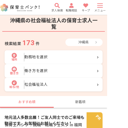
求人検索
転職相談
キープ
メニュー
沖縄県の社会福祉法人の保育士求人一
覧
173
沖縄県
検索結果
件
勤務地を選択
場所
働き方を選択
働き方
社会福祉法人
給与/他
おすすめ順
新着順
地元法人多数出展！ご友人同士でのご来場も
歓迎です。お気軽にお越しください！
保育士バンク！就職・転職フェスタ in 福岡