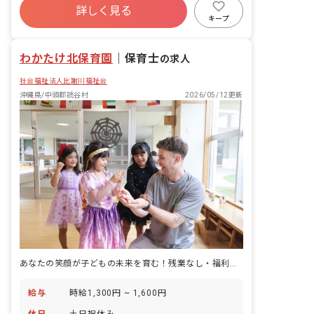
予防休暇 ■慰霊の日休暇 ■在宅勤務時の
詳しく見る
福利厚生充実
退職金制度
残業少なめ
養育・介護可能措置 ※お子様の体調不良
キープ
や行事による遅刻・早退・欠勤の相談も
昇給昇進あり
可
わかたけ北保育園
｜
保育士
の求人
社会福祉法人比謝川福祉会
沖縄県/中頭郡読谷村
2026/05/12更新
あなたの笑顔が子どもの未来を育む！残業なし・福利厚生充実の保育園
給与
時給1,300円 ~ 1,600円