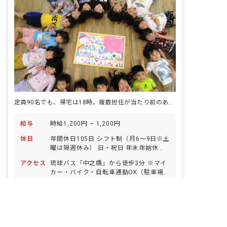
定員90名でも、帰宅は18時。複数担任が当たり前のあたたかさ。
給与
時給1,200円 ~ 1,200円
休日
年間休日105日 シフト制（月6～9日※土
曜は隔週休み） 日・祝日 年末年始休暇
（12/29～1/3） 有給休暇（法定通りに
アクセス
琉球バス「中之橋」から徒歩3分 ※マイ
付与／取得率100％／半日単位から取得
カー・バイク・自転車通勤OK（駐車場
可能／5日以上の連休取得は応相談） 慶
完備） ・園の周りにはコンビニやショッ
非公開の求人多数！ 紹介登録はこちら
弔休暇 産前産後・育児休暇（取得率・復
仕事内容
■具体的な仕事内容 ・0～5歳児（90名定
ピングモールなど、便利なお店が多く立
帰率ともに100％） 介護・看護休暇 慰
員）を対象とした保育業務全般 ・乳幼児
沖縄県の求人を紹介してもらう
ち並んでいます。夜も人通りが多く、帰
霊の日
の健康チェック ・製作活動 ・リズム・
り道も安心です。 ・お散歩に行ける距離
ダンス、運動遊び、散歩などの保育活動
に大きな公園もあり、保育環境にも恵ま
パート・アルバイト
認可保育園
・食事、排せつ、着脱等の生活習慣の自