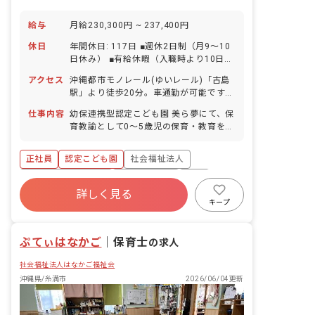
給与
月給230,300円 ~ 237,400円
休日
年間休日: 117日 ■週休2日制（月9～10
日休み） ■有給休暇（入職時より10日間
付与。1時間単位での取得や有給休暇と
アクセス
沖縄都市モノレール(ゆいレール)「古島
合わせて5日以上の連休も可能。法人実
駅」より徒歩20分。車通勤が可能です
績／取得率77.9％） ■特別有給休暇／リ
(交通費は2km以上から支給、月上限
フレッシュ休暇（3～5日） ■看護・介護
仕事内容
幼保連携型認定こども園 美ら夢にて、保
45,000円)。
休暇 ■産前・産後・育児・介護休業（法
育教諭として0〜5歳児の保育・教育をお
人実績／取得率91.3％）
任せします。 【主な仕事内容】 ・各ク
ラスの保育・教育(遊びや活動の計画・
正社員
認定こども園
社会福祉法人
準備、行事の運営) ・給食、午睡、排泄
など生活面のサポート ・保育日誌や連絡
ボーナス・賞与あり
社会保険完備
有給
帳などの記録、保護者対応 ・園内外の環
詳しく見る
福利厚生充実
退職金制度
残業少なめ
境整備、安全管理 【担当クラス・体制】
キープ
複数担任制でクラスを運営します。定員
産休育休制度
153名(0歳児15・1歳児24・2歳児24・3
ぷてぃはなかご
歳児30・4歳児30・5歳児30名)。 【大
｜
保育士
の求人
切にしていること】 子どもの主体性を尊
社会福祉法人はなかご福祉会
重し、一人ひとりに寄り添う保育を目指
しています。
沖縄県/糸満市
2026/06/04更新