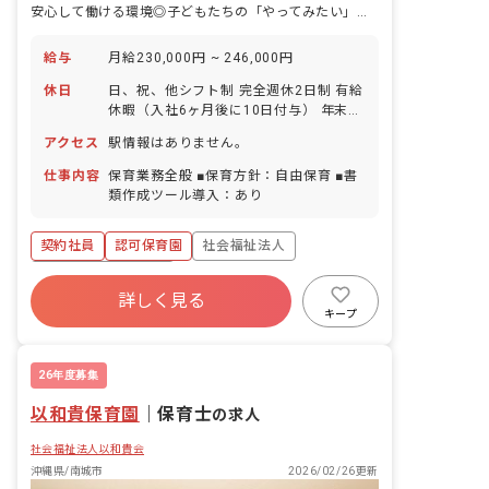
安心して働ける環境◎子どもたちの「やってみたい」を叶えませんか
給与
月給230,000円 ~ 246,000円
休日
日、祝、他シフト制 完全週休2日制 有給
休暇（入社6ヶ月後に10日付与） 年末年
始休暇 慰霊の日 育児休業 ※年間休日
アクセス
駅情報はありません。
106日
仕事内容
保育業務全般 ■保育方針：自由保育 ■書
類作成ツール導入：あり
契約社員
認可保育園
社会福祉法人
ボーナス・賞与あり
詳しく見る
寮・住宅・家賃補助あり
社会保険完備
キープ
有給
退職金制度
昇給昇進あり
産休育休制度
26年度募集
以和貴保育園
｜
保育士
の求人
社会福祉法人以和貴会
沖縄県/南城市
2026/02/26更新