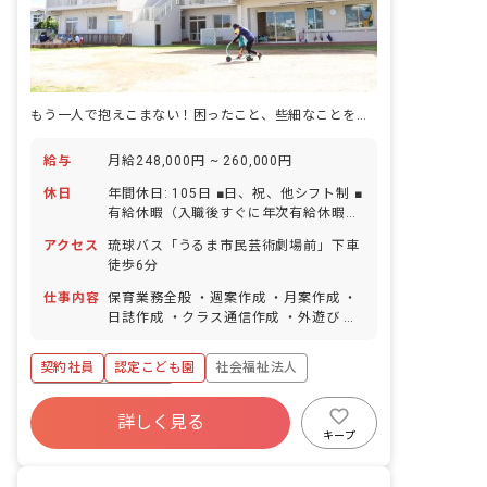
もう一人で抱えこまない！困ったこと、些細なことを気軽に相談できる環境♪
給与
月給248,000円 ~ 260,000円
休日
年間休日: 105日 ■日、祝、他シフト制 ■
有給休暇（入職後すぐに年次有給休暇10
日支給 ※4月入職の場合(採用月により、
アクセス
琉球バス「うるま市民芸術劇場前」下車
付与日数は異なります)） ■年末年始休暇
徒歩6分
仕事内容
保育業務全般 ・週案作成 ・月案作成 ・
日誌作成 ・クラス通信作成 ・外遊び ・
園外へのお散歩 ■保育方針：自由保育;
異年齢（縦割り)保育 ■園児年齢層：0～
契約社員
認定こども園
社会福祉法人
5歳児 ■書類作成ツール導入：あり ■保
護者との連絡アプリ導入：あり ■園庭有
ボーナス・賞与あり
無：あり
詳しく見る
寮・住宅・家賃補助あり
社会保険完備
キープ
有給
退職金制度
昇給昇進あり
車通勤可