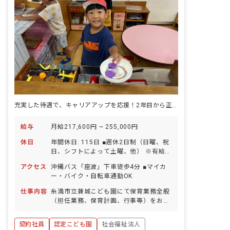
充実した待遇で、キャリアアップを応援！2年目から正規社員へのチャンスあり
給与
月給217,600円 ~ 255,000円
休日
年間休日: 115日 ■週休2日制（日曜、祝
日、シフトによって土曜、他） ※有給休
暇とは別に、年12日の平日週休を追加付
アクセス
沖縄バス「座波」下車徒歩4分 ■マイカ
与しています。 ■年末年始休暇（暦通
ー・バイク・自転車通勤OK
り） ■有給休暇（入職後に3日分を先に
付与、他法定通り付与／1時間単位での
仕事内容
糸満市立兼城こども園にて保育業務全般
取得可） ■産前産後・育児休暇（取得率
（担任業務、保育計画、行事等）をお任
100％・復帰率100％）
せします。 ※新しく入職された1年目の
職員には、1年間専任のチューターがつ
契約社員
認定こども園
社会福祉法人
き、日々の業務を丁寧にサポートしま