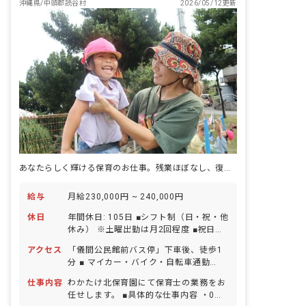
沖縄県/中頭郡読谷村
2026/05/12更新
あなたらしく輝ける保育のお仕事。残業ほぼなし、復帰率100%の安心環境。
給与
月給230,000円 ~ 240,000円
休日
年間休日: 105日 ■シフト制（日・祝・他
休み） ※土曜出勤は月2回程度 ■祝日
■GW休暇 ■年末年始休暇 6日間
アクセス
「儀間公民館前バス停」下車後、徒歩1
（12/29-1/3） ■有給休暇（取得率
分 ■ マイカー・バイク・自転車通勤
100％／1時間単位での取得可／5日以上
OK（駐車場完備）
の連休相談OK） ■慶弔休暇 ■産前産後・
仕事内容
わかたけ北保育園にて保育士の業務をお
育児休暇（取得率100％・復帰率
任せします。 ■具体的な仕事内容 ・0〜5
100％） ■介護・看護休暇 ■結婚休暇