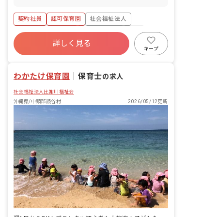
護・看護休暇 ■結婚休暇（本人の入籍・
児のクラス担任業務 ・月週案の作成
結納・結婚式・披露宴・新婚旅行） ■出
（ICTサービス活用） ・連絡帳・日誌記
契約社員
認可保育園
社会福祉法人
産休暇（妻の出産） ■忌引休暇（近親
入（ICTサービス活用） ・保護者対応
者・親族） ■私傷病休暇 ■コロナ等感染
ボーナス・賞与あり
社会保険完備
有給
予防休暇 ■慰霊の日休暇 ■生理休暇 ■在
詳しく見る
福利厚生充実
退職金制度
残業少なめ
宅勤務時の養育・介護可能措置 ※お子様
キープ
の体調不良や行事による遅刻・早退・欠
昇給昇進あり
勤の相談も可
わかたけ保育園
｜
保育士
の求人
社会福祉法人比謝川福祉会
沖縄県/中頭郡読谷村
2026/05/12更新