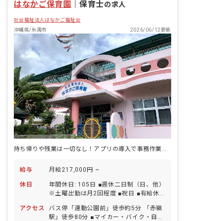
はなかご保育園
｜
保育士
の求人
社会福祉法人はなかご福祉会
沖縄県/糸満市
2026/06/12更新
持ち帰りや残業は一切なし！アプリの導入で事務作業もスムーズです。
給与
月給217,000円 ~
休日
年間休日: 105日 ■週休二日制（日、他）
※土曜出勤は月2回程度 ■祝日 ■有給休
暇（取得率80％／1時間単位での取得可
アクセス
バス停「運動公園前」徒歩約5分 「赤嶺
／有給使用で5日以上の連休取得可） ■
駅」徒歩80分 ■マイカー・バイク・自転
産前産後・育児休暇（取得率100％・復