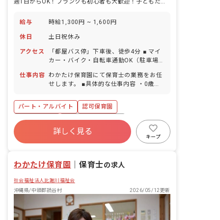
週1日からOK！ブランクも初心者も大歓迎！子どもたちの成長をサポート
給与
時給1,300円 ~ 1,600円
休日
土日祝休み
アクセス
「都屋バス停」下車後、徒歩4分 ■ マイ
カー・バイク・自転車通勤OK（駐車場
完備）
仕事内容
わかたけ保育園にて保育士の業務をお任
せします。 ■具体的な仕事内容 ・0歳～2
歳児の担任業務補佐 （園庭あそび・園外
保育見守り・食事・お昼寝見守り・お掃
パート・アルバイト
認可保育園
除など） ※基本的に同じクラスに配属さ
れます
社会福祉法人
ボーナス・賞与あり
詳しく見る
社会保険完備
土日祝休み
有給
キープ
福利厚生充実
退職金制度
残業少なめ
わかたけ保育園
｜
保育士
の求人
社会福祉法人比謝川福祉会
沖縄県/中頭郡読谷村
2026/05/12更新