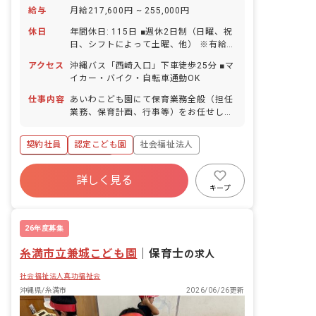
給与
月給217,600円 ~ 255,000円
休日
年間休日: 115日 ■週休2日制（日曜、祝
日、シフトによって土曜、他） ※有給休
暇とは別に、年12日の平日週休を追加付
アクセス
沖縄バス「西崎入口」下車徒歩25分 ■マ
与しています。 ■年末年始休暇（暦通
イカー・バイク・自転車通勤OK
り） ■有給休暇（入職後に3日分を先に
付与、他法定通り付与／1時間単位での
仕事内容
あいわこども園にて保育業務全般（担任
取得可） ■産前産後・育児休暇（取得率
業務、保育計画、行事等）をお任せしま
100％・復帰率100％）
す。 ※新しく入職された1年目の職員に
は、1年間専任のチューターがつき、
契約社員
認定こども園
社会福祉法人
日々の業務を丁寧にサポートします。
さらに、1年目研修を年間を通して複数
ボーナス・賞与あり
回実施。基礎を学んだ上で実際の業務に
詳しく見る
寮・住宅・家賃補助あり
社会保険完備
取り組めるため、安心して成長できる環
キープ
境です。
有給
退職金制度
残業少なめ
昇給昇進あり
26年度募集
糸満市立兼城こども園
｜
保育士
の求人
社会福祉法人真功福祉会
沖縄県/糸満市
2026/06/26更新