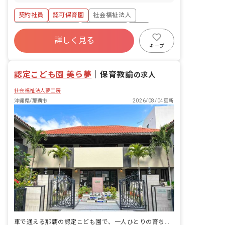
歳児のクラス担任業務 ・週案の作成
（本人の入籍・結納・結婚式・披露宴・
（ICTサービス活用） ・連絡帳・日誌記
契約社員
認可保育園
社会福祉法人
新婚旅行） ■出産休暇（妻の出産） ■忌
入（ICTサービス活用） ・保護者対応
引休暇（近親者・親族） ■私傷病休暇 ■
ボーナス・賞与あり
社会保険完備
有給
コロナ等感染予防休暇 ■慰霊の日休暇 ■
詳しく見る
福利厚生充実
退職金制度
残業少なめ
生理休暇 ■在宅勤務時の養育・介護可能
キープ
措置 ※お子様の体調不良や行事による遅
昇給昇進あり
刻・早退・欠勤の相談も可
認定こども園 美ら夢
｜
保育教諭
の求人
社会福祉法人夢工房
沖縄県/那覇市
2026/08/04更新
車で通える那覇の認定こども園で、一人ひとりの育ちに、長く寄り添っていく。