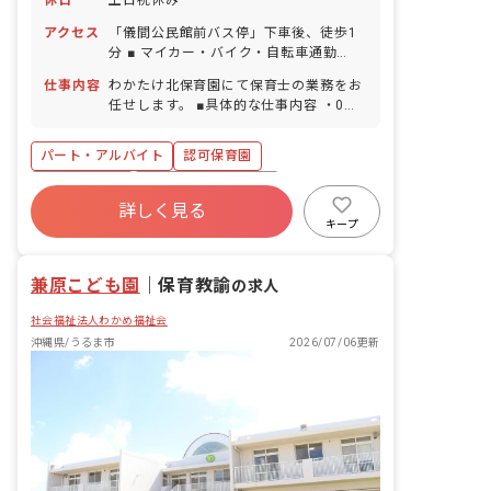
休日
土日祝休み
アクセス
「儀間公民館前バス停」下車後、徒歩1
分 ■ マイカー・バイク・自転車通勤
OK（駐車場完備）
仕事内容
わかたけ北保育園にて保育士の業務をお
任せします。 ■具体的な仕事内容 ・0歳
～2歳児の担任業務補佐 （園庭あそび・
園外保育見守り・食事・お昼寝見守り・
パート・アルバイト
認可保育園
お掃除など） ※基本的に同じクラスに配
属されます
社会福祉法人
ボーナス・賞与あり
詳しく見る
社会保険完備
土日祝休み
有給
キープ
福利厚生充実
退職金制度
残業少なめ
兼原こども園
｜
保育教諭
の求人
社会福祉法人わかめ福祉会
沖縄県/うるま市
2026/07/06更新