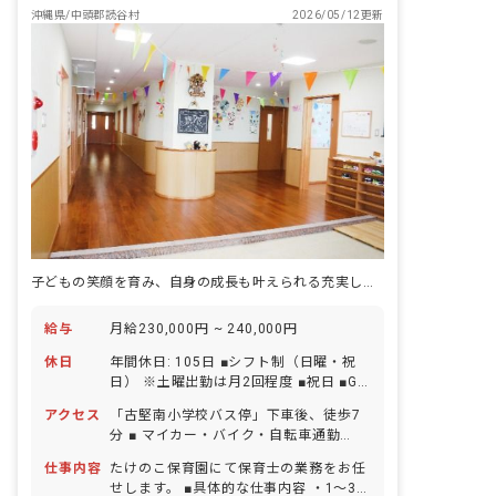
沖縄県/中頭郡読谷村
2026/05/12更新
子どもの笑顔を育み、自身の成長も叶えられる充実した環境が魅力
給与
月給230,000円 ~ 240,000円
休日
年間休日: 105日 ■シフト制（日曜・祝
日） ※土曜出勤は月2回程度 ■祝日 ■GW
休暇 ■年末年始休暇 6日間（12/29-
アクセス
「古堅南小学校バス停」下車後、徒歩7
1/3） ■有給休暇（取得率65％／1時間
分 ■ マイカー・バイク・自転車通勤
単位での取得可／5日以上の連休相談
OK（駐車場完備）
OK） ■慶弔休暇 ■産前産後・育児休暇
仕事内容
たけのこ保育園にて保育士の業務をお任
（取得率100％・復帰率100％） ■介
せします。 ■具体的な仕事内容 ・1〜3歳