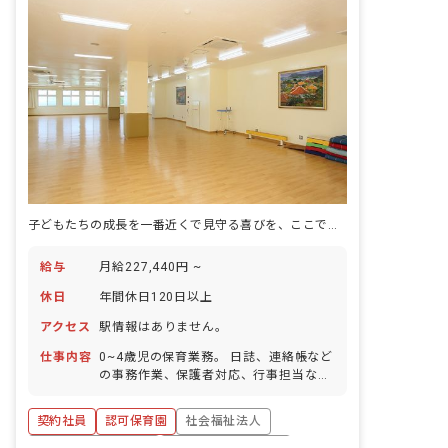
子どもたちの成長を一番近くで見守る喜びを、ここで一緒に見つけませんか？
給与
月給227,440円 ~
休日
年間休日120日以上
アクセス
駅情報はありません。
仕事内容
0~4歳児の保育業務。 日誌、連絡帳など
の事務作業、保護者対応、行事担当など
の保育業務 ■園児年齢層：1～5歳児 ■書
類作成ツール導入：あり ■保護者との連
契約社員
認可保育園
社会福祉法人
絡アプリ導入：あり ■園庭有無：あり
ボーナス・賞与あり
年間休日120日以上