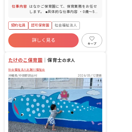
車通勤可（駐車場完備）
帰率100％） ■介護・看護休暇 ■慶弔休
仕事内容
はなかご保育園にて、保育業務をお任せ
暇
します。 ■具体的な仕事内容 ・0歳～5歳
児の担任業務 ・連絡帳記入（アプリ使
用） ・週案、日誌（ドキュメンテーショ
契約社員
認可保育園
社会福祉法人
ン）の作成（アプリ使用） ・保護者対応
（アプリ使用）
ボーナス・賞与あり
詳しく見る
寮・住宅・家賃補助あり
社会保険完備
キープ
有給
福利厚生充実
退職金制度
残業少なめ
たけのこ保育園
｜
保育士
の求人
社会福祉法人比謝川福祉会
沖縄県/中頭郡読谷村
2026/05/12更新