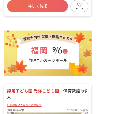
ボーナス・賞与あり
詳しく見る
寮・住宅・家賃補助あり
社会保険完備
キープ
有給
福利厚生充実
退職金制度
残業少なめ
認定子ども園 光洋こども園
｜
保育教諭
の求
人
社会福祉法人はなかご福祉会
沖縄県/糸満市
2026/06/04更新