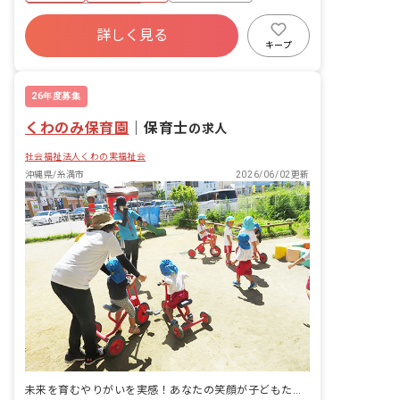
す。 さらに、1年目研修を年間を通し
ボーナス・賞与あり
て複数回実施。基礎を学んだ上で実際の
詳しく見る
寮・住宅・家賃補助あり
社会保険完備
業務に取り組めるため、安心して成長で
キープ
きる環境です。
有給
退職金制度
残業少なめ
昇給昇進あり
26年度募集
くわのみ保育園
｜
保育士
の求人
社会福祉法人くわの実福祉会
沖縄県/糸満市
2026/06/02更新
未来を育むやりがいを実感！あなたの笑顔が子どもたちの明日を創ります。