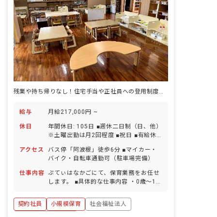
残業や持ち帰りなし！住宅手当や正社員への登用制度もあります。
給与
月給217,000円 ~
休日
年間休日: 105日 ■週休二日制（日、他）
※土曜出勤は月2回程度 ■祝日 ■有給休
暇（取得率80％／1時間単位での取得可
アクセス
バス停「阿波根」徒歩6分 ■マイカー・
／有給使用で5日以上の連休取得可） ■
バイク・自転車通勤可（駐車場完備）
産前産後・育児休暇（取得率100％・復
帰率100％） ■介護・看護休暇 ■慶弔休
仕事内容
ぷてぃはなかごにて、保育業務をお任せ
暇
します。 ■具体的な仕事内容 ・0歳～1歳
児の担任業務 ・連絡帳記入（アプリ使
用） ・週案・日誌（ドキュメンテーショ
契約社員
小規模保育
社会福祉法人
ン）の作成（アプリ使用） ・保護者対応
（アプリ使用）