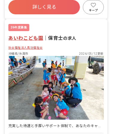
詳しく見る
社会保険完備
有給
残業少なめ
キープ
昇給昇進あり
交通費支給
26年度募集
あいわこども園
｜
保育士
の求人
社会福祉法人真功福祉会
沖縄県/糸満市
2026/05/12更新
充実した待遇と手厚いサポート体制で、あなたのキャリア形成を応援します♪