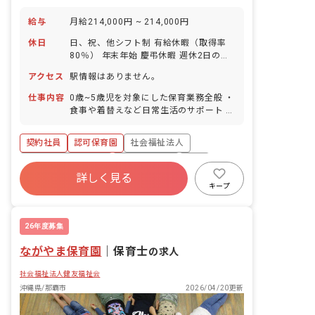
給与
月給214,000円 ~ 214,000円
休日
日、祝、他シフト制 有給休暇（取得率
80％） 年末年始 慶弔休暇 週休2日のシ
フト制（月8日～9日） GW 慰霊の日 産
アクセス
駅情報はありません。
休・育休(取得率100%/復帰率75%) 介
護・看護休暇
仕事内容
0歳~5歳児を対象にした保育業務全般 ・
食事や着替えなど日常生活のサポート ・
遊びや活動の見守り ・日誌や連絡帳の記
入 ・保育計画の作成（月案・週案・個人
契約社員
認可保育園
社会福祉法人
案） ・行事の企画、準備 ・園内の清掃
や環境整備 など ■園児年齢層：0～5歳
ボーナス・賞与あり
社会保険完備
有給
児
詳しく見る
福利厚生充実
退職金制度
残業少なめ
キープ
昇給昇進あり
26年度募集
ながやま保育園
｜
保育士
の求人
社会福祉法人健友福祉会
沖縄県/那覇市
2026/04/20更新