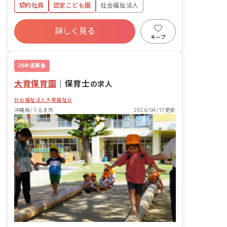
（アプリ使用） ・週案・日誌（ドキュメ
契約社員
認定こども園
社会福祉法人
ンテーション）の作成（アプリ使用） ・
保護者対応（アプリ使用）
ボーナス・賞与あり
詳しく見る
寮・住宅・家賃補助あり
社会保険完備
キープ
有給
福利厚生充実
退職金制度
昇給昇進あり
26年度募集
大育保育園
｜
保育士
の求人
社会福祉法人大育福祉会
沖縄県/うるま市
2026/04/17更新