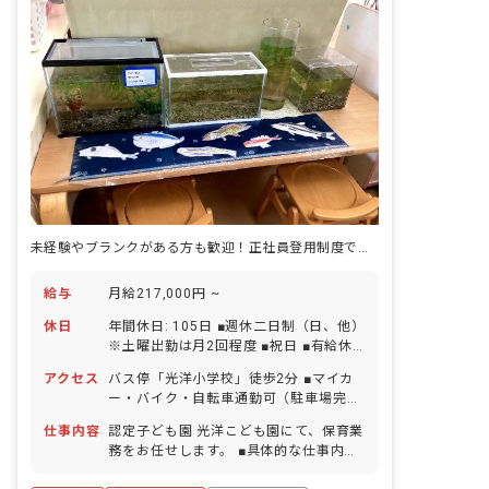
未経験やブランクがある方も歓迎！正社員登用制度でキャリアアップも！
給与
月給217,000円 ~
休日
年間休日: 105日 ■週休二日制（日、他）
※土曜出勤は月2回程度 ■祝日 ■有給休
暇（取得率80％／1時間単位での取得可
アクセス
バス停「光洋小学校」徒歩2分 ■マイカ
／有給使用で5日以上の連休取得可） ■
ー・バイク・自転車通勤可（駐車場完
産前産後・育児休暇（取得率100％・復
備）
帰率100％） ■介護・看護休暇 ■慶弔休
仕事内容
認定子ども園 光洋こども園にて、保育業
暇
務をお任せします。 ■具体的な仕事内容
・3歳～5歳児の担任業務 ・連絡帳記入