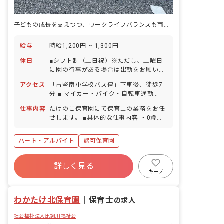
子どもの成長を支えつつ、ワークライフバランスも両立しやすい環境です
給与
時給1,200円 ~ 1,300円
休日
■シフト制（土日祝）※ただし、土曜日
に園の行事がある場合は出勤をお願いし
ます。 ■GW休暇 ■年末年始休暇 6日間
アクセス
「古堅南小学校バス停」下車後、徒歩7
（12/29-1/3） ■有給休暇（取得率65％
分 ■ マイカー・バイク・自転車通勤
／1時間単位での取得可／5日以上の連休
OK（有料駐車場あり）
相談OK） ■慶弔休暇 ■産前産後・育児休
仕事内容
たけのこ保育園にて保育士の業務をお任
暇 ■介護・看護休暇 ■結婚休暇（本人の
せします。 ■具体的な仕事内容 ・0歳～5
入籍・結納・結婚式・披露宴・新婚旅
歳児の担任業務補佐 （園庭あそび・園外
行） ■出産休暇（妻の出産） ■忌引休暇
保育見守り・食事・お昼寝見守りなど）
パート・アルバイト
認可保育園
（近親者・親族） ■私傷病休暇 ■コロナ
等感染予防休暇 ■慰霊の日休暇 ■生理休
社会福祉法人
ボーナス・賞与あり
暇 ■在宅勤務時の養育・介護可能措置 ※
詳しく見る
社会保険完備
有給
福利厚生充実
お子様の体調不良や行事による遅刻・早
キープ
退・欠勤の相談も可
退職金制度
残業少なめ
昇給昇進あり
わかたけ北保育園
｜
保育士
の求人
社会福祉法人比謝川福祉会