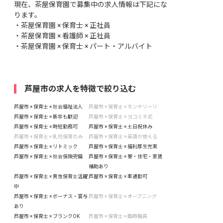
現在、茶屋保育園で募集中の求人情報は下記にな
ります。
・
茶屋保育園 × 保育士 × 正社員
・
茶屋保育園 × 看護師 × 正社員
・
茶屋保育園 × 保育士 × パート・アルバイト
芦屋市の求人を特徴で絞り込む
芦屋市 × 保育士 × 社会福祉法人
芦屋市 × 保育士 × モンテソーリ
芦屋市 × 保育士 × 新卒も歓迎
芦屋市 × 保育士 × ヨコミネ式
芦屋市 × 保育士 × 時短勤務可
芦屋市 × 保育士 × 土日祝休み
芦屋市 × 保育士 × 乳児保育のみ
芦屋市 × 保育士 × 英語が使える
芦屋市 × 保育士 × リトミック
芦屋市 × 保育士 × 福利厚生充実
芦屋市 × 保育士 × 社会保険完備
芦屋市 × 保育士 × 寮・住宅・家賃
補助あり
芦屋市 × 保育士 × 男性保育士活躍
芦屋市 × 保育士 × 車通勤可
中
芦屋市 × 保育士 × ボーナス・賞与
芦屋市 × 保育士 × オープニング
あり
芦屋市 × 保育士 × ブランクOK
芦屋市 × 保育士 × 臨時職員