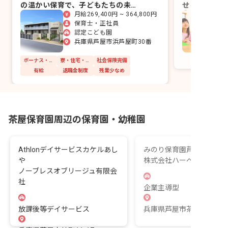
の温かい保育で、子どもたちの未来
せる場所を子
月給269,400円 ~ 364,800円
を育みましょう。
です。
保育士・正社員
認定こども園
兵庫県芦屋市浜芦屋町30番
ボーナス・賞与あり
寮・住宅・家賃補助あり
社会保険完備
有給
退職金制度
残業少なめ
茶屋保育園周辺の保育園・幼稚園
Athlonデイサービスカケルあし
みのり保育園芦屋
や
株式会社ハーベスト
ノーブレスオブリージュ有限会
社
企業主導型
放課後等デイサービス
兵庫県芦屋市茶屋之町5-20