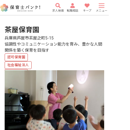
求人検索
転職相談
キープ
メニュー
茶屋保育園
兵庫県芦屋市茶屋之町5-15
協調性やコミュニケーション能力を育み、豊かな人間
関係を築く保育を目指す
認可保育園
社会福祉法人
複数園あり
福利厚生充実
有給
駅近5分以内
研修充実