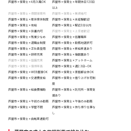
芦屋市 × 保育士 × 4月入職OK
芦屋市 × 保育士 × 年間休日120日
以上
芦屋市 × 保育士 × 夜間保育所
芦屋市 × 保育士 × 無資格可
芦屋市 × 保育士 × 産休育休制度
芦屋市 × 保育士 × 未経験歓迎
芦屋市 × 保育士 × 有給
芦屋市 × 保育士 × 駅近5分以内
芦屋市 × 保育士 × 扶養内可
芦屋市 × 保育士 × 上京者歓迎
芦屋市 × 保育士 × 残業少なめ
芦屋市 × 保育士 × 低離職率
芦屋市 × 保育士 × 退職金制度
芦屋市 × 保育士 × 勤務地選択可
芦屋市 × 保育士 × 正社員登用
芦屋市 × 保育士 × 昇給昇進あり
芦屋市 × 保育士 × 研修充実
芦屋市 × 保育士 × 複数園あり
芦屋市 × 保育士 × 設備充実
芦屋市 × 保育士 × アットホーム
芦屋市 × 保育士 × 復帰率高
芦屋市 × 保育士 × 週2.3日~OK
芦屋市 × 保育士 × WEB面接OK
芦屋市 × 保育士 × 家庭都合休OK
芦屋市 × 保育士 × 交通費支給
芦屋市 × 保育士 × 借り上げ社宅制
度
芦屋市 × 保育士 × 給食費補助
芦屋市 × 保育士 × 託児所・保育支
援あり
芦屋市 × 保育士 × 午前のみ勤務
芦屋市 × 保育士 × 午後のみ勤務
芦屋市 × 保育士 × 学歴不問
芦屋市 × 保育士 × 持ち帰り仕事な
し
芦屋市 × 保育士 × 自転車通勤可