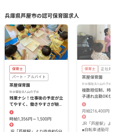
兵庫県芦屋市楠町11-17
兵庫県芦屋市の認可保育園求人
保育士
保育士
正社員
パート・アルバイト
茶屋保育園
社会福祉法人山の子会
茶屋保育園
複数担任制、時短勤務制度
社会福祉法人山の子会
子連れ出勤OKなど働きや
残業ナシ！仕事後の予定が立
さを追求した環境！
てやすく、働きやすさが魅力
の園です。
月給216,400円 ~ 282,250
時給1,356円 ~ 1,500円
JR「芦屋駅」より徒歩約5
■自転車通勤可（無料駐輪
JR「芦屋駅」より徒歩約5分