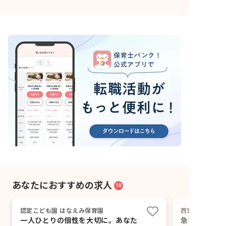
あなたにおすすめの求人
10
認定こども園 はなえみ保育園
西宮回生病院病
一人ひとりの個性を大切に。あなた
急な熱やケガ