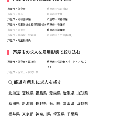
芦屋市 × 保育士
芦屋市 × 保育補助
芦屋市 × 園長
芦屋市 × 主任
芦屋市 × 幼稚園教諭
芦屋市 × 保育教諭
芦屋市 × 児童発達支援管理責任者
芦屋市 × 看護師
芦屋市 × 栄養士
芦屋市 × 調理師
芦屋市 × 事務職・総合職
芦屋市 × その他(職種)
芦屋市 × 児童指導員
芦屋市の求人を雇用形態で絞り込む
芦屋市 × 保育士 × 正社員
芦屋市 × 保育士 × パート・アルバ
イト
芦屋市 × 保育士 × 契約社員
都道府県別に求人を探す
北海道
宮城県
福島県
青森県
岩手県
山形県
秋田県
新潟県
長野県
石川県
富山県
山梨県
福井県
東京都
神奈川県
埼玉県
千葉県