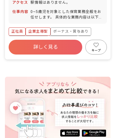
アクセス
駅情報はありません。
仕事内容
0~5歳児を対象とした保育業務全般をお
任せします。 具体的な業務内容は以下の
通りです。 ・子どもたちの生活、遊び、
食事のサポート ・行事の準備 ・保護者
正社員
企業主導型
ボーナス・賞与あり
対応 ・書類作成 ■園児年齢層：0～5歳
児
年間休日120日以上
社会保険完備
有給
詳しく見る
福利厚生充実
退職金制度
残業少なめ
キープ
昇給昇進あり