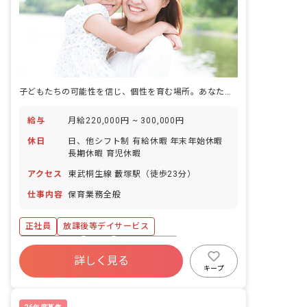
子どもたちの可能性を信じ、個性を育む場所。あなたの温かい心で、未来を一緒に彩りませんか？
給与
月給220,000円 ~ 300,000円
休日
日、他シフト制 有給休暇 年末年始休暇
長期休暇 育児休暇
アクセス
東武桐生線 藪塚駅（徒歩23分）
仕事内容
保育業務全般
正社員
放課後等デイサービス
社会保険完備
有給
福利厚生充実
詳しく見る
昇給昇進あり
産休育休制度
研修充実
キープ
交通費支給