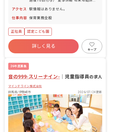
過後10日付与） 夏季休暇 年末年始休暇
育児休業 介護休業 看護休暇
アクセス
駅情報はありません。
仕事内容
保育業務全般
正社員
認定こども園
詳しく見る
キープ
26年度募集
音の999-スリーナイン-
｜
児童指導員
の求人
マインドライン株式会社
群馬県/伊勢崎市
2026/07/24更新