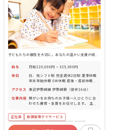
子どもたちの個性を大切に。あなたの温かい支援が成長を後押しします。
給与
月給220,000円 ~ 325,000円
休日
日、他シフト制 完全週休2日制 夏季休暇
年末年始休暇 GW休暇 産後・産前休暇
育児休暇 メモリアル休暇（誕生日、また
アクセス
東武伊勢崎線 伊勢崎駅（徒歩26分）
は結婚記念日） 看護休暇 介護休暇 ※年
間休日112日
仕事内容
障がいをお持ちのお子様一人ひとりに合
わせた療育・支援をお任せします。 主な
業務内容: ・送迎業務（私用車を使用。
ガソリン代は会社が負担します） ・宿題
正社員
放課後等デイサービス
のサポート ・レクリエーションや知育活
動の実施 ・手作りおやつ等を通じた食育
ボーナス・賞与あり
社会保険完備
有給
活動 ・自立に向けた社会的サポート ・