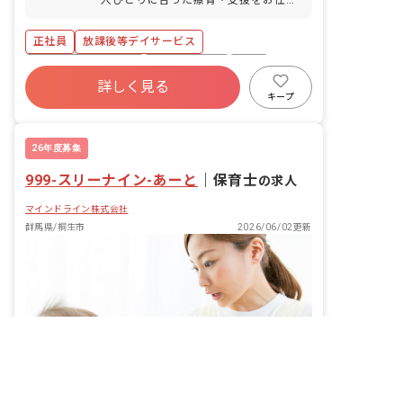
します。 <主な内容> ・送迎業務（私用
車 ガソリン代は会社負担） ・宿題のサ
正社員
放課後等デイサービス
ポート ・レクリエーションや知育活動
・手作りおやつ等で食育活動 ・自立に向
ボーナス・賞与あり
社会保険完備
有給
けての社会的サポート ・保護者様からの
詳しく見る
残業少なめ
昇給昇進あり
相談対応 ・イベントの企画・実行 等
キープ
26年度募集
999-スリーナイン-あーと
｜
保育士
の求人
マインドライン株式会社
群馬県/桐生市
2026/06/02更新
非公開の求人多数！ 紹介登録はこちら
群馬県の求人を紹介してもらう