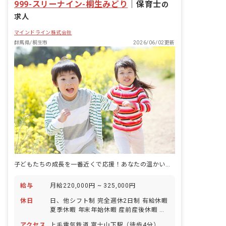
999-スリーナイン-桐生みどり
｜
保育士
の
求人
マインドライン株式会社
群馬県/桐生市
2026/06/02更新
子どもたちの成長を一番近くで応援！あなたの温かい心が輝く場所です
給与
月給220,000円 ~ 325,000円
休日
日、他シフト制 完全週休2日制 有給休暇
夏季休暇 年末年始休暇 産前産後休暇 育
児休暇 メモリアル休暇（誕生日、または
アクセス
上毛電気鉄道 富士山下駅（徒歩4分）