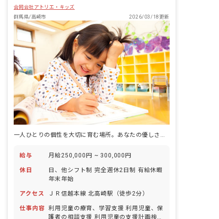
合同会社アトリエ・キッズ
群馬県/高崎市
2026/03/18更新
一人ひとりの個性を大切に育む場所。あなたの優しさが子どもたちの力になります。
給与
月給250,000円 ~ 300,000円
休日
日、他シフト制 完全週休2日制 有給休暇
年末年始
アクセス
ＪＲ信越本線 北高崎駅（徒歩2分）
仕事内容
利用児童の療育、学習支援 利用児童、保
護者の相談支援 利用児童の支援計画検討