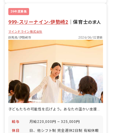
保護者様からの相談対応 ・イベントの企
車通勤可
交通費支給
画・実行
26年度募集
999-スリーナイン-伊勢崎2
｜
保育士
の求人
マインドライン株式会社
群馬県/伊勢崎市
2026/06/02更新
子どもたちの可能性を広げよう。あなたの温かい支援が未来を創る！
給与
月給220,000円 ~ 325,000円
休日
日、他シフト制 完全週休2日制 有給休暇