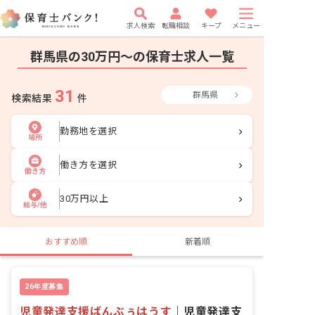
求人検索
転職相談
キープ
メニュー
群馬県の30万円〜の保育士求人一覧
31
群馬県
検索結果
件
勤務地を選択
場所
働き方を選択
働き方
30万円以上
給与/他
おすすめ順
新着順
26年度募集
児童発達支援ばんぶぅはうす
｜
児童発達支