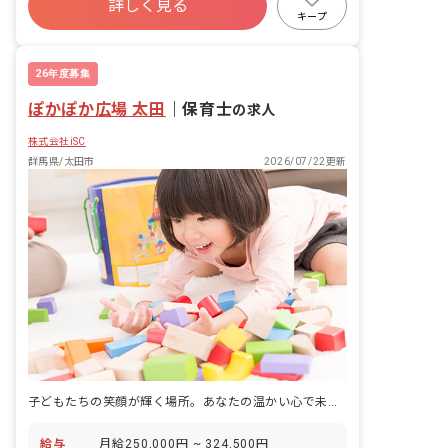
詳しく見る
退職金制度
昇給昇進あり
産休育休制度
保護者様からの相談対応 ・イベントの企
キープ
画・実行 など
車通勤可
交通費支給
26年度募集
ぽかぽか広場 太田
｜
保育士
の求人
株式会社iSC
群馬県/太田市
2026/07/22更新
子どもたちの笑顔が輝く場所。あなたの温かい心で未来を育みませんか？
給与
月給250,000円 ~ 324,500円