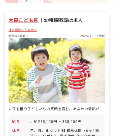
大森こども園
｜
幼稚園教諭
の求人
社会福祉法人放光会
群馬県/高崎市
2025/10/15更新
未来を担う子どもたちの笑顔を育む。あなたの情熱が輝く舞台がここにあります。
給与
月給235,100円 ~ 338,100円
休日
日、祝、他シフト制 有給休暇（6ヶ月経