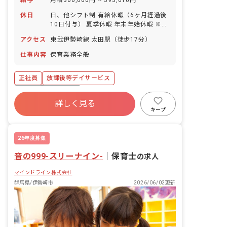
給与
月給300,000円 ~ 393,610円
休日
日、他シフト制 有給休暇（6ヶ月経過後
10日付与） 夏季休暇 年末年始休暇 ※年
間休日116日
アクセス
東武伊勢崎線 太田駅（徒歩17分）
仕事内容
保育業務全般
正社員
放課後等デイサービス
ボーナス・賞与あり
詳しく見る
寮・住宅・家賃補助あり
社会保険完備
キープ
有給
退職金制度
残業少なめ
昇給昇進あり
車通勤可
26年度募集
音の999-スリーナイン-
｜
保育士
の求人
マインドライン株式会社
群馬県/伊勢崎市
2026/06/02更新