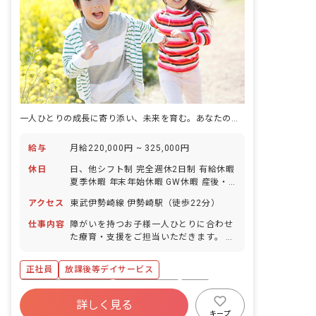
一人ひとりの成長に寄り添い、未来を育む。あなたの温かい心が輝く場所がここにあります。
給与
月給220,000円 ~ 325,000円
休日
日、他シフト制 完全週休2日制 有給休暇
夏季休暇 年末年始休暇 GW休暇 産後・
産前休暇育児休暇 メモリアル休暇（誕生
アクセス
東武伊勢崎線 伊勢崎駅（徒歩22分）
日、または結婚記念日） 看護休暇 介護
休暇 ※年間休日112日
仕事内容
障がいを持つお子様一人ひとりに合わせ
た療育・支援をご担当いただきます。 具
体的な業務内容は以下の通りです。 ・送
迎業務（私有車を使用。ガソリン代は会
正社員
放課後等デイサービス
社負担いたします。） ・宿題のサポート
・レクリエーションや知育活動の実施 ・
ボーナス・賞与あり
社会保険完備
有給
手作りおやつなどを通じた食育活動 ・自
詳しく見る
退職金制度
昇給昇進あり
産休育休制度
立に向けた社会的スキルのサポート ・保
キープ