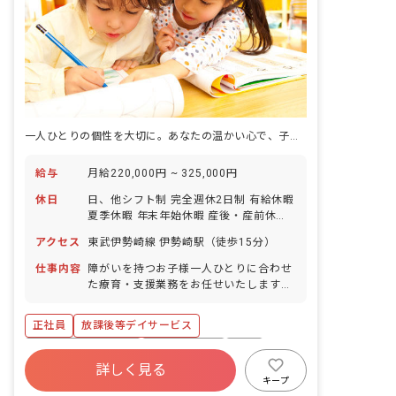
一人ひとりの個性を大切に。あなたの温かい心で、子どもたちの未来を育みませんか？
給与
月給220,000円 ~ 325,000円
休日
日、他シフト制 完全週休2日制 有給休暇
夏季休暇 年末年始休暇 産後・産前休暇
育児休暇 メモリアル休暇（誕生日、また
アクセス
東武伊勢崎線 伊勢崎駅（徒歩15分）
は結婚記念日） 看護休暇 介護休暇 ※年
間休日112日
仕事内容
障がいを持つお子様一人ひとりに合わせ
た療育・支援業務をお任せいたします。
具体的な業務内容は以下の通りです。 ・
送迎業務（私有車を使用。ガソリン代は
正社員
放課後等デイサービス
会社負担いたします。） ・宿題のサポー
ト ・レクリエーションや知育活動の実施
ボーナス・賞与あり
社会保険完備
有給
・手作りおやつなどを通じた食育活動 ・
詳しく見る
退職金制度
昇給昇進あり
産休育休制度
自立に向けた社会的スキルのサポート ・
キープ