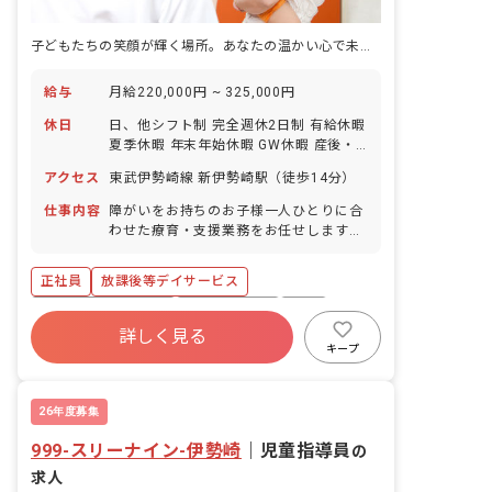
子どもたちの笑顔が輝く場所。あなたの温かい心で未来を育みませんか？
給与
月給220,000円 ~ 325,000円
休日
日、他シフト制 完全週休2日制 有給休暇
夏季休暇 年末年始休暇 GW休暇 産後・
産前休暇 育児休暇 メモリアル休暇（誕
アクセス
東武伊勢崎線 新伊勢崎駅（徒歩14分）
生日、または結婚記念日） 看護休暇 介
護休暇 ※年間休日112日
仕事内容
障がいをお持ちのお子様一人ひとりに合
わせた療育・支援業務をお任せします。
具体的な業務内容は以下の通りです。 ・
送迎業務（私有車を使用、ガソリン代は
正社員
放課後等デイサービス
会社負担） ・宿題のサポート ・レクリ
エーションや知育活動 ・手作りおやつ等
ボーナス・賞与あり
社会保険完備
有給
を通じた食育活動 ・自立に向けた社会的
詳しく見る
退職金制度
昇給昇進あり
産休育休制度
サポート ・保護者様からの相談対応 ・
キープ
イベントの企画・実行
車通勤可
交通費支給
26年度募集
999-スリーナイン-伊勢崎
｜
児童指導員
の
求人