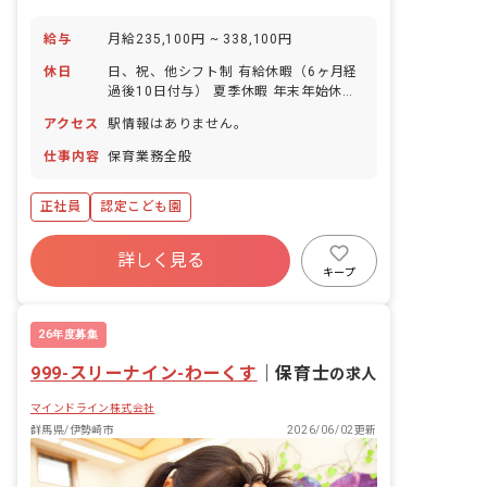
給与
月給235,100円 ~ 338,100円
休日
日、祝、他シフト制 有給休暇（6ヶ月経
過後10日付与） 夏季休暇 年末年始休暇
育児休業 介護休業 看護休暇 ※年間休日
アクセス
駅情報はありません。
100日
仕事内容
保育業務全般
正社員
認定こども園
詳しく見る
キープ
26年度募集
999-スリーナイン-わーくす
｜
保育士
の求人
マインドライン株式会社
群馬県/伊勢崎市
2026/06/02更新