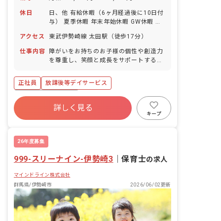
休日
日、他 有給休暇（6ヶ月経過後に10日付
与） 夏季休暇 年末年始休暇 GW休暇 ※
年間休日112日
アクセス
東武伊勢崎線 太田駅（徒歩17分）
仕事内容
障がいをお持ちのお子様の個性や創造力
を尊重し、笑顔と成長をサポートするお
仕事です。 児童発達支援・放課後等デイ
サービス事業所にて、以下の業務を担当
正社員
放課後等デイサービス
していただきます。 ・障がい児の自立支
援、発達支援 ・相談支援、支援計画の評
ボーナス・賞与あり
価 ・療育プログラムの作成、及び指導
詳しく見る
寮・住宅・家賃補助あり
社会保険完備
キープ
有給
福利厚生充実
退職金制度
残業少なめ
昇給昇進あり
26年度募集
999-スリーナイン-伊勢崎3
｜
保育士
の求人
マインドライン株式会社
群馬県/伊勢崎市
2026/06/02更新