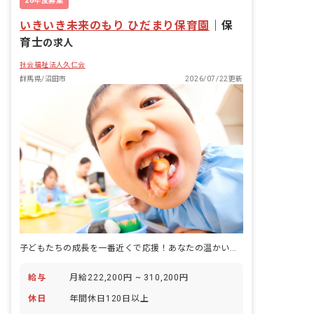
26年度募集
いきいき未来のもり ひだまり保育園
｜
保
育士
の求人
社会福祉法人久仁会
群馬県/沼田市
2026/07/22更新
子どもたちの成長を一番近くで応援！あなたの温かい心が輝く場所
給与
月給222,200円 ~ 310,200円
休日
年間休日120日以上