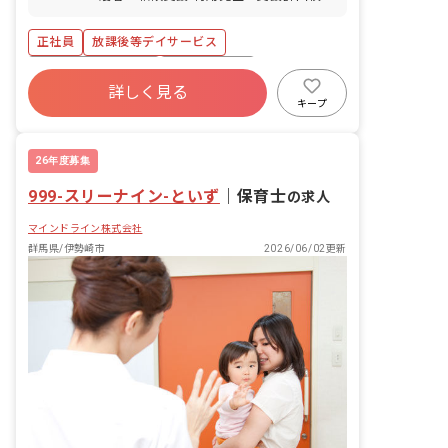
利用児童の送迎
正社員
放課後等デイサービス
ボーナス・賞与あり
社会保険完備
詳しく見る
残業少なめ
車通勤可
未経験歓迎
キープ
交通費支給
学歴不問
26年度募集
999-スリーナイン-といず
｜
保育士
の求人
マインドライン株式会社
群馬県/伊勢崎市
2026/06/02更新