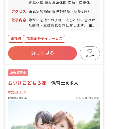
夏季休暇 年末年始休暇 産前・産後休暇
育児休暇 メモリアル休暇（誕生日、また
アクセス
東武伊勢崎線 新伊勢崎駅（徒歩2分）
は結婚記念日） 看護休暇 介護休暇 ※年
間休日112日
仕事内容
障がいを持つお子様一人ひとりに合わせ
た療育・支援業務をお任せします。 主な
業務内容は以下の通りです。 ・送迎業務
（私有車を使用、ガソリン代は会社負
正社員
放課後等デイサービス
担） ・宿題のサポート ・レクリエーシ
ョンや知育活動 ・手作りおやつ等を通じ
ボーナス・賞与あり
社会保険完備
有給
た食育活動 ・自立に向けた社会的サポー
詳しく見る
退職金制度
昇給昇進あり
産休育休制度
ト ・保護者からの相談対応 ・イベント
キープ
の企画・実行
車通勤可
駅近5分以内
26年度募集
おいけこどもらぼ
｜
保育士
の求人
株式会社OBS
群馬県/太田市
2026/06/02更新