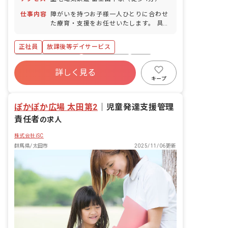
結婚記念日） 看護休暇 介護休暇 ※年間
休日112日
仕事内容
障がいを持つお子様一人ひとりに合わせ
た療育・支援をお任せいたします。 具体
的な業務内容は以下の通りです。 ・送迎
業務（私有車を使用。ガソリン代は会社
正社員
放課後等デイサービス
負担いたします。） ・宿題のサポート
・レクリエーションや知育活動の実施 ・
ボーナス・賞与あり
社会保険完備
有給
手作りおやつなどを通じた食育活動 ・自
詳しく見る
退職金制度
昇給昇進あり
産休育休制度
立に向けた社会的スキルのサポート ・保
キープ
護者様からの相談対応 ・イベントの企
車通勤可
駅近5分以内
画・実行
ぽかぽか広場 太田第2
｜
児童発達支援管理
責任者
の求人
株式会社iSC
群馬県/太田市
2025/11/06更新