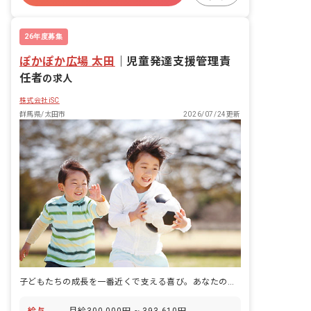
護者様からの相談対応 ・イベントの企
車通勤可
交通費支給
画・実行
26年度募集
ぽかぽか広場 太田
｜
児童発達支援管理責
任者
の求人
株式会社iSC
群馬県/太田市
2026/07/24更新
子どもたちの成長を一番近くで支える喜び。あなたの経験を活かしませんか？