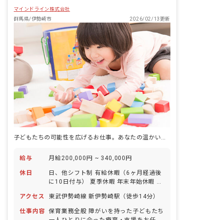
マインドライン株式会社
群馬県/伊勢崎市
2026/02/13更新
子どもたちの可能性を広げるお仕事。あなたの温かい心で未来を育みませんか？
給与
月給200,000円 ~ 340,000円
休日
日、他シフト制 有給休暇（6ヶ月経過後
に10日付与） 夏季休暇 年末年始休暇 ※
年間休日112日
アクセス
東武伊勢崎線 新伊勢崎駅（徒歩14分）
仕事内容
保育業務全般 障がいを持った子どもたち
一人ひとりに合った療育・支援をお任せ