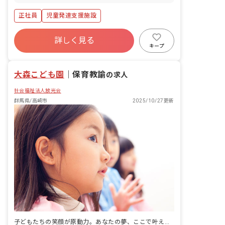
正社員
児童発達支援施設
詳しく見る
キープ
大森こども園
｜
保育教諭
の求人
社会福祉法人放光会
群馬県/高崎市
2025/10/27更新
子どもたちの笑顔が原動力。あなたの夢、ここで叶えよう！