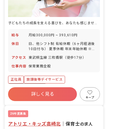
子どもたちの成長を支える喜びを、あなたも感じませんか？
給与
月給300,000円 ~ 393,610円
休日
日、他シフト制 有給休暇（6ヶ月経過後
10日付与） 夏季休暇 年末年始休暇 ※年
間休日116日
アクセス
東武桐生線 三枚橋駅（徒歩17分）
仕事内容
保育業務全般
正社員
放課後等デイサービス
ボーナス・賞与あり
詳しく見る
寮・住宅・家賃補助あり
社会保険完備
キープ
有給
福利厚生充実
退職金制度
残業少なめ
昇給昇進あり
26年度募集
アトリエ・キッズ高崎北
｜
保育士
の求人