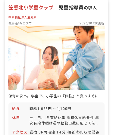
昇給昇進あり
笠懸北小学童クラブ
｜
児童指導員
の求人
社会福祉法人清鳳会
群馬県/みどり市
2026/04/20更新
保育の次へ。学童で、小学生の『個性』と真っすぐに向き合う。
給与
時給1,063円 ~ 1,100円
休日
土、日、祝 有給休暇 ※有休支給要件:年
次有給休暇は週の勤務日数に応じて法定
通り
アクセス
岩宿 JR両毛線 14 分 相老 わたらせ渓谷