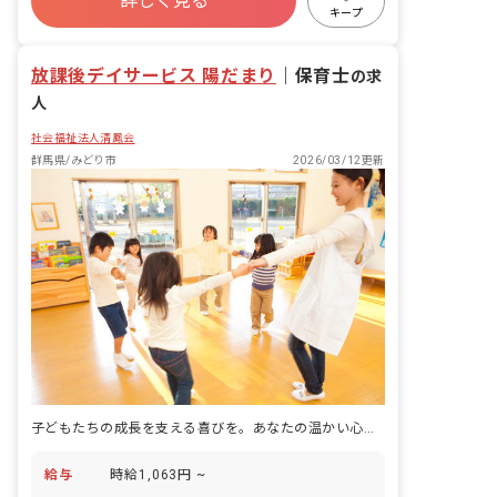
詳しく見る
残業少なめ
昇給昇進あり
社会福祉法人
キープ
車通勤可
交通費支給
放課後デイサービス 陽だまり
｜
保育士
の求
人
社会福祉法人清鳳会
群馬県/みどり市
2026/03/12更新
子どもたちの成長を支える喜びを。あなたの温かい心、ここで輝かせませんか？
給与
時給1,063円 ~