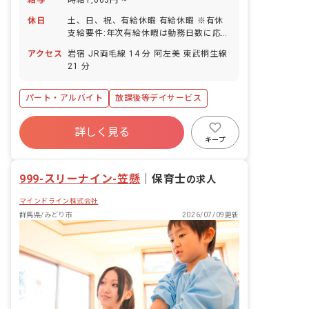
休日
土、日、祝、有給休暇 有給休暇 ※有休
支給要件:年次有給休暇は勤務日数に応じ
て付与
アクセス
岩宿 JR両毛線 14 分 阿左美 東武桐生線
21 分
パート・アルバイト
放課後等デイサービス
詳しく見る
キープ
999-スリーナイン-笠懸
｜
保育士
の求人
マインドライン株式会社
群馬県/みどり市
2026/07/09更新