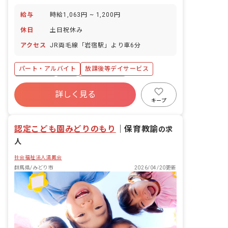
給与
時給1,063円 ~ 1,200円
休日
土日祝休み
アクセス
JR両毛線「岩宿駅」より車6分
パート・アルバイト
放課後等デイサービス
土日祝休み
有給
社会福祉法人
詳しく見る
キープ
認定こども園みどりのもり
｜
保育教諭
の求
人
社会福祉法人清鳳会
群馬県/みどり市
2026/04/20更新