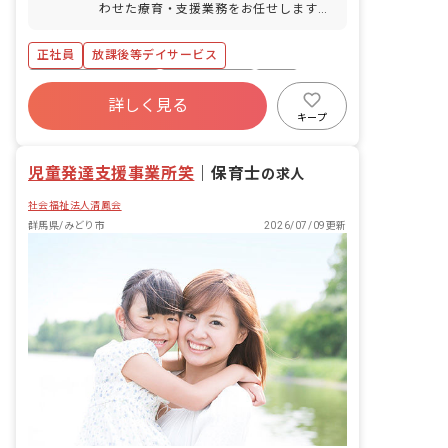
わせた療育・支援業務をお任せします。
具体的な業務内容は以下の通りです。 ・
送迎業務（私用車を使用。ガソリン代は
正社員
放課後等デイサービス
会社負担） ・宿題のサポート ・レクリ
エーションや知育活動 ・手作りおやつな
ボーナス・賞与あり
社会保険完備
有給
どを通じた食育活動 ・自立に向けた社会
詳しく見る
退職金制度
昇給昇進あり
産休育休制度
的サポート ・保護者からの相談対応 ・
キープ
イベントの企画・実行
車通勤可
交通費支給
児童発達支援事業所笑
｜
保育士
の求人
社会福祉法人清鳳会
群馬県/みどり市
2026/07/09更新