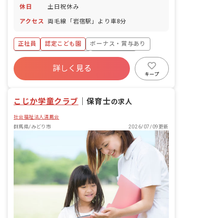
休日
土日祝休み
アクセス
両毛線「岩宿駅」より車8分
正社員
認定こども園
ボーナス・賞与あり
寮・住宅・家賃補助あり
社会保険完備
詳しく見る
土日祝休み
有給
福利厚生充実
キープ
退職金制度
残業少なめ
こじか学童クラブ
｜
保育士
の求人
社会福祉法人清鳳会
群馬県/みどり市
2026/07/09更新