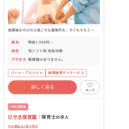
放課後をのびのび過ごせる居場所を、子どもたちと一緒につくる仕事です。
給与
時給1,063円 ~
休日
他シフト制 有給休暇
アクセス
駅情報はありません。
パート・アルバイト
放課後等デイサービス
詳しく見る
キープ
26年度募集
けやき保育園
｜
保育士
の求人
社会福祉法人麦の芽会