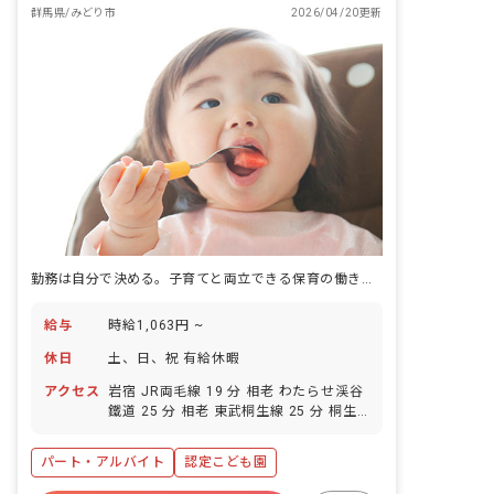
群馬県/みどり市
2026/04/20更新
勤務は自分で決める。子育てと両立できる保育の働き方がここにある。
給与
時給1,063円 ~
休日
土、日、祝 有給休暇
アクセス
岩宿 JR両毛線 19 分 相老 わたらせ渓谷
鐵道 25 分 相老 東武桐生線 25 分 桐生
球場前 上毛電気鉄道 27 分
パート・アルバイト
認定こども園