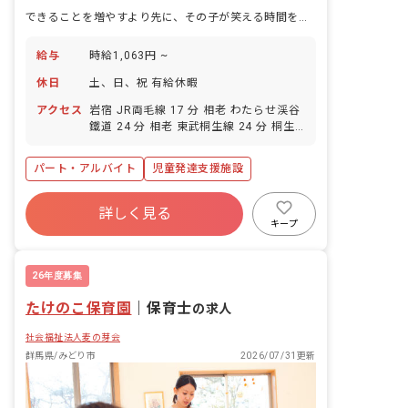
できることを増やすより先に、その子が笑える時間をどれだけつくれるか。児童発達支援の仕事です。
給与
時給1,063円 ~
休日
土、日、祝 有給休暇
アクセス
岩宿 JR両毛線 17 分 相老 わたらせ渓谷
鐵道 24 分 相老 東武桐生線 24 分 桐生
球場前 上毛電気鉄道 26 分
パート・アルバイト
児童発達支援施設
詳しく見る
キープ
26年度募集
たけのこ保育園
｜
保育士
の求人
社会福祉法人麦の芽会
群馬県/みどり市
2026/07/31更新