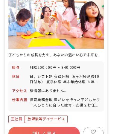
子どもたちの成長を支え、あなたの温かい心で未来を育む場所
給与
月給200,000円 ~ 340,000円
休日
日、シフト制 有給休暇（6ヶ月経過後10
日付与） 夏季休暇 年末年始休暇 ※年間
休日112日
アクセス
駅情報はありません。
仕事内容
保育業務全般 障がいを持った子どもたち
一人ひとりに合った療育・支援をお任せ
します。 <主な内容> ・送迎業務（私用
車 ガソリン代は会社負担） ・宿題のサ
正社員
放課後等デイサービス
ポート ・レクリエーションや知育活動
・手作りおやつ等で食育活動 ・自立に向
けての社会的サポート ・保護者様からの
詳しく見る