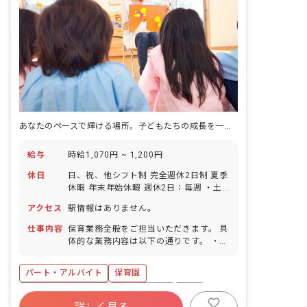
あなたのペースで輝ける場所。子どもたちの成長を一緒に見守りませんか？
給与
時給1,070円 ~ 1,200円
休日
日、祝、他シフト制 完全週休2日制 夏季
休暇 年末年始休暇 週休2日：毎週 ・土
曜勤務の場合あり（振替休日付与）
アクセス
駅情報はありません。
仕事内容
保育業務全般をご担当いただきます。 具
体的な業務内容は以下の通りです。 ・園
児の遊び、食事、着替えなど日常生活の
補助 ・行事の企画・実施 ・保護者との
パート・アルバイト
保育園
連携業務 ■園児年齢層：0～5歳児
ボーナス・賞与あり
社会保険完備
有給