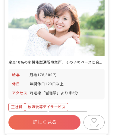
定員10名の多機能型通所事業所。その子のペースに合わせた療育をじっくり届けられます。
給与
月給178,800円 ~
休日
年間休日120日以上
アクセス
両毛線「岩宿駅」より車6分
正社員
放課後等デイサービス
ボーナス・賞与あり
年間休日120日以上
詳しく見る
寮・住宅・家賃補助あり
社会保険完備
キープ
有給
退職金制度
残業少なめ