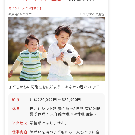
マインドライン株式会社
群馬県/みどり市
2026/06/02更新
子どもたちの可能性を広げよう！あなたの温かい心が未来を育む
給与
月給220,000円 ~ 325,000円
休日
日、他シフト制 完全週休2日制 有給休暇
夏季休暇 年末年始休暇 GW休暇 産後・
産前休暇 育児休暇 看護休暇 介護休暇 ※
アクセス
駅情報はありません。
年間休日112日
仕事内容
障がいを持つ子どもたち一人ひとりに合