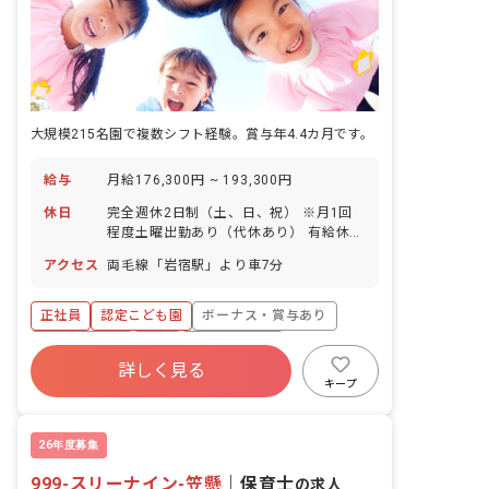
大規模215名園で複数シフト経験。賞与年4.4カ月です。
給与
月給176,300円 ~ 193,300円
休日
完全週休2日制（土、日、祝） ※月1回
程度土曜出勤あり（代休あり） 有給休暇
（入職より6カ月経過後、10日付与） 育
アクセス
両毛線「岩宿駅」より車7分
児休業（取得実績あり）
正社員
認定こども園
ボーナス・賞与あり
社会保険完備
有給
福利厚生充実
詳しく見る
残業少なめ
昇給昇進あり
産休育休制度
キープ
社会福祉法人
26年度募集
999-スリーナイン-笠懸
｜
保育士
の求人