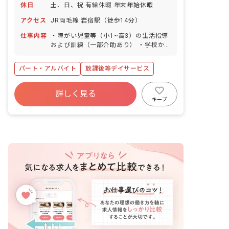
休日
土、日、祝 有給休暇 年末年始休暇
アクセス
JR両毛線 岩宿駅（徒歩14分）
仕事内容
・障がい児童等（小1~高3）の生活指導
および訓練（一部介助あり） ・学校から
事業所および事業所から利用者宅までの
送迎 ※普通車バンタイプ、AT車使用 雇
パート・アルバイト
放課後等デイサービス
用期間（4ヶ月以上）~2022年3月31日
契約更新の可能性あり（原則更新、年度
毎）
詳しく見る
キープ