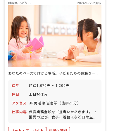
群馬県/みどり市
2026/07/22更新
あなたのペースで輝ける場所。子どもたちの成長を一緒に見守りませんか？
給与
時給1,070円 ~ 1,200円
休日
土日祝休み
アクセス
JR両毛線 岩宿駅（徒歩21分）
仕事内容
保育業務全般をご担当いただきます。 ・
園児の遊び、食事、着替えなど日常生活
の補助 ・行事の取り組み ・保護者との
連携 ■園児年齢層：0～5歳児 ■園庭有
パート・アルバイト
認可保育園