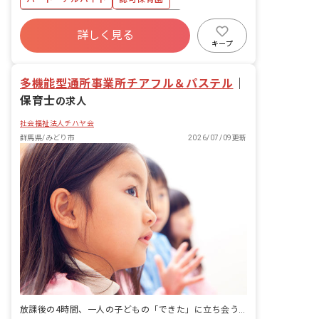
無：あり
ボーナス・賞与あり
社会保険完備
詳しく見る
土日祝休み
有給
残業少なめ
キープ
昇給昇進あり
社会福祉法人
車通勤可
多機能型通所事業所チアフル＆パステル
｜
保育士
の求人
社会福祉法人チハヤ会
群馬県/みどり市
2026/07/09更新
放課後の4時間、一人の子どもの「できた」に立ち会う仕事。