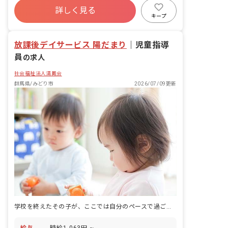
詳しく見る
キープ
放課後デイサービス 陽だまり
｜
児童指導
員
の求人
社会福祉法人清鳳会
群馬県/みどり市
2026/07/09更新
学校を終えたその子が、ここでは自分のペースで過ごせる。そんな時間をつくる児童指導員の仕事です。
給与
時給1,063円 ~