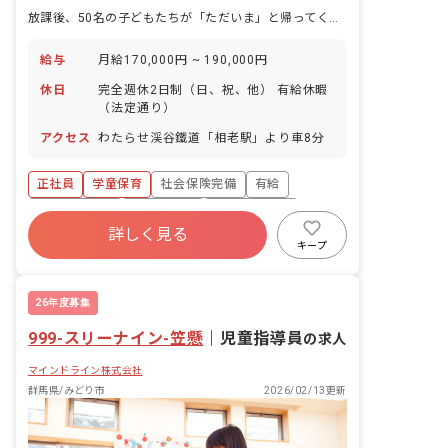
放課後、50名の子どもたちが「ただいま」と帰ってくる場所で、宿題も遊びも一緒に見守ります。
給与
月給170,000円 ~ 190,000円
休日
完全週休2日制（日、祝、他） 有給休暇
（法定通り）
アクセス
わたらせ渓谷鐵道「相老駅」より車8分
正社員
学童保育
社会保険完備
有給
福利厚生充実
残業少なめ
昇給昇進あり
詳しく見る
社会福祉法人
複数園あり
キープ
26年度募集
999-スリーナイン-笠懸
｜
児童指導員
の求人
マインドライン株式会社
群馬県/みどり市
2026/02/13更新