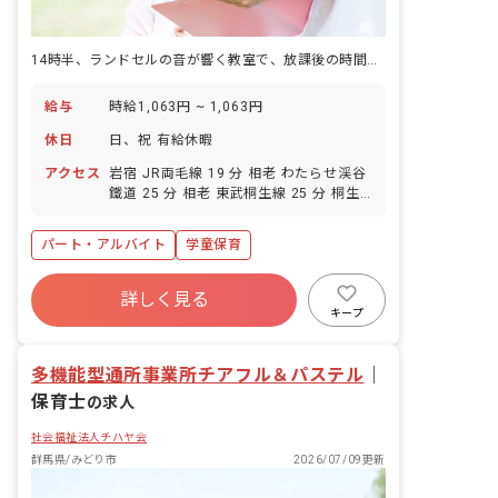
14時半、ランドセルの音が響く教室で、放課後の時間を子どもと一緒に過ごす仕事です。
給与
時給1,063円 ~ 1,063円
休日
日、祝 有給休暇
アクセス
岩宿 JR両毛線 19 分 相老 わたらせ渓谷
鐵道 25 分 相老 東武桐生線 25 分 桐生
球場前 上毛電気鉄道 27 分
パート・アルバイト
学童保育
詳しく見る
キープ
多機能型通所事業所チアフル＆パステル
｜
保育士
の求人
社会福祉法人チハヤ会
群馬県/みどり市
2026/07/09更新