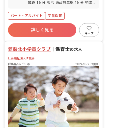
鐵道 16 分 相老 東武桐生線 16 分 桐生
球場前 上毛電気鉄道 20 分 天王宿 上毛
電気鉄道 23 分
パート・アルバイト
学童保育
詳しく見る
キープ
笠懸北小学童クラブ
｜
保育士
の求人
社会福祉法人清鳳会
群馬県/みどり市
2026/07/09更新