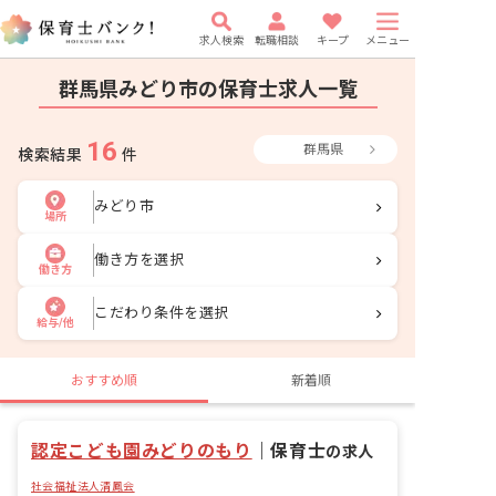
求人検索
転職相談
キープ
メニュー
群馬県みどり市の保育士求人一覧
16
群馬県
検索結果
件
みどり市
場所
働き方を選択
働き方
こだわり条件を選択
給与/他
おすすめ順
新着順
認定こども園みどりのもり
｜
保育士
の求人
社会福祉法人清鳳会