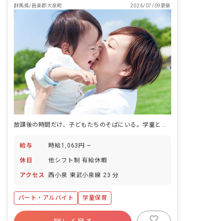
群馬県/邑楽郡大泉町
2026/07/09更新
放課後の時間だけ、子どもたちのそばにいる。学童という働き方があります。
給与
時給1,063円 ~
休日
他シフト制 有給休暇
アクセス
西小泉 東武小泉線 23 分
パート・アルバイト
学童保育