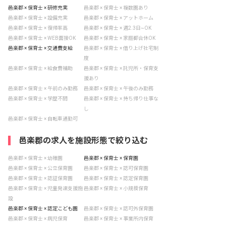
邑楽郡 × 保育士 × 研修充実
邑楽郡 × 保育士 × 複数園あり
邑楽郡 × 保育士 × 設備充実
邑楽郡 × 保育士 × アットホーム
邑楽郡 × 保育士 × 復帰率高
邑楽郡 × 保育士 × 週2.3日~OK
邑楽郡 × 保育士 × WEB面接OK
邑楽郡 × 保育士 × 家庭都合休OK
邑楽郡 × 保育士 × 交通費支給
邑楽郡 × 保育士 × 借り上げ社宅制
度
邑楽郡 × 保育士 × 給食費補助
邑楽郡 × 保育士 × 託児所・保育支
援あり
邑楽郡 × 保育士 × 午前のみ勤務
邑楽郡 × 保育士 × 午後のみ勤務
邑楽郡 × 保育士 × 学歴不問
邑楽郡 × 保育士 × 持ち帰り仕事な
し
邑楽郡 × 保育士 × 自転車通勤可
邑楽郡の求人を施設形態で絞り込む
邑楽郡 × 保育士 × 幼稚園
邑楽郡 × 保育士 × 保育園
邑楽郡 × 保育士 × 公立保育園
邑楽郡 × 保育士 × 認可保育園
邑楽郡 × 保育士 × 認証保育園
邑楽郡 × 保育士 × 認定保育園
邑楽郡 × 保育士 × 児童発達支援施
邑楽郡 × 保育士 × 小規模保育
設
邑楽郡 × 保育士 × 認定こども園
邑楽郡 × 保育士 × 認可外保育園
邑楽郡 × 保育士 × 病児保育
邑楽郡 × 保育士 × 事業所内保育