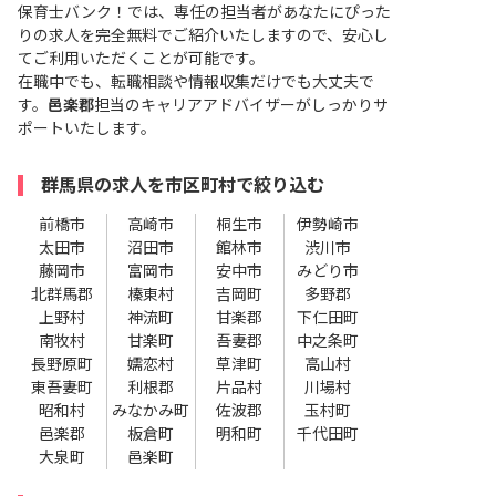
保育士バンク！では、専任の担当者があなたにぴった
りの求人を完全無料でご紹介いたしますので、安心し
てご利用いただくことが可能です。
在職中でも、転職相談や情報収集だけでも大丈夫で
す。
邑楽郡
担当のキャリアアドバイザーがしっかりサ
ポートいたします。
群馬県の求人を市区町村で絞り込む
前橋市
高崎市
桐生市
伊勢崎市
太田市
沼田市
館林市
渋川市
藤岡市
富岡市
安中市
みどり市
北群馬郡
榛東村
吉岡町
多野郡
上野村
神流町
甘楽郡
下仁田町
南牧村
甘楽町
吾妻郡
中之条町
長野原町
嬬恋村
草津町
高山村
東吾妻町
利根郡
片品村
川場村
昭和村
みなかみ町
佐波郡
玉村町
邑楽郡
板倉町
明和町
千代田町
大泉町
邑楽町