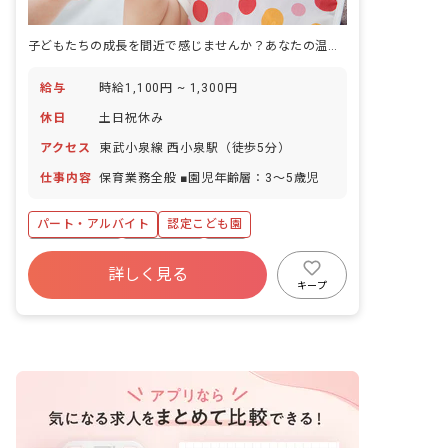
子どもたちの成長を間近で感じませんか？あなたの温かい心が輝く場所がここにあります。
給与
時給1,100円 ~ 1,300円
休日
土日祝休み
アクセス
東武小泉線 西小泉駅（徒歩5分）
仕事内容
保育業務全般 ■園児年齢層：3～5歳児
パート・アルバイト
認定こども園
社会保険完備
土日祝休み
有給
詳しく見る
昇給昇進あり
駅近5分以内
キープ