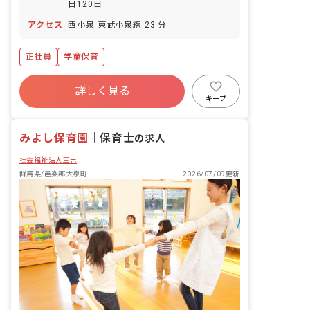
日120日
アクセス
西小泉 東武小泉線 23 分
正社員
学童保育
詳しく見る
キープ
みよし保育園
｜
保育士
の求人
社会福祉法人三吉
群馬県/邑楽郡大泉町
2026/07/09更新