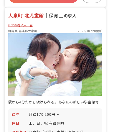
大泉町 北児童館
｜
保育士
の求人
社会福祉法人三吉
群馬県/邑楽郡大泉町
2026/04/20更新
駅から4分だから続けられる。あなたの新しい学童保育の働き方。
給与
月給170,200円 ~
休日
土、日、祝 有給休暇