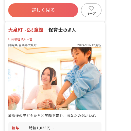
詳しく見る
キープ
大泉町 北児童館
｜
保育士
の求人
社会福祉法人三吉
群馬県/邑楽郡大泉町
2026/03/12更新
放課後の子どもたちと笑顔を育む。あなたの温かい心で、未来を応援しませんか？
給与
時給1,063円 ~