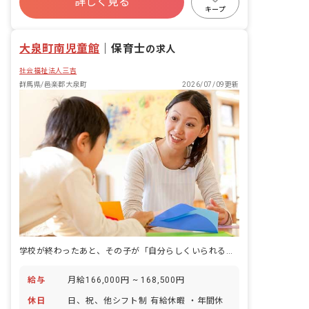
詳しく見る
キープ
大泉町南児童館
｜
保育士
の求人
社会福祉法人三吉
群馬県/邑楽郡大泉町
2026/07/09更新
学校が終わったあと、その子が「自分らしくいられる」時間をつくる仕事です。
給与
月給166,000円 ~ 168,500円
休日
日、祝、他シフト制 有給休暇 ・年間休