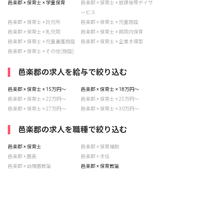
邑楽郡 × 保育士 × 学童保育
邑楽郡 × 保育士 × 放課後等デイサ
ービス
邑楽郡 × 保育士 × 託児所
邑楽郡 × 保育士 × 児童施設
邑楽郡 × 保育士 × 乳児院
邑楽郡 × 保育士 × 病院内保育
邑楽郡 × 保育士 × 児童養護施設
邑楽郡 × 保育士 × 企業主導型
邑楽郡 × 保育士 × その他(施設)
邑楽郡の求人を給与で絞り込む
邑楽郡 × 保育士 × 15万円〜
邑楽郡 × 保育士 × 18万円〜
邑楽郡 × 保育士 × 22万円〜
邑楽郡 × 保育士 × 25万円〜
邑楽郡 × 保育士 × 27万円〜
邑楽郡 × 保育士 × 30万円〜
邑楽郡の求人を職種で絞り込む
邑楽郡 × 保育士
邑楽郡 × 保育補助
邑楽郡 × 園長
邑楽郡 × 主任
邑楽郡 × 幼稚園教諭
邑楽郡 × 保育教諭
非公開の求人多数！ 紹介登録はこちら
邑楽郡 × 児童発達支援管理責任者
邑楽郡 × 看護師
邑楽郡 × 栄養士
邑楽郡 × 調理師
邑楽郡の求人を紹介してもらう
邑楽郡 × 事務職・総合職
邑楽郡 × その他(職種)
邑楽郡 × 児童指導員