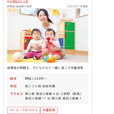
社会福祉法人三吉
群馬県/邑楽郡大泉町
2026/07/09更新
放課後の時間を、子どもたちと一緒に過ごす学童保育の仕事です。
給与
時給1,063円 ~
休日
他シフト制 有給休暇
アクセス
東小泉 東武小泉線 8 分 小泉町（群馬）
東武小泉線 11 分 西小泉 東武小泉線 19
分 篠塚 東武小泉線 24 分
パート・アルバイト
学童保育