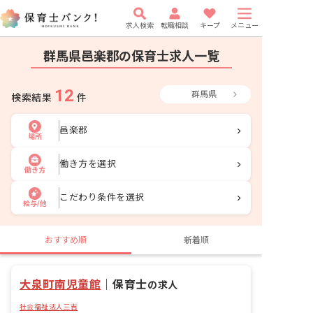
求人検索
転職相談
キープ
メニュー
群馬県邑楽郡の保育士求人一覧
12
群馬県
検索結果
件
邑楽郡
場所
働き方を選択
働き方
こだわり条件を選択
給与/他
おすすめ順
新着順
大泉町南児童館
｜
保育士
の求人
社会福祉法人三吉