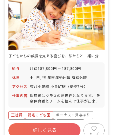
子どもたちの成長を支える喜びを、私たちと一緒に分かち合いませんか？
給与
月給187,800円 ~ 187,800円
休日
土, 日, 祝 年末年始休暇 有給休暇
アクセス
東武小泉線 小泉町駅（徒歩7分）
仕事内容
採用後はクラスの副担任となります。 先
輩保育者とチームを組んで仕事が出来ま
すので、安心して毎日の保育に臨めま
す。 暖かい雰囲気の園で、職員の人間関
正社員
認定こども園
ボーナス・賞与あり
係も良好です。
寮・住宅・家賃補助あり
社会保険完備
詳しく見る
有給
福利厚生充実
退職金制度
キープ