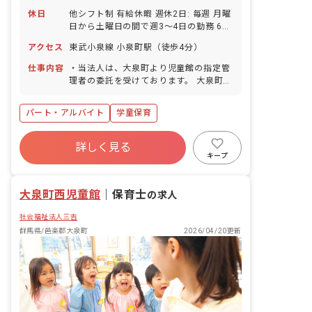
休日
他シフト制 有給休暇 週休2日: 毎週 月曜
日から土曜日の間で週3～4日の勤務 6か
月経過後の年次有給休暇は法定通り付与
アクセス
東武小泉線 小泉町駅（徒歩4分）
仕事内容
・当法人は、大泉町より児童館の指定管
理者の委託を受けております。 大泉町の
東・西・南・北児童館で放課後、日中保
護者が家庭にいない児童（小学生）に対
パート・アルバイト
学童保育
し、遊びや生活指導により 児童の健全な
育成を図る仕事です。
詳しく見る
キープ
大泉町西児童館
｜
保育士
の求人
社会福祉法人三吉
群馬県/邑楽郡大泉町
2026/04/20更新