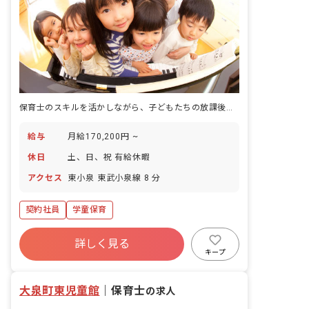
保育士のスキルを活かしながら、子どもたちの放課後時間を彩る仕事。
給与
月給170,200円 ~
休日
土、日、祝 有給休暇
アクセス
東小泉 東武小泉線 8 分
契約社員
学童保育
詳しく見る
キープ
大泉町東児童館
｜
保育士
の求人