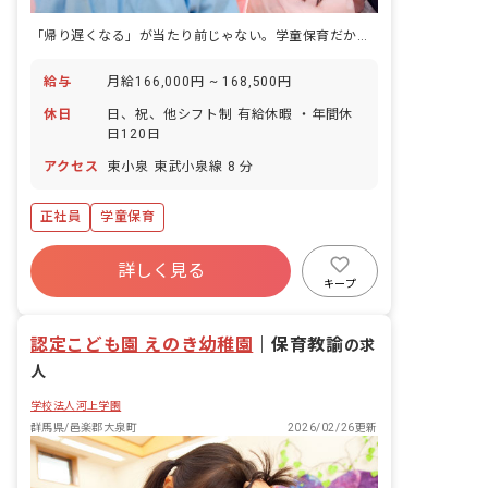
「帰り遅くなる」が当たり前じゃない。学童保育だからこその、働き方
給与
月給166,000円 ~ 168,500円
休日
日、祝、他シフト制 有給休暇 ・年間休
日120日
アクセス
東小泉 東武小泉線 8 分
正社員
学童保育
詳しく見る
キープ
認定こども園 えのき幼稚園
｜
保育教諭
の求
人
学校法人河上学園
群馬県/邑楽郡大泉町
2026/02/26更新