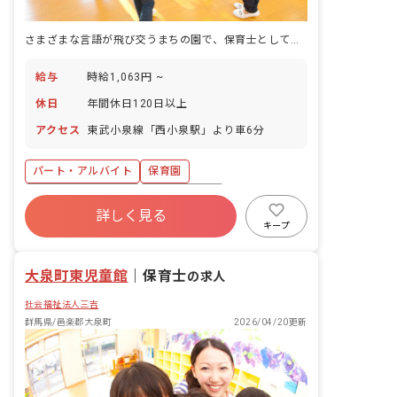
さまざまな言語が飛び交うまちの園で、保育士として根を張って働く
給与
時給1,063円 ~
休日
年間休日120日以上
アクセス
東武小泉線「西小泉駅」より車6分
パート・アルバイト
保育園
年間休日120日以上
社会保険完備
詳しく見る
退職金制度
残業少なめ
社会福祉法人
キープ
車通勤可
未経験歓迎
大泉町東児童館
｜
保育士
の求人
社会福祉法人三吉
群馬県/邑楽郡大泉町
2026/04/20更新