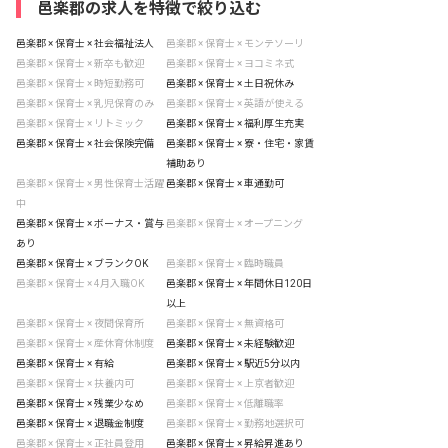
邑楽郡の求人を特徴で絞り込む
邑楽郡 × 保育士 × 社会福祉法人
邑楽郡 × 保育士 × モンテソーリ
邑楽郡 × 保育士 × 新卒も歓迎
邑楽郡 × 保育士 × ヨコミネ式
邑楽郡 × 保育士 × 時短勤務可
邑楽郡 × 保育士 × 土日祝休み
邑楽郡 × 保育士 × 乳児保育のみ
邑楽郡 × 保育士 × 英語が使える
邑楽郡 × 保育士 × リトミック
邑楽郡 × 保育士 × 福利厚生充実
邑楽郡 × 保育士 × 社会保険完備
邑楽郡 × 保育士 × 寮・住宅・家賃
補助あり
邑楽郡 × 保育士 × 男性保育士活躍
邑楽郡 × 保育士 × 車通勤可
中
邑楽郡 × 保育士 × ボーナス・賞与
邑楽郡 × 保育士 × オープニング
あり
邑楽郡 × 保育士 × ブランクOK
邑楽郡 × 保育士 × 臨時職員
邑楽郡 × 保育士 × 4月入職OK
邑楽郡 × 保育士 × 年間休日120日
以上
邑楽郡 × 保育士 × 夜間保育所
邑楽郡 × 保育士 × 無資格可
邑楽郡 × 保育士 × 産休育休制度
邑楽郡 × 保育士 × 未経験歓迎
邑楽郡 × 保育士 × 有給
邑楽郡 × 保育士 × 駅近5分以内
邑楽郡 × 保育士 × 扶養内可
邑楽郡 × 保育士 × 上京者歓迎
邑楽郡 × 保育士 × 残業少なめ
邑楽郡 × 保育士 × 低離職率
邑楽郡 × 保育士 × 退職金制度
邑楽郡 × 保育士 × 勤務地選択可
邑楽郡 × 保育士 × 正社員登用
邑楽郡 × 保育士 × 昇給昇進あり