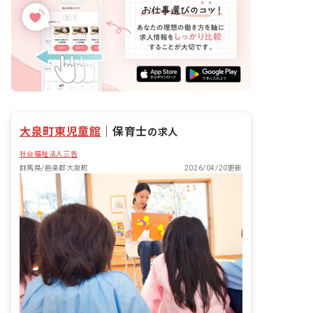
大泉町東児童館
｜
保育士
の求人
社会福祉法人三吉
群馬県/邑楽郡大泉町
2026/04/20更新