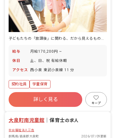
子どもたちの「放課後」に関わる、だから見えるものがある。
給与
月給170,200円 ~
休日
土、日、祝 有給休暇
アクセス
西小泉 東武小泉線 11 分
契約社員
学童保育
詳しく見る
キープ
大泉町南児童館
｜
保育士
の求人
社会福祉法人三吉
群馬県/邑楽郡大泉町
2026/07/09更新