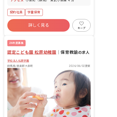
アクセス
小泉町（群馬） 東武小泉線 4 分
契約社員
学童保育
詳しく見る
キープ
26年度募集
認定こども園 松原幼稚園
｜
保育教諭
の求人
学校法人松原学園
群馬県/邑楽郡大泉町
2026/06/02更新