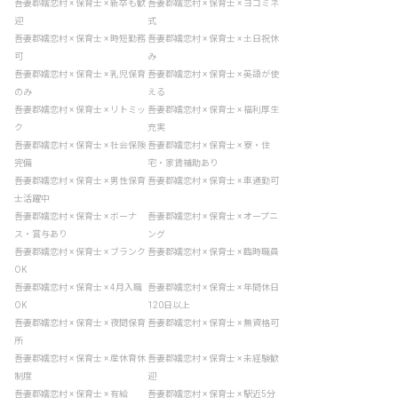
吾妻郡嬬恋村 × 保育士 × 新卒も歓
吾妻郡嬬恋村 × 保育士 × ヨコミネ
迎
式
吾妻郡嬬恋村 × 保育士 × 時短勤務
吾妻郡嬬恋村 × 保育士 × 土日祝休
可
み
吾妻郡嬬恋村 × 保育士 × 乳児保育
吾妻郡嬬恋村 × 保育士 × 英語が使
のみ
える
吾妻郡嬬恋村 × 保育士 × リトミッ
吾妻郡嬬恋村 × 保育士 × 福利厚生
ク
充実
吾妻郡嬬恋村 × 保育士 × 社会保険
吾妻郡嬬恋村 × 保育士 × 寮・住
完備
宅・家賃補助あり
吾妻郡嬬恋村 × 保育士 × 男性保育
吾妻郡嬬恋村 × 保育士 × 車通勤可
士活躍中
吾妻郡嬬恋村 × 保育士 × ボーナ
吾妻郡嬬恋村 × 保育士 × オープニ
ス・賞与あり
ング
吾妻郡嬬恋村 × 保育士 × ブランク
吾妻郡嬬恋村 × 保育士 × 臨時職員
OK
吾妻郡嬬恋村 × 保育士 × 4月入職
吾妻郡嬬恋村 × 保育士 × 年間休日
OK
120日以上
吾妻郡嬬恋村 × 保育士 × 夜間保育
吾妻郡嬬恋村 × 保育士 × 無資格可
所
吾妻郡嬬恋村 × 保育士 × 産休育休
吾妻郡嬬恋村 × 保育士 × 未経験歓
制度
迎
吾妻郡嬬恋村 × 保育士 × 有給
吾妻郡嬬恋村 × 保育士 × 駅近5分