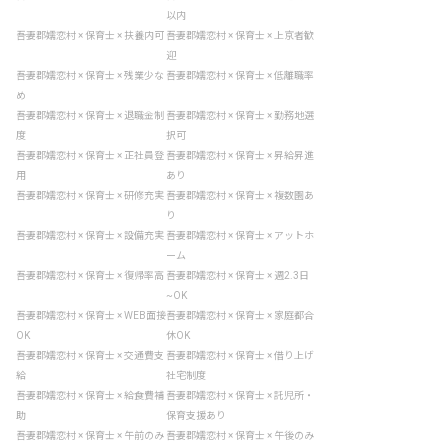
以内
吾妻郡嬬恋村 × 保育士 × 扶養内可
吾妻郡嬬恋村 × 保育士 × 上京者歓
迎
吾妻郡嬬恋村 × 保育士 × 残業少な
吾妻郡嬬恋村 × 保育士 × 低離職率
め
吾妻郡嬬恋村 × 保育士 × 退職金制
吾妻郡嬬恋村 × 保育士 × 勤務地選
度
択可
吾妻郡嬬恋村 × 保育士 × 正社員登
吾妻郡嬬恋村 × 保育士 × 昇給昇進
用
あり
吾妻郡嬬恋村 × 保育士 × 研修充実
吾妻郡嬬恋村 × 保育士 × 複数園あ
り
吾妻郡嬬恋村 × 保育士 × 設備充実
吾妻郡嬬恋村 × 保育士 × アットホ
ーム
吾妻郡嬬恋村 × 保育士 × 復帰率高
吾妻郡嬬恋村 × 保育士 × 週2.3日
~OK
吾妻郡嬬恋村 × 保育士 × WEB面接
吾妻郡嬬恋村 × 保育士 × 家庭都合
OK
休OK
吾妻郡嬬恋村 × 保育士 × 交通費支
吾妻郡嬬恋村 × 保育士 × 借り上げ
給
社宅制度
吾妻郡嬬恋村 × 保育士 × 給食費補
吾妻郡嬬恋村 × 保育士 × 託児所・
助
保育支援あり
吾妻郡嬬恋村 × 保育士 × 午前のみ
吾妻郡嬬恋村 × 保育士 × 午後のみ