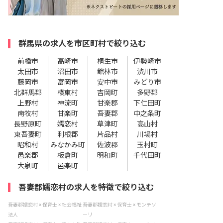
群馬県の求人を市区町村で絞り込む
前橋市
高崎市
桐生市
伊勢崎市
太田市
沼田市
館林市
渋川市
藤岡市
富岡市
安中市
みどり市
北群馬郡
榛東村
吉岡町
多野郡
上野村
神流町
甘楽郡
下仁田町
南牧村
甘楽町
吾妻郡
中之条町
長野原町
嬬恋村
草津町
高山村
東吾妻町
利根郡
片品村
川場村
昭和村
みなかみ町
佐波郡
玉村町
邑楽郡
板倉町
明和町
千代田町
大泉町
邑楽町
吾妻郡嬬恋村の求人を特徴で絞り込む
吾妻郡嬬恋村 × 保育士 × 社会福祉
吾妻郡嬬恋村 × 保育士 × モンテソ
法人
ーリ