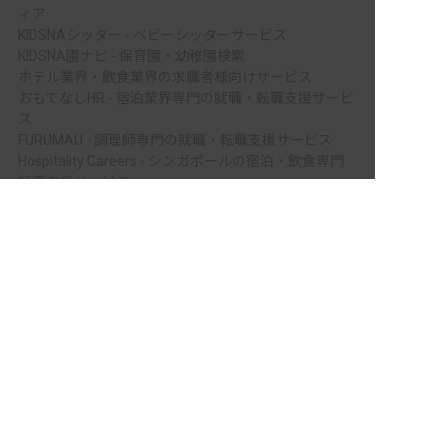
ィア
KIDSNAシッター - ベビーシッターサービス
KIDSNA園ナビ - 保育園・幼稚園検索
ホテル業界・飲食業界の求職者様向けサービス
おもてなしHR - 宿泊業界専門の就職・転職支援サービ
ス
FURUMAU - 調理師専門の就職・転職支援サービス
Hospitality Careers - シンガポールの宿泊・飲食専門
転職支援サービス
非公開の求人多数！ 紹介登録はこちら
886旅館人力銀行 日本旅館工作 - 日本と台湾の観光業
吾妻郡嬬恋村の求人を紹介してもらう
を結ぶ課題解決型プラットフォーム
886旅館人力銀行 台湾旅館工作 - 台湾宿泊業界専門の
就職・転職支援プラットフォーム
IT業界の求職者様向けサービス
Tech Bridge Japan - IT企業、成長企業、外国人のため
の転職支援サービス
メニュー
ホーム
会員登録
サービス紹介
サイトマップ