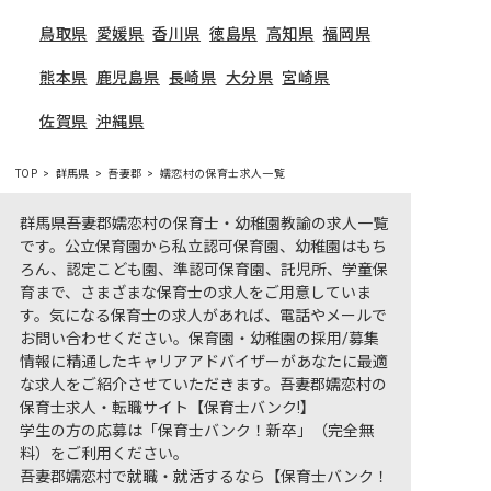
鳥取県
愛媛県
香川県
徳島県
高知県
福岡県
熊本県
鹿児島県
長崎県
大分県
宮崎県
佐賀県
沖縄県
TOP
群馬県
吾妻郡
嬬恋村の保育士求人一覧
群馬県吾妻郡嬬恋村の保育士・幼稚園教諭の求人一覧
です。公立保育園から私立認可保育園、幼稚園はもち
ろん、認定こども園、準認可保育園、託児所、学童保
育まで、さまざまな保育士の求人をご用意していま
す。気になる保育士の求人があれば、電話やメールで
お問い合わせください。保育園・幼稚園の採用/募集
情報に精通したキャリアアドバイザーがあなたに最適
な求人をご紹介させていただきます。吾妻郡嬬恋村の
保育士求人・転職サイト【保育士バンク!】
学生の方の応募は「保育士バンク！新卒」（完全無
料）をご利用ください。
吾妻郡嬬恋村で就職・就活するなら【保育士バンク！