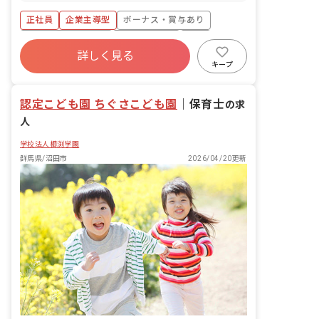
通りです。 ・子どもたちの生活、遊び、
食事のサポート ・行事の準備 ・保護者
正社員
企業主導型
ボーナス・賞与あり
対応 ・書類作成 ■園児年齢層：0～5歳
児
年間休日120日以上
社会保険完備
有給
詳しく見る
福利厚生充実
退職金制度
残業少なめ
キープ
昇給昇進あり
認定こども園 ちぐさこども園
｜
保育士
の求
人
学校法人櫛渕学園
群馬県/沼田市
2026/04/20更新