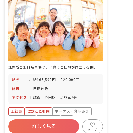
託児所と無料駐車場で、子育てと仕事が両立する園。
給与
月給165,500円 ~ 220,000円
休日
土日祝休み
アクセス
上越線「沼田駅」より車7分
正社員
認定こども園
ボーナス・賞与あり
社会保険完備
土日祝休み
有給
詳しく見る
福利厚生充実
退職金制度
昇給昇進あり
キープ