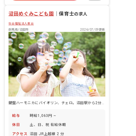
産休育休制度
沼田めぐみこども園
｜
保育士
の求人
社会福祉法人恵会
群馬県/沼田市
2026/07/09更新
鍵盤ハーモニカにバイオリン、チェロ。沼田駅から2分、音楽と多様な体験が響き合うこども園です。
給与
時給1,063円 ~
休日
土、日、祝 有給休暇
アクセス
沼田 JR上越線 2 分