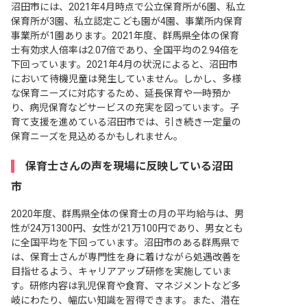
沼田市には、2021年4月時点で公立保育所が6園、私立
保育所が3園、私立認定こども園が4園、事業所内保育
事業所が1園あります。2021年度、群馬県全体の保育
士有効求人倍率は2.07倍であり、全国平均の2.94倍を
下回っています。2021年4月の状況によると、沼田市
において待機児童は発生していません。しかし、多様
な保育ニーズに対応するため、延長保育や一時預か
り、病児保育などサービスの充実を図っています。子
育て支援を進めている沼田市では、引き続き一定量の
保育ニーズを見込めるかもしれません。
保育士さんの声を現場に反映している沼田
市
2020年度、群馬県全体の保育士の月の平均給与は、男
性が24万1300円、女性が21万100円であり、男女とも
に全国平均を下回っています。沼田市のある群馬県で
は、保育士さんが専門性を身に着けながら処遇改善を
目指せるよう、キャリアアップ研修を実施していま
す。研修内容は乳児保育や食育、マネジメントなど多
岐にわたり、幅広い知識を習得できます。また、潜在