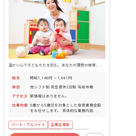
温かい心で子どもたちを包む。あなたの理想の保育、ここで見つけよう！
給与
時給1,146円 ~ 1,661円
休日
他シフト制 完全週休2日制 有給休暇
アクセス
駅情報はありません。
仕事内容
0歳から5歳児を対象とした保育業務全般
をお任せします。 具体的な業務内容: ・
子どもたちの生活、遊び、食事のサポー
ト ・行事の準備 ・保護者対応 ・書類作
パート・アルバイト
企業主導型
成 ひだまり保育園は、0歳から100歳ま
でをコンセプトに、子ども、高齢者、障
ボーナス・賞与あり
有給
福利厚生充実