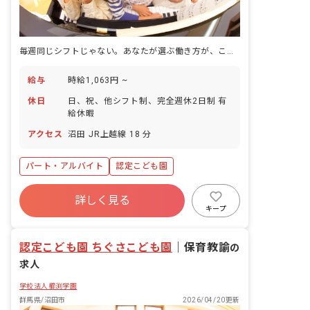
毎週同じシフトじゃない。あなたが選ぶ働き方が、ここにあります。
給与
時給1,063円 ~
休日
日、祝、他シフト制、完全週休2日制 有
給休暇
アクセス
沼田 JR上越線 18 分
パート・アルバイト
認定こども園
詳しく見る
キープ
認定こども園 ちぐさこども園
｜
保育教諭
の
求人
学校法人櫛渕学園
群馬県/沼田市
2026/04/20更新