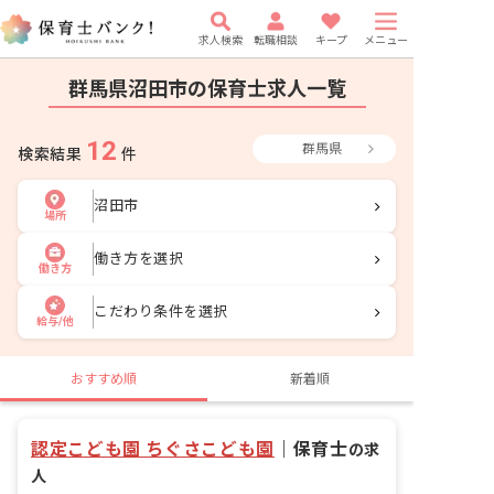
求人検索
転職相談
キープ
メニュー
群馬県沼田市の保育士求人一覧
12
群馬県
検索結果
件
沼田市
場所
働き方を選択
働き方
こだわり条件を選択
給与/他
おすすめ順
新着順
認定こども園 ちぐさこども園
｜
保育士
の求
人