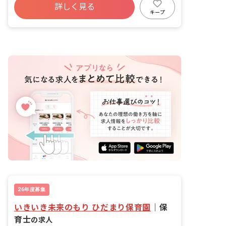
害のある方など、世代を超えた交流がで
詳しく見る
昇給昇進あり
産休育休制度
社会福祉法人
きる保育園です。 ■園児年齢層：0～5歳
キープ
児
車通勤可
交通費支給
26年度募集
いきいき未来のもり ひだまり保育園
｜
保
育士
の求人