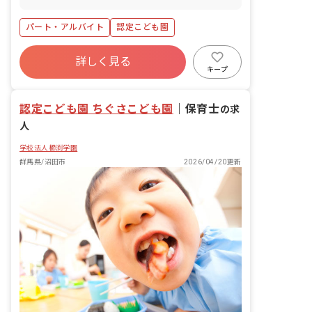
パート・アルバイト
認定こども園
詳しく見る
キープ
認定こども園 ちぐさこども園
｜
保育士
の求
人
学校法人櫛渕学園
群馬県/沼田市
2026/04/20更新