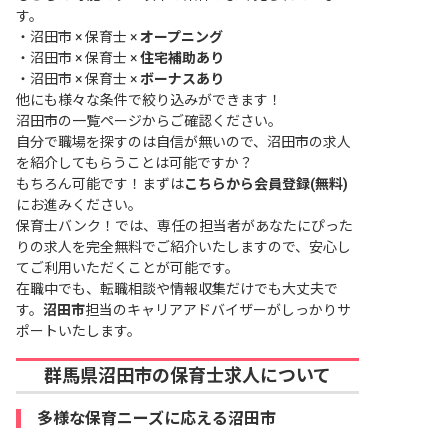
す。
・
沼田市 × 保育士 ×
オープニング
・
沼田市 × 保育士 ×
住宅補助あり
・
沼田市 × 保育士 ×
ボーナスあり
他にも様々な条件で絞り込みができます！
沼田市の一覧ページ
からご確認ください。
自分で職場を探すのは自信が無いので、沼田市の求人
を紹介してもらうことは可能ですか？
もちろん可能です！まずは
こちらから会員登録(無料)
にお進みください。
保育士バンク！では、専任の担当者があなたにぴった
りの求人を完全無料でご紹介いたしますので、安心し
てご利用いただくことが可能です。
在職中でも、転職相談や情報収集だけでも大丈夫で
す。
沼田市
担当のキャリアアドバイザーがしっかりサ
ポートいたします。
群馬県沼田市の保育士求人について
多様な保育ニーズに応える沼田市