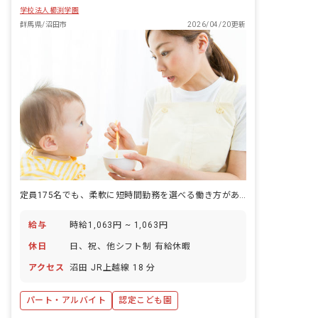
学校法人櫛渕学園
群馬県/沼田市
2026/04/20更新
定員175名でも、柔軟に短時間勤務を選べる働き方がある園。
給与
時給1,063円 ~ 1,063円
休日
日、祝、他シフト制 有給休暇
アクセス
沼田 JR上越線 18 分
パート・アルバイト
認定こども園