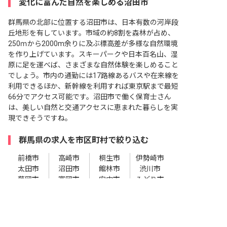
変化に富んだ自然を楽しめる沼田市
群馬県の北部に位置する沼田市は、日本有数の河岸段
丘地形を有しています。市域の約8割を森林が占め、
250ｍから2000m余りに及ぶ標高差が多様な自然環境
を作り上げています。スキーパークや日本百名山、湿
原に足を運べば、さまざまな自然体験を楽しめること
でしょう。市内の通勤には17路線あるバスや在来線を
利用できるほか、新幹線を利用すれば東京駅まで最短
66分でアクセス可能です。沼田市で働く保育士さん
は、美しい自然と交通アクセスに恵まれた暮らしを実
現できそうですね。
群馬県の求人を市区町村で絞り込む
前橋市
高崎市
桐生市
伊勢崎市
太田市
沼田市
館林市
渋川市
藤岡市
富岡市
安中市
みどり市
非公開の求人多数！ 紹介登録はこちら
北群馬郡
榛東村
吉岡町
多野郡
沼田市の求人を紹介してもらう
上野村
神流町
甘楽郡
下仁田町
南牧村
甘楽町
吾妻郡
中之条町
長野原町
嬬恋村
草津町
高山村