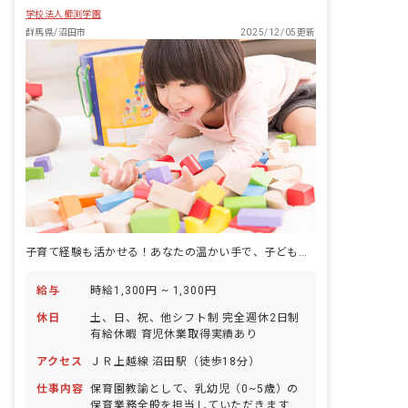
学校法人櫛渕学園
群馬県/沼田市
2025/12/05更新
子育て経験も活かせる！あなたの温かい手で、子どもたちの未来を育みませんか？
給与
時給1,300円 ~ 1,300円
休日
土、日、祝、他シフト制 完全週休2日制
有給休暇 育児休業取得実績あり
アクセス
ＪＲ上越線 沼田駅（徒歩18分）
仕事内容
保育園教諭として、乳幼児（0~5歳）の
保育業務全般を担当していただきます。