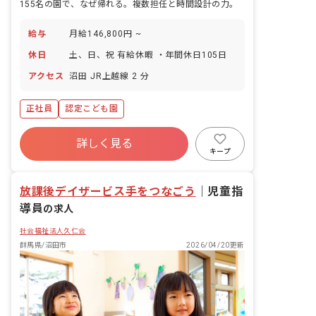
155名の園で、なぜ帰れる。複数担任と時間設計の力。
給与
月給146,800円 ~
休日
土、日、祝 有給休暇 ・年間休日105日
アクセス
沼田 JR上越線 2 分
正社員
認定こども園
詳しく見る
キープ
放課後デイザービス手をつなごう
｜
児童指
導員
の求人
社会福祉法人久仁会
群馬県/沼田市
2026/04/20更新