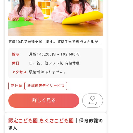
定員10名で発達支援に集中。資格手当で専門スキルが評価される
給与
月給146,200円 ~ 192,600円
休日
日、祝、他シフト制 有給休暇
アクセス
駅情報はありません。
正社員
放課後等デイサービス
詳しく見る
キープ
認定こども園 ちぐさこども園
｜
保育教諭
の
求人