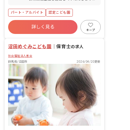
具体的な業務内容: ・乳幼児の保育業務
全般 ・環境整備 ・子どもの迎え、見送
パート・アルバイト
認定こども園
り ・寝かしつけ ・おやつ、給食の準備
■園児年齢層：0～5歳児
詳しく見る
キープ
沼田めぐみこども園
｜
保育士
の求人
社会福祉法人恵会
群馬県/沼田市
2026/04/20更新