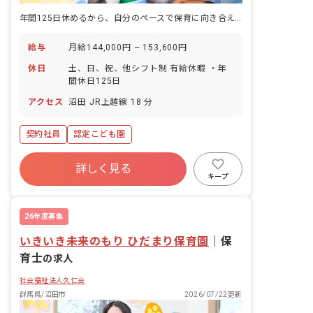
年間125日休めるから、自分のペースで保育に向き合える園。
給与
月給144,000円 ~ 153,600円
休日
土、日、祝、他シフト制 有給休暇 ・年
間休日125日
アクセス
沼田 JR上越線 18 分
契約社員
認定こども園
詳しく見る
キープ
26年度募集
いきいき未来のもり ひだまり保育園
｜
保
育士
の求人
社会福祉法人久仁会
群馬県/沼田市
2026/07/22更新