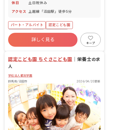
休日
土日祝休み
アクセス
上越線「沼田駅」徒歩5分
パート・アルバイト
認定こども園
土日祝休み
有給
残業少なめ
詳しく見る
産休育休制度
社会福祉法人
車通勤可
キープ
未経験歓迎
駅近5分以内
認定こども園 ちぐさこども園
｜
栄養士
の求
人
学校法人櫛渕学園
群馬県/沼田市
2026/04/20更新