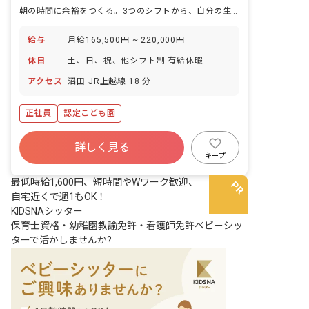
朝の時間に余裕をつくる。3つのシフトから、自分の生活に合わせて選べる。
給与
月給165,500円 ~ 220,000円
休日
土、日、祝、他シフト制 有給休暇
アクセス
沼田 JR上越線 18 分
正社員
認定こども園
詳しく見る
キープ
最低時給1,600円、短時間やWワーク歓迎、
自宅近くで週1もOK！
KIDSNAシッター
保育士資格・幼稚園教諭免許・看護師免許ベビーシッ
ターで活かしませんか?