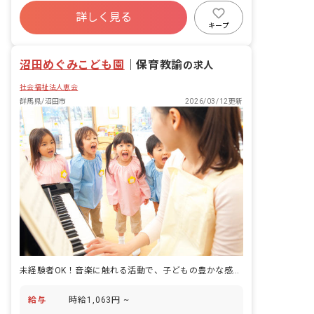
詳しく見る
キープ
沼田めぐみこども園
｜
保育教諭
の求人
社会福祉法人恵会
群馬県/沼田市
2026/03/12更新
未経験者OK！音楽に触れる活動で、子どもの豊かな感性を育てています。
給与
時給1,063円 ~