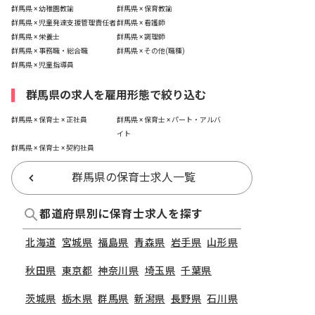
群馬県 × 幼稚園教諭
群馬県 × 保育教諭
群馬県 × 児童発達支援管理責任者
群馬県 × 看護師
群馬県 × 栄養士
群馬県 × 調理師
群馬県 × 事務職・総合職
群馬県 × その他(職種)
群馬県 × 児童指導員
群馬県の求人を雇用形態で絞り込む
群馬県 × 保育士 × 正社員
群馬県 × 保育士 × パート・アルバ
イト
群馬県 × 保育士 × 契約社員
群馬県の保育士求人一覧
都道府県別に保育士求人を探す
北海道
宮城県
福島県
青森県
岩手県
山形県
秋田県
東京都
神奈川県
埼玉県
千葉県
茨城県
栃木県
群馬県
新潟県
長野県
石川県