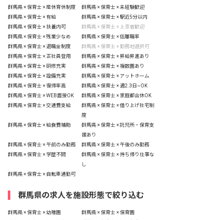
群馬県 × 保育士 × 産休育休制度
群馬県 × 保育士 × 未経験歓迎
群馬県 × 保育士 × 有給
群馬県 × 保育士 × 駅近5分以内
群馬県 × 保育士 × 扶養内可
群馬県 × 保育士 × 上京者歓迎
群馬県 × 保育士 × 残業少なめ
群馬県 × 保育士 × 低離職率
群馬県 × 保育士 × 退職金制度
群馬県 × 保育士 × 勤務地選択可
群馬県 × 保育士 × 正社員登用
群馬県 × 保育士 × 昇給昇進あり
群馬県 × 保育士 × 研修充実
群馬県 × 保育士 × 複数園あり
群馬県 × 保育士 × 設備充実
群馬県 × 保育士 × アットホーム
群馬県 × 保育士 × 復帰率高
群馬県 × 保育士 × 週2.3日~OK
群馬県 × 保育士 × WEB面接OK
群馬県 × 保育士 × 家庭都合休OK
群馬県 × 保育士 × 交通費支給
群馬県 × 保育士 × 借り上げ社宅制
度
群馬県 × 保育士 × 給食費補助
群馬県 × 保育士 × 託児所・保育支
援あり
群馬県 × 保育士 × 午前のみ勤務
群馬県 × 保育士 × 午後のみ勤務
群馬県 × 保育士 × 学歴不問
群馬県 × 保育士 × 持ち帰り仕事な
し
群馬県 × 保育士 × 自転車通勤可
群馬県の求人を施設形態で絞り込む
群馬県 × 保育士 × 幼稚園
群馬県 × 保育士 × 保育園