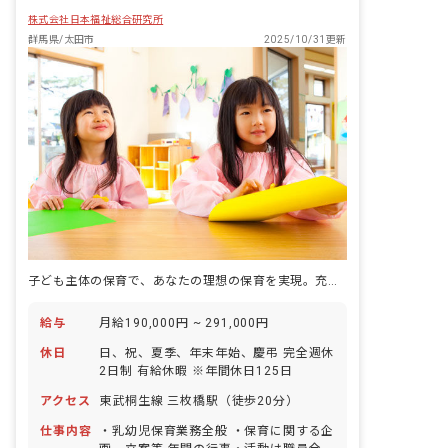
株式会社日本福祉総合研究所
群馬県/太田市
2025/10/31更新
子ども主体の保育で、あなたの理想の保育を実現。充実の休日で心豊かな毎日を。
給与
月給190,000円 ~ 291,000円
休日
日、祝、夏季、年末年始、慶弔 完全週休
2日制 有給休暇 ※年間休日125日
アクセス
東武桐生線 三枚橋駅（徒歩20分）
仕事内容
・乳幼児保育業務全般 ・保育に関する企