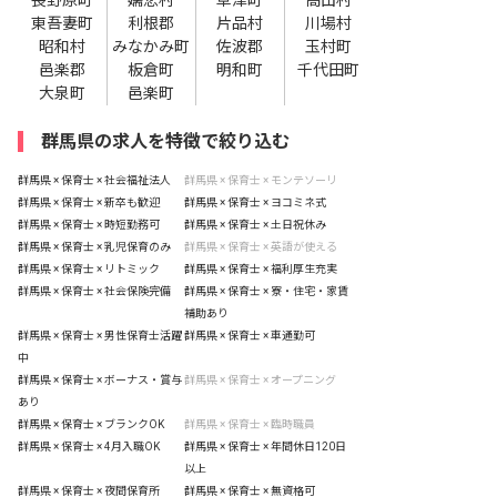
東吾妻町
利根郡
片品村
川場村
昭和村
みなかみ町
佐波郡
玉村町
邑楽郡
板倉町
明和町
千代田町
大泉町
邑楽町
群馬県の求人を特徴で絞り込む
群馬県 × 保育士 × 社会福祉法人
群馬県 × 保育士 × モンテソーリ
群馬県 × 保育士 × 新卒も歓迎
群馬県 × 保育士 × ヨコミネ式
群馬県 × 保育士 × 時短勤務可
群馬県 × 保育士 × 土日祝休み
群馬県 × 保育士 × 乳児保育のみ
群馬県 × 保育士 × 英語が使える
群馬県 × 保育士 × リトミック
群馬県 × 保育士 × 福利厚生充実
群馬県 × 保育士 × 社会保険完備
群馬県 × 保育士 × 寮・住宅・家賃
補助あり
群馬県 × 保育士 × 男性保育士活躍
群馬県 × 保育士 × 車通勤可
中
群馬県 × 保育士 × ボーナス・賞与
群馬県 × 保育士 × オープニング
あり
群馬県 × 保育士 × ブランクOK
群馬県 × 保育士 × 臨時職員
群馬県 × 保育士 × 4月入職OK
群馬県 × 保育士 × 年間休日120日
以上
群馬県 × 保育士 × 夜間保育所
群馬県 × 保育士 × 無資格可