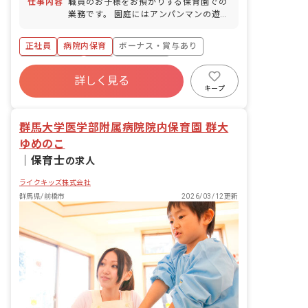
仕事内容
職員のお子様をお預かりする保育園での
業務です。 園庭にはアンパンマンの遊具
があり、広い構内には警備員が常駐して
いるため、安全な環境で散歩に出かける
正社員
病院内保育
ボーナス・賞与あり
ことも可能です。 主な業務内容は以下の
通りです。 ・登室・降室の対応 ・おむ
社会保険完備
有給
退職金制度
つ替えや着替え介助 ・自由遊びの見守り
詳しく見る
昇給昇進あり
産休育休制度
未経験歓迎
その他、保育業務全般を担当していただ
キープ
きます。
群馬大学医学部附属病院院内保育園 群大
ゆめのこ
｜
保育士
の求人
ライクキッズ株式会社
群馬県/前橋市
2026/03/12更新