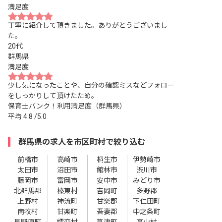
満足度
丁寧に紹介して頂きました。ありがとうございまし
た。
20代
群馬県
満足度
少し気になったことや、自分の確認ミスなどフォロー
をしっかりして頂けたため。
保育士バンク！利用満足度（群馬県）
平均
4.8
/5.0
群馬県の求人を市区町村で絞り込む
前橋市
高崎市
桐生市
伊勢崎市
太田市
沼田市
館林市
渋川市
藤岡市
富岡市
安中市
みどり市
北群馬郡
榛東村
吉岡町
多野郡
上野村
神流町
甘楽郡
下仁田町
南牧村
甘楽町
吾妻郡
中之条町
長野原町
嬬恋村
草津町
高山村