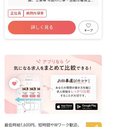
画、立案等 年間の行事・活動は職員全員
が考え提案・実行します。 ■園児年齢
層：0～5歳児 ■書類作成ツール導入：あ
正社員
病院内保育
り ■保護者との連絡アプリ導入：あり
詳しく見る
キープ
最低時給1,600円、短時間やWワーク歓迎、