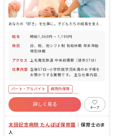
あなたの「好き」を仕事に。子どもたちの成長を支える喜びを分かち合いませんか？
給与
時給1,063円 ~ 1,190円
休日
日、祝、他シフト制 有給休暇 年末年始
特別休暇
アクセス
上毛電気鉄道 中央前橋駅（徒歩27分）
仕事内容
生後57日~小学校就学児未満のお子様を
お預かりする業務です。 主な仕事内容は
以下の通りです。 ・登室・降室の対応
・おむつ替えや着替えの介助 ・自由遊び
パート・アルバイト
病院内保育
の見守り など
未経験歓迎
無資格可
夜間保育所
詳しく見る
キープ
太田記念病院 たんぽぽ保育園
｜
保育士
の求
人