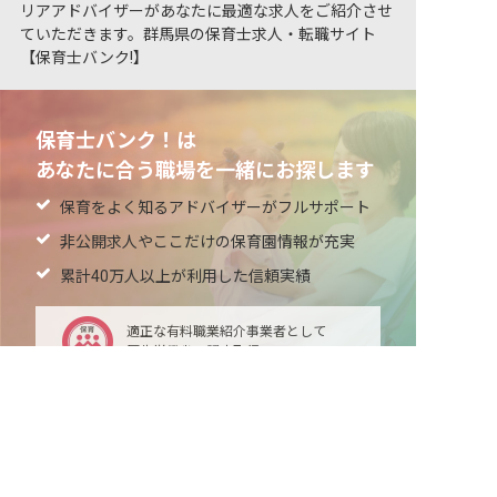
リアアドバイザーがあなたに最適な求人をご紹介させ
ていただきます。群馬県の保育士求人・転職サイト
【保育士バンク!】
保育士バンク！は
あなたに合う職場を一緒にお探します
保育をよく知るアドバイザーがフルサポート
非公開求人やここだけの保育園情報が充実
累計40万人以上が利用した信頼実績
適正な有料職業紹介事業者として
厚生労働省の認定取得
非公開の求人多数！ 紹介登録はこちら
群馬県の求人を紹介してもらう
最新情報をゲット
LINE友だち追加