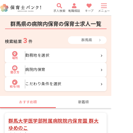
求人検索
転職相談
キープ
メニュー
群馬県の病院内保育の保育士求人一覧
3
群馬県
検索結果
件
勤務地を選択
場所
病院内保育
働き方
こだわり条件を選択
給与/他
おすすめ順
新着順
群馬大学医学部附属病院院内保育園 群大
ゆめのこ