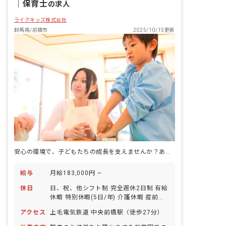
｜
保育士
の求人
ライクキッズ株式会社
群馬県/前橋市
2025/10/15更新
安心の環境で、子どもたちの成長を支えませんか？あなたの温かい手が未来を育みます。
給与
月給183,000円 ~
休日
日、祝、他シフト制 完全週休2日制 有給
休暇 特別休暇(5日/年) 介護休暇 産前産
後休暇・育児休暇 ※年間休日120日
アクセス
上毛電気鉄道 中央前橋駅（徒歩27分）