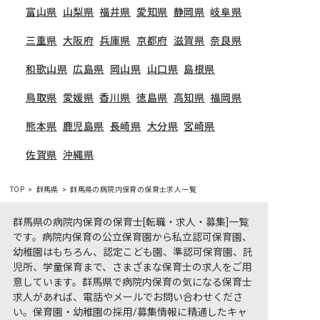
富山県
山梨県
福井県
愛知県
静岡県
岐阜県
三重県
大阪府
兵庫県
京都府
滋賀県
奈良県
和歌山県
広島県
岡山県
山口県
島根県
鳥取県
愛媛県
香川県
徳島県
高知県
福岡県
熊本県
鹿児島県
長崎県
大分県
宮崎県
佐賀県
沖縄県
TOP
群馬県
群馬県の病院内保育の保育士求人一覧
群馬県の病院内保育の保育士[転職・求人・募集]一覧
です。病院内保育の公立保育園から私立認可保育園、
幼稚園はもちろん、認定こども園、準認可保育園、託
児所、学童保育まで、さまざまな保育士の求人をご用
意しています。群馬県で病院内保育の気になる保育士
求人があれば、電話やメールでお問い合わせくださ
い。保育園・幼稚園の採用/募集情報に精通したキャ