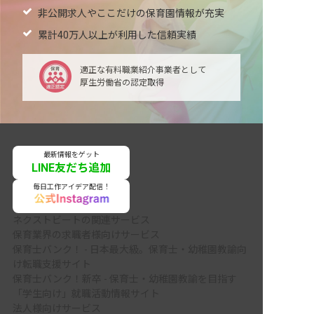
非公開求人やここだけの保育園情報が充実
累計40万人以上が利用した信頼実績
適正な有料職業紹介事業者として
厚生労働省の認定取得
最新情報をゲット
LINE友だち追加
毎日工作アイデア配信！
ネクストビートの関連サービス
保育業界の求職者様向けサービス
保育士バンク！ - 日本最大級。保育士・幼稚園教諭向
け転職支援サイト
保育士バンク！新卒 - 保育士・幼稚園教諭を目指す
「学生向け」就職活動情報サイト
法人様向けサービス