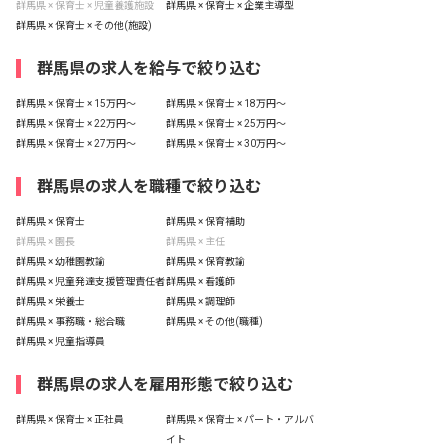
群馬県 × 保育士 × 児童養護施設
群馬県 × 保育士 × 企業主導型
群馬県 × 保育士 × その他(施設)
群馬県の求人を給与で絞り込む
群馬県 × 保育士 × 15万円〜
群馬県 × 保育士 × 18万円〜
群馬県 × 保育士 × 22万円〜
群馬県 × 保育士 × 25万円〜
群馬県 × 保育士 × 27万円〜
群馬県 × 保育士 × 30万円〜
群馬県の求人を職種で絞り込む
群馬県 × 保育士
群馬県 × 保育補助
群馬県 × 園長
群馬県 × 主任
群馬県 × 幼稚園教諭
群馬県 × 保育教諭
群馬県 × 児童発達支援管理責任者
群馬県 × 看護師
群馬県 × 栄養士
群馬県 × 調理師
群馬県 × 事務職・総合職
群馬県 × その他(職種)
群馬県 × 児童指導員
群馬県の求人を雇用形態で絞り込む
群馬県 × 保育士 × 正社員
群馬県 × 保育士 × パート・アルバ
イト