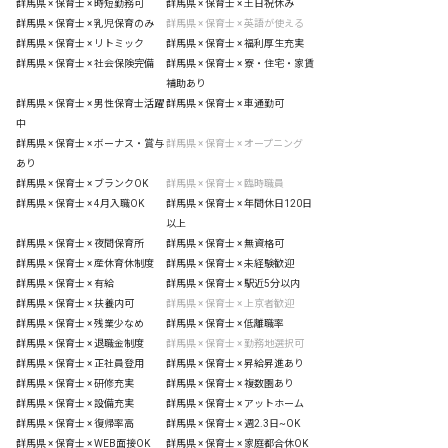
群馬県 × 保育士 × 時短勤務可
群馬県 × 保育士 × 土日祝休み
群馬県 × 保育士 × 乳児保育のみ
群馬県 × 保育士 × 英語が使える
群馬県 × 保育士 × リトミック
群馬県 × 保育士 × 福利厚生充実
群馬県 × 保育士 × 社会保険完備
群馬県 × 保育士 × 寮・住宅・家賃
補助あり
群馬県 × 保育士 × 男性保育士活躍
群馬県 × 保育士 × 車通勤可
中
群馬県 × 保育士 × ボーナス・賞与
群馬県 × 保育士 × オープニング
あり
群馬県 × 保育士 × ブランクOK
群馬県 × 保育士 × 臨時職員
群馬県 × 保育士 × 4月入職OK
群馬県 × 保育士 × 年間休日120日
以上
群馬県 × 保育士 × 夜間保育所
群馬県 × 保育士 × 無資格可
群馬県 × 保育士 × 産休育休制度
群馬県 × 保育士 × 未経験歓迎
群馬県 × 保育士 × 有給
群馬県 × 保育士 × 駅近5分以内
群馬県 × 保育士 × 扶養内可
群馬県 × 保育士 × 上京者歓迎
群馬県 × 保育士 × 残業少なめ
群馬県 × 保育士 × 低離職率
群馬県 × 保育士 × 退職金制度
群馬県 × 保育士 × 勤務地選択可
群馬県 × 保育士 × 正社員登用
群馬県 × 保育士 × 昇給昇進あり
群馬県 × 保育士 × 研修充実
群馬県 × 保育士 × 複数園あり
群馬県 × 保育士 × 設備充実
群馬県 × 保育士 × アットホーム
群馬県 × 保育士 × 復帰率高
群馬県 × 保育士 × 週2.3日~OK
群馬県 × 保育士 × WEB面接OK
群馬県 × 保育士 × 家庭都合休OK