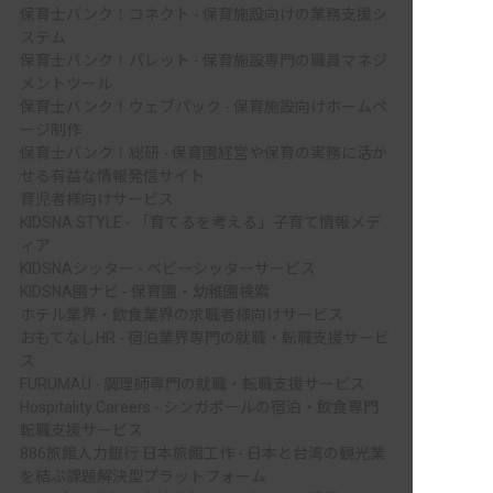
保育士バンク！コネクト - 保育施設向けの業務支援シ
ステム
保育士バンク！パレット - 保育施設専門の職員マネジ
メントツール
保育士バンク！ウェブパック - 保育施設向けホームペ
ージ制作
保育士バンク！総研 - 保育園経営や保育の実務に活か
せる有益な情報発信サイト
育児者様向けサービス
KIDSNA STYLE - 「育てるを考える」子育て情報メデ
ィア
KIDSNAシッター - ベビーシッターサービス
KIDSNA園ナビ - 保育園・幼稚園検索
ホテル業界・飲食業界の求職者様向けサービス
おもてなしHR - 宿泊業界専門の就職・転職支援サービ
ス
FURUMAU - 調理師専門の就職・転職支援サービス
Hospitality Careers - シンガポールの宿泊・飲食専門
転職支援サービス
886旅館人力銀行 日本旅館工作 - 日本と台湾の観光業
を結ぶ課題解決型プラットフォーム