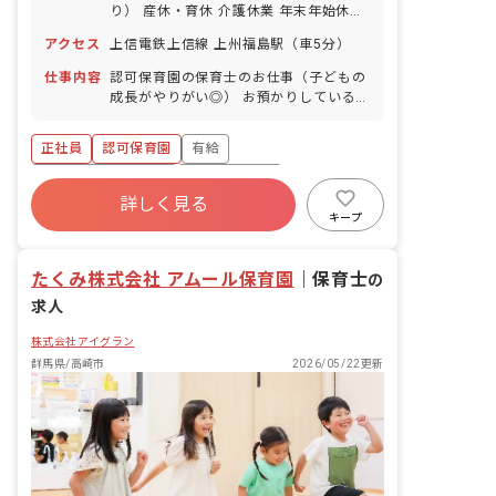
り） 産休・育休 介護休業 年末年始休暇
年間休日110日 ※年によって変更の可
アクセス
上信電鉄上信線 上州福島駅（車5分）
能性有
仕事内容
認可保育園の保育士のお仕事（子どもの
成長がやりがい◎） お預かりしている子
ども達についてお世話をお願いします。
・食事・睡眠・排泄・清潔・衣類の着脱
正社員
認可保育園
有給
等 ・集団生活を通じた社会性の装着 ・
行事の計画・実行、お知らせの作成
ボーナス・賞与あり
社会保険完備
詳しく見る
福利厚生充実
退職金制度
昇給昇進あり
キープ
産休育休制度
未経験歓迎
たくみ株式会社 アムール保育園
｜
保育士
の
求人
株式会社アイグラン
群馬県/高崎市
2026/05/22更新