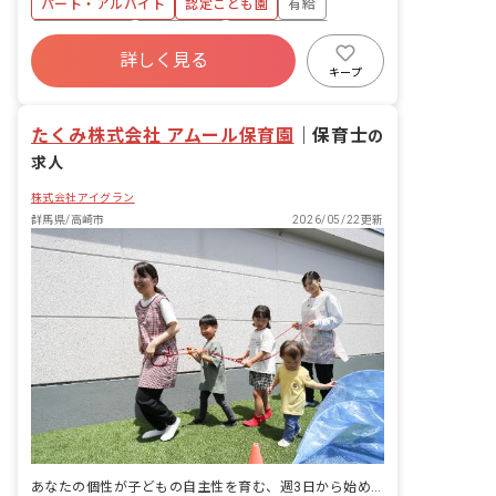
パート・アルバイト
認定こども園
有給
管理を行ないながら、生活習慣の指導
（食事・睡眠・排泄・着替え等） ・壁面
社会保険完備
土日祝休み
福利厚生充実
などの制作物の作成 ・清掃等のその他保
詳しく見る
残業少なめ
昇給昇進あり
産休育休制度
育に係る業務
キープ
社会福祉法人
たくみ株式会社 アムール保育園
｜
保育士
の
求人
株式会社アイグラン
群馬県/高崎市
2026/05/22更新
あなたの個性が子どもの自主性を育む、週3日から始める保育の旅