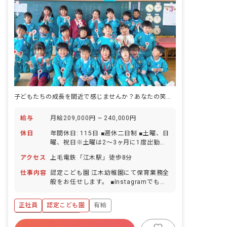
子どもたちの成長を間近で感じませんか？あなたの笑顔が未来を育む場所です。
給与
月給209,000円 ~ 240,000円
休日
年間休日: 115日 ■週休二日制 ■土曜、日
曜、祝日※土曜は2～3ヶ月に1度出勤が
あります。 ■有給休暇（取得率80％） ■
アクセス
上毛電鉄「江木駅」徒歩8分
産休育休休暇（取得率100％） ■長期休
暇
仕事内容
認定こども園 江木幼稚園にて保育業務全
般をお任せします。 ■Instagramでも情
報を発信しています ・認定こども園 江
木幼稚園
正社員
認定こども園
有給
https://www.instagram.com/egi.youchien/
・えぎっこ先生
ボーナス・賞与あり