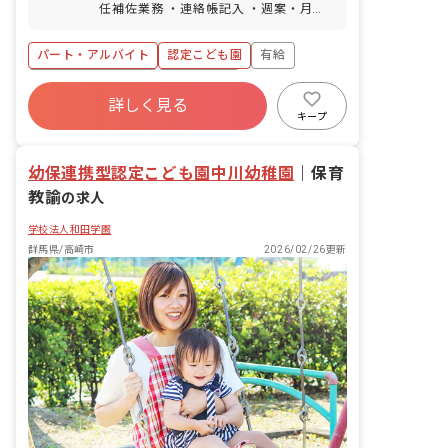
任補佐業務 ・連絡帳記入 ・週案・月案
の作成（PC入力） ・保護者対応 ＜クラ
ス定員＞ 0歳児クラス 20名／職員7名
パート・アルバイト
認定こども園
有給
1歳児クラス 25名／職員5名 2歳児クラ
ス 30名／職員6名 3歳児クラス 30名
年間休日120日以上
残業少なめ
／職員2名 4歳児クラス 35名／職員2名
詳しく見る
昇給昇進あり
産休育休制度
社会福祉法人
5歳児クラス 35名／職員2名 ■保育のこ
キープ
だわり ・計画されたカリキュラムを遊び
車通勤可
正社員登用
ながら体験する時間と、自分たちの興味
幼保連携型認定こども園中川幼稚園
があることを好きなだけ探求できる時間
｜
保育
があり、主体的に学びバランスよく成長
教諭
の求人
できる環境を整えています。 ・保育者の
資質向上のため、定期的に勉強会に出席
学校法人和田学園
でき、さらに園内で参加可能なピアノの
群馬県/高崎市
2026/02/26更新
個人レッスン受講を申し込むことができ
ます。 ・清掃専門職員が在中で、保育の
お仕事に集中できる環境が整っていま
す。