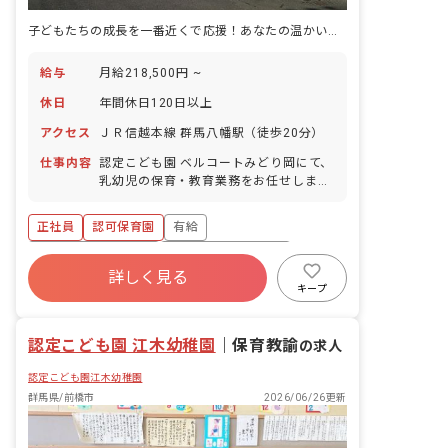
子どもたちの成長を一番近くで応援！あなたの温かい心が輝く場所です
給与
月給218,500円 ~
休日
年間休日120日以上
アクセス
ＪＲ信越本線 群馬八幡駅（徒歩20分）
仕事内容
認定こども園 ベルコートみどり岡にて、
乳幼児の保育・教育業務をお任せしま
す。
正社員
認可保育園
有給
ボーナス・賞与あり
年間休日120日以上
詳しく見る
寮・住宅・家賃補助あり
社会保険完備
キープ
福利厚生充実
退職金制度
残業少なめ
認定こども園 江木幼稚園
｜
保育教諭
の求人
認定こども園江木幼稚園
群馬県/前橋市
2026/06/26更新