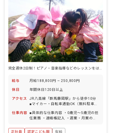
完全週休2日制！ピアノ・音楽指導などのレッスンをはじめ、研修制度充実！
給与
月給188,800円 ~ 250,800円
休日
年間休日120日以上
アクセス
JR八高線「群馬藤岡駅」から徒歩10分
■マイカー・自転車通勤OK（無料駐車場
完備）
仕事内容
■具体的な仕事内容 ・0歳児～5歳児の担
任業務 ・連絡帳記入 ・週案・月案の作
成（PC入力） ・保護者対応 ＜クラス定
員＞ 0歳児クラス 20名／職員7名 1歳
正社員
認定こども園
有給