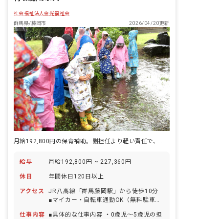
社会福祉法人金光福祉会
群馬県/藤岡市
2026/04/20更新
月給192,800円の保育補助。副担任より軽い責任で、バランスよく稼げる
給与
月給192,800円 ~ 227,360円
休日
年間休日120日以上
アクセス
JR八高線「群馬藤岡駅」から徒歩10分
■マイカー・自転車通勤OK（無料駐車場
完備）
仕事内容
■具体的な仕事内容 ・0歳児～5歳児の担