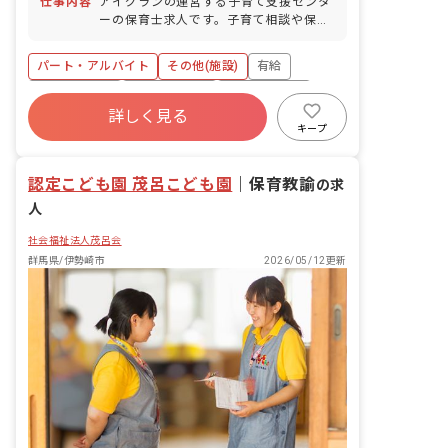
仕事内容
アイグランの運営する子育て支援センタ
ーの保育士求人です。子育て相談や保護
者同士・子ども同士の交流を図る場をつ
くります。子育ての悩みを少しでも解消
パート・アルバイト
その他(施設)
有給
し、前向きに子育てに取り組んでいただ
けるよう安心して利用いただける環境を
福利厚生充実
昇給昇進あり
産休育休制度
つくります。
詳しく見る
未経験歓迎
研修充実
WEB面接OK
キープ
複数園あり
認定こども園 茂呂こども園
｜
保育教諭
の求
人
社会福祉法人茂呂会
群馬県/伊勢崎市
2026/05/12更新