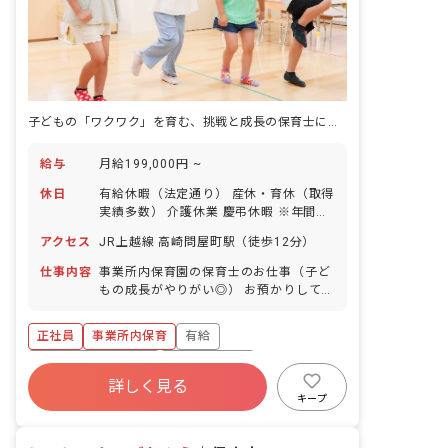
子どもの「ワクワク」を育む、挑戦と成長の保育士になろう
給与
月給199,000円 ~
休日
有給休暇（法定通り） 産休・育休（取得
実績多数） 介護休業 慶弔休暇 ※年間休
日107日（週1日または4週4日以上の休
アクセス
JR上越線 高崎問屋町駅（徒歩12分）
日を付与）
仕事内容
事業所内保育園の保育士のお仕事（子ど
もの成長がやりがい◎） お預かりしてい
る子ども達についてお世話をお願いしま
す。 ・食事・睡眠・排泄・清潔・衣類の
正社員
事業所内保育
有給
着脱等 ・集団生活を通じた社会性の装着
・行事の計画・実行、お知らせの作成
ボーナス・賞与あり
社会保険完備
詳しく見る
福利厚生充実
退職金制度
昇給昇進あり
キープ
産休育休制度
未経験歓迎