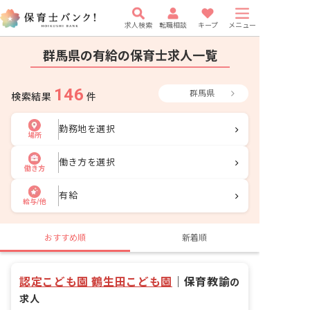
求人検索
転職相談
キープ
メニュー
群馬県の有給の保育士求人一覧
146
群馬県
検索結果
件
勤務地を選択
場所
働き方を選択
働き方
有給
給与/他
おすすめ順
新着順
認定こども園 鶴生田こども園
｜
保育教諭
の
求人