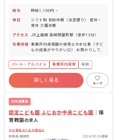
給与
時給1,100円 ~
休日
シフト制 有給休暇（法定通り） 産休・
育休 介護休業
アクセス
JR上越線 高崎問屋町駅（徒歩12分）
仕事内容
事業所内保育園の保育士のお仕事（子ど
もの成長がやりがい◎） お預かりしてい
る子ども達についてお世話をお願いしま
す。 ・食事・睡眠・排泄・清潔・衣類の
パート・アルバイト
事業所内保育
有給
着脱等 ・集団生活を通じた社会性の装着
・行事の計画・実行、お知らせの作成
福利厚生充実
産休育休制度
未経験歓迎
詳しく見る
研修充実
WEB面接OK
複数園あり
キープ
ブランクOK
26年度募集
認定こども園 ふじおか中央こども園
｜
保
育教諭
の求人
社会福祉法人金光福祉会
群馬県/藤岡市
2026/02/26更新