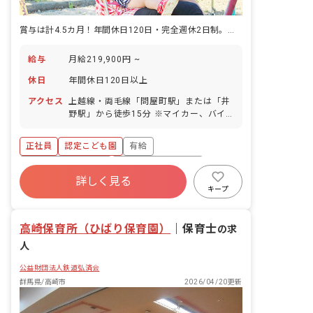
賞与は計4.5カ月！年間休日120日・完全週休2日制。マイカー通勤OK
給与
月給219,900円 ~
休日
年間休日120日以上
アクセス
上越線・両毛線「問屋町駅」または「井
野駅」から徒歩15分 ※マイカー、バイ
ク・自転車通勤OK（無料の駐車場・駐輪
場完備）
正社員
認定こども園
有給
ボーナス・賞与あり
年間休日120日以上
詳しく見る
社会保険完備
退職金制度
昇給昇進あり
キープ
産休育休制度
車通勤可
高崎保育所（ひばり保育園）
｜
保育士
の求
人
公益財団法人鉄道弘済会
群馬県/高崎市
2026/04/20更新