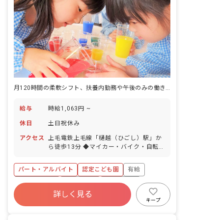
月120時間の柔軟シフト、扶養内勤務や午後のみの働き方もOK。
給与
時給1,063円 ~
休日
土日祝休み
アクセス
上毛電鉄上毛線「樋越（ひごし）駅」か
ら徒歩13分 ◆マイカー・バイク・自転
車通勤OK（無料駐車場・駐輪場を完備）
◆通勤距離に応じてガソリン代支給あり
パート・アルバイト
認定こども園
有給
社会保険完備
土日祝休み
退職金制度
詳しく見る
残業少なめ
産休育休制度
社会福祉法人
キープ
車通勤可