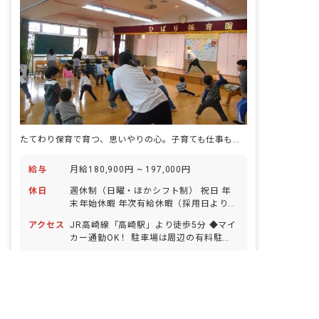
たてわり保育で育つ、思いやりの心。子育ても仕事も、両立できる園。
給与
月給180,900円 ~ 197,000円
休日
週休制（日曜・ほかシフト制） 祝日 年
末年始休暇 年次有給休暇（採用日より3
カ月勤務後に10日付与／条件あり）最大
アクセス
JR高崎線「高崎駅」より徒歩5分 ◆マイ
20日付与 慶弔休暇（結婚・忌引） 産前
カー通勤OK！ 駐車場は周辺の有料駐車
産後・育児休暇（取得率100％！） 介
場を各自ご契約いただきます。別途園よ
護・看護休暇 ※年間休日112日 ◆産育休
非公開の求人多数！ 紹介登録はこちら
り補助支給（規定あり）
取得率100％！ 産育休復帰後は時短勤務
正社員
保育園
有給
群馬県の求人を紹介してもらう
も可能！子育てと仕事を無理なく両立で
ボーナス・賞与あり
きる環境です。 ◆有休は半日単位で取得
詳しく見る
OK！ 「午前中だけ通院で休みたい」な
寮・住宅・家賃補助あり
社会保険完備
キープ