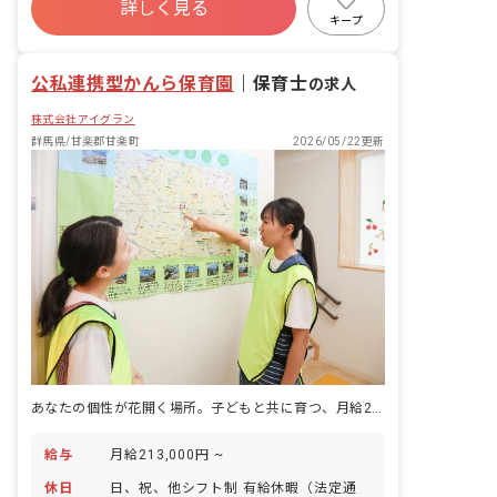
https://www.instagram.com/egikko.sensei/
詳しく見る
寮・住宅・家賃補助あり
社会保険完備
キープ
福利厚生充実
残業少なめ
昇給昇進あり
産休育休制度
公私連携型かんら保育園
｜
保育士
の求人
株式会社アイグラン
群馬県/甘楽郡甘楽町
2026/05/22更新
あなたの個性が花開く場所。子どもと共に育つ、月給21.3万～×駅チカ保育
給与
月給213,000円 ~
休日
日、祝、他シフト制 有給休暇（法定通