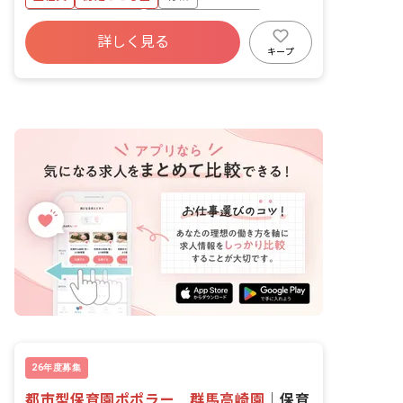
児クラス 25名／職員5名 2歳児クラ
ス 30名／職員6名 3歳児クラス 30名
ボーナス・賞与あり
年間休日120日以上
／職員2名 4歳児クラス 35名／職員2名
詳しく見る
寮・住宅・家賃補助あり
社会保険完備
5歳児クラス 35名／職員2名 ■保育のこ
キープ
だわり ・計画されたカリキュラムを遊び
福利厚生充実
退職金制度
残業少なめ
ながら体験する時間と、自分たちの興味
があることを好きなだけ探求できる時間
があり、主体的に学びバランスよく成長
できる環境を整えています。 ・保育者の
資質向上のため、定期的に勉強会に出席
でき、さらに園内で参加可能なピアノの
個人レッスン受講を申し込むことができ
ます。 ・清掃専門職員が在中で、保育の
お仕事に集中できる環境が整っていま
す。
26年度募集
都市型保育園ポポラー 群馬高崎園
｜
保育