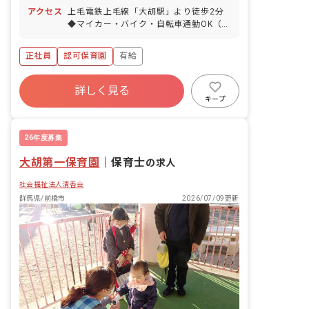
定休105日（年末年始休暇6日間含む）
アクセス
上毛電鉄上毛線「大胡駅」より徒歩2分
夏期休暇5日 アニバーサリー休暇2日 産
◆マイカー・バイク・自転車通勤OK（無
休育休制度 ⇒毎年1～2名取得実績があ
料駐車場・駐輪場を完備） ◆通勤距離に
ります。復帰率も100%！ 看護休暇（就
応じてガソリン代支給あり
学前のお子様1人につき年5日間） 介護
正社員
認可保育園
有給
休暇（該当する場合のみ1人につき年5日
ボーナス・賞与あり
間） ＜子育てと両立しやすい体制があり
詳しく見る
ます＞ プライベートを犠牲にせず、ご都
寮・住宅・家賃補助あり
社会保険完備
キープ
合に合った働き方で活躍してほしいと考
退職金制度
残業少なめ
昇給昇進あり
えています。 お子様の急な発熱などが発
生した際は、5分以内に退社できるくら
産休育休制度
26年度募集
いのカバー体制があります！
大胡第一保育園
｜
保育士
の求人
社会福祉法人清香会
群馬県/前橋市
2026/07/09更新