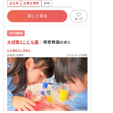
正社員
企業主導型
有給
ボーナス・賞与あり
年間休日120日以上
詳しく見る
寮・住宅・家賃補助あり
社会保険完備
キープ
福利厚生充実
残業少なめ
昇給昇進あり
26年度募集
大胡第3こども園
｜
保育教諭
の求人
社会福祉法人清香会
群馬県/前橋市
2026/04/20更新