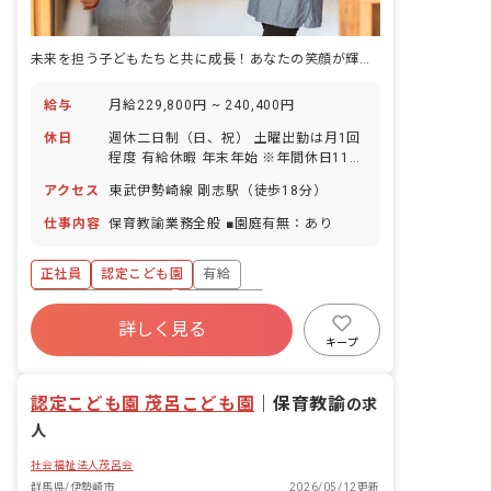
未来を担う子どもたちと共に成長！あなたの笑顔が輝く、やりがいあふれる毎日を。
給与
月給229,800円 ~ 240,400円
休日
週休二日制（日、祝） 土曜出勤は月1回
程度 有給休暇 年末年始 ※年間休日110
日
アクセス
東武伊勢崎線 剛志駅（徒歩18分）
仕事内容
保育教諭業務全般 ■園庭有無：あり
正社員
認定こども園
有給
ボーナス・賞与あり
残業少なめ
詳しく見る
昇給昇進あり
社会福祉法人
車通勤可
キープ
交通費支給
認定こども園 茂呂こども園
｜
保育教諭
の求
人
社会福祉法人茂呂会
群馬県/伊勢崎市
2026/05/12更新