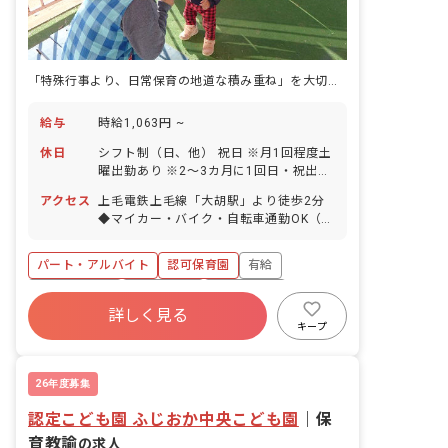
「特殊行事より、日常保育の地道な積み重ね」を大切にする保育園です。
給与
時給1,063円 ~
休日
シフト制（日、他） 祝日 ※月1回程度土
曜出勤あり ※2～3カ月に1回日・祝出勤
あり（振替休日あり） 夏季休暇（5日
アクセス
上毛電鉄上毛線「大胡駅」より徒歩2分
間） 年末年始休暇（12/29～1/3の6日
◆マイカー・バイク・自転車通勤OK（無
間） 有給休暇（法定通り付与） ⇒半休
料駐車場・駐輪場を完備） ◆通勤距離に
や5日以上の連休の取得も相談できま
応じてガソリン代支給あり
す！ 産休育休制度 ⇒毎年1～2名取得実
パート・アルバイト
認可保育園
有給
績があります。復帰率も100%！ 看護休
社会保険完備
退職金制度
残業少なめ
暇（就学前のお子様1人につき年5日間）
詳しく見る
介護休暇（該当する場合のみ1人につき
産休育休制度
社会福祉法人
車通勤可
キープ
年5日間） ＜子育てと両立しやすい体制
正社員登用
があります＞ プライベートを犠牲にせ
ず、ご都合に合った働き方で活躍してほ
26年度募集
しいと考えています。 お子様の急な発熱
などが発生した際は、5分以内に退社で
認定こども園 ふじおか中央こども園
｜
保
きるくらいのカバー体制があります！
育教諭
の求人