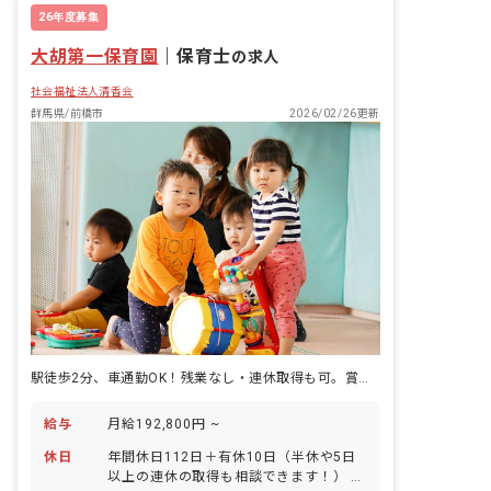
26年度募集
大胡第一保育園
｜
保育士
の求人
社会福祉法人清香会
群馬県/前橋市
2026/02/26更新
駅徒歩2分、車通勤OK！残業なし・連休取得も可。賞与最大年4.4カ月分
給与
月給192,800円 ~
休日
年間休日112日＋有休10日（半休や5日
以上の連休の取得も相談できます！） 指