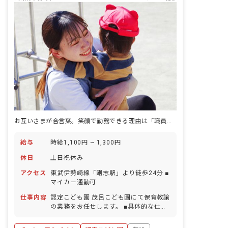
お互いさまが合言葉。笑顔で勤務できる理由は「職員の仲の良さ」にあり！
給与
時給1,100円 ~ 1,300円
休日
土日祝休み
アクセス
東武伊勢崎線「剛志駅」より徒歩24分 ■
マイカー通勤可
仕事内容
認定こども園 茂呂こども園にて保育教諭
の業務をお任せします。 ■具体的な仕事
内容 0～5歳児の保育補助業務をお願い
します。 ・担任補助業務 ・健康面での