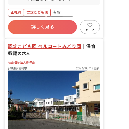
正社員
認定こども園
有給
ボーナス・賞与あり
社会保険完備
詳しく見る
退職金制度
昇給昇進あり
産休育休制度
キープ
社会福祉法人
車通勤可
認定こども園 ベルコートみどり岡
｜
保育
教諭
の求人
社会福祉法人長豊会
群馬県/高崎市
2026/05/12更新