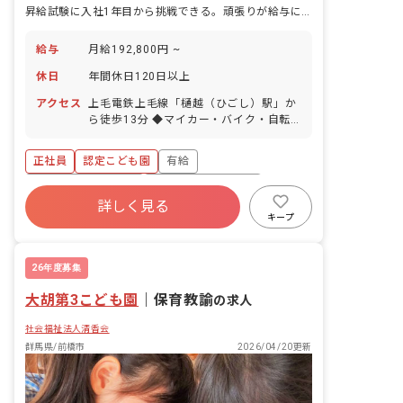
昇給試験に入社1年目から挑戦できる。頑張りが給与に反映される園。
給与
月給192,800円 ~
休日
年間休日120日以上
アクセス
上毛電鉄上毛線「樋越（ひごし）駅」か
ら徒歩13分 ◆マイカー・バイク・自転
車通勤OK（無料駐車場・駐輪場を完備）
◆通勤距離に応じてガソリン代支給あり
正社員
認定こども園
有給
ボーナス・賞与あり
年間休日120日以上
詳しく見る
寮・住宅・家賃補助あり
社会保険完備
キープ
退職金制度
残業少なめ
昇給昇進あり
26年度募集
大胡第3こども園
｜
保育教諭
の求人
社会福祉法人清香会
群馬県/前橋市
2026/04/20更新