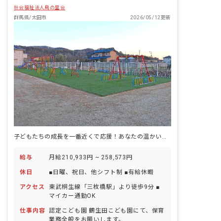
社会福祉法人鳥の里会
群馬県/太田市
2026/05/12更新
子どもたちの成長を一番近くで応援！あなたの温かい心が輝く保育園
給与
月給210,933円 ~ 258,573円
休日
■日曜、祝日、他シフト制 ■有給休暇
アクセス
東武桐生線「三枚橋駅」より徒歩9分 ■
マイカー通勤OK
仕事内容
認定こども園 鶴生田こども園にて、保育
業務全般をお願いします。