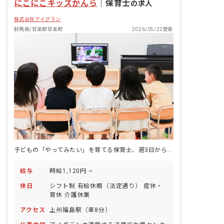
にこにこキッズかんら
｜
保育士
の求人
株式会社アイグラン
群馬県/甘楽郡甘楽町
2026/05/22更新
子どもの「やってみたい」を育てる保育士、週3日から活躍できます
給与
時給1,120円 ~
休日
シフト制 有給休暇（法定通り） 産休・
育休 介護休業
アクセス
上州福島駅（車8分）