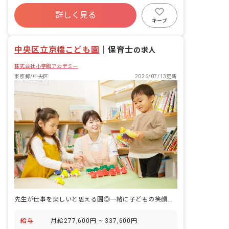
行事の計画・実行、お知らせの作成
寮・住宅・家賃補助あり
社会保険完備
詳しく見る
有給
福利厚生充実
退職金制度
キープ
昇給昇進あり
産休育休制度
中央区立京橋こども園
｜
保育士
の求人
株式会社小学館アカデミー
東京都/中央区
2026/07/13更新
先生が仕事を楽しいと思える園◎一緒に子どもの笑顔を作りませんか
給与
月給277,600円 ~ 337,600円