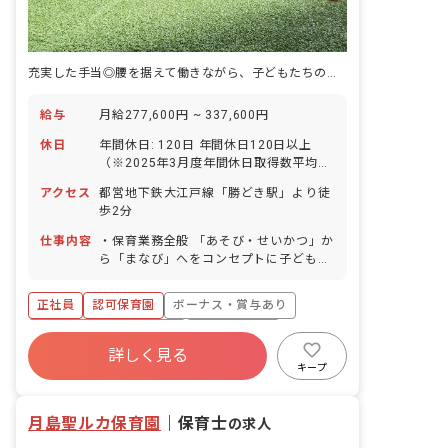
充実した手当◎腰を据えて働きながら、子どもたちの笑顔を増やしませんか
給与
月給277,600円 ~ 337,600円
休日
年間休日: 120日 年間休日120日以上
（※2025年3月度年間休日取得数平均
141日！） 週休2日制（日＋土または他
アクセス
都営地下鉄大江戸線「勝どき駅」より徒
シフト制による1日） 祝日 ※休日出勤が
歩2分
発生した場合は平日に振替のお休みを取
っていただきます。 有給休暇（初年度
仕事内容
・保育業務全般 「あそび・せいかつ」か
10日間） ■有給休暇は園運営に支障がで
ら「まなび」へをコンセプトに子どもた
ないよう、職員が協力し合いながら取得
ちの「楽しい」という気持ちを大切にし
しているので、お休みする人も出勤する
ながら、子どもたちの健やかな“ここ
正社員
認可保育園
ボーナス・賞与あり
人も、お互いに気持ちよく過ごせます。
ろ”と“からだ”を育む保育を常に心がけて
産休・育休制度 ■育休取得率女性
います。
寮・住宅・家賃補助あり
社会保険完備
100%・男性86%！もちろん男性も育休
詳しく見る
有給
福利厚生充実
退職金制度
を取得していただきやすい環境です。 夏
キープ
季休暇（3日間） 結婚休暇（連続5日
昇給昇進あり
産休育休制度
間） 介護休業制度 慶弔休暇 ライフサポ
ート休暇 リフレッシュ休暇
月島聖ルカ保育園
｜
保育士
の求人