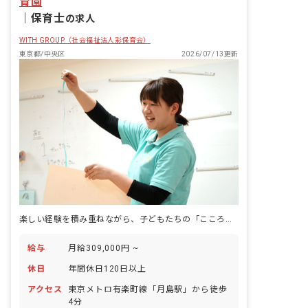
育園
｜
保育士
の求人
WITH GROUP（社会福祉法人彩保育会）
東京都/中央区
2026/07/13更新
楽しい経験を積み重ねながら、子どもたちの「こころ」を大切に育んでいきます
給与
月給309,000円 ~
休日
年間休日120日以上
アクセス
東京メトロ有楽町線「月島駅」から徒歩
4分