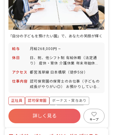
「自分の子どもを預けたい園」で、あなたの笑顔が輝く
給与
月給268,000円 ~
休日
日、祝、他シフト制 有給休暇（法定通
り） 産休・育休 介護休業 年末年始休暇
年間休日110日 ※年によって変更の可
アクセス
都営浅草線 日本橋駅（徒歩5分）
能性有
仕事内容
認可保育園の保育士のお仕事（子どもの
成長がやりがい◎） お預かりしている子
ども達についてお世話をお願いします。
・食事・睡眠・排泄・清潔・衣類の着脱
正社員
認可保育園
ボーナス・賞与あり
等 ・集団生活を通じた社会性の装着 ・
行事の計画・実行、お知らせの作成
寮・住宅・家賃補助あり
社会保険完備
詳しく見る
有給
福利厚生充実
退職金制度
キープ
昇給昇進あり
産休育休制度