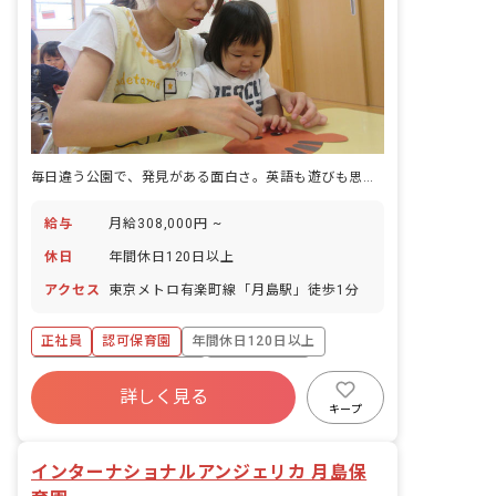
毎日違う公園で、発見がある面白さ。英語も遊びも思いきり！月給308,000円～
給与
月給308,000円 ~
休日
年間休日120日以上
アクセス
東京メトロ有楽町線「月島駅」徒歩1分
正社員
認可保育園
年間休日120日以上
寮・住宅・家賃補助あり
社会保険完備
詳しく見る
有給
福利厚生充実
退職金制度
キープ
残業少なめ
昇給昇進あり
インターナショナルアンジェリカ 月島保