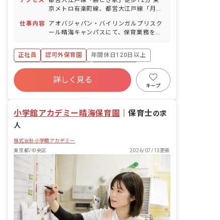
アクセス
都営大江戸線「勝どき駅」徒歩12分 東
京メトロ有楽町線、都営大江戸線「月島
駅」徒歩13分
仕事内容
アオバジャパン・バイリンガルプリスク
ール晴海キャンパスにて、保育業務をお
任せします。 ■具体的な仕事内容 ・クラ
ス担任業務
正社員
認可外保育園
年間休日120日以上
寮・住宅・家賃補助あり
社会保険完備
詳しく見る
有給
福利厚生充実
残業少なめ
キープ
昇給昇進あり
産休育休制度
小学館アカデミー晴海保育園
｜
保育士
の求
人
株式会社小学館アカデミー
東京都/中央区
2026/07/13更新