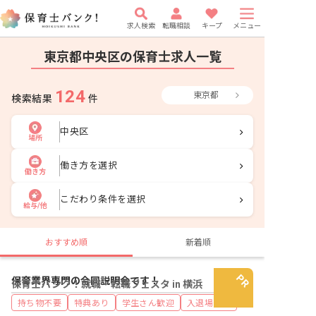
求人検索
転職相談
キープ
メニュー
東京都中央区の保育士求人一覧
124
東京都
検索結果
件
中央区
場所
働き方を選択
働き方
こだわり条件を選択
給与/他
おすすめ順
新着順
保育業界専門の合同説明会です！
保育士バンク！就職・転職フェスタ in 横浜
持ち物不要
特典あり
学生さん歓迎
入退場自由