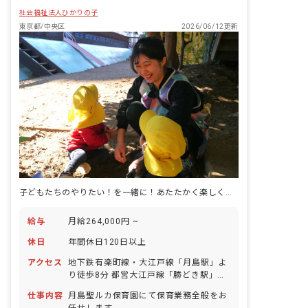
社会福祉法人ひかりの子
東京都/中央区
2026/06/12更新
子どもたちのやりたい！を一緒に！あたたかく楽しく働ける職場です
給与
月給264,000円 ~
休日
年間休日120日以上
アクセス
地下鉄有楽町線・大江戸線「月島駅」よ
り徒歩8分 都営大江戸線「勝どき駅」よ
り徒歩9分 ■自転車通勤OK ・駅周辺は薬
仕事内容
月島聖ルカ保育園にて保育業務全般をお
局やコンビニ、飲食店などが揃っていま
任せします。