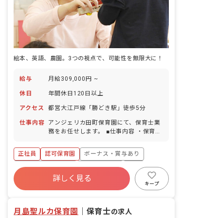
絵本、英語、農園。3つの視点で、可能性を無限大に！
給与
月給309,000円 ~
休日
年間休日120日以上
アクセス
都営大江戸線「勝どき駅」徒歩5分
仕事内容
アンジェリカ田町保育園にて、保育士業
務をお任せします。 ■仕事内容 ・保育園
での保育士業務全般 入社後のメンター制
度も充実しています。充実した独自研修
正社員
認可保育園
ボーナス・賞与あり
の中には通常の指名研修の他に「やりた
い人が自らエントリーする」研修も多く
年間休日120日以上
社会保険完備
有給
あり、本人の興味やスキル・経験に合わ
詳しく見る
退職金制度
残業少なめ
昇給昇進あり
せた選択が可能です。 また仕事や生活の
キープ
悩み事などを気軽に相談できる様に、多
産休育休制度
くのチャネル・窓口を設置していますの
月島聖ルカ保育園
で安心です。
｜
保育士
の求人