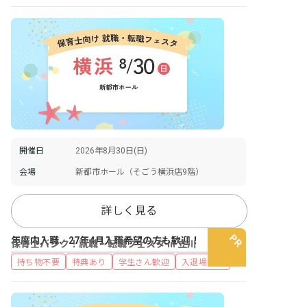
開催日
2026年8月30日(日)
会場
新都市ホール（そごう横浜店9階）
詳しく見る
年度内入職、27年4月入職希望の方も歓迎！
保育士バンク！就職・転職フェスタ in 立川
持ち物不要
特典あり
学生さん歓迎
入退場自由