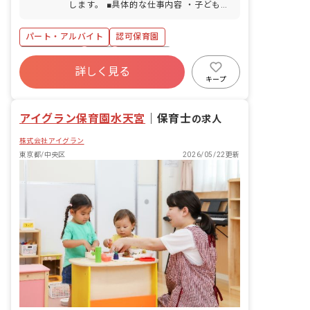
します。 ■具体的な仕事内容 ・子どもの
す。住宅街の中にあり落ち着いた雰囲気
保育補助 ・保育に関する雑務
ですが、当園には土の園庭もあり、どろ
んこ遊びや緑に触れる体験がたくさんで
パート・アルバイト
認可保育園
きます。お散歩で行ける距離に公園もあ
社会保険完備
有給
残業少なめ
り、周囲は自然がいっぱいです！
詳しく見る
社会福祉法人
正社員登用
未経験歓迎
キープ
アットホーム
ブランクOK
アイグラン保育園水天宮
｜
保育士
の求人
株式会社アイグラン
東京都/中央区
2026/05/22更新