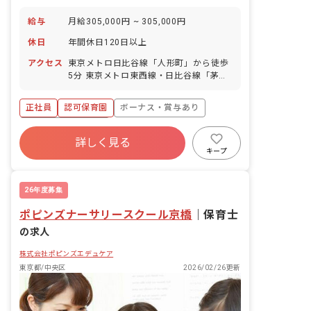
給与
月給305,000円 ~ 305,000円
休日
年間休日120日以上
アクセス
東京メトロ日比谷線「人形町」から徒歩
5分 東京メトロ東西線・日比谷線「茅場
町」から徒歩7分
正社員
認可保育園
ボーナス・賞与あり
年間休日120日以上
詳しく見る
寮・住宅・家賃補助あり
社会保険完備
キープ
有給
福利厚生充実
退職金制度
昇給昇進あり
26年度募集
ポピンズナーサリースクール京橋
｜
保育士
の求人
株式会社ポピンズエデュケア
東京都/中央区
2026/02/26更新