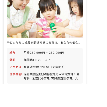
子どもたちの成長を間近で感じる喜び。あなたの個性を活かして輝きませんか？
給与
月給252,000円 ~ 252,000円
休日
年間休日120日以上
アクセス
都営浅草線 宝町駅（徒歩3分）
仕事内容
保育業務全般,保護者対応 ■保育方針：異
年齢（縦割り)保育; 育児担当制保育; リ
トミック ■園児年齢層：0～5歳児 ■書類
非公開の求人多数！ 紹介登録はこちら
作成ツール導入：あり ■保護者との連絡
正社員
認証保育園
ボーナス・賞与あり
アプリ導入：あり
中央区の求人を紹介してもらう
年間休日120日以上
詳しく見る
寮・住宅・家賃補助あり
社会保険完備
キープ