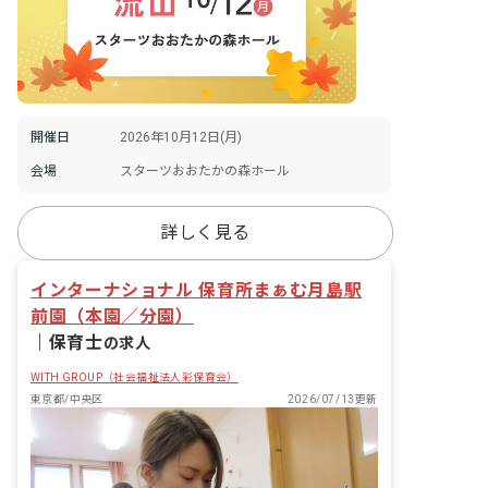
開催日
2026年10月12日(月)
会場
スターツおおたかの森ホール
詳しく見る
インターナショナル 保育所まぁむ月島駅
前園（本園／分園）
｜
保育士
の求人
WITH GROUP（社会福祉法人彩保育会）
東京都/中央区
2026/07/13更新