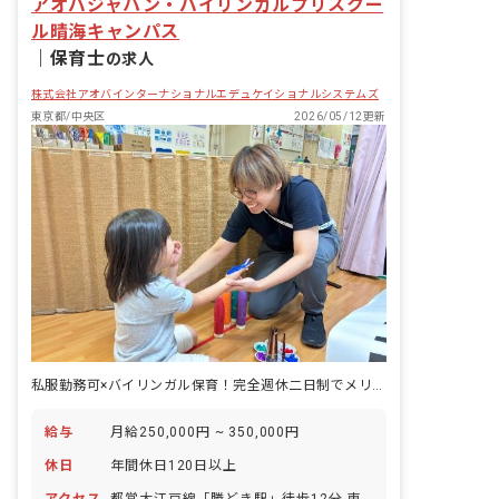
アオバジャパン・バイリンガルプリスクー
ル晴海キャンパス
｜
保育士
の求人
株式会社アオバインターナショナルエデュケイショナルシステムズ
東京都/中央区
2026/05/12更新
私服勤務可×バイリンガル保育！完全週休二日制でメリハリのある働き方♪
給与
月給250,000円 ~ 350,000円
休日
年間休日120日以上