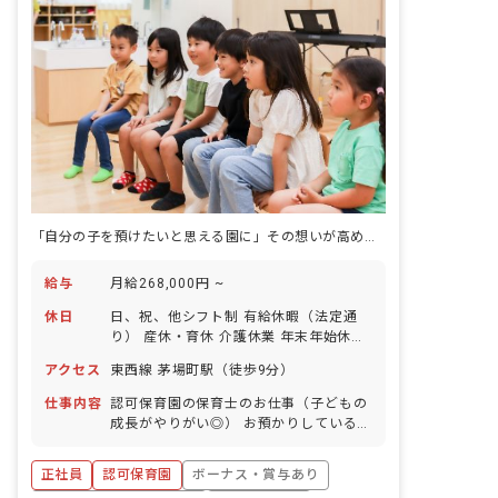
「自分の子を預けたいと思える園に」その想いが高める保育の質。
給与
月給268,000円 ~
休日
日、祝、他シフト制 有給休暇（法定通
り） 産休・育休 介護休業 年末年始休暇
年間休日110日 ※年によって変更の可
アクセス
東西線 茅場町駅（徒歩9分）
能性有
仕事内容
認可保育園の保育士のお仕事（子どもの
成長がやりがい◎） お預かりしている子
ども達についてお世話をお願いします。
・食事・睡眠・排泄・清潔・衣類の着脱
正社員
認可保育園
ボーナス・賞与あり
等 ・集団生活を通じた社会性の装着 ・