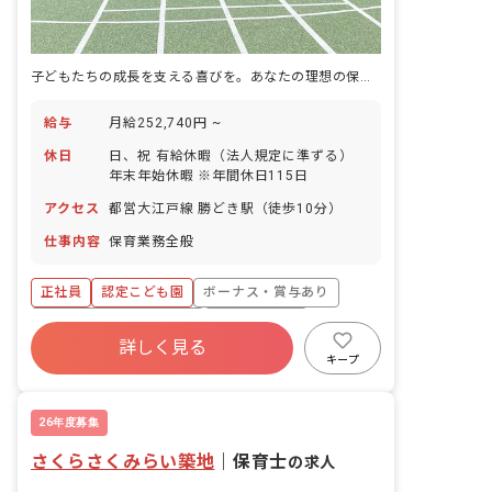
子どもたちの成長を支える喜びを。あなたの理想の保育、ここで見つけませんか？
給与
月給252,740円 ~
休日
日、祝 有給休暇（法人規定に準ずる）
年末年始休暇 ※年間休日115日
アクセス
都営大江戸線 勝どき駅（徒歩10分）
仕事内容
保育業務全般
正社員
認定こども園
ボーナス・賞与あり
寮・住宅・家賃補助あり
社会保険完備
詳しく見る
有給
福利厚生充実
退職金制度
キープ
昇給昇進あり
産休育休制度
26年度募集
さくらさくみらい築地
｜
保育士
の求人