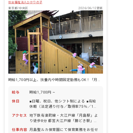
社会福祉法人ひかりの子
東京都/中央区
2026/06/12更新
時給1,700円以上、扶養内や時間固定勤務もOK！「月島駅」徒歩8分
給与
時給1,700円 ~
休日
■日曜、祝日、他シフト制による ■有給
休暇（法定通り付与／取得率75％／1時
間・半日単位から取得可能） ■年末年始
アクセス
地下鉄有楽町線・大江戸線「月島駅」よ
休暇（6日間） ■慶弔休暇 ■介護・看護
り徒歩8分 都営大江戸線「勝どき駅」よ
休暇
り徒歩9分 ■自転車通勤OK ・駅周辺は薬
仕事内容
月島聖ルカ保育園にて保育業務をお任せ
局やコンビニ、飲食店などが揃っていま