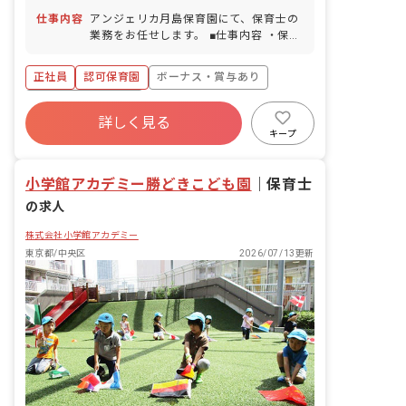
仕事内容
アンジェリカ月島保育園にて、保育士の
業務をお任せします。 ■仕事内容 ・保育
園での保育士業務全般 入社後のメンター
制度も充実しています。充実した独自研
正社員
認可保育園
ボーナス・賞与あり
修の中には通常の指名研修の他に「やり
たい人が自らエントリーする」研修も多
年間休日120日以上
くあり、本人の興味やスキル・経験に合
詳しく見る
寮・住宅・家賃補助あり
社会保険完備
わせた選択が可能です。 また仕事や生活
キープ
の悩み事などを気軽に相談できる様に、
有給
退職金制度
残業少なめ
多くのチャネル・窓口を設置しています
昇給昇進あり
小学館アカデミー勝どきこども園
ので安心です。
｜
保育士
の求人
株式会社小学館アカデミー
東京都/中央区
2026/07/13更新