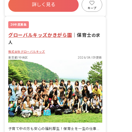
詳しく見る
寮・住宅・家賃補助あり
社会保険完備
キープ
土日祝休み
有給
福利厚生充実
退職金制度
26年度募集
グローバルキッズかきがら園
｜
保育士
の求
人
株式会社グローバルキッズ
東京都/中央区
2026/04/09更新
子育て中の方も安心の福利厚生！保育士を一生の仕事としていける環境です。