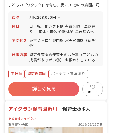
子どもの「ワクワク」を育む、駅チカ1分の保育園。月給26.8万円～
給与
月給268,000円 ~
休日
日、祝、他シフト制 有給休暇（法定通
り） 産休・育休 介護休業 年末年始休暇
年間休日110日 ※年によって変更の可
アクセス
東京メトロ半蔵門線 水天宮前駅（徒歩1
能性有
分）
仕事内容
認可保育園の保育士のお仕事（子どもの
成長がやりがい◎） お預かりしている子
ども達についてお世話をお願いします。
・食事・睡眠・排泄・清潔・衣類の着脱
正社員
認可保育園
ボーナス・賞与あり
等 ・集団生活を通じた社会性の装着 ・
行事の計画・実行、お知らせの作成
寮・住宅・家賃補助あり
社会保険完備
詳しく見る
有給
福利厚生充実
退職金制度
キープ
昇給昇進あり
産休育休制度
アイグラン保育園新川
｜
保育士
の求人
株式会社アイグラン
東京都/中央区
2026/05/22更新