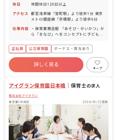
休日
年間休日120日以上
アクセス
都営浅草線「宝町駅」より徒歩1分 東京
メトロ銀座線「京橋駅」より徒歩6分
仕事内容
・保育業務全般 「あそび・せいかつ」か
ら「まなび」へをコンセプトに子どもた
ちの「楽しい」という気持ちを大切にし
ながら、子どもたちの健やかな“ここ
正社員
公立保育園
ボーナス・賞与あり
ろ”と“からだ”を育む保育を常に心がけて
います。
年間休日120日以上
詳しく見る
寮・住宅・家賃補助あり
社会保険完備
キープ
有給
福利厚生充実
退職金制度
昇給昇進あり
アイグラン保育園日本橋
｜
保育士
の求人
株式会社アイグラン
東京都/中央区
2026/05/22更新