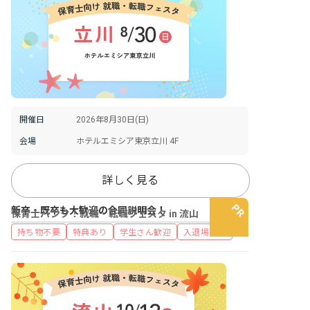
開催日
2026年8月30日(日)
会場
ホテルエミシア東京立川 4F
詳しく見る
新卒・既卒も大歓迎の合同説明会！
保育士バンク！就職・転職フェスタ in 流山
持ち物不要
特典あり
学生さん歓迎
入退場自由