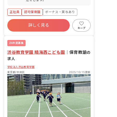
す。住宅街の中にあり落ち着いた雰囲気
ですが、当園には土の園庭もあり、どろ
んこ遊びや緑に触れる体験がたくさんで
正社員
認可保育園
ボーナス・賞与あり
きます。お散歩で行ける距離に公園もあ
年間休日120日以上
り、周囲は自然がいっぱいです！
詳しく見る
寮・住宅・家賃補助あり
社会保険完備
キープ
有給
退職金制度
残業少なめ
昇給昇進あり
26年度募集
渋谷教育学園 晴海西こども園
｜
保育教諭
の
求人
学校法人渋谷教育学園
東京都/中央区
2025/10/15更新