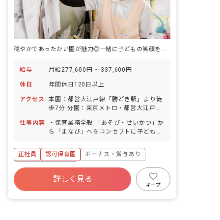
穏やかであったかい園が魅力◎一緒に子どもの笑顔を増やしませんか？
給与
月給277,600円 ~ 337,600円
休日
年間休日120日以上
アクセス
本園：都営大江戸線「勝どき駅」より徒
歩7分 分園：東京メトロ・都営大江戸線
「月島駅」より徒歩10分
仕事内容
・保育業務全般 「あそび・せいかつ」か
ら「まなび」へをコンセプトに子どもた
ちの「楽しい」という気持ちを大切にし
ながら、子どもたちの健やかな“ここ
正社員
認可保育園
ボーナス・賞与あり
ろ”と“からだ”を育む保育を常に心がけて
います。
年間休日120日以上
詳しく見る
寮・住宅・家賃補助あり
社会保険完備
キープ
有給
福利厚生充実
退職金制度
昇給昇進あり