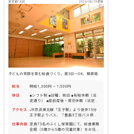
東京都/北区
2026/06/19更新
子どもの笑顔を育む給食づくり。週3日〜OK、無資格の方も大歓迎！
給与
時給1,300円 ~ 1,500円
休日
■シフト制 ■日曜、祝日 ■有給休暇（法
定通り） ■産前産後・育児休暇（法定通
り）※取得実績あり
アクセス
JR京浜東北線「王子駅」より徒歩15分
王子駅よりバス、「豊島3丁目バス停」
下車、徒歩3分
仕事内容
定員73名のふくし保育園にて、給食業務
全般（0歳から5歳の児童対象）をお任せ