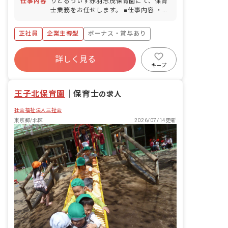
仕事内容
りとるうぃず赤羽志茂保育園にて、保育
士業務をお任せします。 ■仕事内容 ・保
育園での保育業務、運営業務全般など 入
社後は研修だけではなく、新人さん向け
正社員
企業主導型
ボーナス・賞与あり
のメンター制度も整えています。取り組
みの1つとして、園長先生のほかに「エ
年間休日120日以上
リア園長」が各園を定期的に巡回してい
詳しく見る
寮・住宅・家賃補助あり
社会保険完備
ます。カウンセラーの様な立場として、
キープ
お仕事の悩みだけでなくプライベートの
有給
福利厚生充実
退職金制度
事など何でも気軽に相談に乗っていま
残業少なめ
王子北保育園
す！
｜
保育士
の求人
社会福祉法人三祉会
東京都/北区
2026/07/14更新