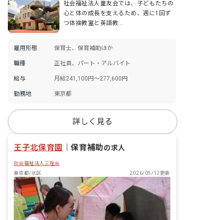
社会福祉法人童友会では、子どもたちの
心と体の成長を支えるため、週に1回ず
つ体操教室と英語教…
雇用形態
保育士、保育補助ほか
職種
正社員、パート・アルバイト
給与
月給241,100円〜277,600円
勤務地
東京都
詳しく見る
王子北保育園
｜
保育補助
の求人
社会福祉法人三祉会
東京都/北区
2026/05/12更新