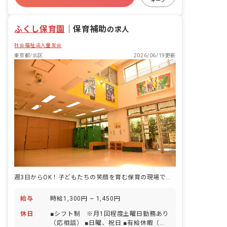
キープ
有給
退職金制度
昇給昇進あり
産休育休制度
ふくし保育園
｜
保育補助
の求人
社会福祉法人童友会
東京都/北区
2026/06/19更新
週3日からOK！子どもたちの笑顔を育む保育の現場で、あなたらしく働こう
給与
時給1,300円 ~ 1,450円
休日
■シフト制 ※月1回程度土曜日勤務あり
（応相談） ■日曜、祝日 ■有給休暇（法