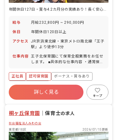
年間休日127日・賞与4.2カ月分の実績あり！長く安心して働ける保育園
給与
月給232,800円 ~ 290,000円
休日
年間休日120日以上
アクセス
JR京浜東北線・東京メトロ南北線「王子
駅」より徒歩13分
仕事内容
王子北保育園にて保育全般業務をお任せ
します。 ■具体的な仕事内容 ・通常保育
業務 ・書類作成などの簡易的な事務業務
・保護者との面談 ・保育に関する企画・
正社員
認可保育園
ボーナス・賞与あり
立案など
年間休日120日以上
詳しく見る
寮・住宅・家賃補助あり
社会保険完備
キープ
有給
退職金制度
残業少なめ
昇給昇進あり
桐ヶ丘保育園
｜
保育士
の求人
社会福祉法人みわの会
東京都/北区
2026/07/15更新