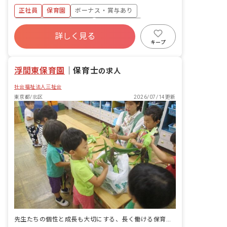
有給使用で取得可） ■慶弔休暇 ■産前産
週案・月案の作成（アプリ） ・保護者対
正社員
保育園
ボーナス・賞与あり
後・育児休暇（取得率100％・復帰率
応 ・行事等の準備、開催
100％） ■介護・看護休暇 ※お子様の体
寮・住宅・家賃補助あり
社会保険完備
調不良や行事による遅刻・早退・欠席の
詳しく見る
有給
福利厚生充実
退職金制度
相談可
キープ
残業少なめ
昇給昇進あり
浮間東保育園
｜
保育士
の求人
社会福祉法人三祉会
東京都/北区
2026/07/14更新
先生たちの個性と成長も大切にする、長く働ける保育園☆完全週休2日制