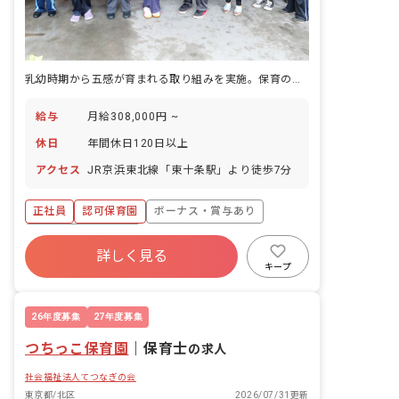
乳幼時期から五感が育まれる取り組みを実施。保育の幅が広がる実感がきっとあります
給与
月給308,000円 ~
休日
年間休日120日以上
アクセス
JR京浜東北線「東十条駅」より徒歩7分
正社員
認可保育園
ボーナス・賞与あり
年間休日120日以上
詳しく見る
寮・住宅・家賃補助あり
社会保険完備
キープ
有給
福利厚生充実
残業少なめ
昇給昇進あり
26年度募集
27年度募集
つちっこ保育園
｜
保育士
の求人
社会福祉法人てつなぎの会
東京都/北区
2026/07/31更新