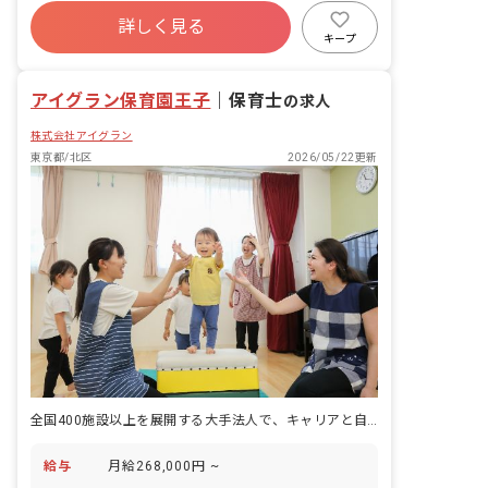
年間休日120日以上
・アートな保育 ・「遊びは一番の学び」
詳しく見る
寮・住宅・家賃補助あり
社会保険完備
の実践
キープ
有給
福利厚生充実
退職金制度
残業少なめ
アイグラン保育園王子
｜
保育士
の求人
株式会社アイグラン
東京都/北区
2026/05/22更新
全国400施設以上を展開する大手法人で、キャリアと自分らしさを両立
給与
月給268,000円 ~