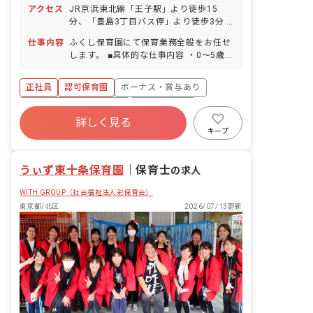
程度出勤 ■祝日 ■年末年始休暇 6日間
アクセス
JR京浜東北線「王子駅」より徒歩15
（12/29～1/3） ■有給休暇（取得率
分、「豊島3丁目バス停」より徒歩3分 ■
95％／半日単位での取得可／連休取得の
自転車通勤OK（駐輪場完備）
場合、事前協議） ※入職日に6か月勤務
仕事内容
ふくし保育園にて保育業務全般をお任せ
した場合の法定日数を付与 ■産前産後・
します。 ■具体的な仕事内容 ・0～5歳児
育児休暇（取得率100％・復帰率
の担任業務 ・連絡帳記入 ・週案、月案
100％） ■育児短時間勤務 ※年間休日は
の作成 ・保護者対応
正社員
認可保育園
ボーナス・賞与あり
担当する年齢クラスにより多少変動あり
（平均5日程度）
寮・住宅・家賃補助あり
社会保険完備
詳しく見る
有給
福利厚生充実
退職金制度
キープ
残業少なめ
昇給昇進あり
うぃず東十条保育園
｜
保育士
の求人
WITH GROUP（社会福祉法人彩保育会）
東京都/北区
2026/07/13更新