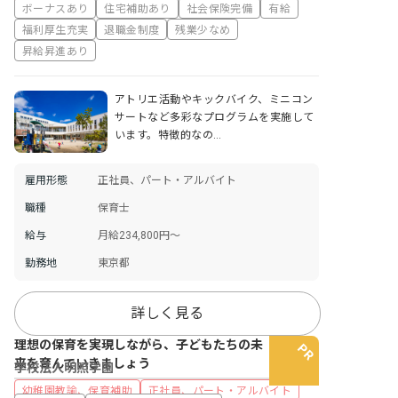
ボーナスあり
住宅補助あり
社会保険完備
有給
福利厚生充実
退職金制度
残業少なめ
昇給昇進あり
アトリエ活動やキックバイク、ミニコン
サートなど多彩なプログラムを実施して
います。特徴的なの…
雇用形態
正社員、パート・アルバイト
職種
保育士
給与
月給234,800円～
勤務地
東京都
詳しく見る
理想の保育を実現しながら、子どもたちの未
来を育んでいきましょう
学校法人明照学園
幼稚園教諭、保育補助
正社員、パート・アルバイト