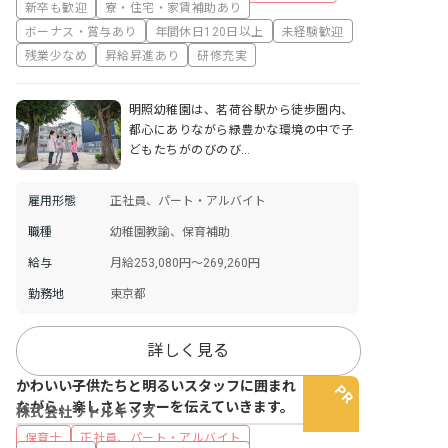
新卒も歓迎
寮・住宅・家賃補助あり
ボーナス・賞与あり
年間休日120日以上
未経験歓迎
残業少なめ
昇給昇進あり
研修充実
明照幼稚園は、茗荷谷駅から徒歩圏内、
都心にありながら緑豊かな環境の中で子
どもたちがのびのび…
雇用形態
正社員、パート・アルバイト
職種
幼稚園教諭、保育補助
給与
月給253,080円～269,260円
勤務地
東京都
詳しく見る
かわいい子供たちと明るいスタッフに囲まれ
ながら、楽しさとマナーを伝えていきます。
株式会社リトルキッズ
保育士
正社員、パート・アルバイト