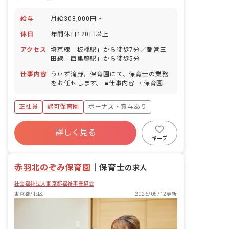
給与
月給308,000円 ~
休日
年間休日120日以上
アクセス
埼京線「板橋駅」から徒歩7分／都営三
田線「西巣鴨駅」から徒歩5分
仕事内容
うぃず滝野川保育園にて、保育士の業務
をお任せします。 ■仕事内容 ・保育園で
の保育業務、運営業務全般など 入社後は
研修だけではなく、新人さん向けのメン
正社員
認可保育園
ボーナス・賞与あり
ター制度も整えています。取り組みの1
つとして、園長先生のほかに「エリア園
年間休日120日以上
長」が各園を定期的に巡回しています。
詳しく見る
寮・住宅・家賃補助あり
社会保険完備
カウンセラーの様な立場として、お仕事
キープ
の悩みだけでなくプライベートの事など
有給
退職金制度
残業少なめ
何でも気軽に相談に乗っています！
昇給昇進あり
赤羽北のぞみ保育園
｜
保育士
の求人
社会福祉法人東京都福祉事業協会
東京都/北区
2026/05/12更新