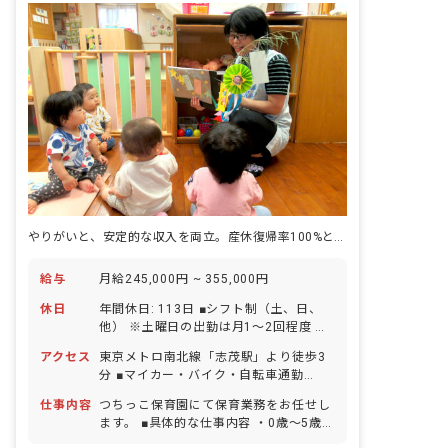
やりがいと、安定的な収入を両立。産休復帰率100%と安心の職場
給与
月給245,000円 ~ 355,000円
休日
年間休日: 113日 ■シフト制（土、日、
他） ※土曜日の出勤は月1～2回程度 ※
日祝の出勤は2カ月に1回程度（GWなど
アクセス
東京メトロ南北線「志茂駅」より徒歩3
を除く） ■夏季休暇（5日間）※取得率
分 ■マイカー・バイク・自転車通勤
100％ ■年末年始休暇（12/29～1/3）
OK（無料駐輪場あり、駐車場代補助
※12/29、30日は年末保育あり。シフト
仕事内容
つちっこ保育園にて保育業務をお任せし
（月2万円）あり）
は希望制 ■有給休暇（取得率49.9％／1
ます。 ■具体的な仕事内容 ・0歳～5歳児
時間単位での取得可／5日以上の連休：
の担任業務 ・連絡帳記入（アプリ） ・