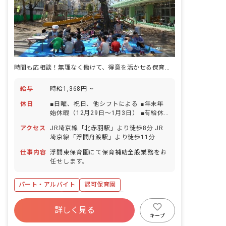
時間も応相談！無理なく働けて、得意を活かせる保育補助のお仕事です☆
給与
時給1,368円 ~
休日
■日曜、祝日、他シフトによる ■年末年
始休暇（12月29日～1月3日） ■有給休
暇（法定通り付与） ■特別休暇取得制度
アクセス
JR埼京線「北赤羽駅」より徒歩8分 JR
あり
埼京線「浮間舟渡駅」より徒歩11分
仕事内容
浮間東保育園にて保育補助全般業務をお
任せします。
パート・アルバイト
認可保育園
社会保険完備
有給
残業少なめ
詳しく見る
社会福祉法人
未経験歓迎
新卒も歓迎
キープ
無資格可
週2.3日~OK