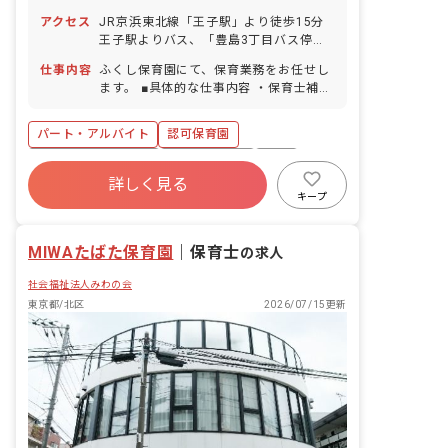
定通り） ■産前産後・育児休暇（法定通
アクセス
JR京浜東北線「王子駅」より徒歩15分
り）※取得実績あり
王子駅よりバス、「豊島3丁目バス停」
下車、徒歩3分
仕事内容
ふくし保育園にて、保育業務をお任せし
ます。 ■具体的な仕事内容 ・保育士補助
（0歳～5歳） ・用務 ・子どもとの遊び
・掃除一般など ※各クラス12～13名
パート・アルバイト
認可保育園
（定員73名）
ボーナス・賞与あり
社会保険完備
有給
詳しく見る
残業少なめ
昇給昇進あり
産休育休制度
キープ
社会福祉法人
未経験歓迎
MIWAたばた保育園
｜
保育士
の求人
社会福祉法人みわの会
東京都/北区
2026/07/15更新