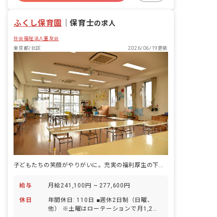
無資格可
週2.3日~OK
ふくし保育園
｜
保育士
の求人
社会福祉法人童友会
東京都/北区
2026/06/19更新
子どもたちの笑顔がやりがいに。充実の福利厚生の下でご活躍ください
給与
月給241,100円 ~ 277,600円
休日
年間休日: 110日 ■週休2日制（日曜、
他） ※土曜はローテーションで月1,2回