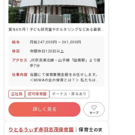
賞与6カ月！子ども研究室やボルタリングなどある最新施設です
給与
月給247,000円 ~ 361,000円
休日
年間休日120日以上
アクセス
JR京浜東北線・山手線「田端駅」より徒
歩7分
仕事内容
当園にて保育業務全般をお任せします。
＜MIWAの会の保育とは？＞ 私たちは
「職員自身が我が子をゆだねたい保育園
づくり」を行なっています。 具体的に
正社員
認可保育園
ボーナス・賞与あり
は…… ・アタッチメント（安心感の輪）
を形成する保育 ・叱る必要のない保育
年間休日120日以上
・アートな保育 ・「遊びは一番の学び」
詳しく見る
寮・住宅・家賃補助あり
社会保険完備
の実践
キープ
有給
福利厚生充実
退職金制度
残業少なめ
りとるうぃず赤羽志茂保育園
｜
保育士
の求