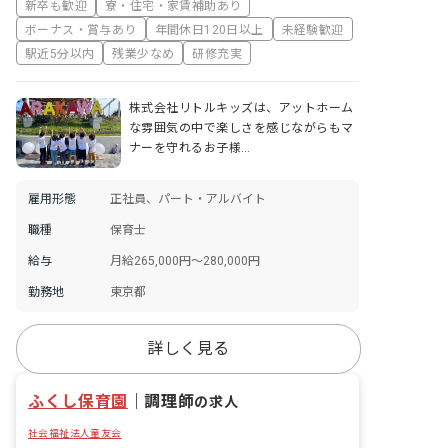
新卒も歓迎
寮・住宅・家賃補助あり
ボーナス・賞与あり
年間休日120日以上
未経験歓迎
駅近5分以内
残業少なめ
研修充実
株式会社リトルキッズは、アットホーム
な雰囲気の中で楽しさを感じながらもマ
ナーを守れるお子様…
雇用形態
正社員、パート・アルバイト
職種
保育士
給与
月給265,000円～280,000円
勤務地
東京都
詳しく見る
ふくし保育園
｜
調理師
の求人
社会福祉法人童友会