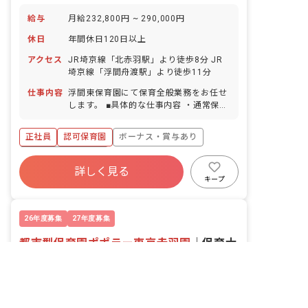
給与
月給232,800円 ~ 290,000円
休日
年間休日120日以上
アクセス
JR埼京線「北赤羽駅」より徒歩8分 JR
埼京線「浮間舟渡駅」より徒歩11分
仕事内容
浮間東保育園にて保育全般業務をお任せ
します。 ■具体的な仕事内容 ・通常保育
業務 ・書類作成などの簡易的な事務業務
・保護者との面談 ・保育に関する企画・
正社員
認可保育園
ボーナス・賞与あり
立案など
年間休日120日以上
詳しく見る
寮・住宅・家賃補助あり
社会保険完備
キープ
有給
退職金制度
残業少なめ
昇給昇進あり
26年度募集
27年度募集
都市型保育園ポポラー東京赤羽園
｜
保育士
非公開の求人多数！ 紹介登録はこちら
の求人
北区の求人を紹介してもらう
株式会社タスク・フォース
東京都/北区
2026/07/03更新