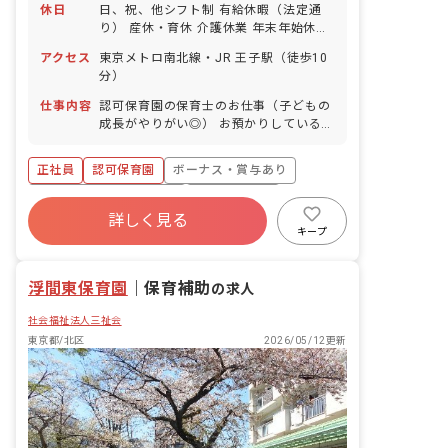
休日
日、祝、他シフト制 有給休暇（法定通
り） 産休・育休 介護休業 年末年始休暇
年間休日110日 ※年によって変更の可
アクセス
東京メトロ南北線・JR 王子駅（徒歩10
能性有
分）
仕事内容
認可保育園の保育士のお仕事（子どもの
成長がやりがい◎） お預かりしている子
ども達についてお世話をお願いします。
・食事・睡眠・排泄・清潔・衣類の着脱
正社員
認可保育園
ボーナス・賞与あり
等 ・集団生活を通じた社会性の装着 ・
行事の計画・実行、お知らせの作成
寮・住宅・家賃補助あり
社会保険完備
詳しく見る
有給
福利厚生充実
退職金制度
キープ
昇給昇進あり
産休育休制度
浮間東保育園
｜
保育補助
の求人
社会福祉法人三祉会
東京都/北区
2026/05/12更新