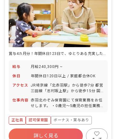
賞与4カ月分！年間休日123日で、ゆとりある充実した保育士ライフを♪
給与
月給240,300円 ~
休日
年間休日120日以上 / 家庭都合休OK
アクセス
JR埼京線「北赤羽駅」から徒歩7分 都営
三田線「志村坂上駅」から徒歩15分 国
際興業バス「桐ヶ丘高校バス停」下車徒
仕事内容
赤羽北のぞみ保育園にて保育業務をお任
歩1分 ※「北赤羽駅」から乗り換えなし
せします。 ・0歳児～5歳児の担任業務
で「池袋駅」へアクセスできます。 ■自
・0歳児～2歳児の連絡帳記入 ・保育日
転車通勤OK（無料の駐輪場を完備）
誌・障害児日誌・週案・月案・年間カリ
正社員
認可保育園
ボーナス・賞与あり
キュラムの作成 ・保護者対応
年間休日120日以上
詳しく見る
寮・住宅・家賃補助あり
社会保険完備