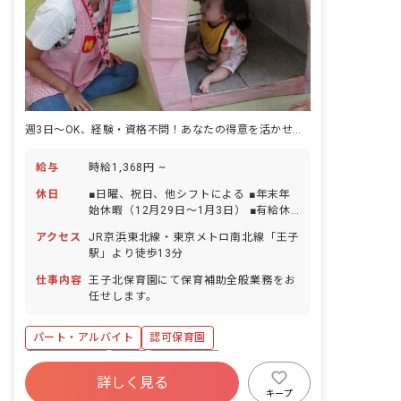
週3日～OK、経験・資格不問！あなたの得意を活かせる保育園です♪
給与
時給1,368円 ~
休日
■日曜、祝日、他シフトによる ■年末年
始休暇（12月29日～1月3日） ■有給休
暇（法定通り付与） ■特別休暇取得制度
アクセス
JR京浜東北線・東京メトロ南北線「王子
あり
駅」より徒歩13分
仕事内容
王子北保育園にて保育補助全般業務をお
任せします。
パート・アルバイト
認可保育園
社会保険完備
有給
残業少なめ
詳しく見る
社会福祉法人
未経験歓迎
新卒も歓迎
キープ