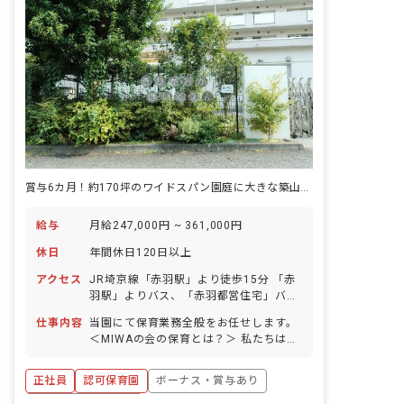
賞与6カ月！約170坪のワイドスパン園庭に大きな築山があり緑豊か！
給与
月給247,000円 ~ 361,000円
休日
年間休日120日以上
アクセス
JR埼京線「赤羽駅」より徒歩15分 「赤
羽駅」よりバス、「赤羽都営住宅」バス
停下車、徒歩3分
仕事内容
当園にて保育業務全般をお任せします。
＜MIWAの会の保育とは？＞ 私たちは
「職員自身が我が子をゆだねたい保育園
づくり」を行なっています。 具体的に
正社員
認可保育園
ボーナス・賞与あり
は…… ・アタッチメント（安心感の輪）
を形成する保育 ・叱る必要のない保育