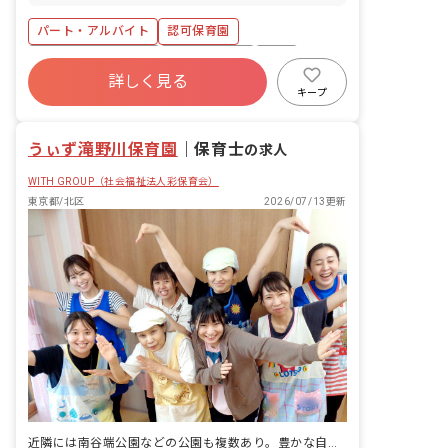
します。 ■具体的な仕事内容 給食・おや
つを作っていただきます。 ※職員を含み
パート・アルバイト
認可保育園
100食程度を提供しています。
ボーナス・賞与あり
社会保険完備
有給
詳しく見る
残業少なめ
昇給昇進あり
産休育休制度
キープ
社会福祉法人
未経験歓迎
うぃず滝野川保育園
｜
保育士
の求人
WITH GROUP（社会福祉法人彩保育会）
東京都/北区
2026/07/13更新
近隣には南谷端公園などの公園も複数あり。豊かな自然に囲まれた保育園です