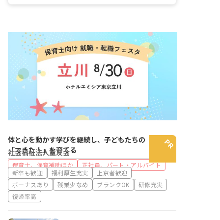
体と心を動かす学びを継続し、子どもたちの
「できた！」を育てる
社会福祉法人童友会
保育士、保育補助ほか
正社員、パート・アルバイト
新卒も歓迎
福利厚生充実
上京者歓迎
ボーナスあり
残業少なめ
ブランクOK
研修充実
復帰率高