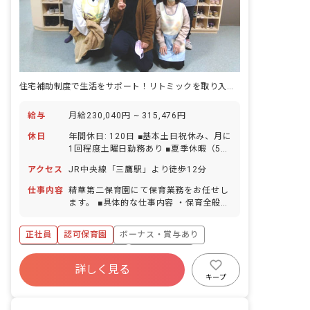
住宅補助制度で生活をサポート！リトミックを取り入れた保育のお仕事
給与
月給230,040円 ~ 315,476円
休日
年間休日: 120日 ■基本土日祝休み、月に
1回程度土曜日勤務あり ■夏季休暇（5日
間） ■年末年始休暇（12/29～1/3ま
アクセス
JR中央線「三鷹駅」より徒歩12分
で） ■有給休暇（取得率79.3％／半日単
位での取得可） ■産休育休制度（法定通
仕事内容
精華第二保育園にて保育業務をお任せし
り）
ます。 ■具体的な仕事内容 ・保育全般
・おもちゃ消毒、清掃など ※開園して
16年目の保育園です。定員78名の認可
正社員
認可保育園
ボーナス・賞与あり
保育園として0歳児～5歳児までのクラス
に分かれております。 ※幼児クラスは
寮・住宅・家賃補助あり
社会保険完備
「異年齢保育」を行っています。 ※明る
詳しく見る
有給
退職金制度
残業少なめ
く元気いっぱいの子供たちから笑顔とパ
キープ
ワーをもらえる職場です！
昇給昇進あり
産休育休制度