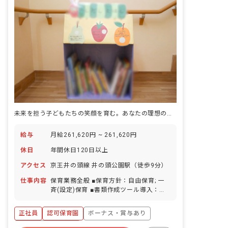
未来を担う子どもたちの笑顔を育む。あなたの理想の保育、ここで実現！
給与
月給261,620円 ~ 261,620円
休日
年間休日120日以上
アクセス
京王井の頭線 井の頭公園駅（徒歩9分）
仕事内容
保育業務全般 ■保育方針：自由保育; 一
斉(設定)保育 ■書類作成ツール導入：あ
り ■保護者との連絡アプリ導入：あり ■
園庭有無：あり
正社員
認可保育園
ボーナス・賞与あり
年間休日120日以上