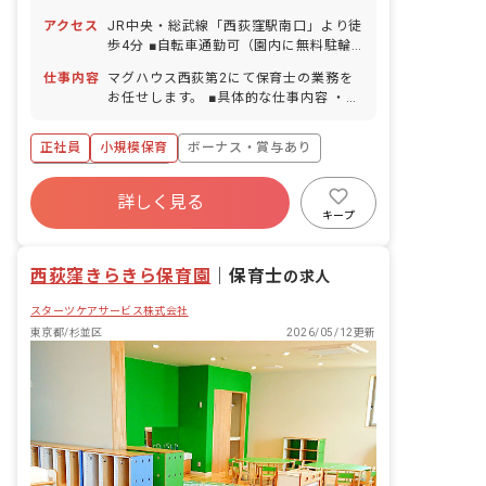
アクセス
JR中央・総武線「西荻窪駅南口」より徒
歩4分 ■自転車通勤可（園内に無料駐輪
場あり）
仕事内容
マグハウス西荻第2にて保育士の業務を
お任せします。 ■具体的な仕事内容 ・正
規保育士として保育業務全般 ・担任業務
など ■公式Instagramにて園の様子を発
正社員
小規模保育
ボーナス・賞与あり
信しています
https://www.instagram.com/mag_maghouse/
年間休日120日以上
詳しく見る
寮・住宅・家賃補助あり
社会保険完備
キープ
有給
福利厚生充実
退職金制度
残業少なめ
西荻窪きらきら保育園
｜
保育士
の求人
スターツケアサービス株式会社
東京都/杉並区
2026/05/12更新