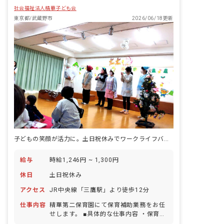
社会福祉法人精華子ども会
東京都/武蔵野市
2026/06/18更新
子どもの笑顔が活力に。土日祝休みでワークライフバランスを実現
給与
時給1,246円 ~ 1,300円
休日
土日祝休み
アクセス
JR中央線「三鷹駅」より徒歩12分
仕事内容
精華第二保育園にて保育補助業務をお任
せします。 ■具体的な仕事内容 ・保育補
助 ・おもちゃ消毒、清掃 他 ※0歳児〜5