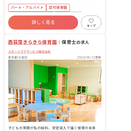
歳児まで定員78名の認可保育園です。一
パート・アルバイト
認可保育園
時保育は1日4人までの定員です。 ※幼
児クラスは「異年齢保育」を行なってい
寮・住宅・家賃補助あり
社会保険完備
ます。 ※明るく元気いっぱいの子供たち
詳しく見る
土日祝休み
有給
残業少なめ
から笑顔とパワーをもらえる職場です！
キープ
昇給昇進あり
産休育休制度
社会福祉法人
西荻窪きらきら保育園
｜
保育士
の求人
スターツケアサービス株式会社
東京都/杉並区
2026/05/12更新
子どもの笑顔が私の給料、安定収入で描く保育の未来