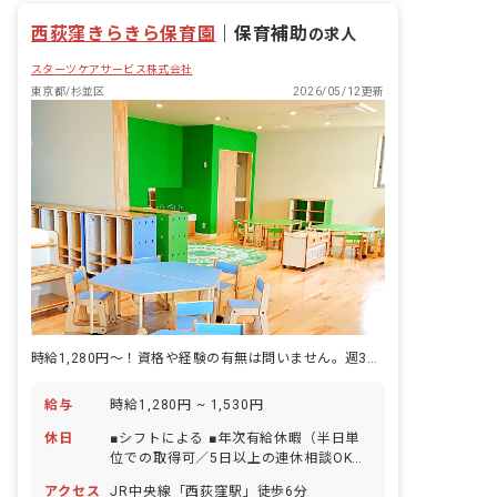
西荻窪きらきら保育園
｜
保育補助
の求人
スターツケアサービス株式会社
東京都/杉並区
2026/05/12更新
時給1,280円～！資格や経験の有無は問いません。週3日以上～応相談
給与
時給1,280円 ~ 1,530円
休日
■シフトによる ■年次有給休暇（半日単
位での取得可／5日以上の連休相談OK）
■特別休暇 ■慶弔休暇 ■生理休暇 ■アニバ
アクセス
JR中央線「西荻窪駅」徒歩6分