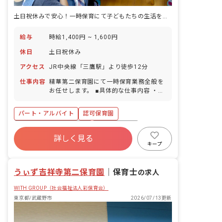
土日祝休みで安心！一時保育にて子どもたちの生活を手助けするお仕事
給与
時給1,400円 ~ 1,600円
休日
土日祝休み
アクセス
JR中央線「三鷹駅」より徒歩12分
仕事内容
精華第二保育園にて一時保育業務全般を
お任せします。 ■具体的な仕事内容 ・予
約管理 ・保育全般 ・おもちゃ消毒、清
掃 他 ※0歳児〜5歳児まで定員78名の認
パート・アルバイト
認可保育園
可保育園です。一時保育は1日4人までの
定員です。 ※幼児クラスは「異年齢保
寮・住宅・家賃補助あり
社会保険完備
育」を行なっています。 ※明るく元気い
詳しく見る
土日祝休み
有給
残業少なめ
っぱいの子供たちから笑顔とパワーをも
キープ
らえる職場です！
昇給昇進あり
産休育休制度
社会福祉法人
うぃず吉祥寺第二保育園
｜
保育士
の求人
WITH GROUP（社会福祉法人彩保育会）
東京都/武蔵野市
2026/07/13更新