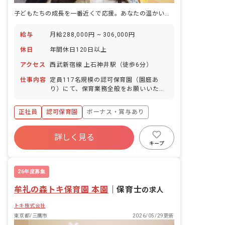
子どもたちの成長を一番近くで応援。あなたの温かい心、ここで輝かせませんか？
給与
月給288,000円 ~ 306,000円
休日
年間休日120日以上
アクセス
西武新宿線 上石神井駅（徒歩6分）
仕事内容
定員117名規模の認可保育園（園庭あ
り）にて、保育業務全般をお願いいたし
ます。 当園の特徴: ・木のぬくもり溢れ
る園舎と「自然共育」を大切にしていま
正社員
認可保育園
ボーナス・賞与あり
す。 ・「あたたかい空間「いえ」が人を
育てる」を合言葉に、主体性を育む「コ
年間休日120日以上
ーナー保育」などを取り入れ、子どもた
詳しく見る
寮・住宅・家賃補助あり
社会保険完備
ち一人ひとりに寄り添う保育を実践して
キープ
います。 ・ご自身の「好き」を活かせる
有給
福利厚生充実
退職金制度
環境です。 未経験の方、ブランクのある
残業少なめ
方、ピアノが苦手な方も歓迎いたしま
26年度募集
す。 ■園児年齢層：0～5歳児 ■園庭有
牟礼の森トキ保育園 本園
無：あり
｜
保育士
の求人
トキ株式会社
東京都/三鷹市
2026/05/29更新