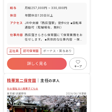
給与
月給257,000円 ~ 330,000円
休日
年間休日120日以上
アクセス
JR中央線「西荻窪駅」徒歩6分 ■自転車
通勤可（駐輪場有、無料）
仕事内容
西荻窪きらきら保育園にて保育業務をお
任せします。 ■具体的な仕事内容 ・保育
園の保育業務・担任業務
正社員
認可保育園
ボーナス・賞与あり
年間休日120日以上
社会保険完備
有給
詳しく見る
福利厚生充実
退職金制度
残業少なめ
キープ
昇給昇進あり
精華第二保育園
｜
主任
の求人
社会福祉法人精華子ども会
東京都/武蔵野市
2026/06/18更新