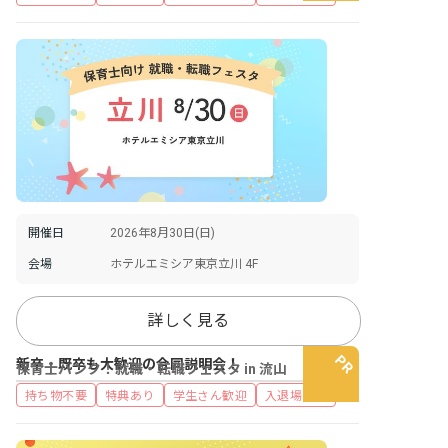
開催日
2026年8月30日(日)
会場
ホテルエミシア東京立川 4F
詳しく見る
新卒・既卒も大歓迎の合同説明会！
保育士バンク！就職・転職フェスタ in 流山
持ち物不要
特典あり
学生さん歓迎
入退場自由