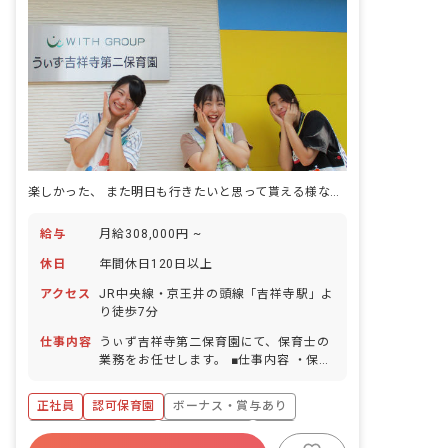
楽しかった、 また明日も行きたいと思って貰える様な保育園へ
給与
月給308,000円 ~
休日
年間休日120日以上
アクセス
JR中央線・京王井の頭線「吉祥寺駅」よ
り徒歩7分
仕事内容
うぃず吉祥寺第二保育園にて、保育士の
業務をお任せします。 ■仕事内容 ・保育
園での保育業務、運営業務全般など 入社
後は研修だけではなく、新人さん向けの
正社員
認可保育園
ボーナス・賞与あり
メンター制度も整えています。取り組み
の1つとして、園長先生のほかに「エリ
年間休日120日以上
社会保険完備
有給