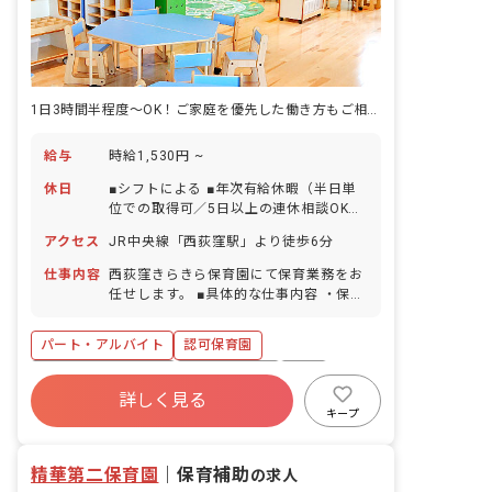
1日3時間半程度～OK！ご家庭を優先した働き方もご相談ください！
給与
時給1,530円 ~
休日
■シフトによる ■年次有給休暇（半日単
位での取得可／5日以上の連休相談OK）
■特別休暇 ■慶弔休暇 ■生理休暇 ■アニバ
アクセス
JR中央線「西荻窪駅」より徒歩6分
ーサリー休暇 ■出産・育児休暇 ■介護・
看護休暇 他
仕事内容
西荻窪きらきら保育園にて保育業務をお
任せします。 ■具体的な仕事内容 ・保育
園の保育業務・担任業務
パート・アルバイト
認可保育園
ボーナス・賞与あり
社会保険完備
有給
詳しく見る
福利厚生充実
残業少なめ
産休育休制度
キープ
未経験歓迎
新卒も歓迎
精華第二保育園
｜
保育補助
の求人