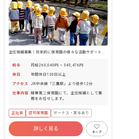
主任候補募集！将来的に保育園の様々な活動サポートをお任せします
給与
月給260,040円 ~ 345,476円
休日
年間休日120日以上
アクセス
JR中央線「三鷹駅」より徒歩12分
仕事内容
精華第二保育園にて、主任候補として業
務をお任せします。
正社員
認可保育園
ボーナス・賞与あり
年間休日120日以上
詳しく見る
寮・住宅・家賃補助あり
社会保険完備
キープ
有給
福利厚生充実
退職金制度