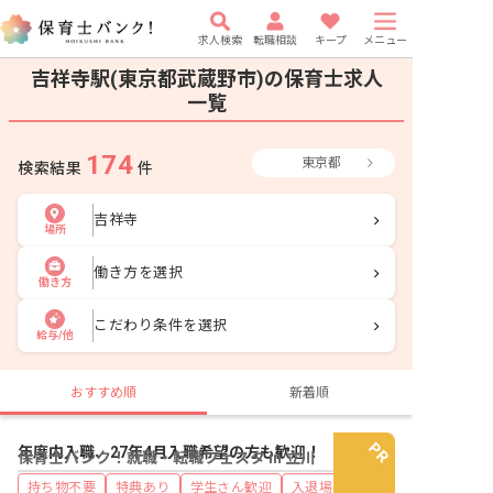
求人検索
転職相談
キープ
メニュー
吉祥寺駅(東京都武蔵野市)の保育士求人
一覧
174
東京都
検索結果
件
吉祥寺
場所
働き方を選択
働き方
こだわり条件を選択
給与/他
おすすめ順
新着順
年度内入職、27年4月入職希望の方も歓迎！
保育士バンク！就職・転職フェスタ in 立川
持ち物不要
特典あり
学生さん歓迎
入退場自由