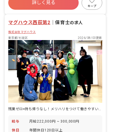
ア園長」が各園を定期的に巡回していま
詳しく見る
福利厚生充実
退職金制度
残業少なめ
す。カウンセラーの様な立場として、お
キープ
仕事の悩みだけでなくプライベートの事
昇給昇進あり
など何でも気軽に相談に乗っています！
マグハウス西荻第2
｜
保育士
の求人
株式会社マグハウス
東京都/杉並区
2026/08/03更新
残業ゼロ×持ち帰りなし！メリハリをつけて働きやすい環境が魅力！
給与
月給222,000円 ~ 300,000円
休日
年間休日120日以上