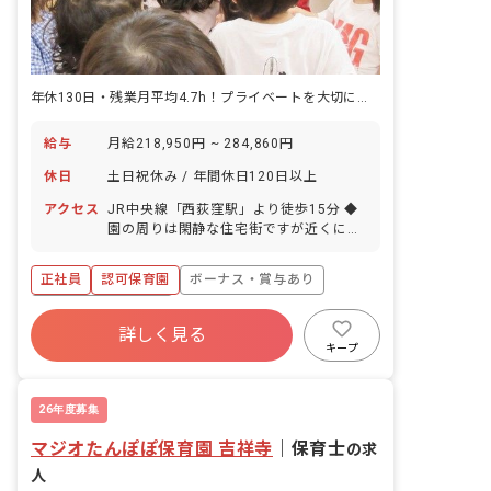
年休130日・残業月平均4.7h！プライベートを大切にしながら働けます
給与
月給218,950円 ~ 284,860円
休日
土日祝休み / 年間休日120日以上
アクセス
JR中央線「西荻窪駅」より徒歩15分 ◆
園の周りは閑静な住宅街ですが近くに広
い公園があり、ブランコやスプリング遊
具などで遊べます。
正社員
認可保育園
ボーナス・賞与あり
年間休日120日以上
詳しく見る
寮・住宅・家賃補助あり
社会保険完備
キープ
土日祝休み
有給
退職金制度
残業少なめ
26年度募集
マジオたんぽぽ保育園 吉祥寺
｜
保育士
の求
人