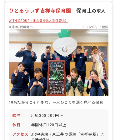
残業少なめ
りとるうぃず吉祥寺保育園
｜
保育士
の求人
WITH GROUP（社会福祉法人彩保育会）
東京都/武蔵野市
2026/07/13更新
19名だからこそ可能な、一人ひとりを深く見守る保育
給与
月給308,000円 ~
休日
年間休日120日以上
アクセス
JR中央線・京王井の頭線「吉祥寺駅」よ
り徒歩7分