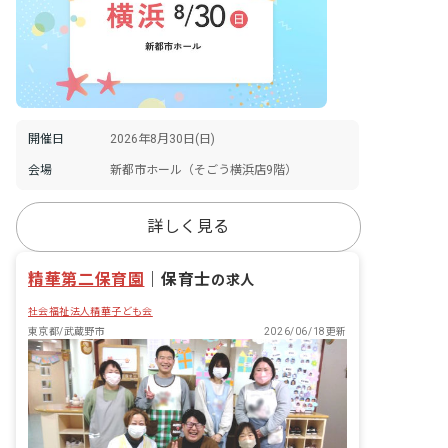
開催日
2026年8月30日(日)
会場
新都市ホール（そごう横浜店9階）
詳しく見る
精華第二保育園
｜
保育士
の求人
社会福祉法人精華子ども会
東京都/武蔵野市
2026/06/18更新