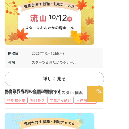
開催日
2026年10月12日(月)
会場
スターツおおたかの森ホール
詳しく見る
保育業界専門の合同説明会です！
保育士バンク！就職・転職フェスタ in 横浜
持ち物不要
特典あり
学生さん歓迎
入退場自由