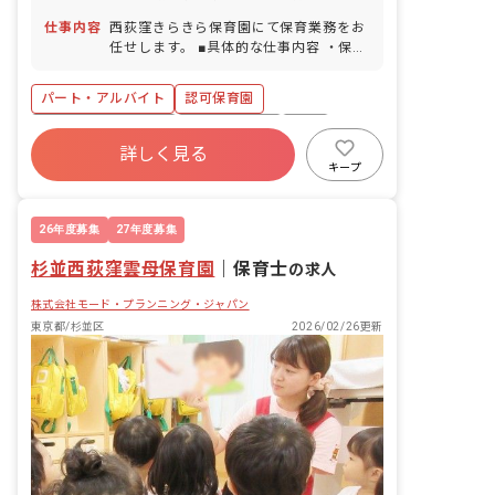
ーサリー休暇 ■出産・育児休暇 ■介護・
看護休暇 他
仕事内容
西荻窪きらきら保育園にて保育業務をお
任せします。 ■具体的な仕事内容 ・保育
園の保育業務・担任業務
パート・アルバイト
認可保育園
ボーナス・賞与あり
社会保険完備
有給
詳しく見る
福利厚生充実
残業少なめ
産休育休制度
キープ
未経験歓迎
新卒も歓迎
26年度募集
27年度募集
杉並西荻窪雲母保育園
｜
保育士
の求人
株式会社モード・プランニング・ジャパン
東京都/杉並区
2026/02/26更新