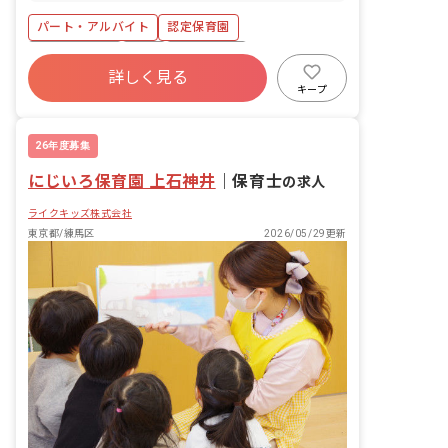
パート・アルバイト
認定保育園
社会保険完備
有給
残業少なめ
詳しく見る
昇給昇進あり
産休育休制度
正社員登用
キープ
未経験歓迎
駅近5分以内
26年度募集
にじいろ保育園 上石神井
｜
保育士
の求人
ライクキッズ株式会社
東京都/練馬区
2026/05/29更新