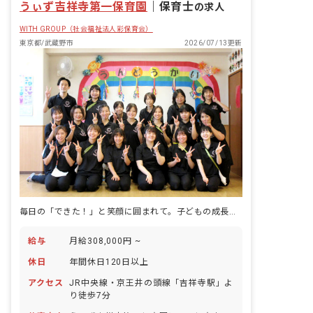
うぃず吉祥寺第一保育園
｜
保育士
の求人
WITH GROUP（社会福祉法人彩保育会）
東京都/武蔵野市
2026/07/13更新
毎日の「できた！」と笑顔に囲まれて。子どもの成長を支える仕事をしませんか？
給与
月給308,000円 ~
休日
年間休日120日以上
アクセス
JR中央線・京王井の頭線「吉祥寺駅」よ
り徒歩7分