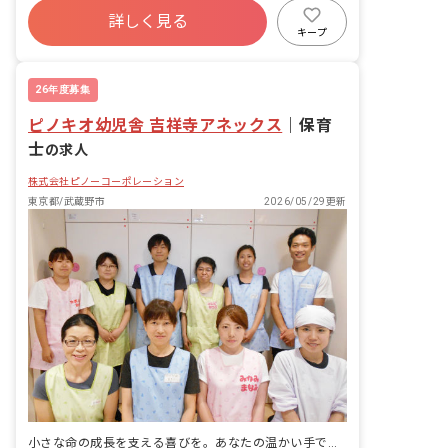
詳しく見る
寮・住宅・家賃補助あり
社会保険完備
キープ
有給
残業少なめ
昇給昇進あり
車通勤可
26年度募集
ピノキオ幼児舎 吉祥寺アネックス
｜
保育
士
の求人
株式会社ピノーコーポレーション
東京都/武蔵野市
2026/05/29更新
小さな命の成長を支える喜びを。あなたの温かい手で未来を育みませんか？