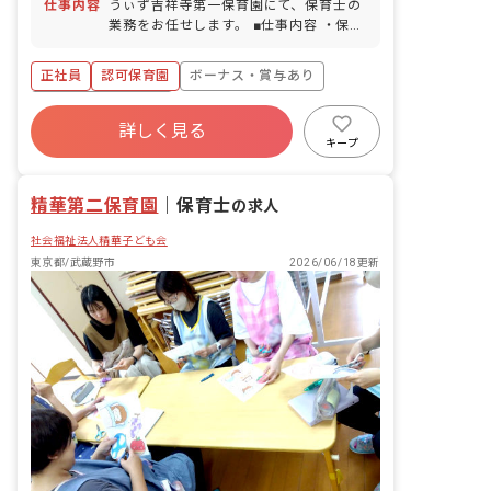
仕事内容
うぃず吉祥寺第一保育園にて、保育士の
業務をお任せします。 ■仕事内容 ・保育
園での保育業務、運営業務全般など 入社
後は研修だけではなく、新人さん向けの
正社員
認可保育園
ボーナス・賞与あり
メンター制度も整えています。取り組み
の1つとして、園長先生のほかに「エリ
年間休日120日以上
ア園長」が各園を定期的に巡回していま
詳しく見る
寮・住宅・家賃補助あり
社会保険完備
す。カウンセラーの様な立場として、お
キープ
仕事の悩みだけでなくプライベートの事
有給
福利厚生充実
退職金制度
など何でも気軽に相談に乗っています！
残業少なめ
精華第二保育園
｜
保育士
の求人
社会福祉法人精華子ども会
東京都/武蔵野市
2026/06/18更新