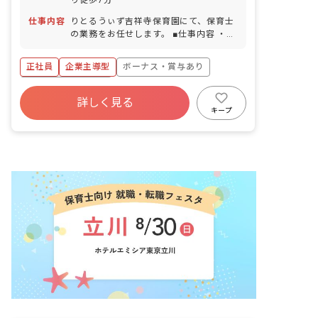
仕事内容
りとるうぃず吉祥寺保育園にて、保育士
の業務をお任せします。 ■仕事内容 ・保
育園での保育業務、運営業務全般など 入
社後は研修だけではなく、新人さん向け
正社員
企業主導型
ボーナス・賞与あり
のメンター制度も整えています。取り組
みの1つとして、園長先生のほかに「エ
年間休日120日以上
リア園長」が各園を定期的に巡回してい
詳しく見る
寮・住宅・家賃補助あり
社会保険完備
ます。カウンセラーの様な立場として、
キープ
お仕事の悩みだけでなくプライベートの
有給
福利厚生充実
退職金制度
事など何でも気軽に相談に乗っていま
残業少なめ
す！