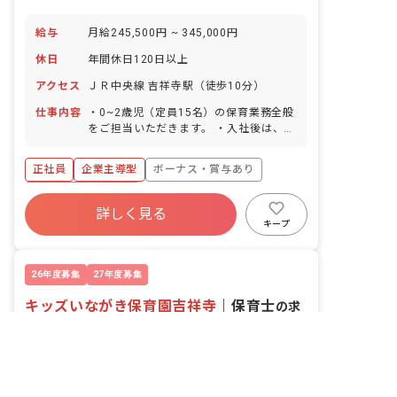
給与
月給245,500円 ~ 345,000円
休日
年間休日120日以上
アクセス
ＪＲ中央線 吉祥寺駅（徒歩10分）
仕事内容
・0~2歳児（定員15名）の保育業務全般
をご担当いただきます。 ・入社後は、新
卒・中途・パート問わず、先輩保育士
（チューター）が付き、業務に関する相
正社員
企業主導型
ボーナス・賞与あり
談や不安を解消できる環境です。 ・20
代から50代まで幅広い年齢層の職員が在
年間休日120日以上
籍しています。 ■保育方針：リトミック
詳しく見る
寮・住宅・家賃補助あり
社会保険完備
■園児年齢層：0～2歳児 ■書類作成ツー
キープ
ル導入：あり ■保護者との連絡アプリ導
有給
退職金制度
残業少なめ
入：あり
昇給昇進あり
26年度募集
27年度募集
キッズいながき保育園吉祥寺
｜
保育士
の求
非公開の求人多数！ 紹介登録はこちら
人
東京都の求人を紹介してもらう
株式会社三祐産業
東京都/武蔵野市
2026/04/20更新