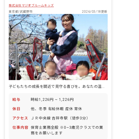
株式会社マジオブルームキッズ
東京都/武蔵野市
2026/03/18更新
子どもたちの成長を間近で見守る喜びを。あなたの温かい手が未来を育みます。
給与
時給1,226円 ~ 1,226円
休日
他、冬季 有給休暇 産休 育休
アクセス
ＪＲ中央線 吉祥寺駅（徒歩3分）
仕事内容
保育士業務全般 ※0~3歳児クラスでの業
務をお願いします