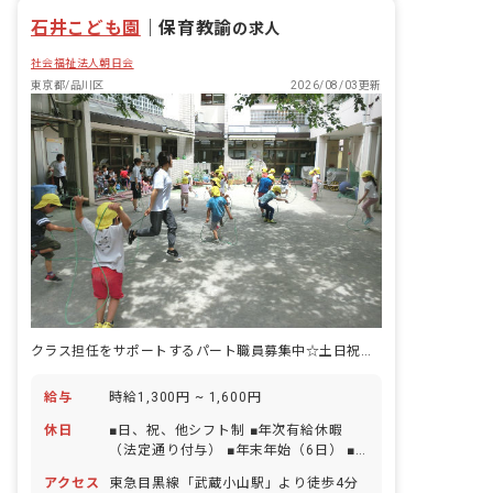
石井こども園
｜
保育教諭
の求人
社会福祉法人朝日会
東京都/品川区
2026/08/03更新
クラス担任をサポートするパート職員募集中☆土日祝休みも可能、経験不問
給与
時給1,300円 ~ 1,600円
休日
■日、祝、他シフト制 ■年次有給休暇
（法定通り付与） ■年末年始（6日） ■
産前産後休暇（取得実績あり） ■育児休
アクセス
東急目黒線「武蔵小山駅」より徒歩4分
暇（取得実績あり） ■介護休暇（取得実