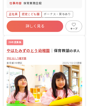
仕事内容
保育業務全般
正社員
認定こども園
ボーナス・賞与あり
寮・住宅・家賃補助あり
社会保険完備
詳しく見る
有給
福利厚生充実
退職金制度
キープ
昇給昇進あり
産休育休制度
26年度募集
やはたみずのとう幼稚園
｜
保育教諭
の求人
学校法人八幡学園
東京都/中野区
2025/10/23更新