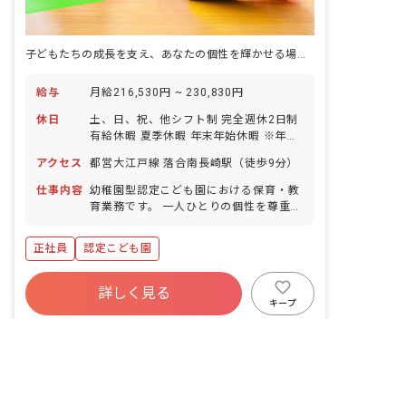
子どもたちの成長を支え、あなたの個性を輝かせる場所。一緒に素敵な未来を育みませんか？
給与
月給216,530円 ~ 230,830円
休日
土、日、祝、他シフト制 完全週休2日制
有給休暇 夏季休暇 年末年始休暇 ※年間
休日123日
アクセス
都営大江戸線 落合南長崎駅（徒歩9分）
仕事内容
幼稚園型認定こども園における保育・教
育業務です。 一人ひとりの個性を尊重
し、寄り添いながら、子どもの可能性を
引き出す保育・教育を行います。 主な業
正社員
認定こども園
務内容: ・カリキュラムに沿った保育・
教育の提供 ・教材の検討・準備 ・行事
の計画・立案 ・保護者対応・支援 ・施
詳しく見る
設内の安全点検
キープ
非公開の求人多数！ 紹介登録はこちら
26年度募集
東京都の求人を紹介してもらう
認定こども園 青葉学園野沢こども園
｜
保