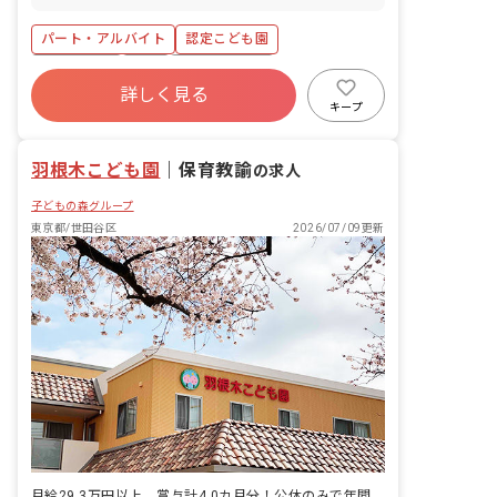
フリーでクラスのお手伝いに入ることも
あります。 ・保育準備や清掃等雑務あ
パート・アルバイト
認定こども園
り。 ・午後おやつの配膳、制作等も活動
として行ないます。 ・3～5才児のお子
土日祝休み
有給
福利厚生充実
さんと屋内外の活動を楽しみます。 ＜預
詳しく見る
残業少なめ
産休育休制度
正社員登用
かり時間＞ 平日14:30～18:30 （水曜日
キープ
のみ11:30～18:30） ※日中は学年別の
未経験歓迎
駅近5分以内
クラス保育を行なっています。17時以降
羽根木こども園
順次降園していきます。
｜
保育教諭
の求人
子どもの森グループ
東京都/世田谷区
2026/07/09更新
月給29.3万円以上、賞与計4.0カ月分！公休のみで年間休日120日以上