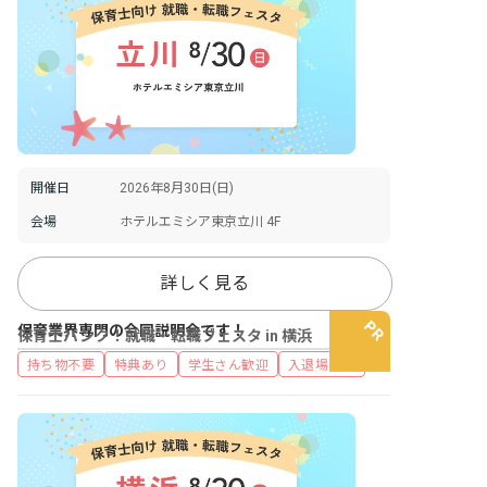
開催日
2026年8月30日(日)
会場
ホテルエミシア東京立川 4F
詳しく見る
保育業界専門の合同説明会です！
保育士バンク！就職・転職フェスタ in 横浜
持ち物不要
特典あり
学生さん歓迎
入退場自由