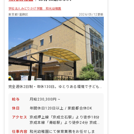
の4つのやくそくを元に、創造力を養
学校法人みどりかげ学園 和光幼稚園
い、一人ひとりの個性を大切に伸ばして
います。 ＜やよいこども園について＞
東京都/葛飾区
2026/05/12更新
「都心にありながら、自然環境豊かなこ
ども園」 春には、入園・進級のお祝いを
しているかのように桜の花が咲き誇り、
1年がスタートします。果物のなる木や
ビオトープも、子どもたちのお気に入り
の場所です。
完全週休2日制・年休130日。ゆとりある環境で子どもたちと向き合えます♪
給与
月給230,300円 ~
休日
年間休日120日以上 / 家庭都合休OK
アクセス
京成押上線「京成立石駅」より徒歩18分
京成本線「青砥駅」より徒歩24分 京成
押上線「青砥駅」より徒歩24分 新小岩
仕事内容
和光幼稚園にて保育業務をお任せしま
駅よりバス、「5丁目住宅」バス停下