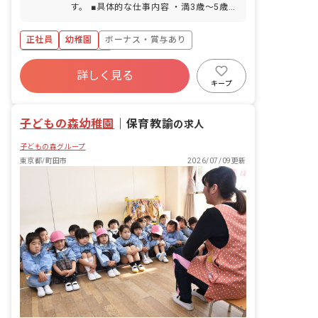
す。 ■具体的な仕事内容 ・満3歳～5歳児
車、徒歩2分 ■自転車通勤OK
の保育補佐の業務 ・全体での行事や準備
物の用意 ・園バス乗車（週に1回程度）
正社員
幼稚園
ボーナス・賞与あり
年間休日120日以上
詳しく見る
寮・住宅・家賃補助あり
社会保険完備
キープ
有給
福利厚生充実
退職金制度
残業少なめ
子どもの森幼稚園
｜
保育教諭
の求人
子どもの森グループ
東京都/町田市
2026/07/09更新