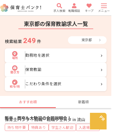
求人検索
転職相談
キープ
メニュー
東京都の保育教諭求人一覧
249
東京都
検索結果
件
勤務地を選択
場所
保育教諭
働き方
こだわり条件を選択
給与/他
おすすめ順
新着順
新卒・既卒も大歓迎の合同説明会！
保育士バンク！就職・転職フェスタ in 流山
持ち物不要
特典あり
学生さん歓迎
入退場自由