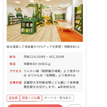
給与見直しで年収最大19％アップを実現！年間休日128日でお休みも充実♪
給与
月給224,250円 ~ 452,250円
休日
年間休日120日以上
アクセス
りんかい線「国際展示場駅」より徒歩10
分 ゆりかもめ「有明駅」より徒歩9分
仕事内容
武蔵野大学附属有明こども園にて保育業
務全般をお任せします。 ■具体的な仕事
内容 ・認定こども園の保育教諭 ・0～5
歳児クラス担任またはフリー ・一時預か
正社員
認定こども園
ボーナス・賞与あり
りの保育 ・園バス添乗 ※任期制正社員
としての雇用となります。（定年制への
年間休日120日以上