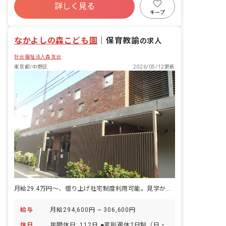
移行制度あり）
詳しく見る
寮・住宅・家賃補助あり
社会保険完備
キープ
有給
福利厚生充実
退職金制度
残業少なめ
なかよしの森こども園
｜
保育教諭
の求人
社会福祉法人森友会
東京都/中野区
2026/05/12更新
月給29.4万円～、借り上げ社宅制度利用可能。見学からでも大歓迎
給与
月給294,600円 ~ 306,600円
休日
年間休日: 112日 ■変則週休2日制（日・