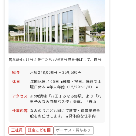
賞与計4カ月分♪先生たちも得意分野を伸ばして、自分らしく過ごせるこども園
給与
月給248,000円 ~ 259,500円
休日
年間休日: 105日 ■日曜・祝日、隔週で土
曜日休み ■年末年始（12/29〜1/3） ■
夏期休暇（5日） ■年末年始 ■有給休暇
アクセス
JR横浜線「八王子みなみ野駅」より「八
（勤務開始と同時に付与） ■特別休暇
王子みなみ野駅バス停」乗車、「白山神
（慶長休暇等）
社バス停」下車後徒歩8分 京王線「南大
仕事内容
なみのりこども園にて教育・保育業務全
沢駅」より車で10分 京王線「北野駅」
般をお任せします。 ■具体的な仕事内容
より「北野駅バス停」乗車、「白山神社
・0歳児～5歳児の教育・保育業務 ・ク
バス停」下車後徒歩8分 ■マイカー、バ
ラス運営（先輩職員がサポートします）
イク、自転車通勤可（有料駐車場利用は
正社員
認定こども園
ボーナス・賞与あり
・キャリアアップ研修の受講 ・行事等の
相談可能）