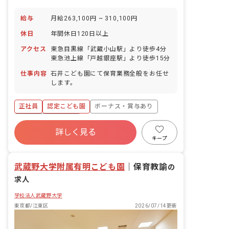
給与
月給263,100円 ~ 310,100円
休日
年間休日120日以上
アクセス
東急目黒線「武蔵小山駅」より徒歩4分
東急池上線「戸越銀座駅」より徒歩15分
仕事内容
石井こども園にて保育業務全般をお任せ
します。
正社員
認定こども園
ボーナス・賞与あり
年間休日120日以上
詳しく見る
寮・住宅・家賃補助あり
社会保険完備
キープ
有給
退職金制度
残業少なめ
昇給昇進あり
武蔵野大学附属有明こども園
｜
保育教諭
の
求人
学校法人武蔵野大学
東京都/江東区
2026/07/14更新