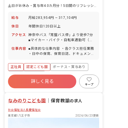
土日がお休み・賞与年4.0カ月分！5日間のリフレッシュ休暇も楽しめます
給与
月給283,954円 ~ 317,104円
休日
年間休日120日以上
アクセス
神奈中バス「常盤バス停」より徒歩7分
■マイカー・バイク・自転車通勤可（駐
車場完備）
仕事内容
■具体的な仕事内容 ・各クラス担任業務
・日中の保育、保育日誌、ドキュメンテ
ーション等帳票類の作成、連絡帳記入な
ど ・保育計画の作成（年案、月案、週
正社員
認定こども園
ボーナス・賞与あり
案） ・行事や係などの準備 ・保護者対
応や子育て支援に向けての準備 ■保育理
年間休日120日以上
念 子ども一人ひとりを大切にして、温か
詳しく見る
寮・住宅・家賃補助あり
社会保険完備
い愛情のこもった保育を行い、保護者や
キープ
地域から信頼される保育園を目指す。
有給
福利厚生充実
退職金制度
「いいあたま」「じょうぶなからだ」
残業少なめ
なみのりこども園
「やさしいこころ」「がまんづよいこ」
｜
保育教諭
の求人
の4つのやくそくを元に、創造力を養
社会福祉法人長慶福祉会
い、一人ひとりの個性を大切に伸ばして
います。
東京都/八王子市
2026/06/23更新