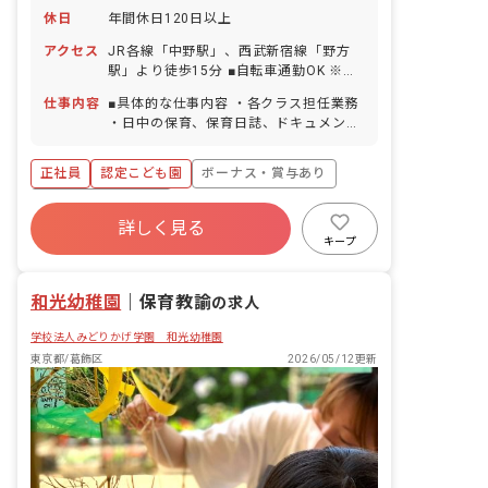
休日
年間休日120日以上
アクセス
JR各線「中野駅」、西武新宿線「野方
駅」より徒歩15分 ■自転車通勤OK ※閑
静な住宅街の中にあり、お散歩に行ける
仕事内容
■具体的な仕事内容 ・各クラス担任業務
距離に公園もあります。
・日中の保育、保育日誌、ドキュメンテ
ーション等帳票類の作成、連絡帳記入な
ど ・保育計画の作成（年案、月案、週
正社員
認定こども園
ボーナス・賞与あり
案） ・行事や係などの準備 ・保護者対
応や子育て支援に向けての準備 ■保育理
年間休日120日以上
念 子ども一人ひとりを大切にして、温か
詳しく見る
寮・住宅・家賃補助あり
社会保険完備
い愛情のこもった保育を行ない、保護者
キープ
や地域から信頼される保育園を目指す。
有給
福利厚生充実
退職金制度
「いいあたま」「じょうぶなからだ」
残業少なめ
和光幼稚園
「やさしいこころ」「がまんづよいこ」
｜
保育教諭
の求人
の4つのやくそくを元に、創造力を養
学校法人みどりかげ学園 和光幼稚園
い、一人ひとりの個性を大切に伸ばして
います。 ＜なかのこども園について＞
東京都/葛飾区
2026/05/12更新
2019年にオープンした園舎は、乳児フ
ロアには床暖房／床冷房完備、2階屋根
部分には人工芝が広がる屋上庭園があ
り、1年中快適に過ごすことができま
す。 のちの「学びのきっかけとなる体験
をする時間」として、幼児クラスになる