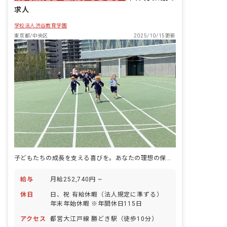
求人
学校法人渋谷教育学園
東京都/中央区
2025/10/15更新
子どもたちの成長を支える喜びを。あなたの理想の保育、ここで見つけませんか？
給与
月給252,740円 ~
休日
日、祝 有給休暇（法人規定に準ずる）
年末年始休暇 ※年間休日115日
アクセス
都営大江戸線 勝どき駅（徒歩10分）