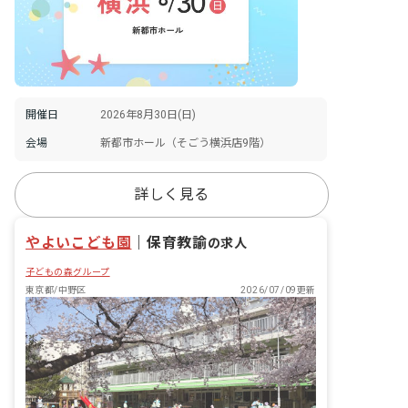
開催日
2026年8月30日(日)
会場
新都市ホール（そごう横浜店9階）
詳しく見る
やよいこども園
｜
保育教諭
の求人
子どもの森グループ
東京都/中野区
2026/07/09更新