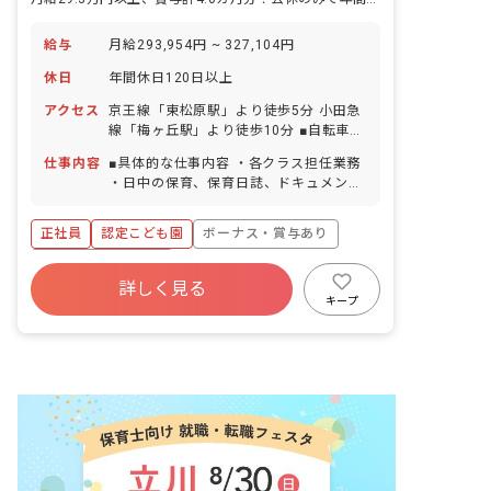
給与
月給293,954円 ~ 327,104円
休日
年間休日120日以上
アクセス
京王線「東松原駅」より徒歩5分 小田急
線「梅ヶ丘駅」より徒歩10分 ■自転車通
勤OK ※閑静な住宅街の中にあり、お散
仕事内容
■具体的な仕事内容 ・各クラス担任業務
歩に行ける距離に公園もあります。
・日中の保育、保育日誌、ドキュメンテ
ーション等帳票類の作成、連絡帳記入な
ど ・保育計画の作成（年案、月案、週
正社員
認定こども園
ボーナス・賞与あり
案） ・行事や係などの準備 ・保護者対
応や子育て支援に向けての準備 ■保育理
年間休日120日以上
念 子ども一人ひとりを大切にして、温か
詳しく見る
寮・住宅・家賃補助あり
社会保険完備
い愛情のこもった保育を行ない、保護者
キープ
や地域から信頼される保育園を目指す。
有給
福利厚生充実
退職金制度
「いいあたま」「じょうぶなからだ」
残業少なめ
「やさしいこころ」「がまんづよいこ」
の4つのやくそくを元に、創造力を養
い、一人ひとりの個性を大切に伸ばして
います。 ＜羽根木こども園について＞
令和4年1月に新築の建て替え工事が終わ
り、新しい園舎で保育をスタートしまし
た。近隣には羽根木公園があり、緑豊か