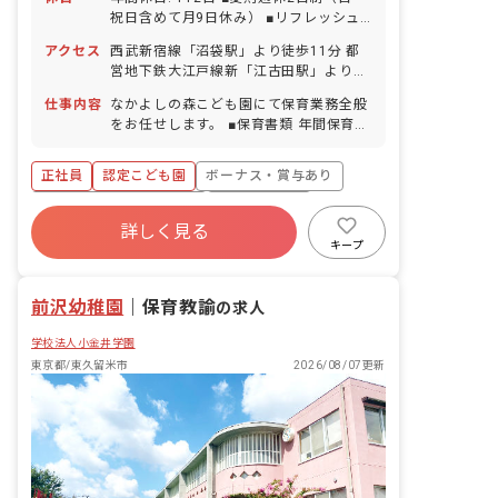
祝日含めて月9日休み） ■リフレッシュ
休暇（5日間） ■祝日 ■年末年始休暇
アクセス
西武新宿線「沼袋駅」より徒歩11分 都
（12/29～1/3） ■有給休暇（半日単
営地下鉄大江戸線新「江古田駅」より徒
位・1時間単位での取得可） ※2024年度
歩17分 ■マイカー通勤、自転車通勤
の有休取得平均13.8日間 ■傷病休暇、特
仕事内容
なかよしの森こども園にて保育業務全般
OK（駐車場は自己手配、駐輪場あり）
別休暇（入職半年以内でも利用可能） ■
をお任せします。 ■保育書類 年間保育計
慶弔休暇 ■産前産後・育児休暇（取得
画、月案、児童票、保育日誌、おたより
率・復帰率100％） ※お子様の体調不良
などの書類は主にパソコンで作成してい
正社員
認定こども園
ボーナス・賞与あり
や行事による遅刻・早退・欠席の相談も
ます。苦手な人でも先輩が教えてくれる
可能です。
ので安心です。 ■行事計画 年度初めに担
寮・住宅・家賃補助あり
社会保険完備
当が決まります。計画的に行事を進めら
詳しく見る
有給
福利厚生充実
残業少なめ
れます。わからないことは先輩や前年度
キープ
の計画を確認して参考にします。毎年同
昇給昇進あり
産休育休制度
じ内容を考えるのではなく、その年の子
前沢幼稚園
どもの様子を良く観察して行事内容を考
｜
保育教諭
の求人
えます。常に子どもファーストな行事に
学校法人小金井学園
なるように心掛けています。 ■その他業
務 ・毎朝、共有のファイルを確認しま
東京都/東久留米市
2026/08/07更新
す。その日の行事や来客、共有事項が書
いてある大切なファイルです。 ・定期的
なアンケートがあります。セルフチェッ
クやストレスチェックなど自分の振返り
をし、仕事の質を高めます。