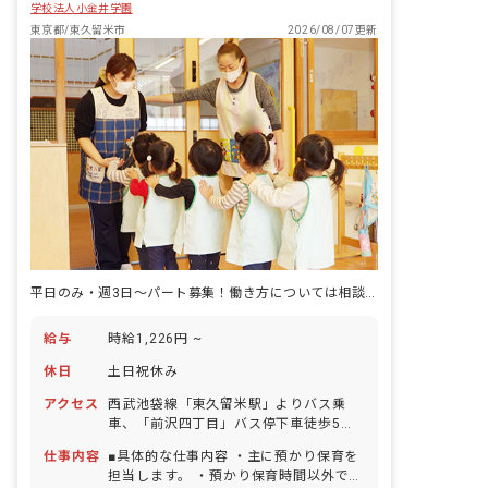
学校法人小金井学園
東京都/東久留米市
2026/08/07更新
平日のみ・週3日～パート募集！働き方については相談可能です。
給与
時給1,226円 ~
休日
土日祝休み
アクセス
西武池袋線「東久留米駅」よりバス乗
車、「前沢四丁目」バス停下車徒歩5分
■自転車・バイク通勤OK・マイカー通勤
仕事内容
■具体的な仕事内容 ・主に預かり保育を
応相談
担当します。 ・預かり保育時間以外では