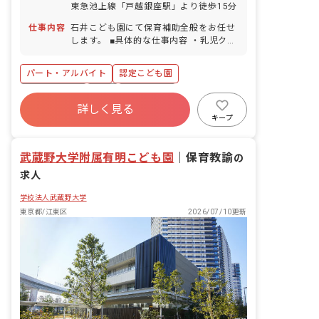
東急池上線「戸越銀座駅」より徒歩15分
績あり）
仕事内容
石井こども園にて保育補助全般をお任せ
します。 ■具体的な仕事内容 ・乳児クラ
スのサポート（フリー担当） ・連絡帳の
記入
パート・アルバイト
認定こども園
社会保険完備
有給
残業少なめ
詳しく見る
産休育休制度
社会福祉法人
正社員登用
キープ
未経験歓迎
駅近5分以内
武蔵野大学附属有明こども園
｜
保育教諭
の
求人
学校法人武蔵野大学
東京都/江東区
2026/07/10更新