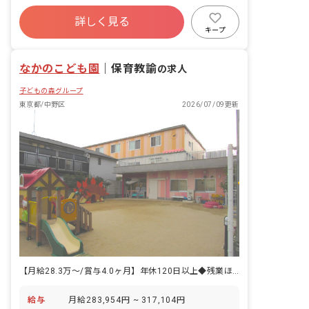
運営 ・環境整備 ・アプリでの書類作
寮・住宅・家賃補助あり
社会保険完備
成：出席簿、連絡手帳、保育日誌、月案
詳しく見る
有給
福利厚生充実
退職金制度
等
キープ
残業少なめ
昇給昇進あり
なかのこども園
｜
保育教諭
の求人
子どもの森グループ
東京都/中野区
2026/07/09更新
【月給28.3万〜/賞与4.0ヶ月】年休120日以上◆残業ほぼなしの好環境
給与
月給283,954円 ~ 317,104円