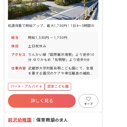
処遇改善で時給アップ、最大1,730円！1日4～5時間の短時間勤務
給与
時給1,530円 ~ 1,730円
休日
土日祝休み
アクセス
りんかい線「国際展示場駅」より徒歩10
分 ゆりかもめ「有明駅」より徒歩9分
仕事内容
武蔵野大学附属有明こども園にて、支援
を要する園児のケアや専任職員の補助を
お願いします。 ■具体的な仕事内容 ・特
別な支援を必要とする園児の見守り ・食
パート・アルバイト
認定こども園
事の準備 ・片付け ・散歩の補助 ・清掃
・バス添乗など
社会保険完備
土日祝休み
有給
詳しく見る
福利厚生充実
未経験歓迎
新卒も歓迎
キープ
週2.3日~OK
ブランクOK
前沢幼稚園
｜
保育教諭
の求人