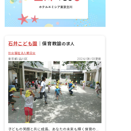
な環境で保育を実施しています。 心身と
もに健康な子どもを育てることを目的と
し、子どもの想像力を養い、個性を伸ば
し、併せて社会生活の基盤を身につけた
明るい思いやりのある子どもとなること
を願い、遊びをで得た体験や学びを大切
に保育をしています。
石井こども園
｜
保育教諭
の求人
社会福祉法人朝日会
東京都/品川区
2026/08/03更新
子どもの笑顔と共に成長、あなたの未来も輝く保育の道♪年間休日120日