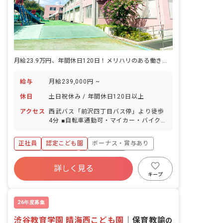
月給23.9万円、年間休日120日！メリハリのある働き方が可能です
給与
月給239,000円 ~
休日
土日祝休み / 年間休日120日以上
アクセス
西武バス「前沢四丁目バス停」より徒歩
4分 ■自転車通勤可・マイカー・バイク
は応相談（無料駐車場完備）
正社員
認定こども園
ボーナス・賞与あり
年間休日120日以上
社会保険完備
詳しく見る
土日祝休み
有給
福利厚生充実
キープ
残業少なめ
昇給昇進あり
26年度募集
渋谷教育学園 晴海西こども園
｜
保育教諭
の