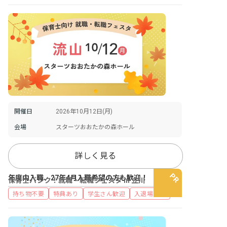
開催日
2026年10月12日(月)
会場
スターツおおたかの森ホール
詳しく見る
年度内入職、27年4月入職希望の方も歓迎！
保育士バンク！就職・転職フェスタ in 立川
持ち物不要
特典あり
学生さん歓迎
入退場自由