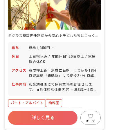
と始まります「体育指導」や「ダンスで
あそぼう」「英語であそぼう」の他に、
たくさんの素材に触れたり、戸外で自然
と関わったりする中で、十分に探求心を
充たし、小学校生活へとスムーズに接続
していくことができるようにします。
全クラス複数担任制だから安心♪子どもたちとじっくり向き合える保育
給与
時給1,350円 ~
休日
土日祝休み / 年間休日120日以上 / 家庭
都合休OK
アクセス
京成押上線「京成立石駅」より徒歩18分
京成本線「青砥駅」より徒歩24分 京成
押上線「青砥駅」より徒歩24分 新小岩
仕事内容
和光幼稚園にて保育業務をお任せしま
駅よりバス、「5丁目住宅」バス停下
す。 ■具体的な仕事内容 ・満3歳～5歳児
車、徒歩2分 ■自転車通勤OK
の保育補佐の業務 ・全体での行事や準備
物の用意 ・園バス乗車（週に1回程度）
パート・アルバイト
幼稚園
年間休日120日以上
土日祝休み
有給
詳しく見る
福利厚生充実
残業少なめ
産休育休制度
キープ
正社員登用
未経験歓迎