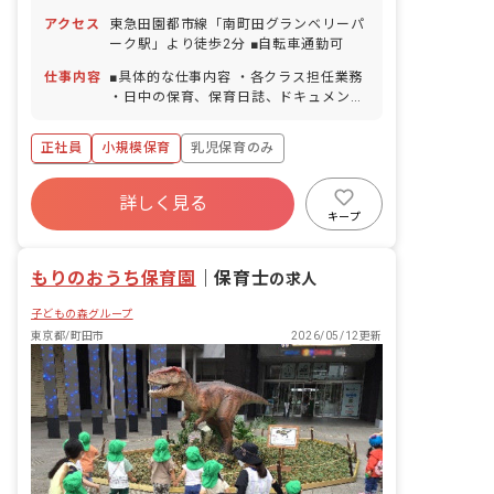
※土曜出勤は月1～2回、振替として平日
アクセス
東急田園都市線「南町田グランベリーパ
でお休みが可能です。 【年間休日121日
ーク駅」より徒歩2分 ■自転車通勤可
／リフレッシュ休暇含む】 リフレッシュ
休暇（6日間） ※入職してすぐ取得で
仕事内容
■具体的な仕事内容 ・各クラス担任業務
きます。 年末年始休暇（12/29～1/3）
・日中の保育、保育日誌、ドキュメンテ
有給休暇（取率90％／時間単位での取得
ーション等帳票類の作成、連絡帳記入な
可／連休OK） ※有休が取りやすく自由
ど ・保育計画の作成（年案、月案、週
正社員
小規模保育
乳児保育のみ
度が高い為、職員の満足度も高いのが当
案） ・行事や係などの準備 ・保護者対
法人の特徴です。 慶弔休暇 産前産後・
応や子育て支援に向けての準備 ■クラス
ボーナス・賞与あり
育児休暇（取得率100％・復帰率90％）
定員 0歳児クラス 3名／職員1名 1歳児
詳しく見る
寮・住宅・家賃補助あり
社会保険完備
介護・看護休暇 ※お休みの相談もしやす
クラス 8名／職員2名 2歳児クラス 8
キープ
く自由に取れることで職員の満足度が高
名／職員2名 保育士4名、栄養士1名、看
有給
福利厚生充実
退職金制度
いのも当法人の特徴の1つです。
護師1名 ■保育理念 もりのおうち保育園
残業少なめ
もりのおうち保育園
では「４つのやくそく」を元に創造力を
｜
保育士
の求人
養い、個性を伸ばし、併せて、社会生活
子どもの森グループ
の基礎を身に付けた明るい思いやりのあ
る子となる事を願って保育しています。
東京都/町田市
2026/05/12更新
・いいあたま 子どもの依存欲求や情
緒の安定を図る ・やさしいこころ
植物の生育や開花、実りを実感したり思
いやりの気持ちを持つ ・じょうぶなから
だ 一人、一人の生活リズムを大切に
する（食事、排泄、午睡） ・がまんづよ
いこ 興味のある事や経験したことを