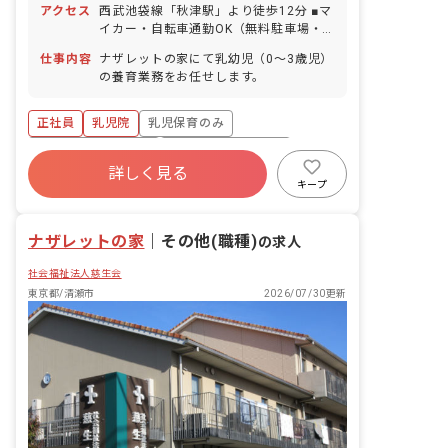
アクセス
西武池袋線「秋津駅」より徒歩12分 ■マ
イカー・自転車通勤OK（無料駐車場・
駐輪場あり）
仕事内容
ナザレットの家にて乳幼児（0～3歳児）
の養育業務をお任せします。
正社員
乳児院
乳児保育のみ
ボーナス・賞与あり
年間休日120日以上
詳しく見る
寮・住宅・家賃補助あり
社会保険完備
キープ
有給
福利厚生充実
退職金制度
ナザレットの家
｜
その他(職種)
の求人
社会福祉法人慈生会
東京都/清瀬市
2026/07/30更新