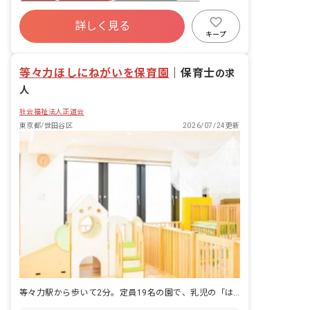
や関係機関との連携 ・地域の子育て支援
ボーナス・賞与あり
年間休日120日以上
・出産を迎えるパパ、ママの育児相談
詳しく見る
寮・住宅・家賃補助あり
社会保険完備
キープ
有給
福利厚生充実
退職金制度
等々力ほしにねがいを保育園
｜
保育士
の求
人
社会福祉法人正道会
東京都/世田谷区
2026/07/24更新
等々力駅から歩いて2分。定員19名の園で、乳児の「はじめて」に立ち会う毎日。