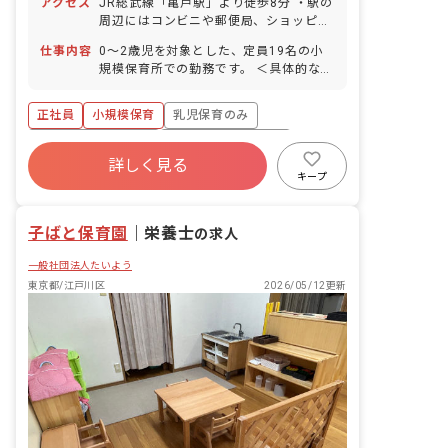
アクセス
JR総武線「亀戸駅」より徒歩8分 ・駅の
周辺にはコンビニや郵便局、ショッピン
グモールなどもあり、お仕事後のお買い
仕事内容
0～2歳児を対象とした、定員19名の小
物にも便利です。
規模保育所での勤務です。 ＜具体的な業
務内容＞ ・保育業務全般 ・書類作成 ・
保護者対応 など
正社員
小規模保育
乳児保育のみ
ボーナス・賞与あり
年間休日120日以上
詳しく見る
寮・住宅・家賃補助あり
社会保険完備
キープ
有給
福利厚生充実
退職金制度
子ばと保育園
｜
栄養士
の求人
一般社団法人たいよう
東京都/江戸川区
2026/05/12更新