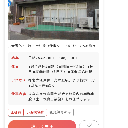
完全週休2日制・持ち帰り仕事なしでメリハリある働き方！0～2歳児保育のみ
給与
月給254,500円 ~ 348,000円
休日
■完全週休2日制（日曜日＋他1日） ■祝
日 ■夏季休暇（3日間） ■年末年始休暇
（6日間） ■有給休暇（取得率100％／半
アクセス
都営大江戸線「光が丘駅」より徒歩15分
日単位から取得可能／5日以上の連休応
■自転車通勤OK
相談） ■慶弔休暇 ■産前産後・育児休暇
（取得率100％） ■介護・看護休暇
仕事内容
はなさき保育園光が丘で施設内の業務全
般（主に保育士業務）をお任せします。
※2027年度入職に向けた募集です。
正社員
小規模保育
乳児保育のみ
ボーナス・賞与あり
詳しく見る
寮・住宅・家賃補助あり
社会保険完備