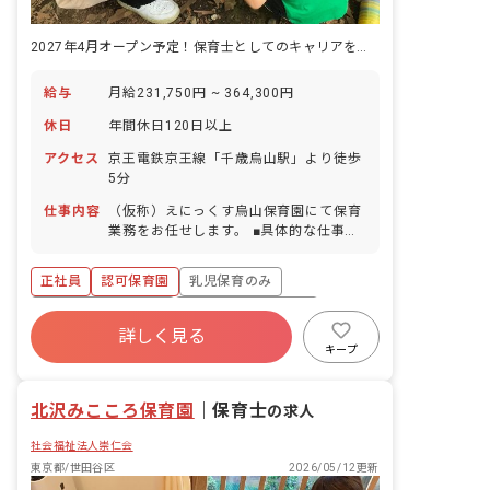
2027年4月オープン予定！保育士としてのキャリアを築きませんか？
給与
月給231,750円 ~ 364,300円
休日
年間休日120日以上
アクセス
京王電鉄京王線「千歳烏山駅」より徒歩
5分
仕事内容
（仮称）えにっくす烏山保育園にて保育
業務をお任せします。 ■具体的な仕事内
容 ・担任保育士、1、2歳児クラスの保
育活動の立案企画運営 ・保護者対応 ・
正社員
認可保育園
乳児保育のみ
その他保育園業務全般 ※経験、技量によ
り配置を決定いたします
ボーナス・賞与あり
年間休日120日以上
詳しく見る
寮・住宅・家賃補助あり
社会保険完備
キープ
有給
福利厚生充実
退職金制度
北沢みこころ保育園
｜
保育士
の求人
社会福祉法人崇仁会
東京都/世田谷区
2026/05/12更新