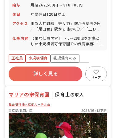
給与
月給262,500円 ~ 318,100円
休日
年間休日120日以上
アクセス
東急大井町線「等々力」駅から徒歩2分
／「尾山台」駅から徒歩6分／「上野
毛」駅から徒歩15分。駅からすぐの立地
仕事内容
【主な仕事内容】 ・0〜2歳児を対象と
で、通勤にも便利です。
した小規模認可保育園での保育業務 ・複
数担任によるチーム保育（食事・オムツ
替え・着替えなどの生活援助） ・遊びや
正社員
小規模保育
乳児保育のみ
活動の計画と見守り、保育記録の作成 ・
保育室やおもちゃの清掃・環境整備 【こ
ボーナス・賞与あり
年間休日120日以上
の園の保育】 正道会が大切にしているの
詳しく見る
社会保険完備
有給
退職金制度
は、子ども自身の「やりたい」を尊重す
キープ
る“見守る保育”です。たてわりではない
残業少なめ
産休育休制度
異年齢のかかわりのなかで、一人ひとり
マリアの家保育園
の育ちをチーム全員で支えます。リトミ
｜
保育士
の求人
ックなどの音楽活動も取り入れ、子ども
社会福祉法人京都ルーテル会
が表現を楽しめる時間も大切にしていま
す。 【はたらき方のサポート】 保育ICT
東京都/世田谷区
2026/05/12更新
を活用して記録や連絡の負担を減らし、
業務を複数人で分担。法人全体で残業を
減らす取り組みを進めています。