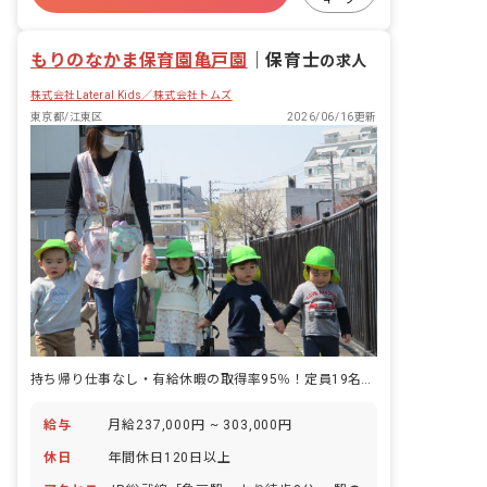
社会福祉法人
未経験歓迎
もりのなかま保育園亀戸園
｜
保育士
の求人
株式会社Lateral Kids／株式会社トムズ
東京都/江東区
2026/06/16更新
持ち帰り仕事なし・有給休暇の取得率95％！定員19名の小規模園です
給与
月給237,000円 ~ 303,000円
休日
年間休日120日以上