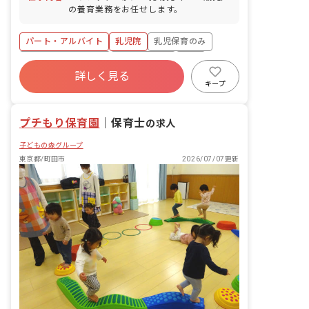
職員一人ひとりがプライベートと仕事を
の養育業務をお任せします。
両立できるよう、希望日に休みをとりや
すい制度を整えています。
パート・アルバイト
乳児院
乳児保育のみ
ボーナス・賞与あり
社会保険完備
有給
詳しく見る
退職金制度
残業少なめ
産休育休制度
キープ
社会福祉法人
プチもり保育園
｜
保育士
の求人
子どもの森グループ
東京都/町田市
2026/07/07更新