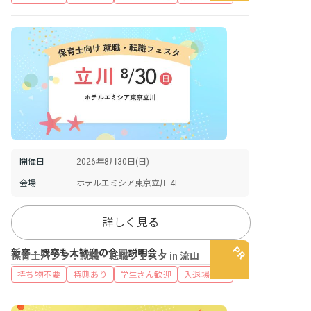
開催日
2026年8月30日(日)
会場
ホテルエミシア東京立川 4F
詳しく見る
新卒・既卒も大歓迎の合同説明会！
保育士バンク！就職・転職フェスタ in 流山
持ち物不要
特典あり
学生さん歓迎
入退場自由