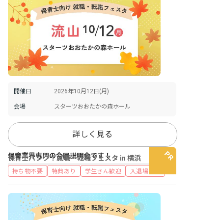
開催日
2026年10月12日(月)
会場
スターツおおたかの森ホール
詳しく見る
保育業界専門の合同説明会です！
保育士バンク！就職・転職フェスタ in 横浜
持ち物不要
特典あり
学生さん歓迎
入退場自由