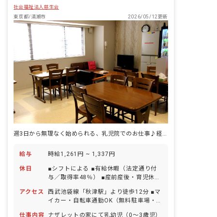
社会福祉法人慈生会
東京都/清瀬市
2026/05/12更新
週3日から無理なく始められる、乳児院でのお仕事♪経験やブランク不問
給与
時給1,261円 ~ 1,337円
休日
■シフトによる ■有給休暇（法定通り付
与／取得率48％） ■産前産後・育児休暇
（取得率100％） ■看護・介護休暇（取
アクセス
西武池袋線「秋津駅」より徒歩12分 ■マ
得実績あり） ■介護休業制度あり（取得
イカー・自転車通勤OK（無料駐車場・
実績あり） ■クリスマス特別休暇（年1
駐輪場あり）
日） ・お休みの相談もしやすい職場です
仕事内容
ナザレットの家にて乳幼児（0～3歳児）