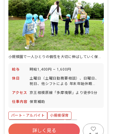
小規模園で一人ひとりの個性を大切に伸ばしていく保育をしませんか？
給与
時給1,400円 ~ 1,600円
休日
土曜日（土曜日勤務要相談）、日曜日、
祝日、他シフトによる 年末年始休暇
（12/29～1/3） 有給休暇（法定通り）
アクセス
京王相模原線「多摩境駅」より徒歩5分
※人員にゆとりを持たせており、お休み
の相談もしやすく自由に取れることで職
仕事内容
保育補助
員の満足度が高いのも当法人の特徴の1
つです。
パート・アルバイト
小規模保育
乳児保育のみ
社会保険完備
有給
詳しく見る
福利厚生充実
駅近5分以内
アットホーム