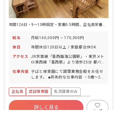
年間126日・9〜15時固定・実働5.5時間、正社員栄養士の募集☆
給与
月給160,000円 ~ 170,000円
休日
年間休日120日以上 / 家庭都合休OK
アクセス
JR京葉線「葛西臨海公園駅」・東京メト
ロ東西線「葛西駅」より徒歩25分 都バ
ス「総合レクリエーション公園前」下車
仕事内容
子ばと保育園にて調理業務全般をお任せ
徒歩5分 ■マイカー・バイク・自転車通
します。 ■具体的な仕事内容 ・0歳～2歳
勤OK（駐車場完備／無料駐輪場あり）
児の給食やおやつの調理、盛り付け ・配
膳、後片付け ・翌日の仕込みなど
正社員
認証保育園
乳児保育のみ
ボーナス・賞与あり
年間休日120日以上
詳しく見る
社会保険完備
有給
福利厚生充実
キープ
非公開の求人多数！ 紹介登録はこちら
残業少なめ
昇給昇進あり
東京都の求人を紹介してもらう
オランジェナーサリー分園
｜
保育士
の求人
株式会社リトルキッズ