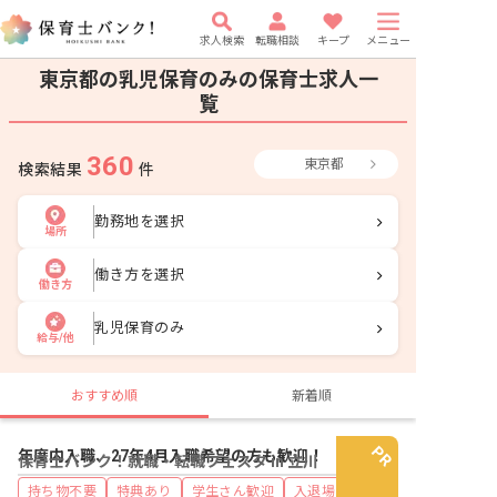
求人検索
転職相談
キープ
メニュー
東京都の乳児保育のみの保育士求人一
覧
360
東京都
検索結果
件
勤務地を選択
場所
働き方を選択
働き方
乳児保育のみ
給与/他
おすすめ順
新着順
年度内入職、27年4月入職希望の方も歓迎！
保育士バンク！就職・転職フェスタ in 立川
持ち物不要
特典あり
学生さん歓迎
入退場自由