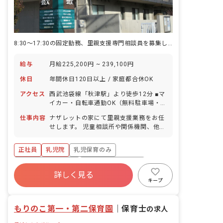
8:30～17:30の固定勤務、里親支援専門相談員を募集しています♪
給与
月給225,200円 ~ 239,100円
休日
年間休日120日以上 / 家庭都合休OK
アクセス
西武池袋線「秋津駅」より徒歩12分 ■マ
イカー・自転車通勤OK（無料駐車場・
駐輪場あり）
仕事内容
ナザレットの家にて里親支援業務をお任
せします。 児童相談所や関係機関、他職
種と密に連携しながら、関係構築を計る
ための支援と地域の里親さんのサポート
正社員
乳児院
乳児保育のみ
を行います。
ボーナス・賞与あり
年間休日120日以上
詳しく見る
寮・住宅・家賃補助あり
社会保険完備
キープ
有給
福利厚生充実
退職金制度
もりのこ第一・第二保育園
｜
保育士
の求人