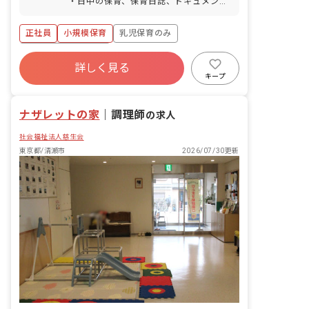
・日中の保育、保育日誌、ドキュメンテ
有給休暇（取率90％／時間単位での取得
ーション等帳票類の作成、連絡帳記入な
可／連休OK） ※有休が取りやすく自由
ど ・保育計画の作成（年案、月案、週
正社員
小規模保育
乳児保育のみ
度が高い為、職員の満足度も高いのが当
案） ・行事や係などの準備 ・保護者対
法人の特徴です。 慶弔休暇 産前産後・
応や子育て支援に向けての準備 ※当施設
ボーナス・賞与あり
育児休暇（取得率100％・復帰率90％）
は小規模保育園もりのこ第一保育園（定
詳しく見る
寮・住宅・家賃補助あり
社会保険完備
介護・看護休暇 ※お休みの相談もしやす
員19名）・もりのこ第二保育園（定員
キープ
く自由に取れることで職員の満足度が高
19名）が同じ園舎で一緒に保育を行なっ
有給
福利厚生充実
退職金制度
いのも当法人の特徴の1つです。
ています。 ■保育理念 子ども一人ひとり
残業少なめ
ナザレットの家
を大切にして、温かい愛情のこもった保
｜
調理師
の求人
育を行ない、保護者や地域から信頼され
社会福祉法人慈生会
る保育園を目指す。 「いいあたま」「じ
ょうぶなからだ」「やさしいこころ」
東京都/清瀬市
2026/07/30更新
「がまんづよいこ」 の4つのやくそくを
元に、創造力を養い、一人ひとりの個性
を大切に伸ばしています。