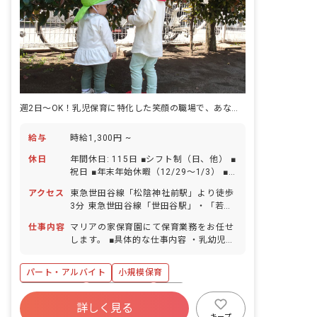
週2日～OK！乳児保育に特化した笑顔の職場で、あなたのペースで輝ける
給与
時給1,300円 ~
休日
年間休日: 115日 ■シフト制（日、他） ■
祝日 ■年末年始休暇（12/29～1/3） ■
有給休暇（法定通り）※勤務6カ月経過
アクセス
東急世田谷線「松陰神社前駅」より徒歩
後支給 ■産前産後・育児休暇（法定通
3分 東急世田谷線「世田谷駅」・「若林
り）※取得実績あり ※育児支援あり ※
駅」より徒歩7分
月1シフト提出
仕事内容
マリアの家保育園にて保育業務をお任せ
します。 ■具体的な仕事内容 ・乳幼児の
保育、環境整備など
パート・アルバイト
小規模保育
乳児保育のみ
社会保険完備
有給
詳しく見る
福利厚生充実
残業少なめ
産休育休制度
キープ