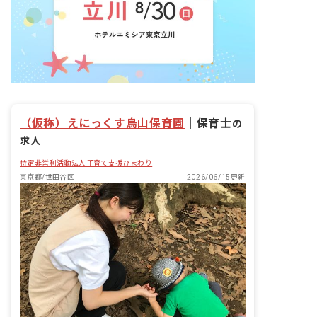
（仮称）えにっくす烏山保育園
｜
保育士
の
求人
特定非営利活動法人子育て支援ひまわり
東京都/世田谷区
2026/06/15更新