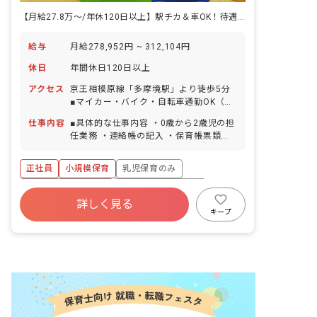
【月給27.8万〜/年休120日以上】駅チカ＆車OK！待遇抜群の小規模園
給与
月給278,952円 ~ 312,104円
休日
年間休日120日以上
アクセス
京王相模原線「多摩境駅」より徒歩5分
■マイカー・バイク・自転車通勤OK（駐
車場は近隣駐車場にて対応）
仕事内容
■具体的な仕事内容 ・0歳から2歳児の担
任業務 ・連絡帳の記入 ・保育帳票類の
作成 ・保護者対応 ■保育理念 子ども一
人ひとりを大切にして、温かい愛情のこ
正社員
小規模保育
乳児保育のみ
もった保育を行い、保護者や地域から信
頼される保育園を目指す。 「いいあた
ボーナス・賞与あり
年間休日120日以上
ま」「じょうぶなからだ」「やさしいこ
詳しく見る
寮・住宅・家賃補助あり
社会保険完備
ころ」「がまんづよいこ」 の4つのやく
キープ
そくを元に、創造力を養い、一人ひとり
有給
福利厚生充実
退職金制度
の個性を大切に伸ばしています。