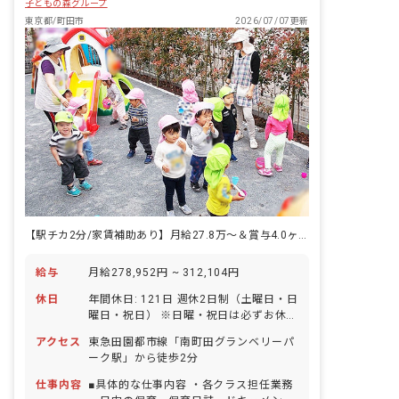
子どもの森グループ
東京都/町田市
2026/07/07更新
【駅チカ2分/家賃補助あり】月給27.8万〜＆賞与4.0ヶ月の好待遇★
給与
月給278,952円 ~ 312,104円
休日
年間休日: 121日 週休2日制（土曜日・日
曜日・祝日） ※日曜・祝日は必ずお休み
※土曜出勤は月1～2回、振替として平日
アクセス
東急田園都市線「南町田グランベリーパ
でお休みが可能です。 【年間休日121日
ーク駅」から徒歩2分
／リフレッシュ休暇含む】 リフレッシュ
休暇（6日間） ※入職してすぐ取得で
仕事内容
■具体的な仕事内容 ・各クラス担任業務
きます。 年末年始休暇（12/29～1/3）