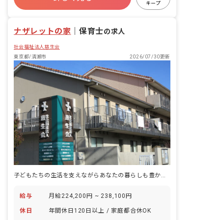
キープ
有給
福利厚生充実
退職金制度
残業少なめ
ナザレットの家
｜
保育士
の求人
社会福祉法人慈生会
東京都/清瀬市
2026/07/30更新
子どもたちの生活を支えながらあなたの暮らしも豊かに♪未経験者も歓迎
給与
月給224,200円 ~ 238,100円
休日
年間休日120日以上 / 家庭都合休OK