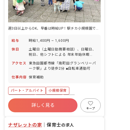
楽しむ
週3日以上からOK、早番は時給UP！駅チカ小規模園でのお仕事です
給与
時給1,400円 ~ 1,600円
休日
土曜日（土曜日勤務要相談）、日曜日、
祝日、他シフトによる 年末年始休暇
（12/29～1/3） 有給休暇（法定通り）
アクセス
東急田園都市線「南町田グランベリーパ
※人員にゆとりを持たせており、お休み
ーク駅」より徒歩2分 ■自転車通勤可
の相談もしやすく自由に取れることで職
員の満足度が高いのも当法人の特徴の1
仕事内容
保育補助
つです。
パート・アルバイト
小規模保育
乳児保育のみ
社会保険完備
有給
詳しく見る
福利厚生充実
駅近5分以内
週2.3日~OK
キープ
研修充実
WEB面接OK
ナザレットの家
｜
保育士
の求人