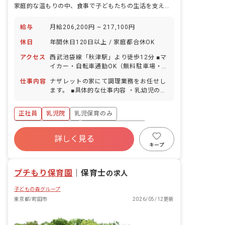
家庭的な温もりの中、食事で子どもたちの生活を支えませんか？年休120日
給与
月給206,200円 ~ 217,100円
休日
年間休日120日以上 / 家庭都合休OK
アクセス
西武池袋線「秋津駅」より徒歩12分 ■マ
イカー・自転車通勤OK（無料駐車場・
駐輪場あり）
仕事内容
ナザレットの家にて調理業務をお任せし
ます。 ■具体的な仕事内容 ・乳幼児の調
理（約3～4名で30名前後の調理を対
応） ・食材の仕込み ・食材等納品物の
正社員
乳児院
乳児保育のみ
検品
ボーナス・賞与あり
年間休日120日以上
詳しく見る
寮・住宅・家賃補助あり
社会保険完備
キープ
有給
福利厚生充実
退職金制度
プチもり保育園
｜
保育士
の求人
子どもの森グループ
東京都/町田市
2026/05/12更新