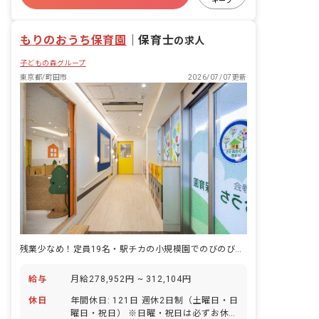
キープ
週2.3日~OK
研修充実
もりのおうち保育園
｜
保育士
の求人
子どもの森グループ
東京都/町田市
2026/07/07更新
残業少なめ！定員19名・駅チカの小規模園でのびのび働きませんか？
給与
月給278,952円 ~ 312,104円
休日
年間休日: 121日 週休2日制（土曜日・日
曜日・祝日） ※日曜・祝日は必ずお休み