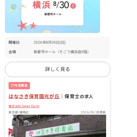
開催日
2026年8月30日(日)
会場
新都市ホール（そごう横浜店9階）
詳しく見る
27年度募集
はなさき保育園光が丘
｜
保育士
の求人
株式会社Green Earth
東京都/練馬区
2026/05/28更新