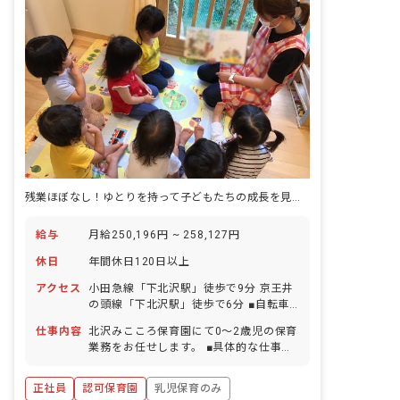
残業ほぼなし！ゆとりを持って子どもたちの成長を見守りませんか？
給与
月給250,196円 ~ 258,127円
休日
年間休日120日以上
アクセス
小田急線「下北沢駅」徒歩で9分 京王井
の頭線「下北沢駅」徒歩で6分 ■自転車
通勤可（無料駐輪場あり）
仕事内容
北沢みこころ保育園にて0～2歳児の保育
業務をお任せします。 ■具体的な仕事内
容 ・身の回りのお世話や生活習慣の育成
・子どもの健康管理 ・知識や能力、社会
正社員
認可保育園
乳児保育のみ
性の育成 ・行事の計画、運営 ・保護者