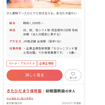
少人数制で一人ひとりと向き合える。あなたの温かい手で、子どもたちの成長を支えませんか？
給与
時給1,300円 ~
休日
日、祝、他シフト制 完全週休2日制 有給
休暇（法人の規定に準ずる）
アクセス
JR南武線 谷保駅（徒歩1分）
仕事内容
・企業主導型保育園「ちびっこランド富
士見台園」での保育業務です。 ・0歳~2
歳児の保育を担当していただきます。 ・
定員23名の少人数制のため、一人ひとり
パート・アルバイト
企業主導型
の子どもたちとじっくり向き合えます。
・未経験の方やブランクのある方も、研
修制度がありますので安心して働ける環
詳しく見る
境です。 ■園児年齢層：0～5歳児
キープ
きたひだまり保育園
｜
幼稚園教諭
の求人
社会福祉法人国立保育会
東京都/国立市
2026/07/09更新