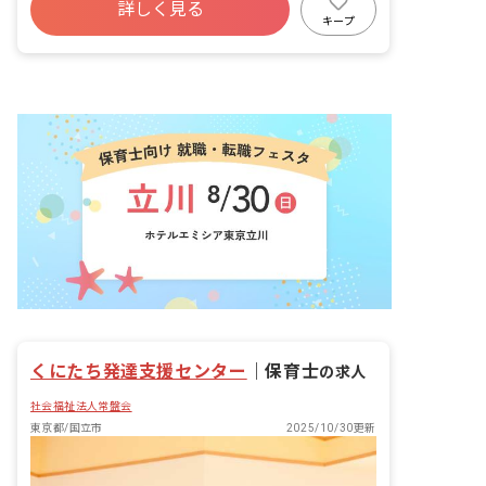
詳しく見る
キープ
くにたち発達支援センター
｜
保育士
の求人
社会福祉法人常盤会
東京都/国立市
2025/10/30更新