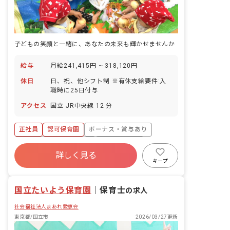
子どもの笑顔と一緒に、あなたの未来も輝かせませんか
給与
月給241,415円 ~ 318,120円
休日
日、祝、他シフト制 ※有休支給要件:入
職時に25日付与
アクセス
国立 JR中央線 12 分
正社員
認可保育園
ボーナス・賞与あり
寮・住宅・家賃補助あり
社会保険完備
詳しく見る
有給
福利厚生充実
退職金制度
キープ
残業少なめ
昇給昇進あり
国立たいよう保育園
｜
保育士
の求人
社会福祉法人まあれ愛恵会
東京都/国立市
2026/03/27更新