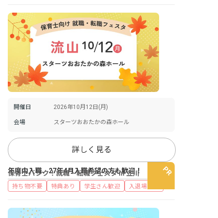
開催日
2026年10月12日(月)
会場
スターツおおたかの森ホール
詳しく見る
年度内入職、27年4月入職希望の方も歓迎！
保育士バンク！就職・転職フェスタ in 立川
持ち物不要
特典あり
学生さん歓迎
入退場自由