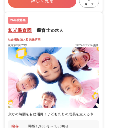
詳しく見る
キープ
26年度募集
和光保育園
｜
保育士
の求人
社会福祉法人和光保育園
東京都/国立市
2026/02/26更新
夕方の時間を有効活用！子どもたちの成長を支えるやりがいをここで見つけよう！
給与
時給1,300円 ~ 1,500円