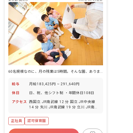
60名規模なのに、月の残業は5時間。そんな園、あります。
給与
月給183,425円 ~ 291,640円
休日
日、祝、他シフト制 ・年間休日108日
アクセス
西国立 JR南武線 12 分 国立 JR中央線
14 分 矢川 JR南武線 19 分 立川 JR南武
線 22 分 立川 JR青梅線 22 分
正社員
認可保育園