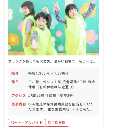
ブランクがあっても大丈夫。温かい職場で、もう一度保育の楽しさを感じませんか？
給与
時給1,300円 ~ 1,300円
休日
日、祝、他シフト制 完全週休2日制 有給
休暇（有給休暇は法定通り）
アクセス
JR南武線 谷保駅（徒歩3分）
仕事内容
0~6歳児の保育補助業務を担当していた
だきます。 主な業務内容: ・子どもたち
との遊び ・園内の清掃 ・保育準備 以下
の業務はございません。 ・指導計画の作
パート・アルバイト
認可保育園
成 ・日誌等の書類作成 ・保育リーダー