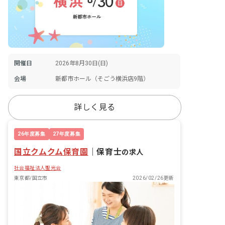
開催日
2026年8月30日(日)
会場
新都市ホール（そごう横浜店9階）
詳しく見る
26年度募集
27年度募集
国立クムクム保育園
｜
保育士
の求人
社会福祉法人聖光会
東京都/国立市
2026/02/26更新