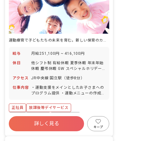
運動療育で子どもたちの未来を育む。新しい保育のカタチを一緒に創りましょう。
給与
月給251,100円 ~ 416,100円
休日
他シフト制 有給休暇 夏季休暇 年末年始
休暇 慶弔休暇 GW スペシャルホリデー
（特別休暇）3日あり 育児休暇 産前産後
アクセス
JR中央線 国立駅（徒歩8分）
休暇 ※年間休日120日
仕事内容
・運動支援をメインとしたお子さまへの
プログラム提供 ・運動メニューの作成
・保護者さまへのフィードバック ・事務
作業 ・環境整備・清掃 ・希望に合わせ
正社員
放課後等デイサービス
たプロジェクトへの参画
ボーナス・賞与あり
社会保険完備
詳しく見る
残業少なめ
未経験歓迎
新卒も歓迎
キープ
WEB面接OK
ブランクOK
交通費支給