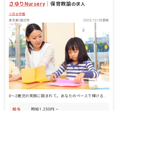
さゆりNursery
｜
保育教諭
の求人
小百合学園
東京都/国立市
2025/12/03更新
0～2歳児の笑顔に囲まれて。あなたのペースで輝ける保育の場です
給与
時給1,250円 ~
非公開の求人多数！ 紹介登録はこちら
休日
日、祝、他シフト制 有給休暇（労働基準
国立市の求人を紹介してもらう
法に準ずる） 年末年始 ※年間休日数不
明
アクセス
JR中央線 国立駅（徒歩4分）