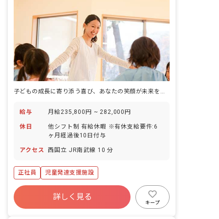
子どもの成長に寄り添う喜び、あなたの笑顔が未来を育む
給与
月給235,800円 ~ 282,000円
休日
他シフト制 有給休暇 ※有休支給要件:6
ヶ月経過後10日付与
アクセス
西国立 JR南武線 10 分
正社員
児童発達支援施設
詳しく見る
キープ