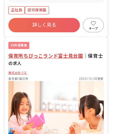
線 24 分 立川 JR青梅線 24 分
正社員
認可保育園
詳しく見る
キープ
26年度募集
保育所ちびっこランド富士見台園
｜
保育士
の求人
株式会社リエ
東京都/国立市
2025/12/03更新