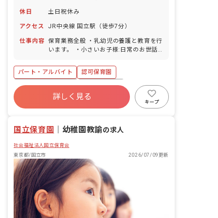
休日
土日祝休み
アクセス
JR中央線 国立駅（徒歩7分）
仕事内容
保育業務全般 ・乳幼児の養護と教育を行
います。 ・小さいお子様:日常のお世話
が中心となります。 ・大きいお子様:以
下の活動も行います。 ・園外活動（散
パート・アルバイト
認可保育園
歩、公園での遊び、遠足など） ・お参り
・体育遊び ・お絵かき ・音楽遊び ・劇
ボーナス・賞与あり
社会保険完備
遊び ・調理保育 ・栽培 ■園児年齢層：0
詳しく見る
土日祝休み
残業少なめ
産休育休制度
～5歳児 ■園庭有無：あり
キープ
社会福祉法人
未経験歓迎
駅近5分以内
国立保育園
｜
幼稚園教諭
の求人
社会福祉法人国立保育会
東京都/国立市
2026/07/09更新