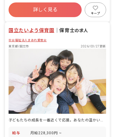
業務（正職員が担当します） 勤務に関す
社会保険完備
有給
残業少なめ
るご希望は柔軟に対応いたします。 ・お
詳しく見る
社会福祉法人
未経験歓迎
新卒も歓迎
子様の発熱、学校行事、長期休暇等に合
キープ
わせた勤務が可能です。 ・週3日~、ご
駅近5分以内
アットホーム
希望の時間帯で勤務可能です。 ・ブラン
国立たいよう保育園
クのある方も歓迎いたします。
｜
保育士
の求人
社会福祉法人まあれ愛恵会
東京都/国立市
2026/03/27更新
子どもたちの成長を一番近くで応援。あなたの温かい心、ここで輝かせませんか？
給与
月給228,300円 ~