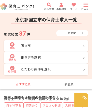
求人検索
転職相談
キープ
メニュー
東京都国立市の保育士求人一覧
37
東京都
検索結果
件
国立市
場所
働き方を選択
働き方
こだわり条件を選択
給与/他
おすすめ順
新着順
新卒・既卒も大歓迎の合同説明会！
保育士バンク！就職・転職フェスタ in 流山
持ち物不要
特典あり
学生さん歓迎
入退場自由