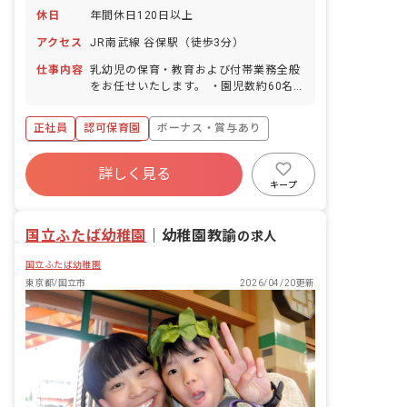
休日
年間休日120日以上
アクセス
JR南武線 谷保駅（徒歩3分）
仕事内容
乳幼児の保育・教育および付帯業務全般
をお任せいたします。 ・園児数約60名
（0~5歳児）をクラス別で保育します。
・家庭的な雰囲気を大切にし、様々な年
正社員
認可保育園
ボーナス・賞与あり
代の保育士が協力しながら、お子様一人
ひとりの成長を見守ります。 ・戸外活動
年間休日120日以上
や季節の行事などを通して、お子様たち
詳しく見る
寮・住宅・家賃補助あり
社会保険完備
がのびのびと過ごせるよう支援します。
キープ
・お子様に愛情を持って接してくださる
有給
福利厚生充実
退職金制度
方を歓迎いたします。 ・入職後は複数担
残業少なめ
国立ふたば幼稚園
任制のため、安心して業務に取り組めま
｜
幼稚園教諭
の求人
す。
国立ふたば幼稚園
東京都/国立市
2026/04/20更新