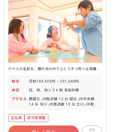
六十人の名前を、朝の光の中でひとりずつ呼べる距離がある。
給与
月給183,425円 ~ 291,640円
休日
日、祝、他シフト制 有給休暇
アクセス
西国立 JR南武線 12 分 国立 JR中央線
14 分 矢川 JR南武線 19 分 立川 JR南武
線 22 分 立川 JR青梅線 22 分
正社員
認可保育園