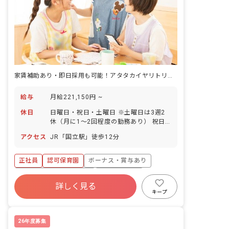
家賃補助あり・即日採用も可能！アタタカイヤリトリの中で心と体を育みます
給与
月給221,150円 ~
休日
日曜日・祝日・土曜日 ※土曜日は3週2
休（月に1～2回程度の勤務あり） 祝日
有給休暇（法定通り） 年間特別休暇（7
アクセス
JR「国立駅」徒歩12分
日間） 冬季休暇（6日） 産前産後・育児
休暇 結婚休暇（5日） 子の看護休暇 慶
弔休暇 ほか 【有給休暇はほぼ希望日に
正社員
認可保育園
ボーナス・賞与あり
取得可能です】 事前に申請をいただけれ
寮・住宅・家賃補助あり
社会保険完備
ば、希望の日に有休取得可能！ 「お互い
詳しく見る
様」の気持ちで、気兼ねなく休める環境
有給
福利厚生充実
退職金制度
キープ
をつくっています。
残業少なめ
昇給昇進あり
26年度募集