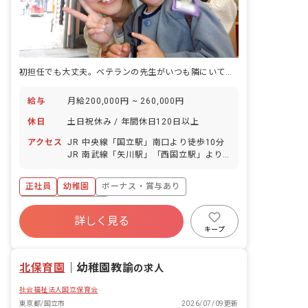
初担任でも大丈夫。ベテランの先生がいつも隣にいてくれます。
給与
月給200,000円 ~ 260,000円
休日
土日祝休み / 年間休日120日以上
アクセス
JR 中央線「国立駅」南口より徒歩10分
JR 南武線「矢川駅」「西国立駅」より
徒歩15分 ■マイカー通勤OK（駐車場は
自己手配／電車の交通費内で支給）
正社員
幼稚園
ボーナス・賞与あり
年間休日120日以上
詳しく見る
寮・住宅・家賃補助あり
社会保険完備
キープ
土日祝休み
有給
福利厚生充実
退職金制度
北保育園
｜
幼稚園教諭
の求人
社会福祉法人国立保育会
東京都/国立市
2026/07/09更新