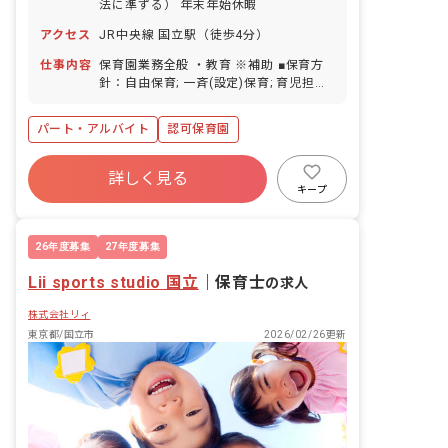
法に準ずる） 年末年始休暇
アクセス
JR中央線 国立駅（徒歩4分）
仕事内容
保育園業務全般 ・教育 ※補助 ■保育方
針：自由保育; 一斉(設定)保育; 育児担当
制保育 ■園児年齢層：0～2歳児 ■書類作
成ツール導入：あり ■保護者との連絡ア
パート・アルバイト
認可保育園
プリ導入：あり
詳しく見る
キープ
26年度募集
27年度募集
Lii sports studio 国立
｜
保育士
の求人
株式会社リィ
東京都/国立市
2026/02/26更新