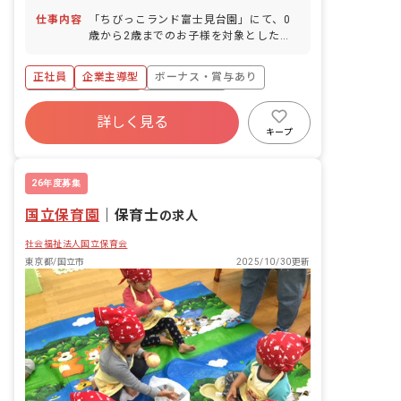
仕事内容
「ちびっこランド富士見台園」にて、0
歳から2歳までのお子様を対象とした保
育業務全般をご担当いただきます。 ・企
業主導型保育園（定員23名）でのお仕事
正社員
企業主導型
ボーナス・賞与あり
です。 ・少人数制のため、お子様一人ひ
とりと丁寧に向き合える環境です。 ・未
年間休日120日以上
社会保険完備
経験の方やブランクのある方も、研修制
詳しく見る
福利厚生充実
残業少なめ
昇給昇進あり
度が充実しておりますので安心してご勤
キープ
務いただけます。 ■園児年齢層：0～5歳
産休育休制度
未経験歓迎
児
26年度募集
国立保育園
｜
保育士
の求人
社会福祉法人国立保育会
東京都/国立市
2025/10/30更新