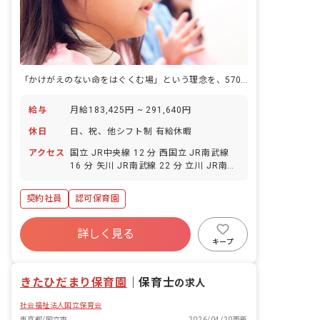
「かけがえのない命をはぐくむ場」という理念を、570人以上の保育士が受け継いでいく仕事です。
給与
月給183,425円 ~ 291,640円
休日
日、祝、他シフト制 有給休暇
アクセス
国立 JR中央線 12 分 西国立 JR南武線
16 分 矢川 JR南武線 22 分 立川 JR南武
線 24 分 立川 JR青梅線 24 分
契約社員
認可保育園
詳しく見る
キープ
きたひだまり保育園
｜
保育士
の求人
社会福祉法人国立保育会
東京都/国立市
2026/04/20更新