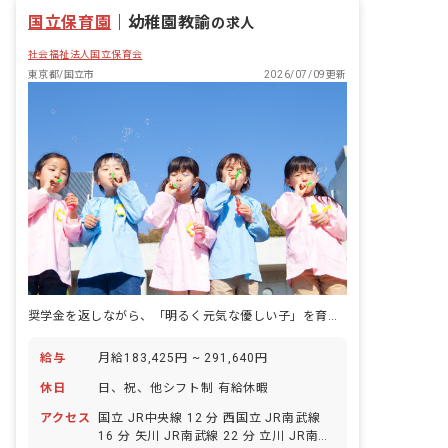
国立保育園
｜
幼稚園教諭
の求人
社会福祉法人国立保育会
東京都/国立市
2026/07/09更新
奨学金を返しながら、「明るく元気な優しい子」を育てる保育に、この園で向き合う日々です。
給与
月給183,425円 ~ 291,640円
休日
日、祝、他シフト制 有給休暇
アクセス
国立 JR中央線 12 分 西国立 JR南武線
16 分 矢川 JR南武線 22 分 立川 JR南武