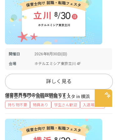
開催日
2026年8月30日(日)
会場
ホテルエミシア東京立川 4F
詳しく見る
保育業界専門の合同説明会です！
保育士バンク！就職・転職フェスタ in 横浜
持ち物不要
特典あり
学生さん歓迎
入退場自由