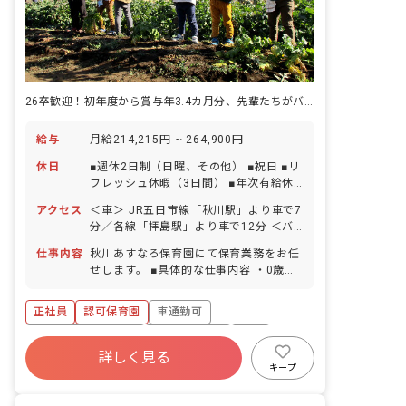
26卒歓迎！初年度から賞与年3.4カ月分、先輩たちがバックアップします
給与
月給214,215円 ~ 264,900円
休日
■週休2日制（日曜、その他） ■祝日 ■リ
フレッシュ休暇（3日間） ■年次有給休
暇（取得率93％、半休・1時間単位の取
アクセス
＜車＞ JR五日市線「秋川駅」より車で7
得も可） ┗初年度は試用期間中3日間、
分／各線「拝島駅」より車で12分 ＜バ
終了後に7日の計10日間付与 ■特別休暇
ス＞ JR青梅線「福生」駅より西東京バ
※健康診断の受診日にもお休みを付与し
仕事内容
秋川あすなろ保育園にて保育業務をお任
ス（永田橋経由の各線）乗車 バス停「草
ています ■子の看護休暇 ■介護休暇 ■産
せします。 ■具体的な仕事内容 ・0歳か
花」または「門前」下車、徒歩10分 ※
休育休制度（取得率100％・復帰率
ら就学前の園児の保育 ・保育環境作り
車・バイク・自転車通勤OK（駐車場・
100％） ◆特別休暇を設け、本人や家族
・園児の様子を記録 ・保護者や他機関と
無料駐輪場あり）小平市、立川市エリア
正社員
認可保育園
車通勤可
がコロナ陽性になったり濃厚接触者にな
の連携 ・地域子育て支援 ◆お互いが自
も通勤圏内！現在は八王子、羽村、福
ったりした場合に、有休で休める体制を
然に「ありがとう」と言い合える職場で
ボーナス・賞与あり
社会保険完備
有給
生、昭島から通勤している職員がいま
とっています。 お子様の園が休園になっ
す。 例えば保育室からほんの少し離れた
詳しく見る
す。
福利厚生充実
退職金制度
残業少なめ
たなどの際にも、急なお休みや午後休・
くて交代した時など、どんな些細なこと
キープ
早退が取りやすい雰囲気づくりをしてい
でも手伝ってもらったときには「ありが
昇給昇進あり
ます。 ＜職員の方から職場の様子につい
とう」と声かけをし、また手伝った時に