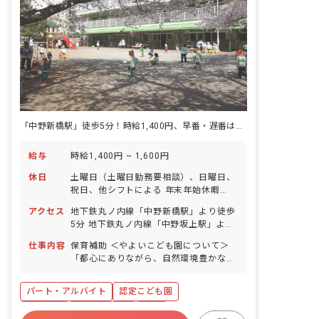
「中野新橋駅」徒歩5分！時給1,400円、早番・遅番は時給1,600円
給与
時給1,400円 ~ 1,600円
休日
土曜日（土曜日勤務要相談）、日曜日、
祝日、他シフトによる 年末年始休暇
（12/29～1/3） 有給休暇（法定通り）
アクセス
地下鉄丸ノ内線「中野新橋駅」より徒歩
5分 地下鉄丸ノ内線「中野坂上駅」より
徒歩10分 ■自転車通勤OK ※閑静な住宅
仕事内容
保育補助 ＜やよいこども園について＞
街の中にあり、お散歩に行ける距離に公
「都心にありながら、自然環境豊かなこ
園もあります。
ども園」 春には、入園・進級のお祝いを
しているかのように桜の花が咲き誇り、
パート・アルバイト
認定こども園
1年がスタートします。果物のなる木や
ビオトープも、子どもたちのお気に入り
車通勤可
社会保険完備
有給