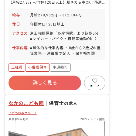
【月給27.8万〜/年休120日以上】駅チカ＆車OK！待遇抜群の小規模園
給与
月給278,952円 ~ 312,104円
休日
年間休日120日以上
アクセス
京王相模原線「多摩境駅」より徒歩5分
■マイカー・バイク・自転車通勤OK（駐
車場は近隣駐車場にて対応）
仕事内容
■具体的な仕事内容 ・0歳から2歳児の担
任業務 ・連絡帳の記入 ・保育帳票類の
作成 ・保護者対応 ■保育理念 子ども一
人ひとりを大切にして、温かい愛情のこ
正社員
小規模保育
車通勤可
もった保育を行い、保護者や地域から信
頼される保育園を目指す。 「いいあた
ボーナス・賞与あり
年間休日120日以上
ま」「じょうぶなからだ」「やさしいこ
詳しく見る
寮・住宅・家賃補助あり
社会保険完備
ころ」「がまんづよいこ」 の4つのやく
キープ
そくを元に、創造力を養い、一人ひとり
有給
福利厚生充実
退職金制度
の個性を大切に伸ばしています。
なかのこども園
｜
保育士
の求人
子どもの森グループ
東京都/中野区
2026/05/12更新