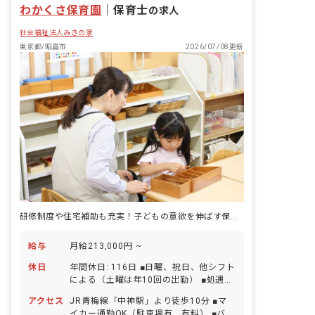
て教えていただきました！＞ ・子どもが
わかくさ保育園
は「ありがとう」と返ってきて、それが
｜
保育士
の求人
急病で休まなければならないとき、誰も
心地よくてまた手伝いたくなる、それを
が「お互い様だから子どものためにしっ
社会福祉法人みきの家
みんなが自然にできる職場です。
かりと休んで」と、シフトや仕事のこと
東京都/昭島市
2026/07/08更新
に負い目を感じないようにしてくれて、
快くお休みをいただくことができまし
た。
研修制度や住宅補助も充実！子どもの意欲を伸ばす保育士になりませんか？
給与
月給213,000円 ~
休日
年間休日: 116日 ■日曜、祝日、他シフト
による（土曜は年10回の出勤） ■処遇改
善休日 ■年末年始休日 ■有給休暇（初年
アクセス
JR青梅線「中神駅」より徒歩10分 ■マ
度13日） ∟希望があれば取得率100％
イカー通勤OK（駐車場有 有料） ■バイ