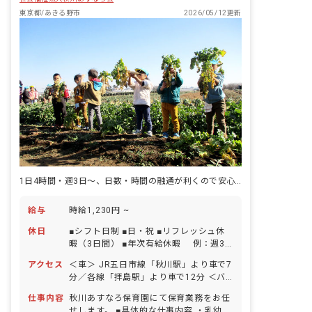
園：東京都八王子市散田町5-8-20 敬愛シ
ンフォニー保育園：東京都八王子市散田
東京都/あきる野市
2026/05/12更新
町4-7-11 敬愛高倉保育園：東京都八王子
市高倉町46-1 敬愛フレンド保育園：東
京都八王子市上柚木3-7 敬愛きたの保育
園：東京都八王子市北野町545-3 多摩境
敬愛保育園：東京都町田市小山町4464
敬愛桃の実保育園：東京都町田市小山ヶ
丘3-28
1日4時間・週3日～、日数・時間の融通が利くので安心です！車通勤OK
給与
時給1,230円 ~
休日
■シフト日制 ■日・祝 ■リフレッシュ休
暇（3日間） ■年次有給休暇 例：週3
日勤務の場合…入職時に2日付与、3カ月
アクセス
＜車＞ JR五日市線「秋川駅」より車で7
経過後に3日追加、計5日 週5日勤務
分／各線「拝島駅」より車で12分 ＜バ
の場合…入職時に3日付与、3カ月経過後
ス＞ JR青梅線「福生」駅より西東京バ
に7日追加、計10日 ※取得率93％／1時
仕事内容
秋川あすなろ保育園にて保育業務をお任
ス（永田橋経由の各線）乗車 バス停「草
間単位で取得可能！ ■特別休暇 ※健康診
せします。 ■具体的な仕事内容 ・乳幼児