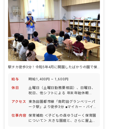
駅チカ徒歩3分！令和5年4月に開園したばかりの園で保育補助のお仕事！
給与
時給1,400円 ~ 1,600円
休日
土曜日（土曜日勤務要相談）、日曜日、
祝日、他シフトによる 年末年始休暇
（12/29～1/3） 有給休暇（法定通り）
アクセス
東急田園都市線「南町田グランベリーパ
※人員にゆとりを持たせており、お休み
ーク駅」より徒歩3分 ■マイカー・バイ
の相談もしやすく自由に取れることで職
ク・自転車通勤可 ※駐車場自己手配／ガ
員の満足度が高いのも当法人の特徴の1
仕事内容
保育補助 ＜子どもの森ゆうぱーく保育園
ソリン代を規定に沿って支給 ※周辺には
つです。
について＞ 大きな園庭と、さらに屋上園
アウトレットパークやスーパー、映画館
庭があります。乳児も幼児もたくさん遊
などもあって便利です。