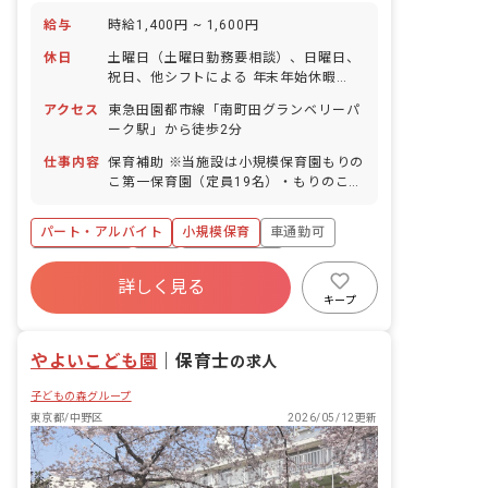
給与
時給1,400円 ~ 1,600円
休日
土曜日（土曜日勤務要相談）、日曜日、
祝日、他シフトによる 年末年始休暇
（12/29～1/3） 有給休暇（法定通り）
アクセス
東急田園都市線「南町田グランベリーパ
※人員にゆとりを持たせており、お休み
ーク駅」から徒歩2分
の相談もしやすく自由に取れることで職
員の満足度が高いのも当法人の特徴の1
仕事内容
保育補助 ※当施設は小規模保育園もりの
つです。
こ第一保育園（定員19名）・もりのこ第
二保育園（定員19名）が同じ園舎で一緒
に保育を行なっています。
パート・アルバイト
小規模保育
車通勤可
社会保険完備
有給
福利厚生充実
詳しく見る
残業少なめ
新卒も歓迎
駅近5分以内
キープ
週2.3日~OK
やよいこども園
｜
保育士
の求人
子どもの森グループ
東京都/中野区
2026/05/12更新