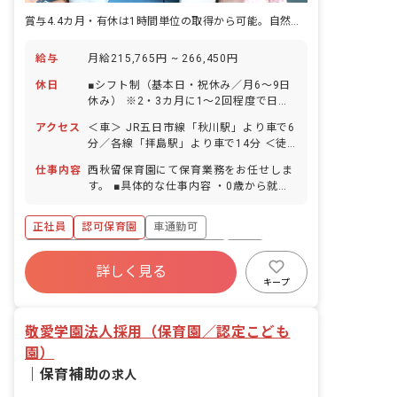
賞与4.4カ月・有休は1時間単位の取得から可能。自然と助け合える職場
給与
月給215,765円 ~ 266,450円
休日
■シフト制（基本日・祝休み／月6～9日
休み） ※2・3カ月に1～2回程度で日・
祝出勤あり ■リフレッシュ休暇（3日
アクセス
＜車＞ JR五日市線「秋川駅」より車で6
間） ■年次有給休暇（1時間単位の取得
分／各線「拝島駅」より車で14分 ＜徒
も可） ┗初年度は試用期間中3日間、終
歩＞ JR五日市線「秋川駅」から約18～
了後に7日の計10日間付与 ■お子さんの
仕事内容
西秋留保育園にて保育業務をお任せしま
19分 ■マイカー・バイク・自転車通勤可
体調不良や行事参加も職員同士協力し合
す。 ■具体的な仕事内容 ・0歳から就学
（駐車場完備／駐車場代：月4,500円、
い、お休みが取りやすい職場です。 ■特
前の園児の保育 ・保育環境作り ・園児
バイク月2,000円、自転車無料） 小平
別休暇 ※健康診断の受診日にもお休みを
の様子を記録 ・保護者や他機関との連携
市、立川市エリアも通勤圏内！現在は八
正社員
認可保育園
車通勤可
付与しています ■子の看護休暇 ■介護休
・地域子育て支援 ◆お互いが自然に「あ
王子、羽村、福生、昭島から通勤してい
暇 ■産休育休制度（取得率100％・復帰
りがとう」と言い合える職場です。 例え
ボーナス・賞与あり
社会保険完備
有給
る職員がいます。
率100％）
ば保育室からほんの少し離れたくて交代
詳しく見る
福利厚生充実
退職金制度
残業少なめ
した時など、どんな些細なことでも手伝
キープ
ってもらったときには「ありがとう」と
昇給昇進あり
声かけをし、また手伝った時には「あり
敬愛学園法人採用（保育園／認定こども
がとう」と返ってきて、それが心地よく
てまた手伝いたくなる、それをみんなが
園）
自然にできる職場です。
｜
保育補助
の求人