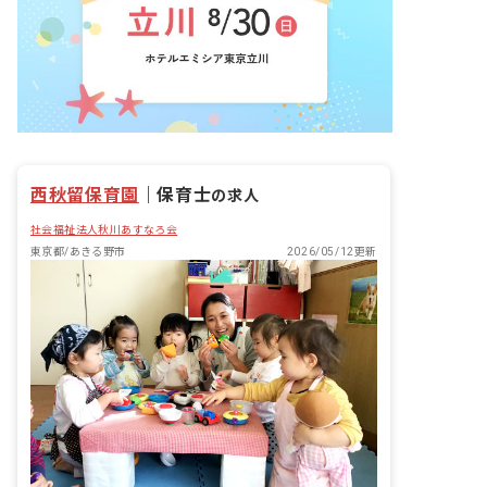
西秋留保育園
｜
保育士
の求人
社会福祉法人秋川あすなろ会
東京都/あきる野市
2026/05/12更新