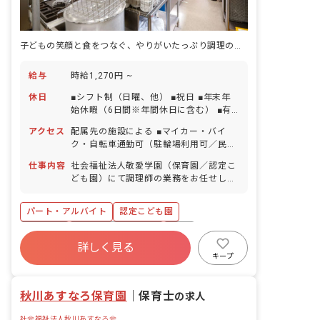
子どもの笑顔と食をつなぐ、やりがいたっぷり調理のお仕事です♪
給与
時給1,270円 ~
休日
■シフト制（日曜、他） ■祝日 ■年末年
始休暇（6日間※年間休日に含む） ■有
給休暇（取得率100％／半日単位での取
アクセス
配属先の施設による ■マイカー・バイ
得可／5日以上の連休相談OK） ■産前産
ク・自転車通勤可（駐輪場利用可／民間
後・育児休暇（取得率100％・復帰率
駐車場利用可※月額は地域により異なる
100％） ■バースデイ休暇 ・お休みの取
仕事内容
社会福祉法人敬愛学園（保育園／認定こ
ため、採用後に各施設より案内いたしま
りやすさについて ライフステージに合わ
ども園）にて調理師の業務をお任せしま
す）
せて働いている社員が多く、休みの相談
す。 ■具体的な仕事内容 ・調理業務全般
がしやすい環境で、子育てや家庭との両
（おやつ作りや給食づくり） ・調理補助
パート・アルバイト
認定こども園
立も実現できます。
・調理室の掃除や片付け ■勤務施設 以下
いずれかの勤務になります。（応募時に
車通勤可
ボーナス・賞与あり
有給
ご相談ください。） 敬愛こども園：東京
詳しく見る
福利厚生充実
昇給昇進あり
産休育休制度
都八王子市散田町5-3-1 敬愛たかお保育
キープ
園：東京都八王子市東浅川町550-32 み
社会福祉法人
未経験歓迎
なみ野敬愛保育園：東京都八王子市七国
秋川あすなろ保育園
3-53-1 敬愛ハーモニ一保育園：東京都八
｜
保育士
の求人
王子市大和田町2-20-2 敬愛クレヨン保育
社会福祉法人秋川あすなろ会