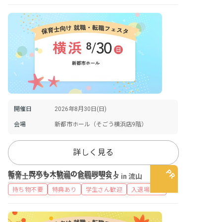
開催日
2026年8月30日(日)
会場
新都市ホール（そごう横浜店9階）
詳しく見る
新卒・既卒も大歓迎の合同説明会！
保育士バンク！就職・転職フェスタ in 流山
持ち物不要
特典あり
学生さん歓迎
入退場自由