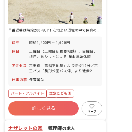
早番遅番は時給200円UP！心地よい環境の中で保育のお仕事をしましょう
給与
時給1,400円 ~ 1,600円
休日
土曜日（土曜日勤務要相談）、日曜日、
祝日、他シフトによる 年末年始休暇
（12/29～1/3） 有給休暇（法定通り）
アクセス
京王線「高幡不動駅」より徒歩19分／京
※人員にゆとりを持たせており、お休み
王バス「駒形公園バス停」より徒歩2分
の相談もしやすく自由に取れることで職
■マイカー・バイク・自転車通勤可（駐
員の満足度が高いのも当法人の特徴の1
仕事内容
保育補助
車場自己手配：料金1/2補助）
つです。
パート・アルバイト
認定こども園
車通勤可
社会保険完備
有給
詳しく見る
福利厚生充実
未経験歓迎
新卒も歓迎
キープ
駅近5分以内
週2.3日~OK
ナザレットの家
｜
調理師
の求人