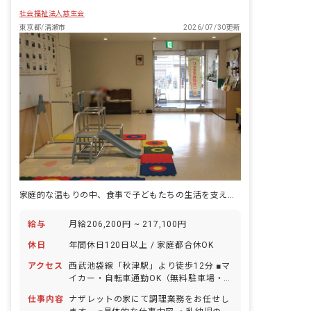
社会福祉法人慈生会
東京都/清瀬市
2026/07/30更新
家庭的な温もりの中、食事で子どもたちの生活を支えませんか？年休120日
給与
月給206,200円 ~ 217,100円
休日
年間休日120日以上 / 家庭都合休OK
アクセス
西武池袋線「秋津駅」より徒歩12分 ■マ
イカー・自転車通勤OK（無料駐車場・
駐輪場あり）
仕事内容
ナザレットの家にて調理業務をお任せし