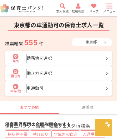
求人検索
転職相談
キープ
メニュー
東京都の車通勤可の保育士求人一覧
555
東京都
検索結果
件
勤務地を選択
場所
働き方を選択
働き方
車通勤可
給与/他
おすすめ順
新着順
保育業界専門の合同説明会です！
保育士バンク！就職・転職フェスタ in 横浜
持ち物不要
特典あり
学生さん歓迎
入退場自由