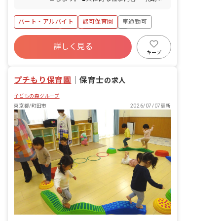
花」または「門前」下車、徒歩10分 ※
断の受診日にもお休みを付与しています
の保育業務全般を行なっていただきま
車・バイク・自転車通勤OK（駐車場・
■子の看護休暇 ■介護休暇 ■産休育休制
す。 ◆お互いが自然に「ありがとう」と
無料駐輪場あり）小平市、立川市エリア
パート・アルバイト
認可保育園
車通勤可
度（法定通り）※取得率・復帰率100％
言い合える職場です。 例えば保育室から
も通勤圏内！現在は八王子、羽村、福
◆安心して産休から復帰できました！ 産
ほんの少し離れたくて交代した時など、
社会保険完備
有給
昇給昇進あり
生、昭島から通勤している職員がいま
休復帰後、子どもの急な体調不良が多く
どんな些細なことでも手伝ってもらった
詳しく見る
す。
産休育休制度
社会福祉法人
正社員登用
休みが続いてしまっていても、「こっち
ときには「ありがとう」と声かけをし、
キープ
は大丈夫だから子どもを見てあげてね」
また手伝った時には「ありがとう」と返
未経験歓迎
と声をかけてくれたり、自分が急病にな
ってきて、それが心地よくてまた手伝い
っても「今はしっかり休んで治してね。
プチもり保育園
たくなる、それをみんなが自然にできる
｜
保育士
の求人
こっちが病気になったらその時はお願い
職場です。
ね。」とお互い様だと言ってもらえたお
子どもの森グループ
かげで、安心してお休みをすることが出
東京都/町田市
2026/07/07更新
来ました。 また、産休から復帰する際の
雇用形態は柔軟に対応してもらえて、短
時間労働、勤務時間固定などを利用して
子育てと両立して働いている職員が多く
働いています。