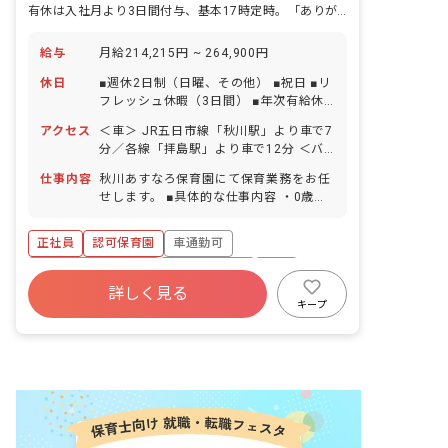
有休は入社月より3日間付与、基本17時定時。「ありがとう」があふれる園
給与
月給214,215円 ~ 264,900円
休日
■週休2日制（日曜、その他） ■祝日 ■リ
フレッシュ休暇（3日間） ■年次有給休
暇（取得率93％／1時間単位の取得も
アクセス
＜車＞ JR五日市線「秋川駅」より車で7
可） ┗初年度は試用期間中3日間、終了
分／各線「拝島駅」より車で12分 ＜バ
後に7日の計10日間付与 ■特別休暇 ※健
ス＞ JR青梅線「福生」駅より西東京バ
康診断の受診日にもお休みを付与してい
仕事内容
秋川あすなろ保育園にて保育業務をお任
ス（永田橋経由の各線）乗車 バス停「草
ます ■子の看護休暇 ■介護休暇 ■産休育
せします。 ■具体的な仕事内容 ・0歳か
花」または「門前」下車、徒歩10分 ※
休制度（取得率100％・復帰率100％）
ら就学前の園児の保育 ・保育環境作り
車・バイク・自転車通勤OK（駐車場・
・園児の様子を記録 ・保護者や他機関と
無料駐輪場あり）小平市、立川市エリア
正社員
認可保育園
車通勤可
の連携 ・地域子育て支援 ◆お互いが自
も通勤圏内！現在は八王子、羽村、福
然に「ありがとう」と言い合える職場で
ボーナス・賞与あり
社会保険完備
有給
生、昭島から通勤している職員がいま
す。 例えば保育室からほんの少し離れた
詳しく見る
す。
福利厚生充実
退職金制度
残業少なめ
くて交代した時など、どんな些細なこと
キープ
でも手伝ってもらったときには「ありが
昇給昇進あり
とう」と声かけをし、また手伝った時に
は「ありがとう」と返ってきて、それが
心地よくてまた手伝いたくなる、それを
みんなが自然にできる職場です。