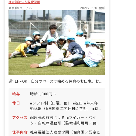
社会福祉法人敬愛学園
東京都/八王子市
2026/06/09更新
週1日～OK！自分のペースで始める保育のお仕事。お休みの相談がしやすいのも魅力♪
給与
時給1,300円 ~
休日
■シフト制（日曜、他） ■祝日 ■年末年
始休暇（6日間※年間休日に含む） ■有
給休暇（取得率100％／半日単位での取
アクセス
配属先の施設による ■マイカー・バイ
得可／5日以上の連休相談OK） ■産前産
ク・自転車通勤可（駐輪場利用可／民間
後・育児休暇（取得率100％・復帰率
駐車場利用可※月額は地域により異なる
100％） ■バースデイ休暇 ・お休みの取
仕事内容
社会福祉法人敬愛学園（保育園／認定こ
ため、採用後に各施設より案内いたしま