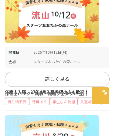
開催日
2026年10月12日(月)
会場
スターツおおたかの森ホール
詳しく見る
年度内入職、27年4月入職希望の方も歓迎！
保育士バンク！就職・転職フェスタ in 立川
持ち物不要
特典あり
学生さん歓迎
入退場自由