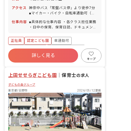
アクセス
神奈中バス「常盤バス停」より徒歩7分
■マイカー・バイク・自転車通勤可（駐
車場完備）
仕事内容
■具体的な仕事内容 ・各クラス担任業務
・日中の保育、保育日誌、ドキュメンテ
ーション等帳票類の作成、連絡帳記入な
ど ・保育計画の作成（年案、月案、週
正社員
認定こども園
車通勤可
案） ・行事や係などの準備 ・保護者対
応や子育て支援に向けての準備 ■保育理
ボーナス・賞与あり
年間休日120日以上
念 子ども一人ひとりを大切にして、温か
詳しく見る
寮・住宅・家賃補助あり
社会保険完備
い愛情のこもった保育を行い、保護者や
キープ
地域から信頼される保育園を目指す。
有給
福利厚生充実
退職金制度
「いいあたま」「じょうぶなからだ」
上田せせらぎこども園
「やさしいこころ」「がまんづよいこ」
｜
保育士
の求人
の4つのやくそくを元に、創造力を養
子どもの森グループ
い、一人ひとりの個性を大切に伸ばして
います。
東京都/日野市
2026/05/12更新