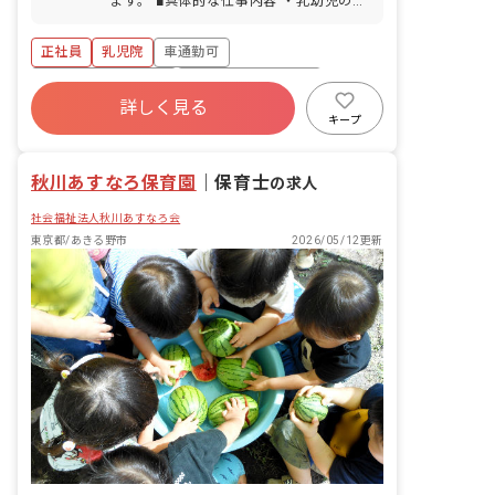
ます。 ■具体的な仕事内容 ・乳幼児の調
理（約3～4名で30名前後の調理を対
応） ・食材の仕込み ・食材等納品物の
正社員
乳児院
車通勤可
検品
ボーナス・賞与あり
年間休日120日以上
詳しく見る
寮・住宅・家賃補助あり
社会保険完備
キープ
有給
福利厚生充実
退職金制度
秋川あすなろ保育園
｜
保育士
の求人
社会福祉法人秋川あすなろ会
東京都/あきる野市
2026/05/12更新