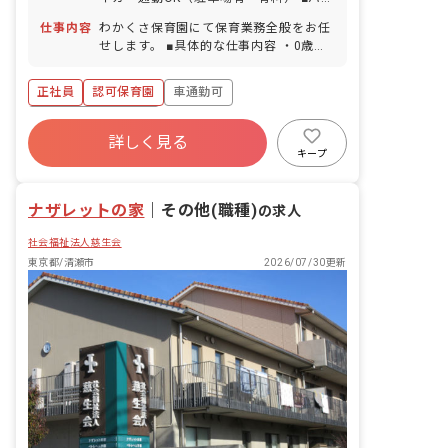
可能／1時間単位での取得可／5日以上の
ク・自転車通勤OK（駐輪場有 無料）
連休相談OK ■慶弔休暇 ■産前産後・育児
仕事内容
わかくさ保育園にて保育業務全般をお任
休暇（取得率100％） ■介護・看護休暇
せします。 ■具体的な仕事内容 ・0歳～5
・お休みの相談もしやすい職場です お子
歳児の担任業務 ・連絡帳記入 ・週案・
様の体調不良や行事による遅刻・早退・
月案の作成 ・保護者対応
正社員
認可保育園
車通勤可
欠勤の相談も可能です。
ボーナス・賞与あり
詳しく見る
寮・住宅・家賃補助あり
社会保険完備
キープ
有給
福利厚生充実
退職金制度
残業少なめ
ナザレットの家
｜
その他(職種)
の求人
社会福祉法人慈生会
東京都/清瀬市
2026/07/30更新