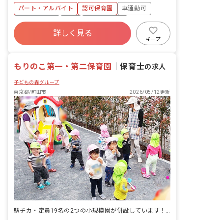
ぶ場所があり、楽しみがいっぱいです。
パート・アルバイト
認可保育園
車通勤可
また、南町田グランベリーパーク駅のす
ぐ近くで通勤に便利で、さらに鶴間公園
社会保険完備
有給
福利厚生充実
という大きな公園があり、遊ぶ場にも困
詳しく見る
未経験歓迎
新卒も歓迎
駅近5分以内
りません。当園には園バスがあり、バス
キープ
で遠足だけではなくお散歩も行きます。
週2.3日~OK
体育などの講師もおり、就学に向けて保
もりのこ第一・第二保育園
育を行なっていきます。乳児保育室は床
｜
保育士
の求人
暖房を完備し、子育て支援室もあります
子どもの森グループ
ので、地域の方々も利用できる保育園と
なっています。
東京都/町田市
2026/05/12更新
駅チカ・定員19名の2つの小規模園が併設しています！週3日～OK