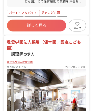
りやすさについて ライフステージに合わ
ども園）にて保育補助の業務をお任せし
す）
せて働いている社員が多く、休みの相談
ます。 ■具体的な仕事内容 ・保育室の環
がしやすい環境で、子育てや家庭との両
境整備（掃除・遊具の消毒・給食の配
パート・アルバイト
認定こども園
立も実現できます。
膳・午睡準備等） ・園庭の環境整備 ・
保育の補助 ・午睡の見守り等 ■勤務施設
車通勤可
ボーナス・賞与あり
有給
以下いずれかの勤務になります。（応募
詳しく見る
福利厚生充実
昇給昇進あり
産休育休制度
時にご相談ください。） 敬愛こども園：
キープ
東京都八王子市散田町5-3-1 敬愛たかお
社会福祉法人
未経験歓迎
保育園：東京都八王子市東浅川町550-32
敬愛学園法人採用（保育園／認定こども
みなみ野敬愛保育園：東京都八王子市七
国3-53-1 敬愛ハーモニ一保育園：東京都
園）
八王子市大和田町2-20-2 敬愛クレヨン保
｜
調理師
の求人
育園：東京都八王子市散田町5-8-20 敬愛
シンフォニー保育園：東京都八王子市散
社会福祉法人敬愛学園
田町4-7-11 敬愛高倉保育園：東京都八王
東京都/八王子市
2026/06/09更新
子市高倉町46-1 敬愛フレンド保育園：
東京都八王子市上柚木3-7 敬愛きたの保
育園：東京都八王子市北野町545-3 多摩
境敬愛保育園：東京都町田市小山町
4464 敬愛桃の実保育園：東京都町田市
小山ヶ丘3-28