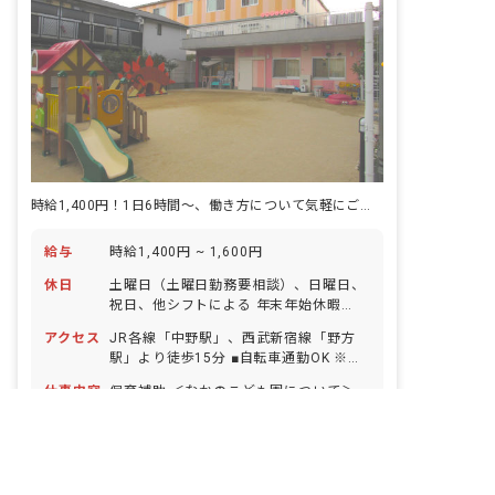
時給1,400円！1日6時間～、働き方について気軽にご相談ください
給与
時給1,400円 ~ 1,600円
休日
土曜日（土曜日勤務要相談）、日曜日、
祝日、他シフトによる 年末年始休暇
（12/29～1/3） 有給休暇（法定通り）
アクセス
JR各線「中野駅」、西武新宿線「野方
※人員にゆとりを持たせており、お休み
駅」より徒歩15分 ■自転車通勤OK ※閑
の相談もしやすく自由に取れることで職
静な住宅街の中にあり、お散歩に行ける
員の満足度が高いのも当法人の特徴の1
仕事内容
保育補助 ＜なかのこども園について＞
距離に公園もあります。
非公開の求人多数！ 紹介登録はこちら
つです。
2019年にオープンした園舎は、乳児フ
ロアには床暖房／床冷房完備、2階屋根
東京都の求人を紹介してもらう
部分には人工芝が広がる屋上庭園があ
パート・アルバイト
認定こども園
り、1年中快適に過ごすことができま
す。 のちの「学びのきっかけとなる体験
車通勤可
社会保険完備
有給