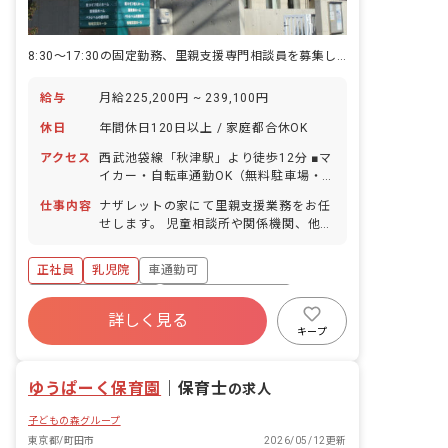
8:30～17:30の固定勤務、里親支援専門相談員を募集しています♪
給与
月給225,200円 ~ 239,100円
休日
年間休日120日以上 / 家庭都合休OK
アクセス
西武池袋線「秋津駅」より徒歩12分 ■マ
イカー・自転車通勤OK（無料駐車場・
駐輪場あり）
仕事内容
ナザレットの家にて里親支援業務をお任
せします。 児童相談所や関係機関、他職
種と密に連携しながら、関係構築を計る
ための支援と地域の里親さんのサポート
正社員
乳児院
車通勤可
を行います。
ボーナス・賞与あり
年間休日120日以上
詳しく見る
寮・住宅・家賃補助あり
社会保険完備
キープ
有給
福利厚生充実
退職金制度
ゆうぱーく保育園
｜
保育士
の求人
子どもの森グループ
東京都/町田市
2026/05/12更新