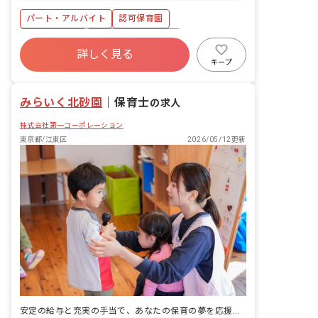
駐輪場あり）
パート・アルバイト
認可保育園
福利厚生充実
ボーナス・賞与あり
詳しく見る
社会保険完備
土日祝休み
有給
キープ
残業少なめ
昇給昇進あり
社会福祉法人
みらいく北砂園
｜
保育士
の求人
株式会社第一コーポレーション
東京都/江東区
2026/05/12更新
安定の給与と充実の手当で、あなたの保育の夢を応援します