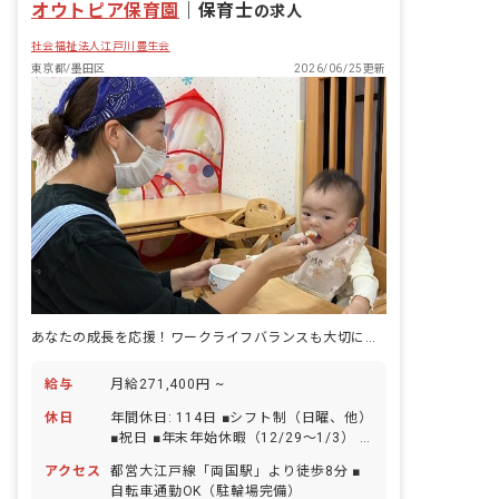
オウトピア保育園
｜
保育士
の求人
社会福祉法人江戸川豊生会
東京都/墨田区
2026/06/25更新
あなたの成長を応援！ワークライフバランスも大切にできる保育のお仕事
給与
月給271,400円 ~
休日
年間休日: 114日 ■シフト制（日曜、他）
■祝日 ■年末年始休暇（12/29～1/3） ■
有給休暇（取得率80％／1時間単位での
アクセス
都営大江戸線「両国駅」より徒歩8分 ■
取得可／5日以上の連休相談OK） ■慶弔
自転車通勤OK（駐輪場完備）
休暇 ■産前産後・育児休暇（取得率