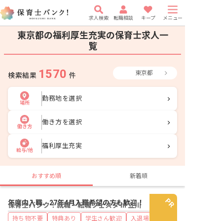
求人検索
転職相談
キープ
メニュー
東京都の福利厚生充実の保育士求人一
覧
1570
東京都
検索結果
件
勤務地を選択
場所
働き方を選択
働き方
福利厚生充実
給与/他
おすすめ順
新着順
年度内入職、27年4月入職希望の方も歓迎！
保育士バンク！就職・転職フェスタ in 立川
持ち物不要
特典あり
学生さん歓迎
入退場自由