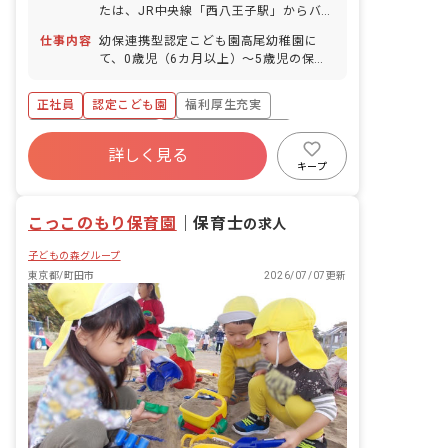
たは、JR中央線「西八王子駅」からバス
乗車。京王バス「陵南中学校」下車徒歩
仕事内容
幼保連携型認定こども園高尾幼稚園に
2分 ■マイカー、バイク、自転車通勤
て、0歳児（6カ月以上）～5歳児の保育
OK（無料の駐車場と駐輪場を完備）
業務全般をお任せします。 ・入職1年目
はクラス担任を持たず、担任の先生の補
正社員
認定こども園
福利厚生充実
助を行っていただきます。 ・乳児クラス
ではデスクワークはなく、基本保育業務
ボーナス・賞与あり
年間休日120日以上
のみとなります。
詳しく見る
寮・住宅・家賃補助あり
社会保険完備
キープ
有給
退職金制度
残業少なめ
こっこのもり保育園
｜
保育士
の求人
子どもの森グループ
東京都/町田市
2026/07/07更新