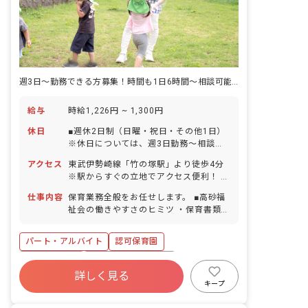
週3日～勤務できる方募集！時間も1日6時間～相談可能で家庭とも両立可能
給与
時給1,226円 ~ 1,300円
休日
■週休2日制（日曜・祝日・その他1日）
※休日については、週3日勤務～相談可
能 ■年末年始休日 ■有給休暇（1年目は
アクセス
東武伊勢崎線「竹の塚駅」より徒歩4分
10日付与） ■産前・産後休暇 ※加入保
※駅からすぐの立地でアクセス便利！ ※
険による ■育児休暇 ※加入保険による
近くに西友もあるのでお仕事帰りに立ち
仕事内容
保育業務全般をお任せします。 ■高砂福
寄れますよ。
祉会の働きやすさのヒミツ ・保育書類の
スリム化で事務作業の時間を1/3まで削
減！ ・短時間でのシフト調整やお休みの
パート・アルバイト
認可保育園
希望にも柔軟に対応！ ・復職サポートも
充実！ 主任やリーダーのあったかいサポ
福利厚生充実
ボーナス・賞与あり
ートでゆったりスタートしながら昇給も
詳しく見る
社会保険完備
有給
退職金制度
目指せます。 子育てと両立中の職員が多
キープ
数！ 子どもの急な発熱時もみんなでカバ
残業少なめ
産休育休制度
社会福祉法人