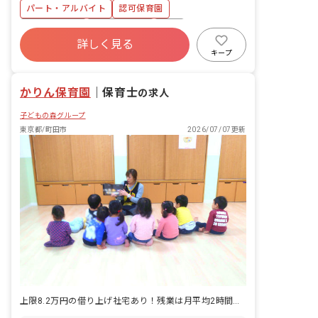
パート・アルバイト
認可保育園
福利厚生充実
社会保険完備
有給
詳しく見る
残業少なめ
産休育休制度
社会福祉法人
キープ
未経験歓迎
週2.3日~OK
かりん保育園
｜
保育士
の求人
子どもの森グループ
東京都/町田市
2026/07/07更新
上限8.2万円の借り上げ社宅あり！残業は月平均2時間・持ち帰りほぼなし