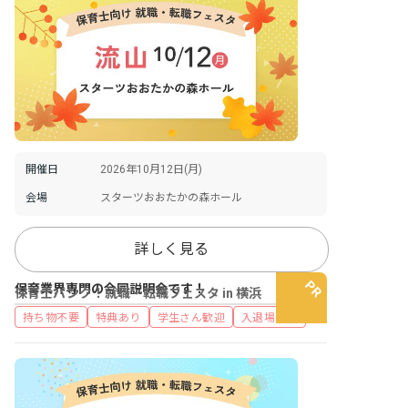
開催日
2026年10月12日(月)
会場
スターツおおたかの森ホール
詳しく見る
保育業界専門の合同説明会です！
保育士バンク！就職・転職フェスタ in 横浜
持ち物不要
特典あり
学生さん歓迎
入退場自由