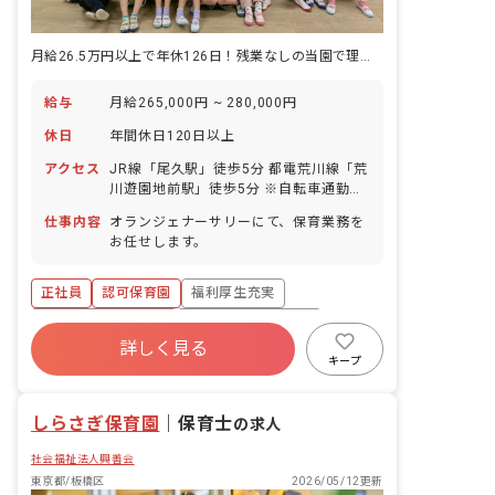
月給26.5万円以上で年休126日！残業なしの当園で理想の保育を！
給与
月給265,000円 ~ 280,000円
休日
年間休日120日以上
アクセス
JR線「尾久駅」徒歩5分 都電荒川線「荒
川遊園地前駅」徒歩5分 ※自転車通勤
OK、マイカー通勤不可 ■近隣エリアから
仕事内容
オランジェナーサリーにて、保育業務を
のアクセスをご紹介 北区（赤羽周辺）か
お任せします。
ら：約13分 「赤羽駅」からJRで1駅5
分！駅チカ感覚で通勤可能です。 台東区
（上野周辺）から：約15分 「上野駅」
正社員
認可保育園
福利厚生充実
からJRで1駅7分。主要駅からのアクセ
ボーナス・賞与あり
年間休日120日以上
スも抜群です。 足立区（江北周辺）か
詳しく見る
ら：約20〜25分 舎人ライナー「熊野前
寮・住宅・家賃補助あり
社会保険完備
キープ
駅」経由でスグ。荒川を渡ってすぐの好
有給
退職金制度
残業少なめ
立地です。 埼玉県（川口市周辺）から：
約20〜25分 「川口駅」から赤羽乗り換
しらさぎ保育園
｜
保育士
の求人
えで20分程度。実は埼玉県からも通いや
すいエリアです。 埼玉県（草加市周辺）
社会福祉法人興善会
から：約40〜45分 「北千住駅」経由な
東京都/板橋区
2026/05/12更新
どでアクセス可能。遠方からの方には、