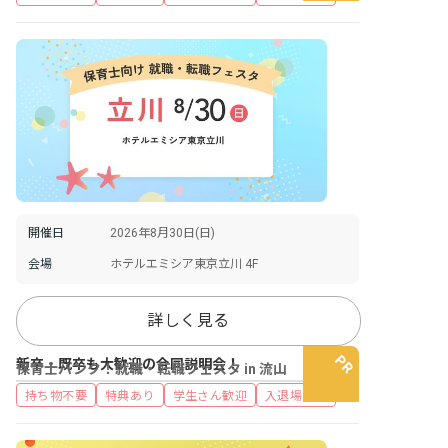
開催日
2026年8月30日(日)
会場
ホテルエミシア東京立川 4F
詳しく見る
新卒・既卒も大歓迎の合同説明会！
保育士バンク！就職・転職フェスタ in 流山
持ち物不要
特典あり
学生さん歓迎
入退場自由