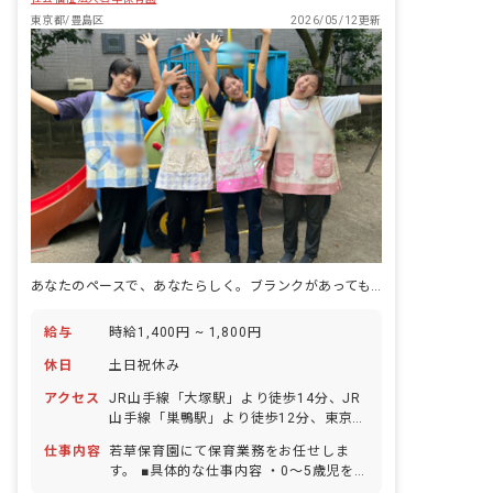
います。
東京都/豊島区
2026/05/12更新
あなたのペースで、あなたらしく。ブランクがあっても笑顔で働ける保育園♪
給与
時給1,400円 ~ 1,800円
休日
土日祝休み
アクセス
JR山手線「大塚駅」より徒歩14分、JR
山手線「巣鴨駅」より徒歩12分、東京メ
トロ丸ノ内線「新大塚駅」より徒歩12分
仕事内容
若草保育園にて保育業務をお任せしま
大塚駅よりバス、「南大塚一丁目」バス
す。 ■具体的な仕事内容 ・0～5歳児をお
停下車、徒歩5分 ■自転車通勤可（無料
預かりする保育園での保育業務全般