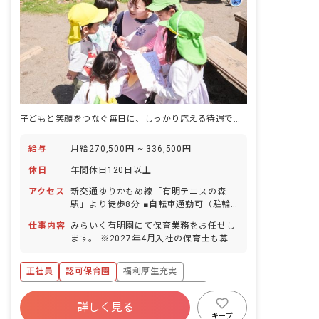
子どもと笑顔をつなぐ毎日に、しっかり応える待遇で安心の一歩を
給与
月給270,500円 ~ 336,500円
休日
年間休日120日以上
アクセス
新交通ゆりかもめ線「有明テニスの森
駅」より徒歩8分 ■自転車通勤可（駐輪
場あり）
仕事内容
みらいく有明園にて保育業務をお任せし
ます。 ※2027年4月入社の保育士も募集
中です。尚、採用はエリア採用のため、
配属先は希望をお聞きしながら決定しま
正社員
認可保育園
福利厚生充実
す。 ■具体的な仕事内容 0歳から6歳まで
のお子さまの保育業務をお任せします。
ボーナス・賞与あり
年間休日120日以上
一人ひとりの個性に向き合い、豊かな成
詳しく見る
寮・住宅・家賃補助あり
社会保険完備
長を促します。子どもたちの興味関心に
キープ