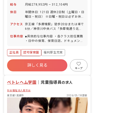
給与
月給278,952円 ~ 312,104円
休日
年間休日: 121日 週休2日制（土曜日・日
曜日・祝日） ※日曜・祝日は必ずお休み
※土曜出勤は月1～2回、振替として平日
アクセス
京王線「多摩境駅」徒歩20分または車で
でお休みが可能です。 【年間休日121日
6分／神奈川中央バス「多摩境通り北」
／リフレッシュ休暇含む】 リフレッシュ
バス停から徒歩4分 ※マイカー・バイ
休暇（6日間） ※入職してすぐ取得で
仕事内容
■具体的な仕事内容 ・各クラス担任業務
ク・自転車通勤OK
きます。 年末年始休暇（12/29～1/3）
・日中の保育、保育日誌、ドキュメンテ
有給休暇（取率90％／時間単位での取得
ーション等帳票類の作成、連絡帳記入な
可／連休OK） ※有休が取りやすく自由
ど ・保育計画の作成（年案、月案、週
正社員
認可保育園
福利厚生充実
度が高い為、職員の満足度も高いのが当
案） ・行事や係などの準備 ・保護者対
法人の特徴です。 慶弔休暇 産前産後・
応や子育て支援に向けての準備 ■保育理
ボーナス・賞与あり
育児休暇（取得率100％・復帰率90％）
念 子ども1人ひとりを大切にして、温か
詳しく見る
寮・住宅・家賃補助あり
社会保険完備
介護・看護休暇 ※お休みの相談もしやす
い愛情のこもった保育を行ない、保護者
キープ
く自由に取れることで職員の満足度が高
や地域から信頼される保育園を目指す。
有給
退職金制度
残業少なめ
いのも当法人の特徴の1つです。
「いいあたま」「じょうぶなからだ」
昇給昇進あり
ベトレヘム学園
「やさしいこころ」「がまんづよいこ」
｜
児童指導員
の求人
の4つのやくそくを元に、創造力を養
社会福祉法人慈生会
い、1人ひとりの個性を大切に伸ばして
います。
東京都/清瀬市
2026/05/18更新