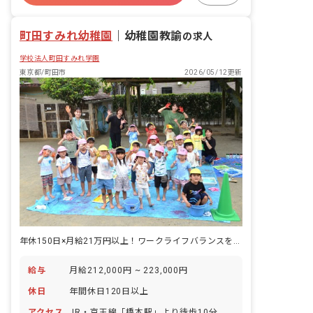
合わせたプログラムを考え実施します。
有給
退職金制度
残業少なめ
■未来＋育成＝みらいく この言葉には、
町田すみれ幼稚園
現代と未来をつなぐ「子どもたちの心の
｜
幼稚園教諭
の求人
育成」にかける私たちの想いがこめられ
学校法人町田すみれ学園
ています。一人ひとりの子どもたちが、
自分の個性と向き合い力強く輝けるよう
東京都/町田市
2026/05/12更新
に。そのサポートをすることが私たちの
使命です。
年休150日×月給21万円以上！ワークライフバランスを重視しやすい！
給与
月給212,000円 ~ 223,000円
休日
年間休日120日以上
アクセス
JR・京王線「橋本駅」より徒歩10分