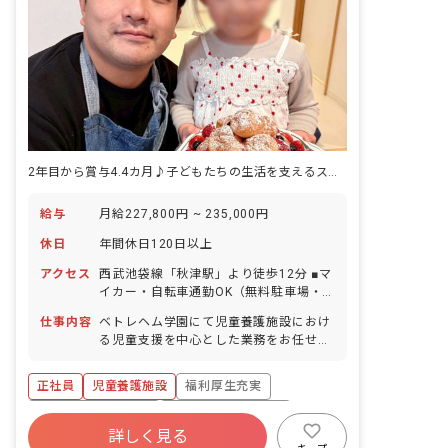
2年目から賞与4.4カ月♪子どもたちの生活を支えるスタッフを募集中です
給与
月給227,800円 ~ 235,000円
休日
年間休日120日以上
アクセス
西武池袋線「秋津駅」より徒歩12分 ■マ
イカー・自転車通勤OK（無料駐車場・
駐輪場あり）
仕事内容
ベトレヘム学園にて児童養護施設におけ
る児童支援を中心とした業務をお任せし
ます。
正社員
児童養護施設
福利厚生充実
ボーナス・賞与あり
年間休日120日以上
詳しく見る
寮・住宅・家賃補助あり
社会保険完備