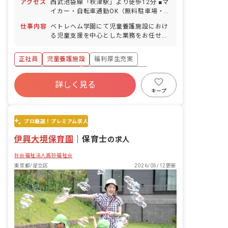
アクセス
西武池袋線「秋津駅」より徒歩12分 ■マ
イカー・自転車通勤OK（無料駐車場・
駐輪場あり）
仕事内容
ベトレヘム学園にて児童養護施設におけ
る児童支援を中心とした業務をお任せし
ます。
正社員
児童養護施設
福利厚生充実
ボーナス・賞与あり
年間休日120日以上
詳しく見る
寮・住宅・家賃補助あり
社会保険完備
キープ
有給
退職金制度
残業少なめ
プロ厳選！プレミアム求人
伊興大境保育園
｜
保育士
の求人
社会福祉法人高砂福祉会
東京都/足立区
2026/05/12更新