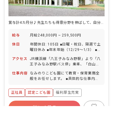
賞与計4カ月分♪先生たちも得意分野を伸ばして、自分らしく過ごせるこども園
給与
月給248,000円 ~ 259,500円
休日
年間休日: 105日 ■日曜・祝日、隔週で土
曜日休み ■年末年始（12/29〜1/3） ■
夏期休暇（5日） ■年末年始 ■有給休暇
アクセス
JR横浜線「八王子みなみ野駅」より「八
（勤務開始と同時に付与） ■特別休暇
王子みなみ野駅バス停」乗車、「白山神
（慶長休暇等）
社バス停」下車後徒歩8分 京王線「南大
仕事内容
なみのりこども園にて教育・保育業務全
沢駅」より車で10分 京王線「北野駅」
般をお任せします。 ■具体的な仕事内容
より「北野駅バス停」乗車、「白山神社
・0歳児～5歳児の教育・保育業務 ・ク
バス停」下車後徒歩8分 ■マイカー、バ
ラス運営（先輩職員がサポートします）
イク、自転車通勤可（有料駐車場利用は
正社員
認定こども園
福利厚生充実
・キャリアアップ研修の受講 ・行事等の
相談可能）
運営 ・環境整備 ・アプリでの書類作
ボーナス・賞与あり
成：出席簿、連絡手帳、保育日誌、月案
詳しく見る
非公開の求人多数！ 紹介登録はこちら
寮・住宅・家賃補助あり
社会保険完備
等
キープ
有給
退職金制度
残業少なめ
東京都の求人を紹介してもらう
昇給昇進あり
マグハウス江古田
｜
栄養士
の求人