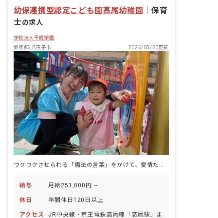
ーし、お休みが取りやすい体制を整えて
幼保連携型認定こども園高尾幼稚園
います。 「ごめんなさい」じゃなくて
｜
保育
「ありがとう」で、お互いが気持ち良く
士
の求人
過ごせる職場です。
学校法人平成学園
東京都/八王子市
2026/05/20更新
ワクワクさせられる「魔法の言葉」をかけて、愛情たっぷりの教育と保育を♪
給与
月給251,000円 ~
休日
年間休日120日以上
アクセス
JR中央線・京王電鉄高尾線「高尾駅」ま