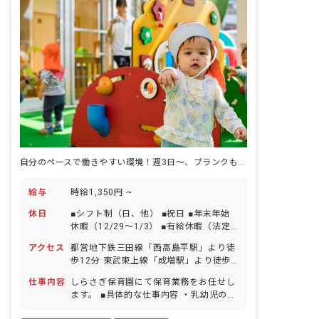
荒川区の「借り上げ社宅制度（家賃補
助）」を利用した引越し・入居サポート
も相談に乗ります！
自分のペースで働きやすい環境！週3日～、ブランクも初心者も大歓迎！
給与
時給1,350円 ~
休日
■シフト制（日、他） ■祝日 ■年末年始
休暇（12/29～1/3） ■有給休暇（法定
通り） ■産休育休休暇（法定通り）
アクセス
都営地下鉄三田線「西高島平駅」より徒
歩12分 東武東上線「成増駅」より徒歩
15分
仕事内容
しらさぎ保育園にて保育業務をお任せし
ます。 ■具体的な仕事内容 ・乳幼児の保
育補助、清掃等