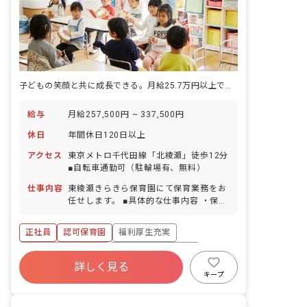
子どもの笑顔と共に成長できる。月給25.7万円以上で安心の保育ライフ
給与
月給257,500円 ~ 337,500円
休日
年間休日120日以上
アクセス
東京メトロ千代田線「北綾瀬」徒歩12分
■自転車通勤可（駐輪場有、無料）
仕事内容
東綾瀬きらきら保育園にて保育業務をお
任せします。 ■具体的な仕事内容 ・保育
園の保育業務・担任業務
正社員
認可保育園
福利厚生充実
ボーナス・賞与あり
年間休日120日以上
詳しく見る
社会保険完備
有給
退職金制度
キープ
残業少なめ
昇給昇進あり