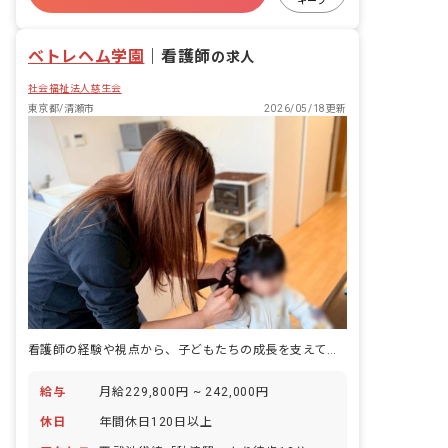
キープ
有給
退職金制度
残業少なめ
ベトレヘム学園
｜
看護師
の求人
社会福祉法人慈生会
東京都/清瀬市
2026/05/18更新
看護師の経験や視点から、子どもたちの成長を支えてくださる方を募集！
給与
月給229,800円 ~ 242,000円
休日
年間休日120日以上