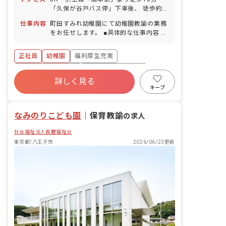
「久保が谷戸バス停」下車後、 徒歩約1
分
仕事内容
町田すみれ幼稚園にて幼稚園教諭の業務
をお任せします。 ■具体的な仕事内容 ・
クラス担任
正社員
幼稚園
福利厚生充実
ボーナス・賞与あり
年間休日120日以上
詳しく見る
社会保険完備
有給
退職金制度
キープ
昇給昇進あり
産休育休制度
なみのりこども園
｜
保育教諭
の求人
社会福祉法人長慶福祉会
東京都/八王子市
2026/06/23更新