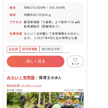
給与
月給270,500円 ~ 336,500円
休日
年間休日120日以上
アクセス
都営新宿線「大島駅」より徒歩17分 ■自
転車通勤可（駐輪場あり）
仕事内容
みらいく北砂園にて保育業務をお任せし
ます。 ※2027年4月入社の保育士も募集
中です。尚、採用はエリア採用のため、
配属先は希望をお聞きしながら決定しま
正社員
認可保育園
福利厚生充実
す。 ■具体的な仕事内容 0歳から6歳まで
のお子さまの保育業務をお任せします。
ボーナス・賞与あり
年間休日120日以上
一人ひとりの個性に向き合い、豊かな成
詳しく見る
寮・住宅・家賃補助あり
社会保険完備
長を促します。子どもたちの興味関心に
キープ
合わせたプログラムを考え実施します。
有給
退職金制度
残業少なめ
■未来＋育成＝みらいく この言葉には、
みらいく有明園
現代と未来をつなぐ「子どもたちの心の
｜
保育士
の求人
育成」にかける私たちの想いがこめられ
株式会社第一コーポレーション
ています。一人ひとりの子どもたちが、
自分の個性と向き合い力強く輝けるよう
東京都/江東区
2026/05/12更新
に。そのサポートをすることが私たちの
使命です。