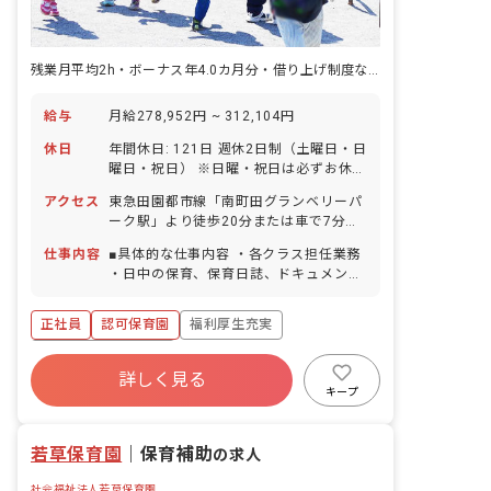
残業月平均2h・ボーナス年4.0カ月分・借り上げ制度など福利厚生も充実
給与
月給278,952円 ~ 312,104円
休日
年間休日: 121日 週休2日制（土曜日・日
曜日・祝日） ※日曜・祝日は必ずお休み
※土曜出勤は月1～2回、振替として平日
アクセス
東急田園都市線「南町田グランベリーパ
でお休みが可能です。 【年間休日121日
ーク駅」より徒歩20分または車で7分／
／リフレッシュ休暇含む】 リフレッシュ
町田バスセンター87系・85系「町谷
休暇（6日間） ※入職してすぐ取得で
仕事内容
■具体的な仕事内容 ・各クラス担任業務
原」バス停から徒歩2分 ※自転車通勤
きます。 年末年始休暇（12/29～1/3）
・日中の保育、保育日誌、ドキュメンテ
OK！マイカー通勤は要相談となります。
有給休暇（取率90％／時間単位での取得
ーション等帳票類の作成、連絡帳記入な
可／連休OK） ※有休が取りやすく自由
ど ・保育計画の作成（年案、月案、週
正社員
認可保育園
福利厚生充実
度が高い為、職員の満足度も高いのが当
案） ・行事や係などの準備 ・保護者対
法人の特徴です。 慶弔休暇 産前産後・
応や子育て支援に向けての準備 ■保育理
ボーナス・賞与あり
育児休暇（取得率100％・復帰率90％）
念 子ども1人ひとりを大切にして、温か
詳しく見る
寮・住宅・家賃補助あり
社会保険完備
介護・看護休暇 ※お休みの相談もしやす
い愛情のこもった保育を行ない、保護者
キープ
く自由に取れることで職員の満足度が高
や地域から信頼される保育園を目指す。
有給
退職金制度
残業少なめ
いのも当法人の特徴の1つです。
「いいあたま」「じょうぶなからだ」
昇給昇進あり
若草保育園
「やさしいこころ」「がまんづよいこ」
｜
保育補助
の求人
の4つのやくそくを元に、創造力を養
社会福祉法人若草保育園
い、1人ひとりの個性を大切に伸ばして