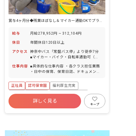
賞与4ヶ月分◆残業ほぼなし＆マイカー通勤OKでプライベート充実！
給与
月給278,952円 ~ 312,104円
休日
年間休日120日以上
アクセス
神奈中バス「常盤バス停」より徒歩7分
■マイカー・バイク・自転車通勤可（駐
車場完備）
仕事内容
■具体的な仕事内容 ・各クラス担任業務
・日中の保育、保育日誌、ドキュメンテ
ーション等帳票類の作成、連絡帳記入な
ど ・保育計画の作成（年案、月案、週
正社員
認可保育園
福利厚生充実
案） ・行事や係などの準備 ・保護者対
応や子育て支援に向けての準備 ■保育理
ボーナス・賞与あり
年間休日120日以上
念 子ども一人ひとりを大切にして、温か
詳しく見る
寮・住宅・家賃補助あり
社会保険完備
い愛情のこもった保育を行い、保護者や
キープ
地域から信頼される保育園を目指す。
有給
退職金制度
残業少なめ
「いいあたま」「じょうぶなからだ」
「やさしいこころ」「がまんづよいこ」
の4つのやくそくを元に、創造力を養
い、一人ひとりの個性を大切に伸ばして