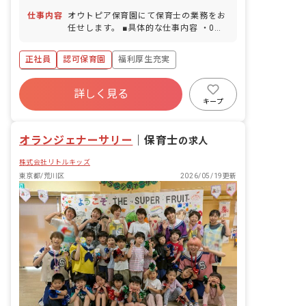
100％・復帰率100％） ■介護・看護休
仕事内容
オウトピア保育園にて保育士の業務をお
暇 ■感染症休暇 ■調整休暇（7日） ■リフ
任せします。 ■具体的な仕事内容 ・0歳
レッシュ休暇（3日） ※お子様の体調不
～5歳児 ・担任業務 ・連絡帳記入 ・保
良や行事による遅刻・早退・欠勤の相談
育日誌記入 ・週案、月案の作成 ・保護
正社員
認可保育園
福利厚生充実
も可 ・年間休日にプラスでリフレッシュ
者対応
休暇あり！ 年間のお休みに加えて、「リ
ボーナス・賞与あり
フレッシュ休暇」として年間3日、全員
詳しく見る
寮・住宅・家賃補助あり
社会保険完備
が必ず取得できる休暇制度があります。
キープ
合わせて年間の休日・休暇は117日！プ
有給
退職金制度
残業少なめ
ライベートな時間も大事にしながら働け
昇給昇進あり
る環境です。
オランジェナーサリー
｜
保育士
の求人
株式会社リトルキッズ
東京都/荒川区
2026/05/19更新