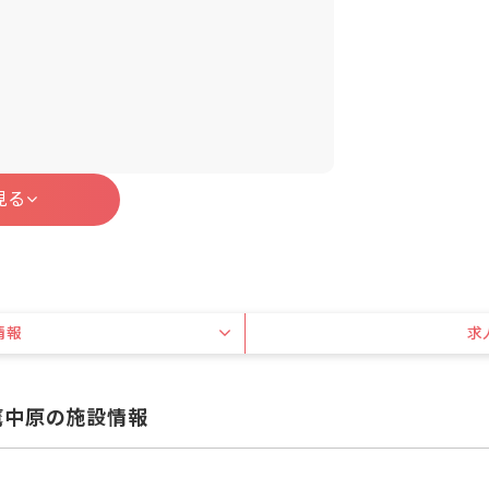
見る
情報
求
鷹中原の施設情報