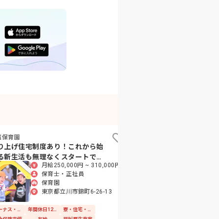
誠保育園
立川病院 さくら保育室
り上げ住宅制度あり！これから始
あなたの「おかえり」
る新生活も無理なくスタートでき
親の笑顔をつなぐ場所
月給250,000円 ~ 310,000円
月給288,
す
保育士・正社員
保育士
保育園
病院内
東京都立川市錦町6-26-13
東京都立
敷地内
ボーナス・賞与あり
年間休日120日以上
寮・住宅・家賃補助あり
ボーナス・賞与あり
年間休日120日以上