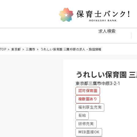
求人検索
TOP
東京都
三鷹市
うれしい保育園 三鷹中原の求人・施設情報
うれしい保育園 
東京都三鷹市中原3-2-1
認可保育園
複数園あり
福利厚生充実
有給
研修充実
WEB面接OK