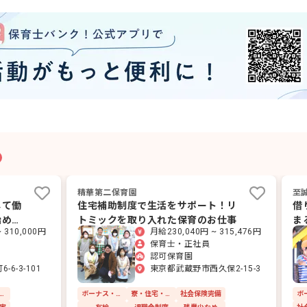
精華第二保育園
至
して働
住宅補助制度で生活をサポート！リ
借
始めら
トミックを取り入れた保育のお仕事
ま
 310,000円
月給230,040円 ~ 315,476円
ま
保育士・正社員
認可保育園
6-3-101
東京都武蔵野市西久保2-15-3
・住宅・家賃補助あり
ボーナス・賞与あり
寮・住宅・家賃補助あり
社会保険完備