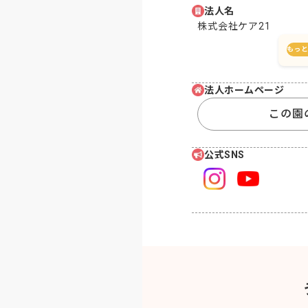
法人名
株式会社ケア21
もっ
法人ホームページ
この園
公式SNS