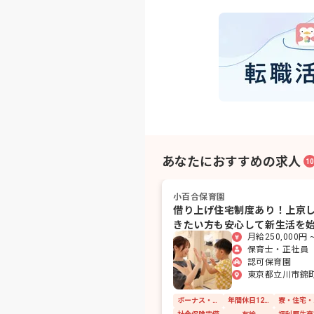
あなたにおすすめの求人
10
小百合保育園
借り上げ住宅制度あり！上京
きたい方も安心して新生活を
月給250,000円 ~
れます
保育士・正社員
認可保育園
東京都立川市錦町6-
ボーナス・賞与あり
年間休日120日以上
寮