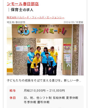
ンモール春日部店
｜
保育士
の求人
株式会社ハルバード・フィールド・エージェンシー
埼玉県/春日部市
2026/03/18更新
子どもたちの成長をそばで支える喜びを。新しい一歩を踏み出しませんか？
給与
月給210,000円 ~ 210,000円
休日
日、祝、他シフト制 有給休暇 夏季休暇
冬季休暇 慶弔休暇