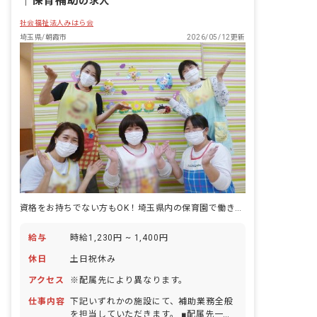
｜
保育補助
の求人
社会福祉法人みはら会
埼玉県/朝霞市
2026/05/12更新
資格をお持ちでない方もOK！埼玉県内の保育園で働きませんか？
給与
時給1,230円 ~ 1,400円
休日
土日祝休み
アクセス
※配属先により異なります。
仕事内容
下記いずれかの施設にて、補助業務全般
を担当していただきます。 ■配属先一覧