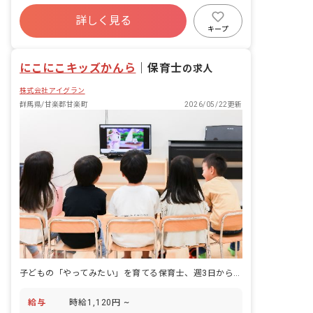
し方のサポート ・食事、水分補給、必要
寮・住宅・家賃補助あり
有給
残業少なめ
に応じた与薬のサポート ・午睡時の容態
詳しく見る
産休育休制度
車通勤可
正社員登用
観察、保育日誌・記録の記入 ・保護者へ
キープ
の当日の様子の引き継ぎ
未経験歓迎
ブランクOK
にこにこキッズかんら
｜
保育士
の求人
株式会社アイグラン
群馬県/甘楽郡甘楽町
2026/05/22更新
子どもの「やってみたい」を育てる保育士、週3日から活躍できます
給与
時給1,120円 ~