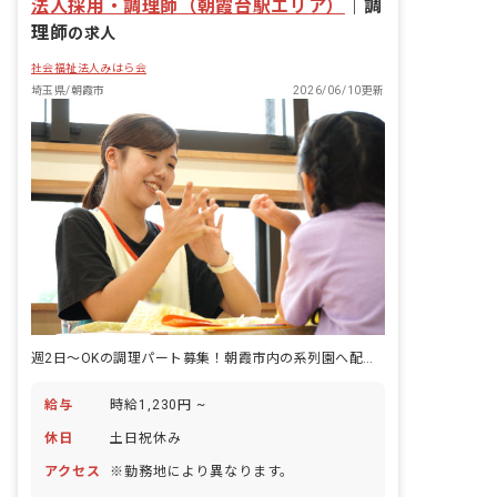
法人採用・調理師（朝霞台駅エリア）
｜
調
理師
の求人
社会福祉法人みはら会
埼玉県/朝霞市
2026/06/10更新
週2日～OKの調理パート募集！朝霞市内の系列園へ配属となります
給与
時給1,230円 ~
休日
土日祝休み
アクセス
※勤務地により異なります。