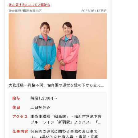
社会福祉法人コスモス福祉会
神奈川県/横浜市港北区
2026/05/12更新
実務経験・資格不問！保育園の運営を縁の下から支える事務社員の募集♪
給与
時給1,230円 ~
休日
土日祝休み
アクセス
東急東横線「綱島駅」・横浜市営地下鉄
ブルーライン「新羽駅」よりバス、「新
田農協前」下車徒歩1分 ※配属先によっ
仕事内容
保育園の運営に関わる事務のお仕事で
て異なります。 ■バイク、自転車通勤
す。 ■具体的な仕事内容 ・電話・来客対