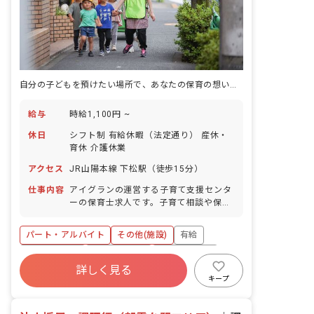
自分の子どもを預けたい場所で、あなたの保育の想いを咲かせませんか
給与
時給1,100円 ~
休日
シフト制 有給休暇（法定通り） 産休・
育休 介護休業
アクセス
JR山陽本線 下松駅（徒歩15分）
仕事内容
アイグランの運営する子育て支援センタ
ーの保育士求人です。子育て相談や保護
者同士・子ども同士の交流を図る場をつ
くります。子育ての悩みを少しでも解消
パート・アルバイト
その他(施設)
有給
し、前向きに子育てに取り組んでいただ
けるよう安心して利用いただける環境を
福利厚生充実
昇給昇進あり
産休育休制度
つくります。
詳しく見る
未経験歓迎
研修充実
WEB面接OK
キープ
複数園あり