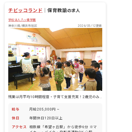
チビッコランド
｜
保育教諭
の求人
学校法人八ッ橋学園
神奈川県/横浜市旭区
2026/05/12更新
残業は月平均10時間程度・子育て支援充実！2歳児のみの幼児教室です
給与
月給205,000円 ~
休日
年間休日120日以上
アクセス
相鉄線「希望ヶ丘駅」から徒歩6分 ※マ