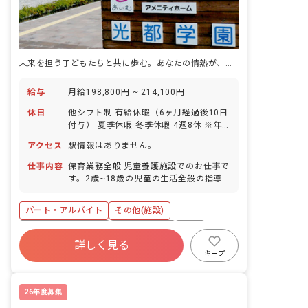
未来を担う子どもたちと共に歩む。あなたの情熱が、誰かの希望になる場所。
給与
月給198,800円 ~ 214,100円
休日
他シフト制 有給休暇（6ヶ月経過後10日
付与） 夏季休暇 冬季休暇 4週8休 ※年
間休日120日
アクセス
駅情報はありません。
仕事内容
保育業務全般 児童養護施設でのお仕事で
す。2歳~18歳の児童の生活全般の指導
パート・アルバイト
その他(施設)
ボーナス・賞与あり
社会保険完備
有給
詳しく見る
福利厚生充実
退職金制度
昇給昇進あり
キープ
産休育休制度
社会福祉法人
26年度募集