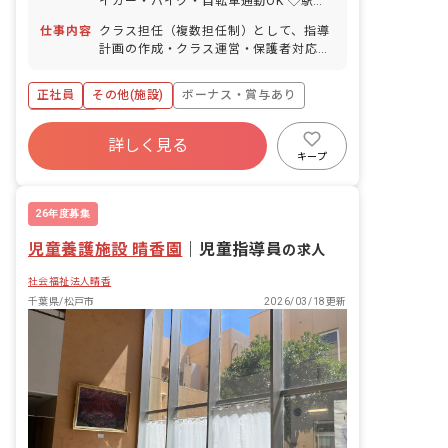
イカー・バイク・自転車通勤OK ◇駅前
には大型のスーパーマーケットが複数あ
仕事内容
クラス担任（複数担任制）として、指導
るため、仕事終わりに買い物をして帰る
計画の作成・クラス運営・保護者対応・
こともできます。
施設内外の環境整備・行事の企画運営な
ど
正社員
その他(施設)
ボーナス・賞与あり
年間休日120日以上
詳しく見る
寮・住宅・家賃補助あり
社会保険完備
キープ
有給
福利厚生充実
退職金制度
残業少なめ
26年度募集
児童養護施設 晴香園
｜
児童指導員
の求人
社会福祉法人晴香
千葉県/松戸市
2026/03/18更新