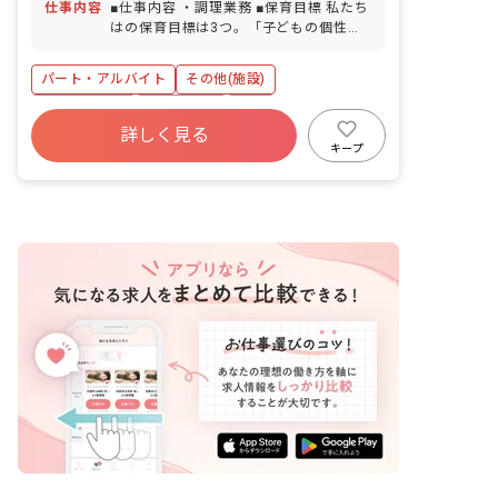
仕事内容
■仕事内容 ・調理業務 ■保育目標 私たち
はの保育目標は3つ。「子どもの個性を
伸ばし節度ある子どもを育てる」「健康
で明るく豊かな心をもつ子どもを育て
パート・アルバイト
その他(施設)
る」「いろいろな行事を経験しながら季
節感を知り、乳幼児期に必要な運動を十
社会保険完備
土日祝休み
有給
分に取り入れ、健康的な身体づくりを行
詳しく見る
社会福祉法人
車通勤可
未経験歓迎
う」。 特に私たちが大事にしているの
キープ
は、職員と子どもたちが1対1で向き合え
新卒も歓迎
駅近5分以内
る場所づくり。子どもたちにしっかり向
き合う保育を大切にしています。