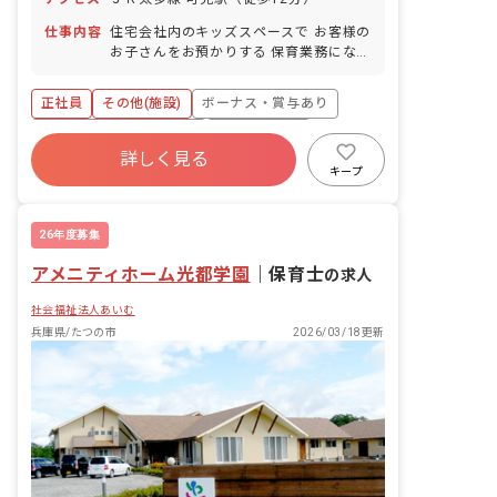
刻・早退・欠勤の相談も可
仕事内容
住宅会社内のキッズスペースで お客様の
お子さんをお預かりする 保育業務になり
ます。 ■保育方針：該当なし
正社員
その他(施設)
ボーナス・賞与あり
寮・住宅・家賃補助あり
社会保険完備
詳しく見る
有給
昇給昇進あり
産休育休制度
キープ
車通勤可
26年度募集
アメニティホーム光都学園
｜
保育士
の求人
社会福祉法人あいむ
兵庫県/たつの市
2026/03/18更新