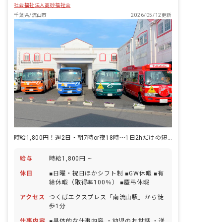
社会福祉法人高砂福祉会
千葉県/流山市
2026/05/12更新
時給1,800円！週2日・朝7時or夜18時～1日2hだけの短時間勤務
給与
時給1,800円 ~
休日
■日曜・祝日ほかシフト制 ■GW休暇 ■有
給休暇（取得率100％） ■慶弔休暇
アクセス
つくばエクスプレス「南流山駅」から徒
歩1分
仕事内容
■具体的な仕事内容 ・幼児のお世話 ・送