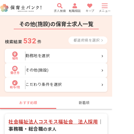
求人検索
転職相談
キープ
メニュー
その他(施設)の保育士求人一覧
532
都道府県を選択
検索結果
件
勤務地を選択
場所
その他(施設)
働き方
こだわり条件を選択
給与/他
おすすめ順
新着順
社会福祉法人コスモス福祉会 法人採用
｜
事務職・総合職
の求人