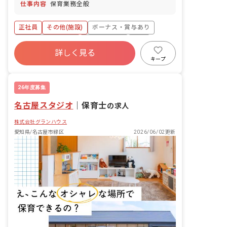
仕事内容
保育業務全般
正社員
その他(施設)
ボーナス・賞与あり
年間休日120日以上
社会保険完備
有給
詳しく見る
残業少なめ
昇給昇進あり
産休育休制度
キープ
未経験歓迎
26年度募集
名古屋スタジオ
｜
保育士
の求人
株式会社グランハウス
愛知県/名古屋市緑区
2026/06/02更新