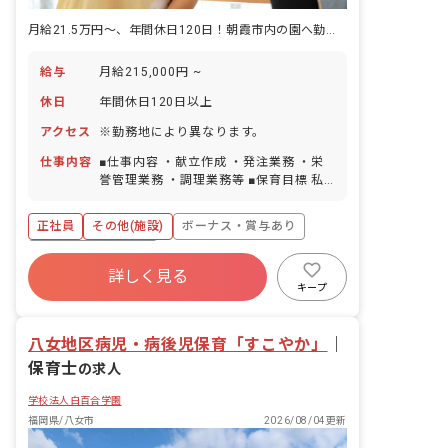
が大事にしているのは、職員と子どもた
月給21.5万円～、年間休日120日！朝霞市内の園へ勤務いただきます
ちが1対1で向き合える場所づくり。子ど
もたちにしっかり向き合う保育を大切に
しています。
給与
月給215,000円 ~
休日
年間休日120日以上
アクセス
※勤務地により異なります。
仕事内容
■仕事内容 ・献立作成 ・発注業務 ・栄
誉管理業務 ・調理業務等 ■保育目標 私
たちはの保育目標は3つ。「子どもの個
性を伸ばし節度ある子どもを育てる」
正社員
その他(施設)
ボーナス・賞与あり
「健康で明るく豊かな心をもつ子どもを
育てる」「いろいろな行事を経験しなが
年間休日120日以上
ら季節感を知り、乳幼児期に必要な運動
詳しく見る
寮・住宅・家賃補助あり
社会保険完備
を十分に取り入れ、健康的な身体づくり
キープ
を行う」。 特に私たちが大事にしている
有給
退職金制度
残業少なめ
のは、職員と子どもたちが1対1で向き合
昇給昇進あり
八女地区病児・病後児保育「すこやか」
える場所づくり。子どもたちにしっかり
｜
向き合う保育を大切にしています。
保育士
の求人
学校法人白百合学園
福岡県/八女市
2026/08/04更新