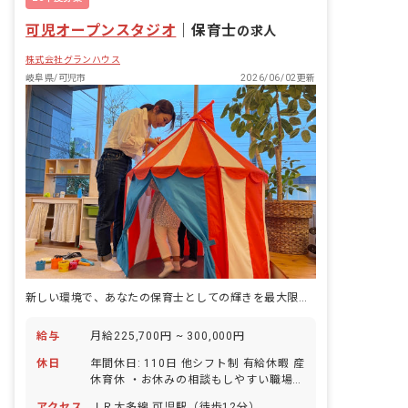
可児オープンスタジオ
｜
保育士
の求人
株式会社グランハウス
岐阜県/可児市
2026/06/02更新
新しい環境で、あなたの保育士としての輝きを最大限に引き出しませんか？
給与
月給225,700円 ~ 300,000円
休日
年間休日: 110日 他シフト制 有給休暇 産
休育休 ・お休みの相談もしやすい職場で
す ・お子様の体調不良や行事による遅
アクセス
ＪＲ太多線 可児駅（徒歩12分）