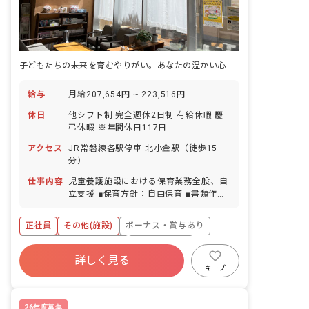
子どもたちの未来を育むやりがい。あなたの温かい心、ここで輝かせませんか？
給与
月給207,654円 ~ 223,516円
休日
他シフト制 完全週休2日制 有給休暇 慶
弔休暇 ※年間休日117日
アクセス
JR常磐線各駅停車 北小金駅（徒歩15
分）
仕事内容
児童養護施設における保育業務全般、自
立支援 ■保育方針：自由保育 ■書類作成
ツール導入：あり ■園庭有無：あり
正社員
その他(施設)
ボーナス・賞与あり
寮・住宅・家賃補助あり
社会保険完備
詳しく見る
有給
福利厚生充実
退職金制度
キープ
昇給昇進あり
産休育休制度
26年度募集