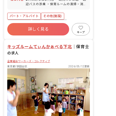
迎バスの添乗 ・保育ルームの清掃・消毒
1日15名ほどのお子様を3～4名の職員で
見守り、保育をしています。 ■高砂福祉
パート・アルバイト
その他(施設)
会の働きやすさのヒミツ ・駅近で通勤が
ラクラク！スキマ時間に楽しく働けま
社会保険完備
有給
福利厚生充実
す。 ・短時間でのシフト調整やお休みの
詳しく見る
退職金制度
残業少なめ
社会福祉法人
希望にも柔軟に対応！ ・復職サポートも
キープ
充実！ ベテラン先輩先生のあったかサポ
正社員登用
未経験歓迎
ートでゆったりお仕事をスタートできま
キッズルームてぃんかぁべる下北
す。 家庭と両立中の職員が多数！ 子ど
｜
保育士
もの急な発熱時もみんなでカバーし、お
の求人
休みが取りやすい体制を整えています。
「ごめんなさい」じゃなくて「ありがと
企業組合ワーカーズ・コレクティブ
う」で、お互いが気持ち良く過ごせる職
東京都/世田谷区
2026/05/12更新
場です。