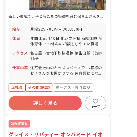
新しい環境で、子どもたちの笑顔を育む保育士さんを募集！あなたの温かい心が輝く場所です。
給与
月給225,700円 ~ 300,000円
休日
年間休日: 110日 他シフト制 有給休暇 産
休育休 ・お休みの相談もしやすい職場で
す ・お子様の体調不良や行事による遅
アクセス
名古屋市営地下鉄桜通線 相生山駅（徒歩
刻・早退・欠勤の相談も可
16分）
仕事内容
住宅会社内のキッズスペースで お客様の
お子さんをお預かりする 保育業務になり
ます。
正社員
その他(施設)
ボーナス・賞与あり
寮・住宅・家賃補助あり
社会保険完備
詳しく見る
有給
昇給昇進あり
産休育休制度
キープ
26年度募集
グレイス・リバティー オンパミード イオ