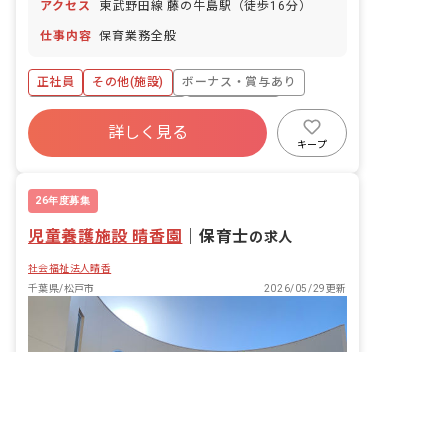
アクセス
東武野田線 藤の牛島駅（徒歩16分）
仕事内容
保育業務全般
正社員
その他(施設)
ボーナス・賞与あり
寮・住宅・家賃補助あり
社会保険完備
詳しく見る
有給
昇給昇進あり
未経験歓迎
キープ
無資格可
駅近5分以内
26年度募集
児童養護施設 晴香園
｜
保育士
の求人
社会福祉法人晴香
千葉県/松戸市
2026/05/29更新
非公開の求人多数！ 紹介登録はこちら
保育士求人を紹介してもらう(無料)