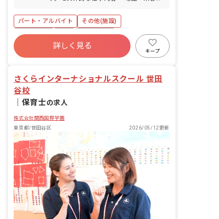
OK（駐輪場あり）
応 ・業者対応（納品書・請求書の管理）
・行政・役所への対応、提出書類の作成
パート・アルバイト
その他(施設)
・小口現金管理、振込対応 ・保育に関わ
る配布物の作成 ・環境整備 など ※経
土日祝休み
有給
残業少なめ
験や能力に応じてお仕事をお任せしま
詳しく見る
昇給昇進あり
産休育休制度
社会福祉法人
す。
キープ
車通勤可
未経験歓迎
さくらインターナショナルスクール 世田
谷校
｜
保育士
の求人
株式会社関西国際学園
東京都/世田谷区
2026/05/12更新