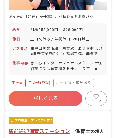
あなたの「好き」を仕事に。成長を支える喜びを、ここで見つけませんか？
給与
月給258,000円 ~ 308,000円
休日
土日祝休み / 年間休日120日以上
アクセス
東急田園都市線「用賀駅」より徒歩10分
■自転車通勤OK（駐輪場完備、無償で利
用可能）
仕事内容
さくらインターナショナルスクール 世田
谷校にて保育業務をお任せします。 ■具
体的な仕事内容 先輩の先生・外国人の先
生とチームを組んで、1～6歳の子どもた
正社員
その他(施設)
ボーナス・賞与あり
ちに英語と日本語でのバイリンガル教育
を行います。 難しい授業を行うのではな
年間休日120日以上
社会保険完備
く、歌や絵本、工作などの遊びを通して
詳しく見る
土日祝休み
有給
福利厚生充実
子どもたちの成長をサポートしていただ
キープ
きます。日常会話程度の英語スキルがあ
退職金制度
残業少なめ
ればOK！日常会話や保育で使う英語を
無料で受講いただけるので、当施設に興
プロ厳選！プレミアム求人
味があるけど不安‥という方もご安心く
ださい！
駅前送迎保育ステーション
｜
保育士
の求人