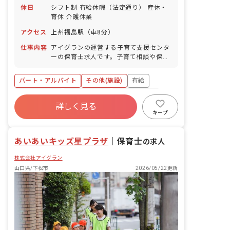
休日
シフト制 有給休暇（法定通り） 産休・
育休 介護休業
アクセス
上州福島駅（車8分）
仕事内容
アイグランの運営する子育て支援センタ
ーの保育士求人です。子育て相談や保護
者同士・子ども同士の交流を図る場をつ
くります。子育ての悩みを少しでも解消
パート・アルバイト
その他(施設)
有給
し、前向きに子育てに取り組んでいただ
けるよう安心して利用いただける環境を
福利厚生充実
昇給昇進あり
産休育休制度
つくります。
詳しく見る
未経験歓迎
研修充実
WEB面接OK
キープ
複数園あり
あいあいキッズ星プラザ
｜
保育士
の求人
株式会社アイグラン
山口県/下松市
2026/05/22更新