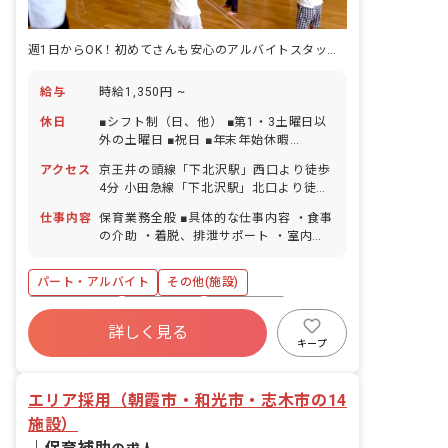
週1日からOK！初めてさんも安心のアルバイトスタッフ募集
給与
時給1,350円 ~
休日
■シフト制（日、他） ■第1・3土曜日以
外の土曜日 ■祝日 ■年末年始休暇
（12/29～1/4） ■有給休暇（法定通
アクセス
京王井の頭線「下北沢駅」西口より徒歩
り）
4分 小田急線「下北沢駅」北口より徒歩
5分
仕事内容
保育業務全般 ■具体的な仕事内容 ・食事
の介助 ・着脱、排泄サポート ・室内の
日常清掃 ・散歩のサポート
パート・アルバイト
その他(施設)
社会保険完備
残業少なめ
未経験歓迎
詳しく見る
駅近5分以内
週2.3日~OK
扶養内可
キープ
エリア採用（朝霞市・和光市・志木市の14
施設）