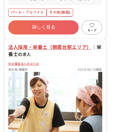
ひまわり保育園／埼玉県朝霞市根岸台2-
2-6 エンゼルステップ朝霞浜崎教室／埼
パート・アルバイト
その他(施設)
玉県朝霞市浜崎2-6-30 エンゼルステップ
和光丸山台教室／埼玉県和光市丸山台2-
社会保険完備
土日祝休み
有給
12-6 仲町エンゼル保育室／埼玉県朝霞
詳しく見る
社会福祉法人
乳児保育のみ
未経験歓迎
市仲町2-1-21 ブリランテ1F･2F つくし
キープ
保育園／埼玉県朝霞市溝沼7-9-10 ひいら
新卒も歓迎
無資格可
ぎ保育園／埼玉県志木市柏町6-29-65 か
法人採用・栄養士（朝霞台駅エリア）
えで保育園／埼玉県朝霞市東弁財3-19-7
｜
栄
みはら保育園／埼玉県朝霞市三原3-26-
養士
の求人
11 けやき保育園／埼玉県朝霞市本町2-4-
12 三原エンゼル保育室／埼玉県朝霞市
社会福祉法人みはら会
三原3-26-8 西弁財エンゼル保育室／埼玉
埼玉県/朝霞市
2026/06/10更新
県朝霞市西弁財2-2-7 和光エンゼル保育
室／埼玉県和光市本町12-12 優美ビル
1F 朝霞本町エンゼル保育室／埼玉県朝
霞市本町1-8-7 朝霞台エンゼル保育室／
埼玉県朝霞市東弁財1-3-17 サクセスビル
1FA号 ■保育目標 私たちはの保育目標は
3つ。「子どもの個性を伸ばし節度ある
子どもを育てる」「健康で明るく豊かな
心をもつ子どもを育てる」「いろいろな
行事を経験しながら季節感を知り、乳幼
児期に必要な運動を十分に取り入れ、健
康的な身体づくりを行う」。 特に私たち