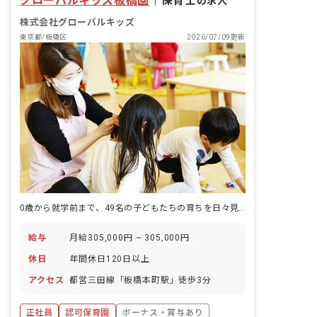
グローバルキッズ板橋園
｜
保育士
の求人
株式会社グローバルキッズ
東京都/板橋区
2026/07/09更新
0歳から就学前まで、49名の子どもたちの育ちを日々見守れる認可保育園です。
給与
月給305,000円 ~ 305,000円
休日
年間休日120日以上
アクセス
都営三田線「板橋本町駅」徒歩3分
正社員
認可保育園
ボーナス・賞与あり