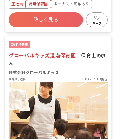
正社員
認可保育園
ボーナス・賞与あり
年間休日120日以上
詳しく見る
寮・住宅・家賃補助あり
社会保険完備
キープ
有給
福利厚生充実
退職金制度
昇給昇進あり
26年度募集
グローバルキッズ港南保育園
｜
保育士
の求
人
株式会社グローバルキッズ
東京都/港区
2026/07/09更新