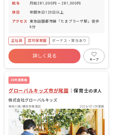
給与
月給281,000円 ~ 281,000円
休日
年間休日120日以上
アクセス
東急田園都市線「たまプラーザ駅」徒歩
6分
正社員
認可保育園
ボーナス・賞与あり
年間休日120日以上
詳しく見る
寮・住宅・家賃補助あり
社会保険完備
キープ
有給
福利厚生充実
退職金制度
残業少なめ
26年度募集
グローバルキッズ市が尾園
｜
保育士
の求人
株式会社グローバルキッズ
神奈川県/横浜市青葉区
2026/07/09更新