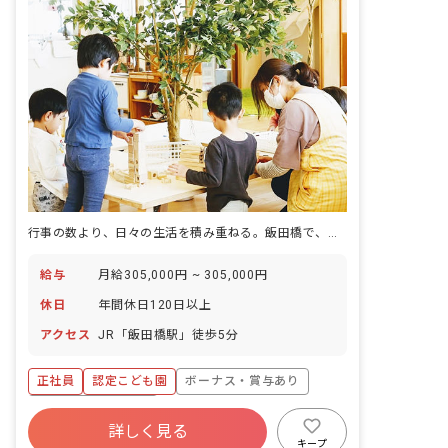
行事の数より、日々の生活を積み重ねる。飯田橋で、その考え方を保育にする仕事。
給与
月給305,000円 ~ 305,000円
休日
年間休日120日以上
アクセス
JR「飯田橋駅」徒歩5分
正社員
認定こども園
ボーナス・賞与あり
年間休日120日以上
詳しく見る
寮・住宅・家賃補助あり
社会保険完備
キープ