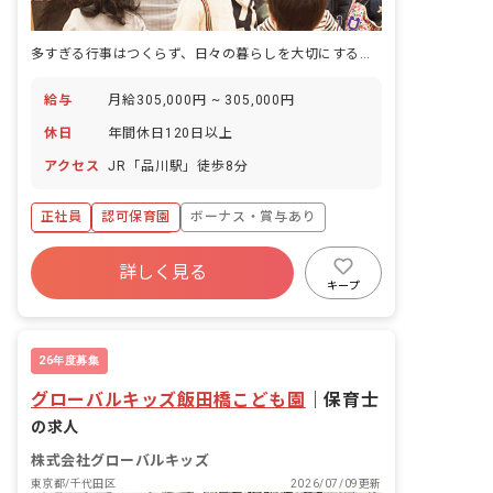
多すぎる行事はつくらず、日々の暮らしを大切にする。品川駅徒歩8分の認可保育園です。
給与
月給305,000円 ~ 305,000円
休日
年間休日120日以上
アクセス
JR「品川駅」徒歩8分
正社員
認可保育園
ボーナス・賞与あり
年間休日120日以上
詳しく見る
寮・住宅・家賃補助あり
社会保険完備
キープ
有給
福利厚生充実
退職金制度
昇給昇進あり
26年度募集
グローバルキッズ飯田橋こども園
｜
保育士
の求人
株式会社グローバルキッズ
東京都/千代田区
2026/07/09更新