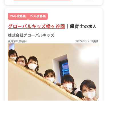
有給
福利厚生充実
退職金制度
残業少なめ
26年度募集
27年度募集
グローバルキッズ幡ヶ谷園
｜
保育士
の求人
株式会社グローバルキッズ
東京都/渋谷区
2026/07/09更新
定員58名。幡ヶ谷の小さな園で、子ども一人ひとりの顔を覚えていく仕事です。
給与
月給305,000円 ~ 305,000円