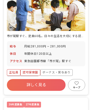
市が尾駅すぐ、定員60名。日々の生活を大切にする認可保育園です。
給与
月給281,000円 ~ 281,000円
休日
年間休日120日以上
アクセス
東急田園都市線「市が尾」駅すぐ
正社員
認可保育園
ボーナス・賞与あり
年間休日120日以上
詳しく見る
寮・住宅・家賃補助あり
社会保険完備
キープ
有給
福利厚生充実
退職金制度
昇給昇進あり
26年度募集
27年度募集