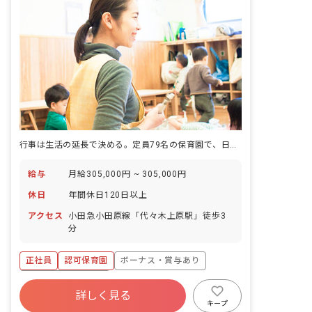
行事は生活の延長で決める。定員79名の保育園で、日々の暮らしを大切にする保育です。
給与
月給305,000円 ~ 305,000円
休日
年間休日120日以上
アクセス
小田急小田原線「代々木上原駅」徒歩3
分
正社員
認可保育園
ボーナス・賞与あり
年間休日120日以上
詳しく見る
寮・住宅・家賃補助あり
社会保険完備
キープ