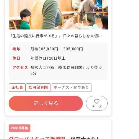
「生活の延長に行事がある」。日々の暮らしを大切にしながら、子どもと向き合う認可保育園です。
給与
月給305,000円 ~ 305,000円
休日
年間休日120日以上
アクセス
都営大江戸線「練馬春日町駅」より徒歩
3分
正社員
認可保育園
ボーナス・賞与あり
年間休日120日以上
詳しく見る
寮・住宅・家賃補助あり
社会保険完備
キープ
有給
福利厚生充実
退職金制度
昇給昇進あり
26年度募集