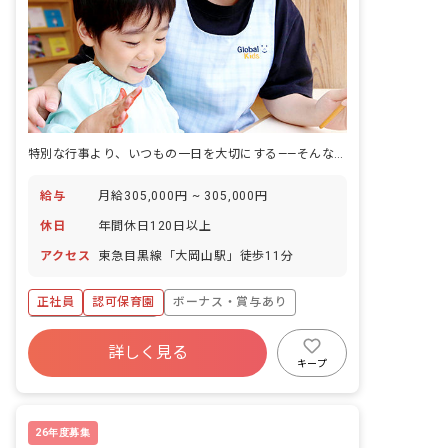
特別な行事より、いつもの一日を大切にする——そんな考え方の認可保育園です。
給与
月給305,000円 ~ 305,000円
休日
年間休日120日以上
アクセス
東急目黒線「大岡山駅」徒歩11分
正社員
認可保育園
ボーナス・賞与あり
年間休日120日以上
詳しく見る
寮・住宅・家賃補助あり
社会保険完備
キープ
有給
福利厚生充実
退職金制度
残業少なめ
26年度募集