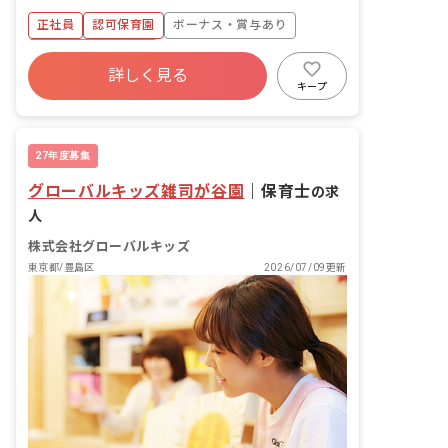
正社員
認可保育園
ボーナス・賞与あり
年間休日120日以上
詳しく見る
寮・住宅・家賃補助あり
社会保険完備
キープ
有給
福利厚生充実
退職金制度
昇給昇進あり
27年度募集
グローバルキッズ雑司が谷園
｜
保育士
の求
人
株式会社グローバルキッズ
東京都/豊島区
2026/07/09更新