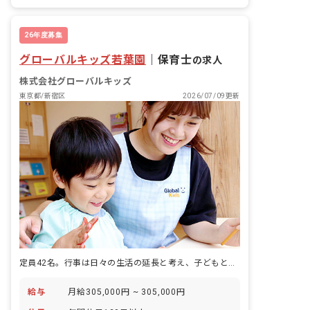
有給
福利厚生充実
退職金制度
昇給昇進あり
26年度募集
グローバルキッズ若葉園
｜
保育士
の求人
株式会社グローバルキッズ
東京都/新宿区
2026/07/09更新
定員42名。行事は日々の生活の延長と考え、子どもと職員の負担にしない保育をつくる園です。
給与
月給305,000円 ~ 305,000円