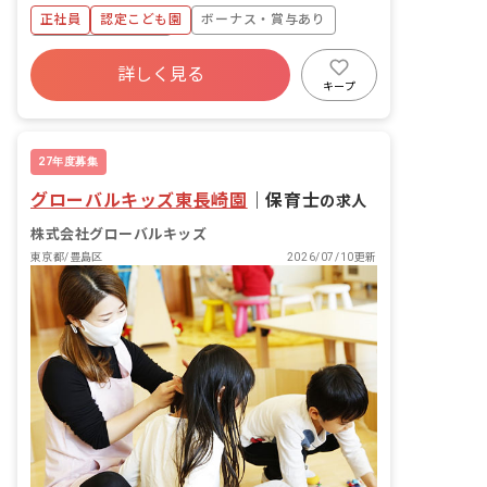
正社員
認定こども園
ボーナス・賞与あり
年間休日120日以上
詳しく見る
寮・住宅・家賃補助あり
社会保険完備
キープ
有給
福利厚生充実
退職金制度
昇給昇進あり
27年度募集
グローバルキッズ東長崎園
｜
保育士
の求人
株式会社グローバルキッズ
東京都/豊島区
2026/07/10更新