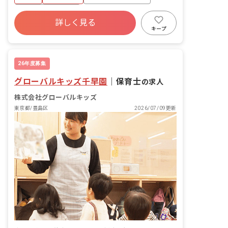
年間休日120日以上
詳しく見る
寮・住宅・家賃補助あり
社会保険完備
キープ
有給
福利厚生充実
退職金制度
昇給昇進あり
26年度募集
グローバルキッズ千早園
｜
保育士
の求人
株式会社グローバルキッズ
東京都/豊島区
2026/07/09更新