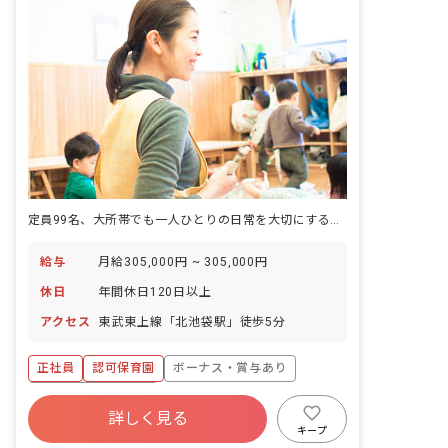
定員99名、大所帯でも一人ひとりの日常を大切にする。行事に追われない毎日を築く認可保育園です。
給与
月給305,000円 ~ 305,000円
休日
年間休日120日以上
アクセス
東武東上線「北池袋駅」徒歩5分
正社員
認可保育園
ボーナス・賞与あり
年間休日120日以上
詳しく見る
寮・住宅・家賃補助あり
社会保険完備
キープ