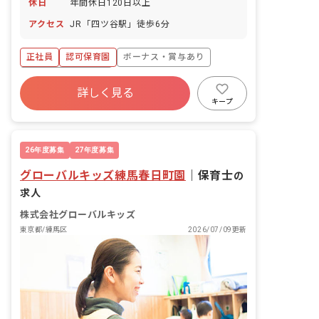
休日
年間休日120日以上
アクセス
JR「四ツ谷駅」徒歩6分
正社員
認可保育園
ボーナス・賞与あり
年間休日120日以上
詳しく見る
寮・住宅・家賃補助あり
社会保険完備
キープ
有給
福利厚生充実
退職金制度
昇給昇進あり
26年度募集
27年度募集
グローバルキッズ練馬春日町園
｜
保育士
の
求人
株式会社グローバルキッズ
東京都/練馬区
2026/07/09更新