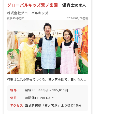
グローバルキッズ鷺ノ宮園
｜
保育士
の求人
株式会社グローバルキッズ
東京都/中野区
2026/07/09更新
行事は生活の延長でつくる。鷺ノ宮の園で、日々を大切に保育をする仕事。
給与
月給305,000円 ~ 305,000円
休日
年間休日120日以上
アクセス
西武新宿線「鷺ノ宮駅」より徒歩15分