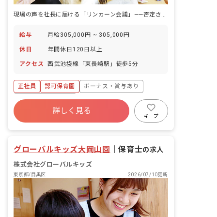
現場の声を社長に届ける「リンカーン会議」——否定されない安心の中で保育に向き合えます。
給与
月給305,000円 ~ 305,000円
休日
年間休日120日以上
アクセス
西武池袋線「東長崎駅」徒歩5分
正社員
認可保育園
ボーナス・賞与あり
年間休日120日以上
詳しく見る
寮・住宅・家賃補助あり
社会保険完備
キープ
有給
福利厚生充実
退職金制度
昇給昇進あり
グローバルキッズ大岡山園
｜
保育士
の求人
株式会社グローバルキッズ
東京都/目黒区
2026/07/10更新