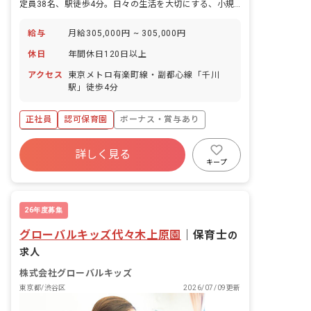
定員38名、駅徒歩4分。日々の生活を大切にする、小規模な認可保育園です。
給与
月給305,000円 ~ 305,000円
休日
年間休日120日以上
アクセス
東京メトロ有楽町線・副都心線「千川
駅」徒歩4分
正社員
認可保育園
ボーナス・賞与あり
年間休日120日以上
詳しく見る
寮・住宅・家賃補助あり
社会保険完備
キープ
有給
福利厚生充実
退職金制度
昇給昇進あり
26年度募集
グローバルキッズ代々木上原園
｜
保育士
の
求人
株式会社グローバルキッズ
東京都/渋谷区
2026/07/09更新