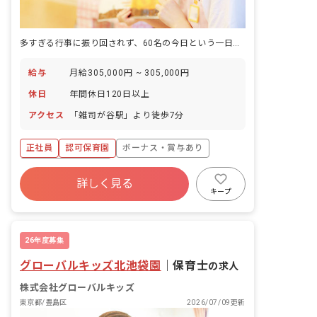
多すぎる行事に振り回されず、60名の今日という一日を積み重ねる仕事です。
給与
月給305,000円 ~ 305,000円
休日
年間休日120日以上
アクセス
「雑司が谷駅」より徒歩7分
正社員
認可保育園
ボーナス・賞与あり
年間休日120日以上
詳しく見る
寮・住宅・家賃補助あり
社会保険完備
キープ
有給
福利厚生充実
退職金制度
昇給昇進あり
26年度募集
グローバルキッズ北池袋園
｜
保育士
の求人
株式会社グローバルキッズ
東京都/豊島区
2026/07/09更新