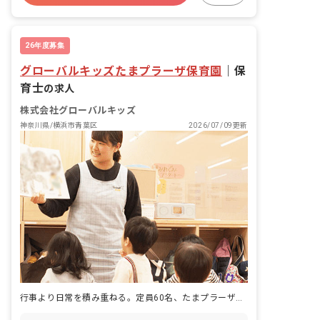
有給
福利厚生充実
退職金制度
昇給昇進あり
26年度募集
グローバルキッズたまプラーザ保育園
｜
保
育士
の求人
株式会社グローバルキッズ
神奈川県/横浜市青葉区
2026/07/09更新
行事より日常を積み重ねる。定員60名、たまプラーザで暮らしに寄り添う保育です。