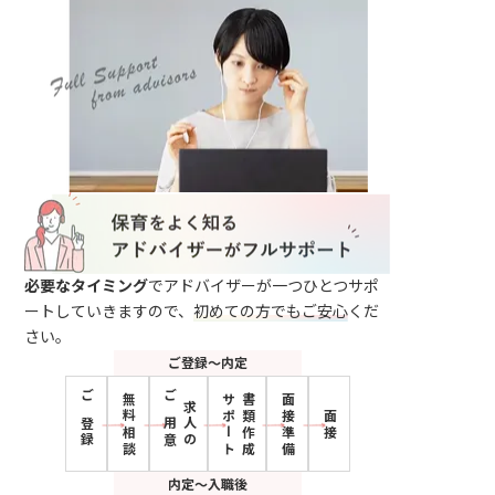
必要なタイミング
でアドバイザーが一つひとつサポ
ートしていきますので、
初めての方でもご安心
くだ
さい。
ご登録〜内定
無料相談
サポート
書類作成
面接準備
ご登録
ご用意
求人の
面接
内定〜入職後