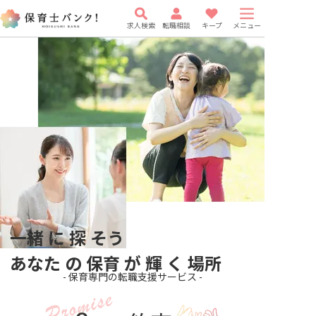
求人検索
転職相談
キープ
メニュー
一緒
に
探
そう
あなた
の
保育
が
輝
く
場所
- 保育専門の転職支援サービス -