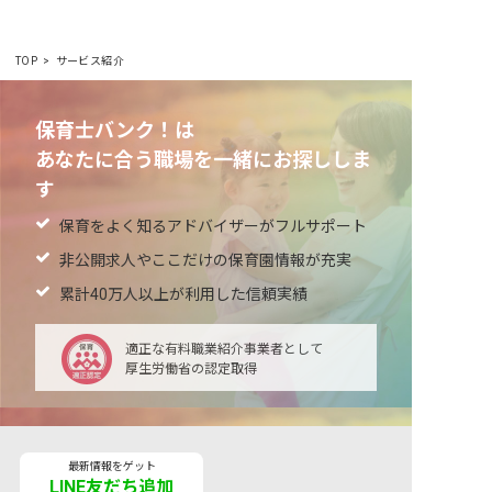
TOP
サービス紹介
保育士バンク！は
あなたに合う職場を一緒にお探ししま
す
保育をよく知るアドバイザーがフルサポート
非公開求人やここだけの保育園情報が充実
累計40万人以上が利用した信頼実績
適正な有料職業紹介事業者として
厚生労働省の認定取得
最新情報をゲット
LINE友だち追加