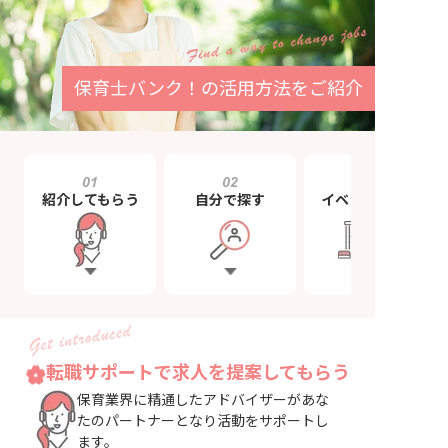
保育士バンク！
の
活用方法
をご
紹介
紹介してもらう
自分で探す
イベントに参加
転職サポートで求人を提案してもらう
保育業界に精通したアドバイザーがあな
たのパートナーとなり活動をサポートし
ます。