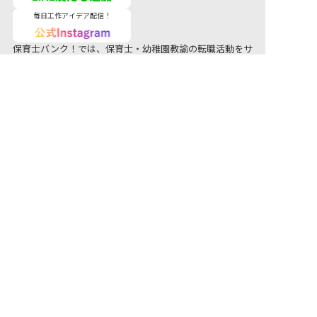
毎日工作アイデア配信！
保育士バンク！では、保育士・幼稚園教諭の転職活動をサ
ポートしています。公立保育園から私立認可保育園、幼稚
園はもちろん、認定こども園、準認可保育園、託児所、学
童保育まで、さまざまな保育士求人をご用意しています。
気になる保育士求人があれば、電話やメールでお問い合わ
せください。地域の保育園・幼稚園の求人/募集情報に精
通した キャリアアドバイザーがあなたに最適な求人をご
紹介させていただきます。保育士の求人・転職なら【保育
士バンク！】
ネクストビートの関連サービス
保育業界の求職者様向けサービス
保育士求人・幼稚園教諭の求人・転職支援
保育士バン
ク！
新卒保育士の就職情報
保育士バンク！新卒
法人様向けサービス
保育園・幼稚園のICTシステム
保育士バンク！コネクト
保育士・幼稚園教諭専用のエンゲージメント管理ツール
保育士バンク！パレット
保育園・幼稚園専門のホームページ制作サービス
保育士