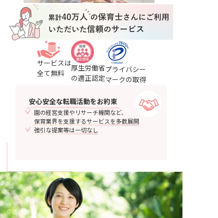
サービスは
厚生労働省
プライバシー
全て無料
の適正認定
マークの取得
安心安全
な転職活動をお約束
園の経営支援やリサーチ機関など、
保育業界を支援するサービスを多数展開
強引な提案等は一切なし