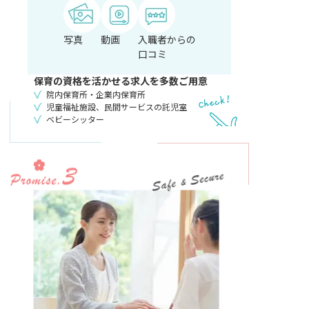
写真
動画
入職者からの
口コミ
保育の
資格を活かせる求人
を多数ご用意
院内保育所・企業内保育所
児童福祉施設、民間サービスの託児室
ベビーシッター