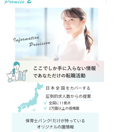
日
本
全
国
をカバーする
圧倒的求人数からの提案
全国に11拠点
2万園以上
の提携園
保育士バンク! だけが持っている
オリジナルの園情報