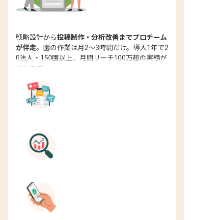
戦略設計から
投稿制作・分析改善までプロチーム
が伴走
。園の作業は月2〜3時間だけ。導入1年で2
0法人・150園以上、月間リーチ100万超の実績が
あります。
総フォロワー50万超の
運用ノウハウ
保育士バンク！の採用データで
戦略設計
先生の負担は月2〜3時間だけ