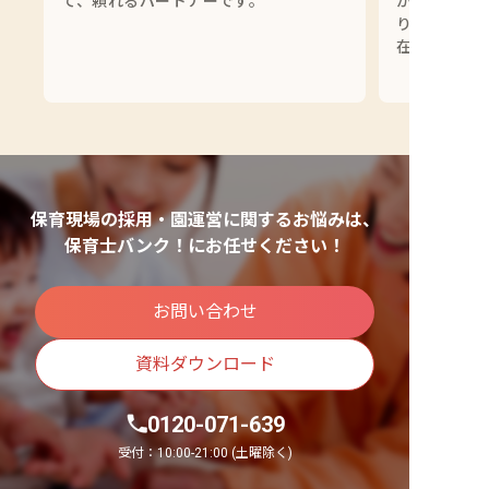
て、頼れるパートナーです。
がっている
りも共に歩
在です。
保育現場の採用・園運営に関するお悩みは、
保育士バンク！にお任せください！
お問い合わせ
資料ダウンロード
0120-071-639
受付：10:00-21:00 (土曜除く)