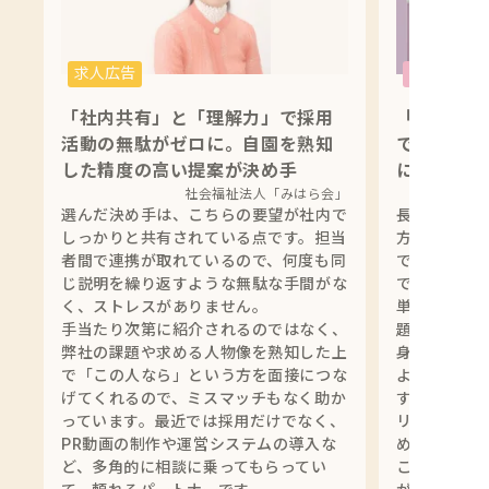
求人広告
「社内共有」と「理解力」で採用
「丁寧なヒ
活動の無駄がゼロに。自園を熟知
で理想の採
した精度の高い提案が決め手
に向き合う
社会福祉法人「みはら会」
選んだ決め手は、こちらの要望が社内で
長く利用し
しっかりと共有されている点です。担当
方や現場の
者間で連携が取れているので、何度も同
ではない具
じ説明を繰り返すような無駄な手間がな
です。
く、ストレスがありません。
単なる人材
手当たり次第に紹介されるのではなく、
題に向き合
弊社の課題や求める人物像を熟知した上
身も「より
で「この人なら」という方を面接につな
よう」と前
げてくれるので、ミスマッチもなく助か
す。特に採
っています。最近では採用だけでなく、
リングから
PR動画の制作や運営システムの導入な
め、自園の
ど、多角的に相談に乗ってもらってい
ことも多く