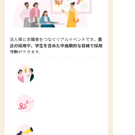
法人様と求職者をつなぐリアルイベントです。
直
近の採用や、学生を含めた中長期的な目線で採用
活動
ができます。
※2021年度：全国51会場開催、累計3924名ご来場実績
（内訳:新卒38％,既卒68％）
有資格者・取得見込み者の
割合90%以上
中長期的な採用や認知拡大に役立
つ
園側からアプローチOK