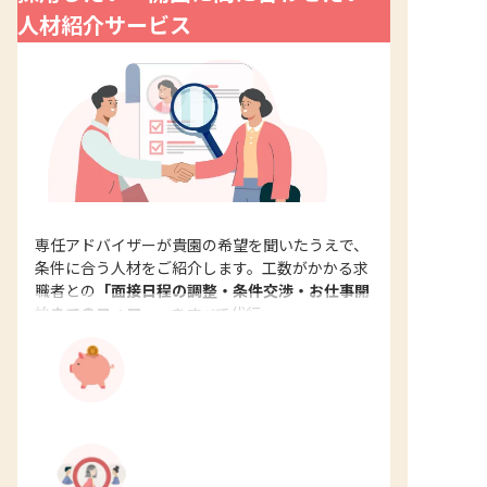
人材紹介サービス
専任アドバイザーが貴園の希望を聞いたうえで、
条件に合う人材をご紹介します。工数がかかる求
職者との
「面接日程の調整・条件交渉・お仕事開
始までのフォロー」
をすべて代行。
※1：採用決定後の手数料
採用決定まで
常勤職員（週32時間以上勤務）：想定年収の30％
費用はかかりません
※1
非常勤職員（週32時間未満勤務）：一律30万円
※消費税別途かかります
採用したい層に出会える