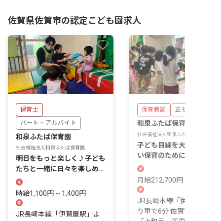
佐賀県佐賀市の認定こども園求人
保育士
保育教諭
正社員
パート・アルバイト
和泉ふたば保育園
社会福祉法人和泉ふたば保育園
和泉ふたば保育園
子ども目線を大切に、より
社会福祉法人和泉ふたば保育園
い保育のために一緒に園を
明日をもっと楽しく♪子ども
くる仲間を募集中♪
たちと一緒に日々を楽しめる
保育をしませんか？
月給212,700円 ~ 243,700
時給1,100円 ~ 1,400円
JR長崎本線「伊賀屋駅」
り車で6分 佐賀市交通バス
JR長崎本線「伊賀屋駅」よ