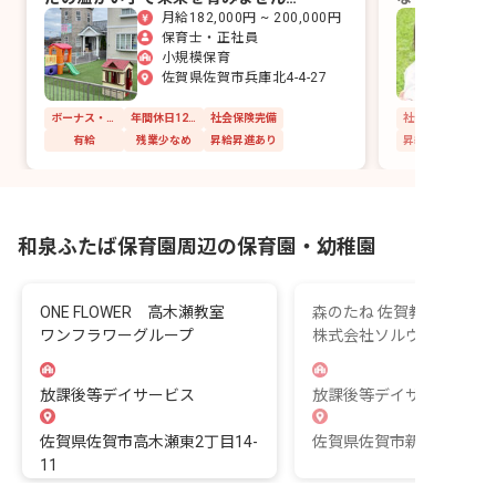
月給182,000円 ~ 200,000円
か。
保育士・正社員
小規模保育
佐賀県佐賀市兵庫北4-4-27
ボーナス・賞与あり
年間休日120日以上
社会保険完備
社会保険完備
有給
残業少なめ
昇給昇進あり
昇給昇進あり
和泉ふたば保育園周辺の保育園・幼稚園
ONE FLOWER 高木瀬教室
森のたね 佐賀教室
ワンフラワーグループ
株式会社ソルヴィレッツ
放課後等デイサービス
放課後等デイサービス
佐賀県佐賀市高木瀬東2丁目14-
佐賀県佐賀市新栄東2-4-2
11