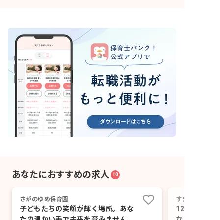
あなたにおすすめの求人
10
さがのゆめ保育園
すまいりぃ保育
子どもたちの笑顔が輝く場所。あな
12名だから
たの温かい手で未来を育みません
ない、複数で