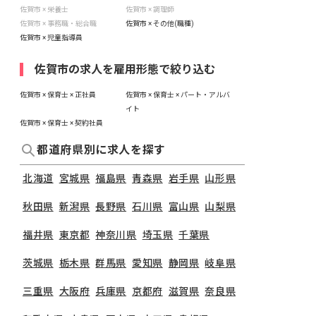
佐賀市 × 栄養士
佐賀市 × 調理師
佐賀市 × 事務職・総合職
佐賀市 × その他(職種)
佐賀市 × 児童指導員
佐賀市の求人を雇用形態で絞り込む
佐賀市 × 保育士 × 正社員
佐賀市 × 保育士 × パート・アルバ
イト
佐賀市 × 保育士 × 契約社員
都道府県別に求人を探す
北海道
宮城県
福島県
青森県
岩手県
山形県
秋田県
新潟県
長野県
石川県
富山県
山梨県
福井県
東京都
神奈川県
埼玉県
千葉県
茨城県
栃木県
群馬県
愛知県
静岡県
岐阜県
三重県
大阪府
兵庫県
京都府
滋賀県
奈良県