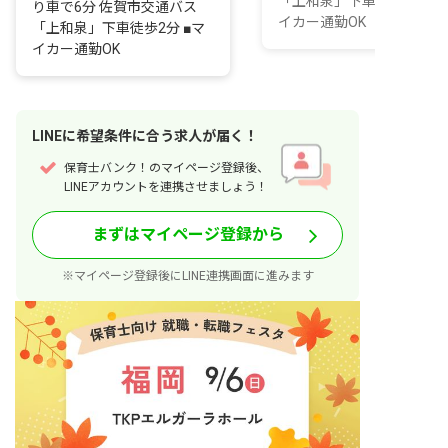
「上和泉」下車徒歩2分 ■
り車で6分 佐賀市交通バス
イカー通勤OK
「上和泉」下車徒歩2分 ■マ
イカー通勤OK
LINE
に
希望条件
に合う求人が届く！
保育士バンク！のマイページ登録後、
LINEアカウントを連携させましょう！
まずはマイページ登録から
※マイページ登録後にLINE連携画面に進みます