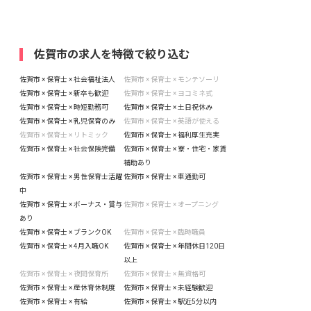
佐賀市の求人を特徴で絞り込む
佐賀市 × 保育士 × 社会福祉法人
佐賀市 × 保育士 × モンテソーリ
佐賀市 × 保育士 × 新卒も歓迎
佐賀市 × 保育士 × ヨコミネ式
佐賀市 × 保育士 × 時短勤務可
佐賀市 × 保育士 × 土日祝休み
佐賀市 × 保育士 × 乳児保育のみ
佐賀市 × 保育士 × 英語が使える
佐賀市 × 保育士 × リトミック
佐賀市 × 保育士 × 福利厚生充実
佐賀市 × 保育士 × 社会保険完備
佐賀市 × 保育士 × 寮・住宅・家賃
補助あり
佐賀市 × 保育士 × 男性保育士活躍
佐賀市 × 保育士 × 車通勤可
中
佐賀市 × 保育士 × ボーナス・賞与
佐賀市 × 保育士 × オープニング
あり
佐賀市 × 保育士 × ブランクOK
佐賀市 × 保育士 × 臨時職員
佐賀市 × 保育士 × 4月入職OK
佐賀市 × 保育士 × 年間休日120日
以上
佐賀市 × 保育士 × 夜間保育所
佐賀市 × 保育士 × 無資格可
佐賀市 × 保育士 × 産休育休制度
佐賀市 × 保育士 × 未経験歓迎
佐賀市 × 保育士 × 有給
佐賀市 × 保育士 × 駅近5分以内