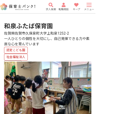
求人検索
転職相談
キープ
メニュー
和泉ふたば保育園
佐賀県佐賀市久保泉町大字上和泉1252-2
一人ひとりの個性を大切にし、自己発揮できる力や素
直な心を育んでいます
認定こども園
社会福祉法人
車通勤可
有給
駅近5分以内