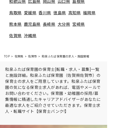
和歌山県
広島県
岡山県
山口県
島根県
鳥取県
愛媛県
香川県
徳島県
高知県
福岡県
熊本県
鹿児島県
長崎県
大分県
宮崎県
佐賀県
沖縄県
TOP
佐賀県
佐賀市
和泉ふたば保育園の求人・施設情報
和泉ふたば保育園の保育士[転職・求人・募集]一覧
と施設詳細。和泉ふたば保育園（佐賀県佐賀市）の
保育士の求人をご用意しています。和泉ふたば保育
園の気になる保育士求人があれば、電話やメールで
お問い合わせください。保育園・幼稚園の採用/募
集情報に精通したキャリアアドバイザーがあなたに
最適な求人をご紹介させていただきます。保育士求
人・転職サイト【保育士バンク!】