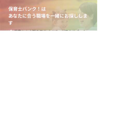
保育士バンク！は
あなたに合う職場を一緒にお探ししま
す
保育をよく知るアドバイザーがフルサポート
非公開求人やここだけの保育園情報が充実
累計40万人以上が利用した信頼実績
適正な有料職業紹介事業者として
厚生労働省の認定取得
最新情報をゲット
LINE友だち追加
毎日工作アイデア配信！