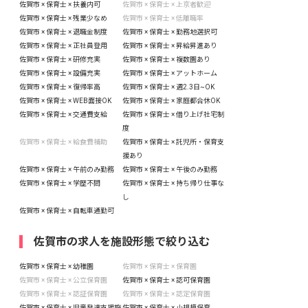
佐賀市 × 保育士 × 扶養内可
佐賀市 × 保育士 × 上京者歓迎
佐賀市 × 保育士 × 残業少なめ
佐賀市 × 保育士 × 低離職率
佐賀市 × 保育士 × 退職金制度
佐賀市 × 保育士 × 勤務地選択可
佐賀市 × 保育士 × 正社員登用
佐賀市 × 保育士 × 昇給昇進あり
佐賀市 × 保育士 × 研修充実
佐賀市 × 保育士 × 複数園あり
佐賀市 × 保育士 × 設備充実
佐賀市 × 保育士 × アットホーム
佐賀市 × 保育士 × 復帰率高
佐賀市 × 保育士 × 週2.3日~OK
佐賀市 × 保育士 × WEB面接OK
佐賀市 × 保育士 × 家庭都合休OK
佐賀市 × 保育士 × 交通費支給
佐賀市 × 保育士 × 借り上げ社宅制
度
佐賀市 × 保育士 × 給食費補助
佐賀市 × 保育士 × 託児所・保育支
援あり
佐賀市 × 保育士 × 午前のみ勤務
佐賀市 × 保育士 × 午後のみ勤務
佐賀市 × 保育士 × 学歴不問
佐賀市 × 保育士 × 持ち帰り仕事な
し
佐賀市 × 保育士 × 自転車通勤可
佐賀市の求人を施設形態で絞り込む
佐賀市 × 保育士 × 幼稚園
佐賀市 × 保育士 × 保育園
佐賀市 × 保育士 × 公立保育園
佐賀市 × 保育士 × 認可保育園
佐賀市 × 保育士 × 認証保育園
佐賀市 × 保育士 × 認定保育園
佐賀市 × 保育士 × 児童発達支援施
佐賀市 × 保育士 × 小規模保育