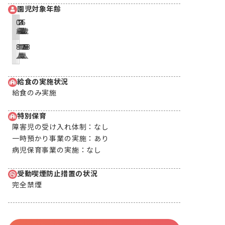
園児対象年齢
0
1
2
3
4
5
歳
歳
歳
歳
歳
歳
8
12
16
18
18
18
人
人
人
人
人
人
給食の実施状況
給食のみ実施
特別保育
障害児の受け入れ体制：
なし
一時預かり事業の実施：
あり
病児保育事業の実施：
なし
受動喫煙防止措置の状況
完全禁煙