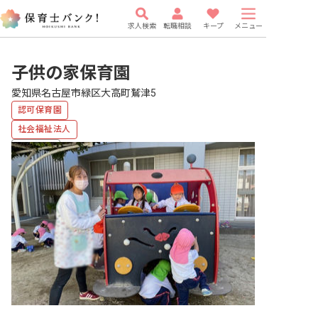
求人検索
転職相談
キープ
メニュー
子供の家保育園
愛知県名古屋市緑区大高町鷲津5
認可保育園
社会福祉法人
車通勤可
有給
駅近5分以内
研修充実