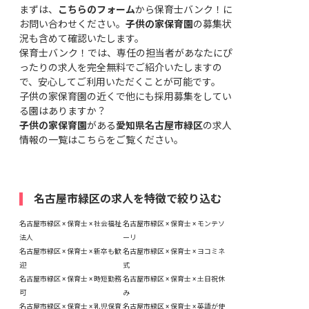
まずは、
こちらのフォーム
から保育士バンク！に
お問い合わせください。
子供の家保育園
の募集状
況も含めて確認いたします。
保育士バンク！では、専任の担当者があなたにぴ
ったりの求人を完全無料でご紹介いたしますの
で、安心してご利用いただくことが可能です。
子供の家保育園の近くで他にも採用募集をしてい
る園はありますか？
子供の家保育園
がある
愛知県名古屋市緑区
の求人
情報の一覧はこちら
をご覧ください。
名古屋市緑区の求人を特徴で絞り込む
名古屋市緑区 × 保育士 × 社会福祉
名古屋市緑区 × 保育士 × モンテソ
法人
ーリ
名古屋市緑区 × 保育士 × 新卒も歓
名古屋市緑区 × 保育士 × ヨコミネ
迎
式
名古屋市緑区 × 保育士 × 時短勤務
名古屋市緑区 × 保育士 × 土日祝休
可
み
名古屋市緑区 × 保育士 × 乳児保育
名古屋市緑区 × 保育士 × 英語が使