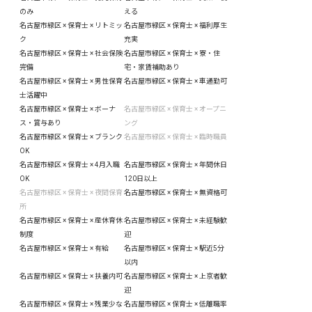
のみ
える
名古屋市緑区 × 保育士 × リトミッ
名古屋市緑区 × 保育士 × 福利厚生
ク
充実
名古屋市緑区 × 保育士 × 社会保険
名古屋市緑区 × 保育士 × 寮・住
完備
宅・家賃補助あり
名古屋市緑区 × 保育士 × 男性保育
名古屋市緑区 × 保育士 × 車通勤可
士活躍中
名古屋市緑区 × 保育士 × ボーナ
名古屋市緑区 × 保育士 × オープニ
ス・賞与あり
ング
名古屋市緑区 × 保育士 × ブランク
名古屋市緑区 × 保育士 × 臨時職員
OK
名古屋市緑区 × 保育士 × 4月入職
名古屋市緑区 × 保育士 × 年間休日
OK
120日以上
名古屋市緑区 × 保育士 × 夜間保育
名古屋市緑区 × 保育士 × 無資格可
所
名古屋市緑区 × 保育士 × 産休育休
名古屋市緑区 × 保育士 × 未経験歓
制度
迎
名古屋市緑区 × 保育士 × 有給
名古屋市緑区 × 保育士 × 駅近5分
以内
名古屋市緑区 × 保育士 × 扶養内可
名古屋市緑区 × 保育士 × 上京者歓
迎
名古屋市緑区 × 保育士 × 残業少な
名古屋市緑区 × 保育士 × 低離職率