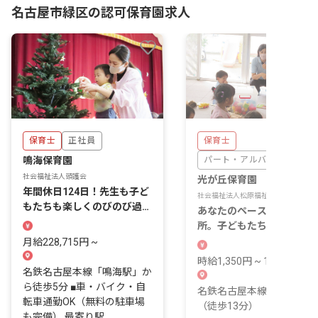
名古屋市緑区の認可保育園求人
保育士
正社員
保育士
鳴海保育園
パート・アルバイト
社会福祉法人頭護会
光が丘保育園
年間休日124日！先生も子ど
社会福祉法人松原福祉会
もたちも楽しくのびのび過ご
あなたのペースで輝ける場
せる駅近な保育園
所。子どもたちの成長を一
に見守りませんか？
月給228,715円 ~
時給1,350円 ~ 1,350円
名鉄名古屋本線「鳴海駅」か
ら徒歩5分 ■車・バイク・自
名鉄名古屋本線 左京山駅
転車通勤OK（無料の駐車場
（徒歩13分）
も完備） 最寄り駅...