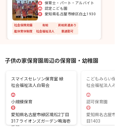
保育士・パート・アルバイト
認定こども園
愛知県名古屋市緑区白土1930
社会保険完備
有給
昇給昇進あり
産休育休制度
社会福祉法人
車通勤可
子供の家保育園周辺の保育園・幼稚園
スマイスセレソン保育室 緑
こどもみらい保育園
社会福祉法人白菊会
社会福祉法人みらい
小規模保育
認可保育園
愛知県名古屋市緑区境松2丁目
愛知県名古屋市緑区姥子山
317 ライオンズガーデン鳴海壱
目1403
番館