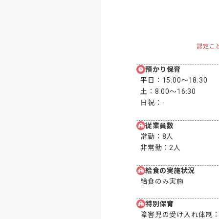
認定こ
預かり保育
平日：
15:00〜18:30
土：
8:00〜16:30
日祝：
-
従業員数
常勤：
8人
非常勤：
2人
給食の実施状況
給食のみ実施
特別保育
障害児の受け入れ体制