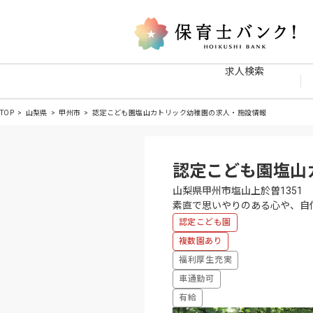
求人検索
TOP
山梨県
甲州市
認定こども園塩山カトリック幼稚園の求人・施設情報
認定こども園塩山
山梨県甲州市塩山上於曽1351
素直で思いやりのある心や、自
認定こども園
複数園あり
福利厚生充実
車通勤可
有給