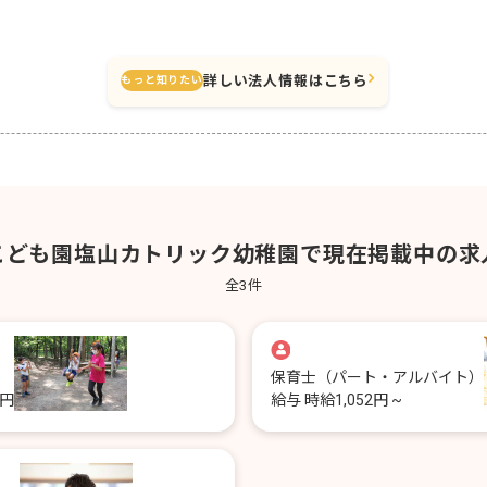
園
詳しい法人情報はこちら
もっと知りたい
こども園塩山カトリック幼稚園で現在掲載中の求
全
3
件
保育士
（パート・アルバイト）
0円
給与
時給1,052円 ~