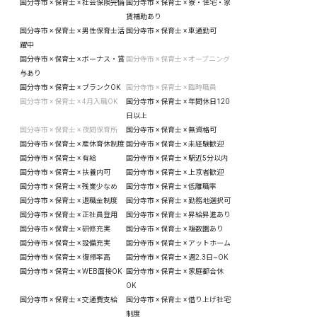
国分寺市 × 保育士 × 社会保険完備
国分寺市 × 保育士 × 寮・住宅・家
賃補助あり
国分寺市 × 保育士 × 男性保育士活
国分寺市 × 保育士 × 車通勤可
躍中
国分寺市 × 保育士 × ボーナス・賞
国分寺市 × 保育士 × オープニング
与あり
国分寺市 × 保育士 × ブランクOK
国分寺市 × 保育士 × 臨時職員
国分寺市 × 保育士 × 4月入職OK
国分寺市 × 保育士 × 年間休日120
日以上
国分寺市 × 保育士 × 夜間保育所
国分寺市 × 保育士 × 無資格可
国分寺市 × 保育士 × 産休育休制度
国分寺市 × 保育士 × 未経験歓迎
国分寺市 × 保育士 × 有給
国分寺市 × 保育士 × 駅近5分以内
国分寺市 × 保育士 × 扶養内可
国分寺市 × 保育士 × 上京者歓迎
国分寺市 × 保育士 × 残業少なめ
国分寺市 × 保育士 × 低離職率
国分寺市 × 保育士 × 退職金制度
国分寺市 × 保育士 × 勤務地選択可
国分寺市 × 保育士 × 正社員登用
国分寺市 × 保育士 × 昇給昇進あり
国分寺市 × 保育士 × 研修充実
国分寺市 × 保育士 × 複数園あり
国分寺市 × 保育士 × 設備充実
国分寺市 × 保育士 × アットホーム
国分寺市 × 保育士 × 復帰率高
国分寺市 × 保育士 × 週2.3日~OK
国分寺市 × 保育士 × WEB面接OK
国分寺市 × 保育士 × 家庭都合休
OK
国分寺市 × 保育士 × 交通費支給
国分寺市 × 保育士 × 借り上げ社宅
制度