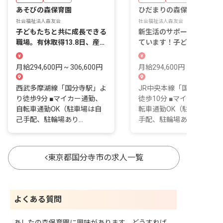
あそびの森保育園
ひだまりの森保育園
社会福祉法人森友会
社会福祉法人森友会
子どもたちと共に成長できる
新生活のサポート体制が整
職場。有休取得13.8日、産休
ています！子どもたちの成
復帰率100％
を感じませんか？
月給294,600円 ~ 306,600円
月給294,600円 ~ 306,600
西武多摩湖線「国分寺駅」よ
JR中央本線「国立駅」よ
り徒歩9分 ■マイカー通勤、
徒歩10分 ■マイカー通勤、
自転車通勤OK（駐車場は自
転車通勤OK（駐車場は自
己手配、駐輪場あり...
手配、駐輪場あり...
東京都国分寺市の求人一覧
よくある質問
あしたの森保育園に興味があります、どうすれば