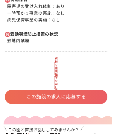
障害児の受け入れ体制：
あり
一時預かり事業の実施：
なし
病児保育事業の実施：
なし
受動喫煙防止措置の状況
敷地内禁煙
資
料
を
請
園
求
見
す
学
る
を
申
し
込
む
この施設の求人に応募する
この園と直接お話ししてみませんか？