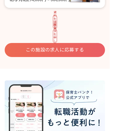
資
料
を
請
園
求
見
す
学
る
を
申
し
込
む
この施設の求人に応募する