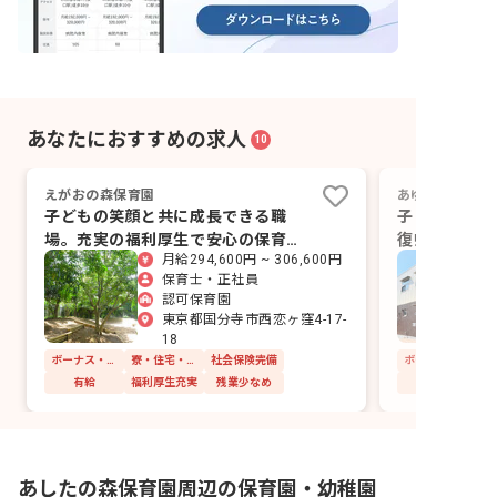
あなたにおすすめの求人
10
えがおの森保育園
あゆみの森保育
子どもの笑顔と共に成長できる職
子どもと共に
場。充実の福利厚生で安心の保育キ
復帰率100
月給294,600円 ~ 306,600円
ャリア
保育士・正社員
認可保育園
東京都国分寺市西恋ヶ窪4-17-
18
ボーナス・賞与あり
寮・住宅・家賃補助あり
社会保険完備
有給
福利厚生充実
残業少なめ
有給
あしたの森保育園周辺の保育園・幼稚園