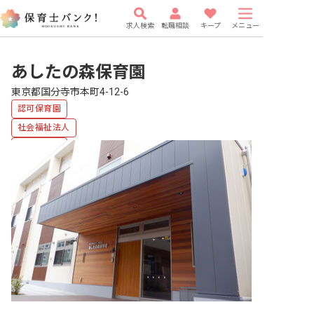
求人検索
転職相談
キープ
メニュー
あしたの森保育園
東京都国分寺市本町4-12-6
認可保育園
社会福祉法人
複数園あり
福利厚生充実
車通勤可
有給
駅近5分以内
研修充実
WEB面接OK