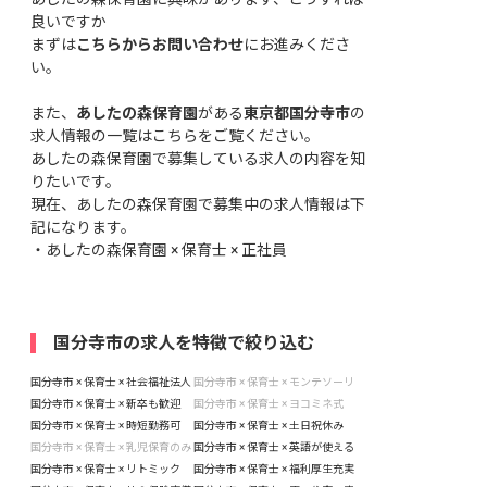
良いですか
まずは
こちらからお問い合わせ
にお進みくださ
い。
また、
あしたの森保育園
がある
東京都国分寺市
の
求人情報の一覧はこちら
をご覧ください。
あしたの森保育園で募集している求人の内容を知
りたいです。
現在、あしたの森保育園で募集中の求人情報は下
記になります。
・
あしたの森保育園 × 保育士 × 正社員
国分寺市の求人を特徴で絞り込む
国分寺市 × 保育士 × 社会福祉法人
国分寺市 × 保育士 × モンテソーリ
国分寺市 × 保育士 × 新卒も歓迎
国分寺市 × 保育士 × ヨコミネ式
国分寺市 × 保育士 × 時短勤務可
国分寺市 × 保育士 × 土日祝休み
国分寺市 × 保育士 × 乳児保育のみ
国分寺市 × 保育士 × 英語が使える
国分寺市 × 保育士 × リトミック
国分寺市 × 保育士 × 福利厚生充実