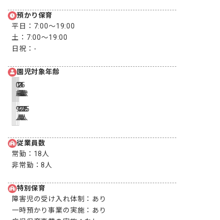
預かり保育
平日：
7:00〜19:00
土：
7:00〜19:00
日祝：
-
園児対象年齢
0
1
2
3
4
5
歳
歳
歳
歳
歳
歳
9
17
17
22
25
25
人
人
人
人
人
人
従業員数
常勤：
18人
非常勤：
8人
特別保育
障害児の受け入れ体制：
あり
一時預かり事業の実施：
あり