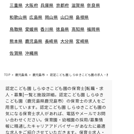
三重県
大阪府
兵庫県
京都府
滋賀県
奈良県
和歌山県
広島県
岡山県
山口県
島根県
鳥取県
愛媛県
香川県
徳島県
高知県
福岡県
熊本県
鹿児島県
長崎県
大分県
宮崎県
佐賀県
沖縄県
TOP
鹿児島県
鹿児島市
認定こども園 しらゆきこども園の求人・施設情報
認定こども園 しらゆきこども園の保育士[転職・求
人・募集]一覧と施設詳細。認定こども園 しらゆき
こども園（鹿児島県鹿児島市）の保育士の求人をご
用意しています。認定こども園 しらゆきこども園の
気になる保育士求人があれば、電話やメールでお問
い合わせください。保育園・幼稚園の採用/募集情
報に精通したキャリアアドバイザーがあなたに最適
な求人をご紹介させていただきます。保育士求人・