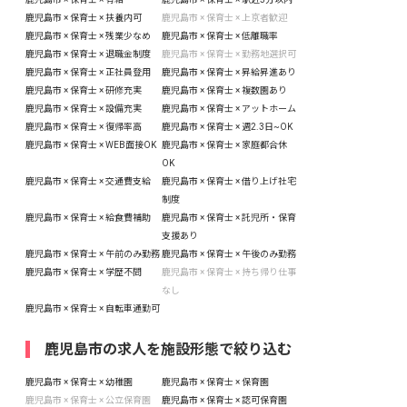
鹿児島市 × 保育士 × 扶養内可
鹿児島市 × 保育士 × 上京者歓迎
鹿児島市 × 保育士 × 残業少なめ
鹿児島市 × 保育士 × 低離職率
鹿児島市 × 保育士 × 退職金制度
鹿児島市 × 保育士 × 勤務地選択可
鹿児島市 × 保育士 × 正社員登用
鹿児島市 × 保育士 × 昇給昇進あり
鹿児島市 × 保育士 × 研修充実
鹿児島市 × 保育士 × 複数園あり
鹿児島市 × 保育士 × 設備充実
鹿児島市 × 保育士 × アットホーム
鹿児島市 × 保育士 × 復帰率高
鹿児島市 × 保育士 × 週2.3日~OK
鹿児島市 × 保育士 × WEB面接OK
鹿児島市 × 保育士 × 家庭都合休
OK
鹿児島市 × 保育士 × 交通費支給
鹿児島市 × 保育士 × 借り上げ社宅
制度
鹿児島市 × 保育士 × 給食費補助
鹿児島市 × 保育士 × 託児所・保育
支援あり
鹿児島市 × 保育士 × 午前のみ勤務
鹿児島市 × 保育士 × 午後のみ勤務
鹿児島市 × 保育士 × 学歴不問
鹿児島市 × 保育士 × 持ち帰り仕事
なし
鹿児島市 × 保育士 × 自転車通勤可
鹿児島市の求人を施設形態で絞り込む
鹿児島市 × 保育士 × 幼稚園
鹿児島市 × 保育士 × 保育園
鹿児島市 × 保育士 × 公立保育園
鹿児島市 × 保育士 × 認可保育園