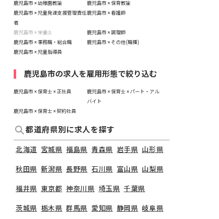
鹿児島市 × 幼稚園教諭
鹿児島市 × 保育教諭
鹿児島市 × 児童発達支援管理責任
鹿児島市 × 看護師
者
鹿児島市 × 栄養士
鹿児島市 × 調理師
鹿児島市 × 事務職・総合職
鹿児島市 × その他(職種)
鹿児島市 × 児童指導員
鹿児島市の求人を雇用形態で絞り込む
鹿児島市 × 保育士 × 正社員
鹿児島市 × 保育士 × パート・アル
バイト
鹿児島市 × 保育士 × 契約社員
都道府県別に求人を探す
北海道
宮城県
福島県
青森県
岩手県
山形県
秋田県
新潟県
長野県
石川県
富山県
山梨県
福井県
東京都
神奈川県
埼玉県
千葉県
茨城県
栃木県
群馬県
愛知県
静岡県
岐阜県