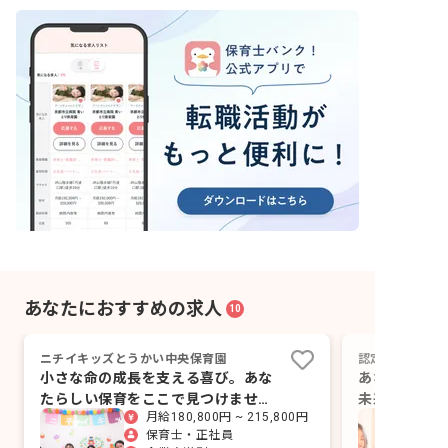
あなたにおすすめの求人
10
ニチイキッズとうかい中央保育園
認定こども園 
小さな命の成長を支える喜び。あな
あなたの温か
たらしい保育をここで見つけません
未来を育む。
月給180,800円 ~ 215,800円
か？
ませんか？
保育士・正社員