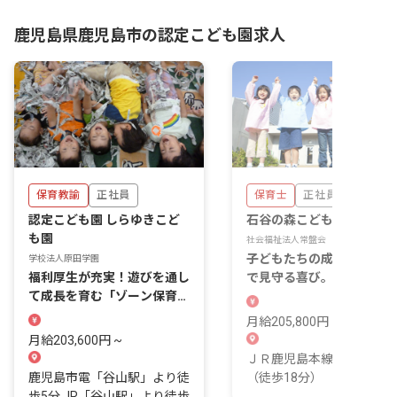
19-15
鹿児島県鹿児島市の認定こども園求人
保育教諭
正社員
保育士
正社員
認定こども園 しらゆきこど
石谷の森こども園
も園
社会福祉法人常盤会
子どもたちの成長を一番近
学校法人原田学園
福利厚生が充実！遊びを通し
で見守る喜び。あなたの温
て成長を育む「ゾーン保育」
い心が輝く場所です。
を実践しませんか？
月給205,800円 ~ 252,000
月給203,600円 ~
ＪＲ鹿児島本線 上伊集院
鹿児島市電「谷山駅」より徒
（徒歩18分）
歩5分 JR「谷山駅」より徒歩