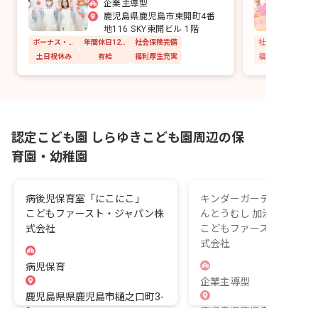
企業主導型
鹿児島県鹿児島市東開町4番
地116 SKY東開ビル 1階
ボーナス・賞与あり
年間休日120日以上
社会保険完備
社会保険完備
土日祝休み
有給
福利厚生充実
福利厚生充実
認定こども園 しらゆきこども園周辺の保
育園・幼稚園
病後児保育室「にこにこ」
キンダーガーデン えがお
こどもファースト・ジャパン株
んとうむし 加治屋まちの
式会社
こどもファースト・ジャ
式会社
病児保育
企業主導型
鹿児島県県鹿児島市樋之口町3-
9
鹿児島県鹿児島市市加治