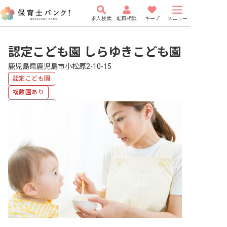
求人検索
転職相談
キープ
メニュー
認定こども園 しらゆきこども園
鹿児島県鹿児島市小松原2-10-15
認定こども園
複数園あり
福利厚生充実
車通勤可
有給
駅近5分以内
研修充実
WEB面接OK