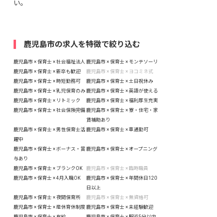
い。
鹿児島市の求人を特徴で絞り込む
鹿児島市 × 保育士 × 社会福祉法人
鹿児島市 × 保育士 × モンテソーリ
鹿児島市 × 保育士 × 新卒も歓迎
鹿児島市 × 保育士 × ヨコミネ式
鹿児島市 × 保育士 × 時短勤務可
鹿児島市 × 保育士 × 土日祝休み
鹿児島市 × 保育士 × 乳児保育のみ
鹿児島市 × 保育士 × 英語が使える
鹿児島市 × 保育士 × リトミック
鹿児島市 × 保育士 × 福利厚生充実
鹿児島市 × 保育士 × 社会保険完備
鹿児島市 × 保育士 × 寮・住宅・家
賃補助あり
鹿児島市 × 保育士 × 男性保育士活
鹿児島市 × 保育士 × 車通勤可
躍中
鹿児島市 × 保育士 × ボーナス・賞
鹿児島市 × 保育士 × オープニング
与あり
鹿児島市 × 保育士 × ブランクOK
鹿児島市 × 保育士 × 臨時職員
鹿児島市 × 保育士 × 4月入職OK
鹿児島市 × 保育士 × 年間休日120
日以上
鹿児島市 × 保育士 × 夜間保育所
鹿児島市 × 保育士 × 無資格可
鹿児島市 × 保育士 × 産休育休制度
鹿児島市 × 保育士 × 未経験歓迎
鹿児島市 × 保育士 × 有給
鹿児島市 × 保育士 × 駅近5分以内