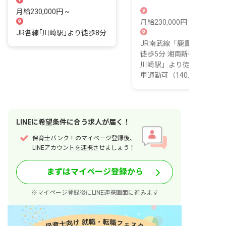
規模園
月給230,000円 ~
月給230,000円 ~
JR各線｢川崎駅｣より徒歩8分
JR南武線「鹿島田駅」よ
徒歩5分 湘南新宿ライン「
川崎駅」より徒歩6分 ■自
車通勤可（140...
LINE
に
希望条件
に合う求人が届く！
保育士バンク！のマイページ登録後、
LINEアカウントを連携させましょう！
まずはマイページ登録から
※マイページ登録後にLINE連携画面に進みます