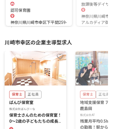
放課後等デイサービス
認可保育園
神奈川県川崎市幸区中幸町1
神奈川県川崎市幸区下平間259-
アルカディア御幸1F
1
川崎市幸区の企業主導型求人
保育士
正社員
保育士
正社員
ばんび保育室
地域支援保育 アットキッ
鹿島田
株式会社ばんびーな
保育士さんのための保育室！
株式会社AT
0～2歳の子どもたちの成長
残業月平均0.5h・17:30ま
を見守りませんか？
の勤務！駅から徒歩3分の