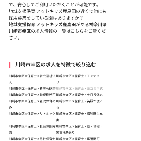
で、安心してご利用いただくことが可能です。
地域支援保育 アットキッズ鹿島田の近くで他にも
採用募集をしている園はありますか？
地域支援保育 アットキッズ鹿島田
がある
神奈川県
川崎市幸区
の求人情報の一覧はこちら
をご覧くだ
さい。
川崎市幸区の求人を特徴で絞り込む
川崎市幸区 × 保育士 × 社会福祉法
川崎市幸区 × 保育士 × モンテソー
人
リ
川崎市幸区 × 保育士 × 新卒も歓迎
川崎市幸区 × 保育士 × ヨコミネ式
川崎市幸区 × 保育士 × 時短勤務可
川崎市幸区 × 保育士 × 土日祝休み
川崎市幸区 × 保育士 × 乳児保育の
川崎市幸区 × 保育士 × 英語が使え
み
る
川崎市幸区 × 保育士 × リトミック
川崎市幸区 × 保育士 × 福利厚生充
実
川崎市幸区 × 保育士 × 社会保険完
川崎市幸区 × 保育士 × 寮・住宅・
備
家賃補助あり
川崎市幸区 × 保育士 × 男性保育士
川崎市幸区 × 保育士 × 車通勤可