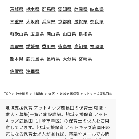
茨城県
栃木県
群馬県
愛知県
静岡県
岐阜県
三重県
大阪府
兵庫県
京都府
滋賀県
奈良県
和歌山県
広島県
岡山県
山口県
島根県
鳥取県
愛媛県
香川県
徳島県
高知県
福岡県
熊本県
鹿児島県
長崎県
大分県
宮崎県
佐賀県
沖縄県
TOP
神奈川県
川崎市
幸区
地域支援保育 アットキッズ鹿島田の求人・施設情報
地域支援保育 アットキッズ鹿島田の保育士[転職・
求人・募集]一覧と施設詳細。地域支援保育 アット
キッズ鹿島田（川崎市幸区）の保育士の求人をご用
意しています。地域支援保育 アットキッズ鹿島田の
気になる保育士求人があれば、電話やメールでお問