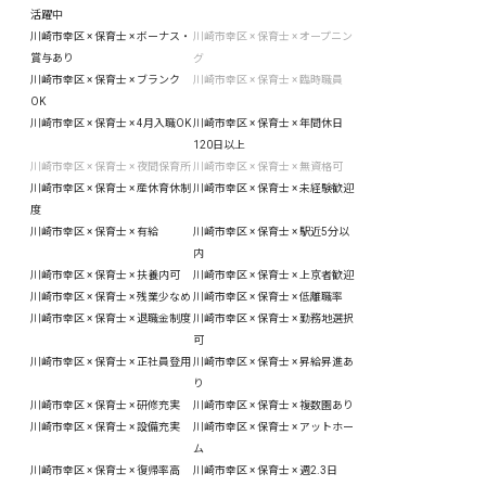
活躍中
川崎市幸区 × 保育士 × ボーナス・
川崎市幸区 × 保育士 × オープニン
賞与あり
グ
川崎市幸区 × 保育士 × ブランク
川崎市幸区 × 保育士 × 臨時職員
OK
川崎市幸区 × 保育士 × 4月入職OK
川崎市幸区 × 保育士 × 年間休日
120日以上
川崎市幸区 × 保育士 × 夜間保育所
川崎市幸区 × 保育士 × 無資格可
川崎市幸区 × 保育士 × 産休育休制
川崎市幸区 × 保育士 × 未経験歓迎
度
川崎市幸区 × 保育士 × 有給
川崎市幸区 × 保育士 × 駅近5分以
内
川崎市幸区 × 保育士 × 扶養内可
川崎市幸区 × 保育士 × 上京者歓迎
川崎市幸区 × 保育士 × 残業少なめ
川崎市幸区 × 保育士 × 低離職率
川崎市幸区 × 保育士 × 退職金制度
川崎市幸区 × 保育士 × 勤務地選択
可
川崎市幸区 × 保育士 × 正社員登用
川崎市幸区 × 保育士 × 昇給昇進あ
り
川崎市幸区 × 保育士 × 研修充実
川崎市幸区 × 保育士 × 複数園あり
川崎市幸区 × 保育士 × 設備充実
川崎市幸区 × 保育士 × アットホー
ム
川崎市幸区 × 保育士 × 復帰率高
川崎市幸区 × 保育士 × 週2.3日