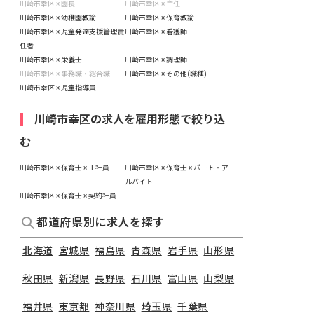
川崎市幸区 × 園長
川崎市幸区 × 主任
川崎市幸区 × 幼稚園教諭
川崎市幸区 × 保育教諭
川崎市幸区 × 児童発達支援管理責
川崎市幸区 × 看護師
任者
川崎市幸区 × 栄養士
川崎市幸区 × 調理師
川崎市幸区 × 事務職・総合職
川崎市幸区 × その他(職種)
川崎市幸区 × 児童指導員
川崎市幸区の求人を雇用形態で絞り込
む
川崎市幸区 × 保育士 × 正社員
川崎市幸区 × 保育士 × パート・ア
ルバイト
川崎市幸区 × 保育士 × 契約社員
都道府県別に求人を探す
北海道
宮城県
福島県
青森県
岩手県
山形県
秋田県
新潟県
長野県
石川県
富山県
山梨県
福井県
東京都
神奈川県
埼玉県
千葉県