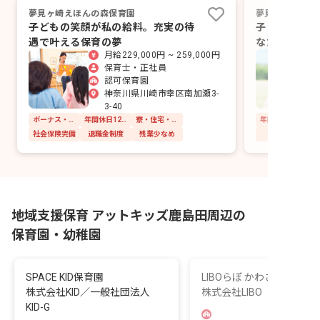
夢見ヶ崎えほんの森保育園
夢見ヶ崎えほん
子どもの笑顔が私の給料。充実の待
子どもたちの
遇で叶える保育の夢
なたらしい保
月給229,000円 ~ 259,000円
保育士・正社員
認可保育園
神奈川県川崎市幸区南加瀬3-
3-40
ボーナス・賞与あり
年間休日120日以上
寮・住宅・家賃補助あり
社会保険完備
退職金制度
残業少なめ
車通勤可
地域支援保育 アットキッズ鹿島田周辺の
保育園・幼稚園
SPACE KID保育園
LIBOらぼ かわさきにし園
株式会社KID／一般社団法人
株式会社LIBO
KID-G