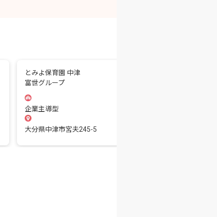
とみよ保育園 中津
七音保育園
富世グループ
学校法人田中学園
企業主導型
企業主導型
大分県中津市宮夫245-5
大分県中津市永添2675-3