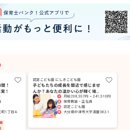
認定こども園 にしきこども園
時間！
子どもたちの成長を間近で感じませ
充実！
んか？あなたの温かい心が輝く場所
~
月給208,557円 ~ 241,510円
がここにあります。
員
保育教諭・正社員
認定こども園
町1丁目4-
大分県中津市大字湯屋382-1
備
度