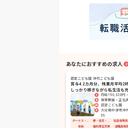
あなたにおすすめの求人
2
認定こども園 沖代こども園
賞与4.2カ月分、残業月平均2
しっかり稼ぎながら私生活も
月給190,320円 
保育教諭・正社
認定こども園
大分県中津市沖代
55
ボーナス・賞与あり
寮・住宅・家賃補助あり
社会保険完
有給
福利厚生充実
退職金制