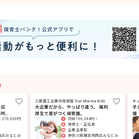
三菱重工企業内保育園 Sun Marina Kids
キ
で応
大企業だから、やっぱり違う。 福利
子
場所で
厚生で差がつく保育園。
援
 270,000円
月給196,344円 ~
場
保育士・正社員
企業主導型
西区みなとみ
神奈川県横浜市西区みなとみ