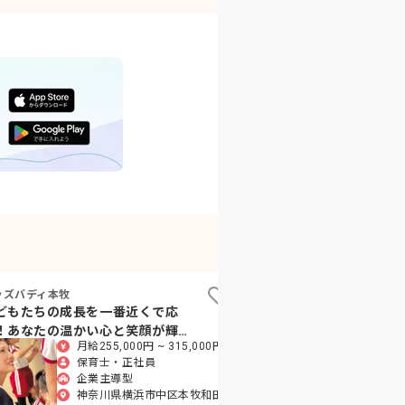
ッズバディ本牧
フェアリーランド横浜セン
どもたちの成長を一番近くで応
小さな命の成長を支え
！あなたの温かい心と笑顔が輝く
たらしい保育をここで
月給255,000円 ~ 315,000円
月給230,
所
か？
保育士・正社員
保育士
企業主導型
企業主
神奈川県横浜市中区本牧和田
神奈川