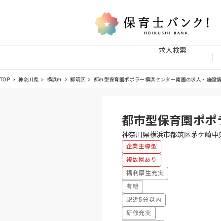
求人検索
TOP
神奈川県
横浜市
都筑区
都市型保育園ポポラー横浜センター南園の求人・施設
都市型保育園ポポ
神奈川県横浜市都筑区茅ケ崎中央
企業主導型
複数園あり
福利厚生充実
有給
駅近5分以内
研修充実