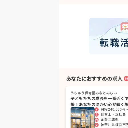
あなたにおすすめの求人
10
うちゅう保育園みなとみらい
子どもたちの成長を一番近く
援！あなたの温かい心が輝く
月給240,000円 ~
す。
保育士・正社員
企業主導型
神奈川県横浜市