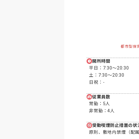
都市型保
開所時間
平日：
7:30〜20:30
土：
7:30〜20:30
日祝：
-
従業員数
常勤：
5人
非常勤：
4人
受動喫煙防止措置の状
原則、敷地内禁煙（配