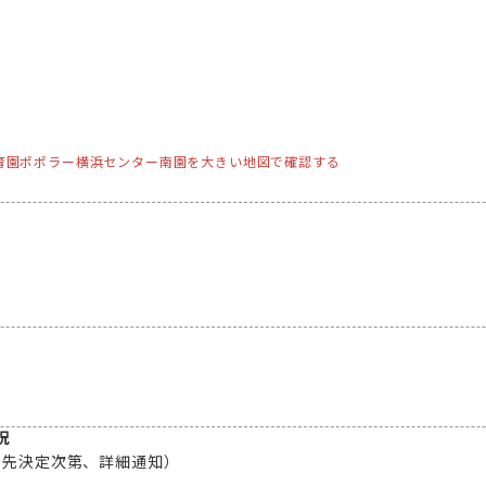
育園ポポラー横浜センター南園を大きい地図で確認する
況
属先決定次第、詳細通知）