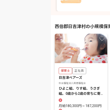
西伯郡日吉津村の小規模保
保育士
正社員
日吉津ベアーズ
社会福祉法人尚徳福祉会
ひよこ組、りす組、うさぎ
組。0歳から2歳の育ちに寄
り添う小規模保育園です。
月給180,300円 ~ 187,200円