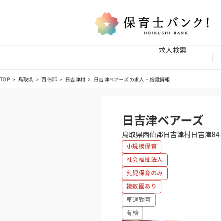
求人検索
TOP
鳥取県
西伯郡
日吉津村
日吉津ベアーズの求人・施設情報
日吉津ベアーズ
鳥取県西伯郡日吉津村日吉津84-
小規模保育
社会福祉法人
乳児保育のみ
複数園あり
車通勤可
有給