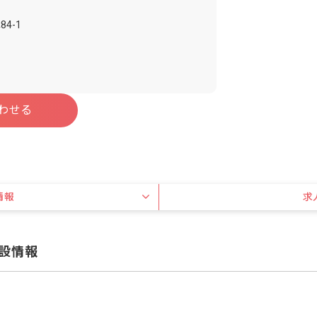
4-1
わせる
情報
求
設情報