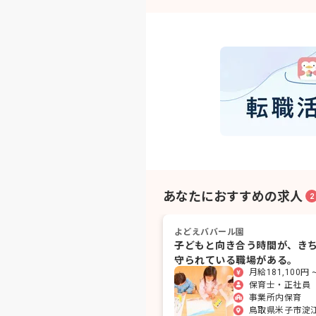
あなたにおすすめの求人
2
よどえババール園
子どもと向き合う時間が、き
守られている職場がある。
月給181,100円 ~
保育士・正社員
事業所内保育
鳥取県米子市淀江