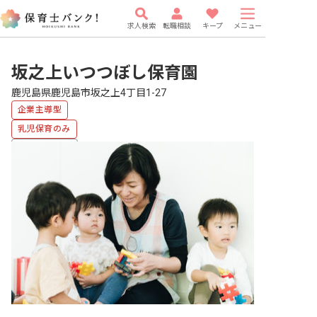
求人検索
転職相談
キープ
メニュー
坂之上いつつぼし保育園
鹿児島県鹿児島市坂之上4丁目1-27
企業主導型
乳児保育のみ
福利厚生充実
車通勤可
有給
駅近5分以内