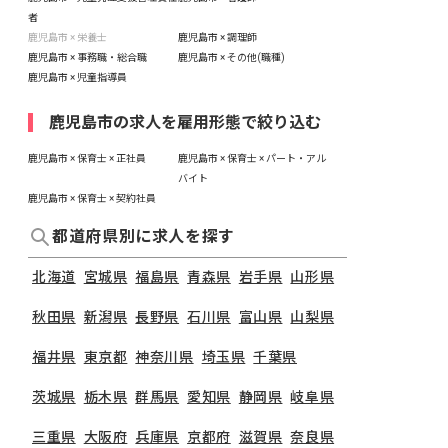
者
鹿児島市 × 栄養士
鹿児島市 × 調理師
鹿児島市 × 事務職・総合職
鹿児島市 × その他(職種)
鹿児島市 × 児童指導員
鹿児島市の求人を雇用形態で絞り込む
鹿児島市 × 保育士 × 正社員
鹿児島市 × 保育士 × パート・アル
バイト
鹿児島市 × 保育士 × 契約社員
都道府県別に求人を探す
北海道
宮城県
福島県
青森県
岩手県
山形県
秋田県
新潟県
長野県
石川県
富山県
山梨県
福井県
東京都
神奈川県
埼玉県
千葉県
茨城県
栃木県
群馬県
愛知県
静岡県
岐阜県
三重県
大阪府
兵庫県
京都府
滋賀県
奈良県