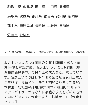
和歌山県
広島県
岡山県
山口県
島根県
鳥取県
愛媛県
香川県
徳島県
高知県
福岡県
熊本県
鹿児島県
長崎県
大分県
宮崎県
佐賀県
沖縄県
TOP
鹿児島県
鹿児島市
坂之上いつつぼし保育園の求人・施設情報
坂之上いつつぼし保育園の保育士[転職・求人・募
集]一覧と施設詳細。坂之上いつつぼし保育園（鹿
児島県鹿児島市）の保育士の求人をご用意していま
す。坂之上いつつぼし保育園の気になる保育士求人
があれば、電話やメールでお問い合わせください。
保育園・幼稚園の採用/募集情報に精通したキャリ
アアドバイザーがあなたに最適な求人をご紹介させ
ていただきます。保育士求人・転職サイト【保育士
バンク!】