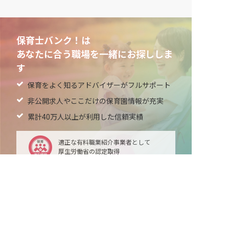
保育士バンク！は
あなたに合う職場を一緒にお探ししま
す
保育をよく知るアドバイザーがフルサポート
非公開求人やここだけの保育園情報が充実
累計40万人以上が利用した信頼実績
適正な有料職業紹介事業者として
厚生労働省の認定取得
最新情報をゲット
LINE友だち追加
毎日工作アイデア配信！