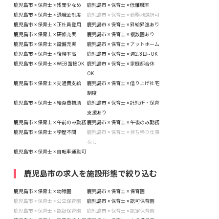
鹿児島市 × 保育士 × 残業少なめ
鹿児島市 × 保育士 × 低離職率
鹿児島市 × 保育士 × 退職金制度
鹿児島市 × 保育士 × 勤務地選択可
鹿児島市 × 保育士 × 正社員登用
鹿児島市 × 保育士 × 昇給昇進あり
鹿児島市 × 保育士 × 研修充実
鹿児島市 × 保育士 × 複数園あり
鹿児島市 × 保育士 × 設備充実
鹿児島市 × 保育士 × アットホーム
鹿児島市 × 保育士 × 復帰率高
鹿児島市 × 保育士 × 週2.3日~OK
鹿児島市 × 保育士 × WEB面接OK
鹿児島市 × 保育士 × 家庭都合休
OK
鹿児島市 × 保育士 × 交通費支給
鹿児島市 × 保育士 × 借り上げ社宅
制度
鹿児島市 × 保育士 × 給食費補助
鹿児島市 × 保育士 × 託児所・保育
支援あり
鹿児島市 × 保育士 × 午前のみ勤務
鹿児島市 × 保育士 × 午後のみ勤務
鹿児島市 × 保育士 × 学歴不問
鹿児島市 × 保育士 × 持ち帰り仕事
なし
鹿児島市 × 保育士 × 自転車通勤可
鹿児島市の求人を施設形態で絞り込む
鹿児島市 × 保育士 × 幼稚園
鹿児島市 × 保育士 × 保育園
鹿児島市 × 保育士 × 公立保育園
鹿児島市 × 保育士 × 認可保育園
鹿児島市 × 保育士 × 認証保育園
鹿児島市 × 保育士 × 認定保育園