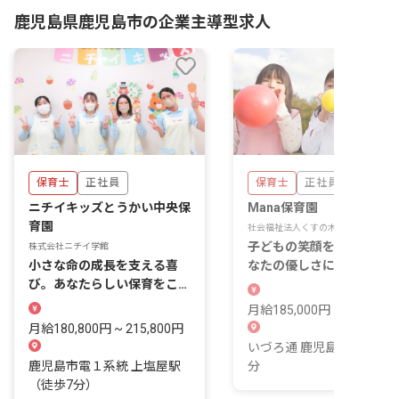
鹿児島県鹿児島市の企業主導型求人
保育士
正社員
保育士
正社員
ニチイキッズとうかい中央保
Mana保育園
育園
社会福祉法人くすの木会
子どもの笑顔を育む仕事、
株式会社ニチイ学館
小さな命の成長を支える喜
なたの優しさに月給26万円
び。あなたらしい保育をここ
の価値を
で見つけませんか？
月給185,000円 ~ 260,000
月給180,800円 ~ 215,800円
いづろ通 鹿児島市電2系統 
鹿児島市電１系統 上塩屋駅
分
（徒歩7分）