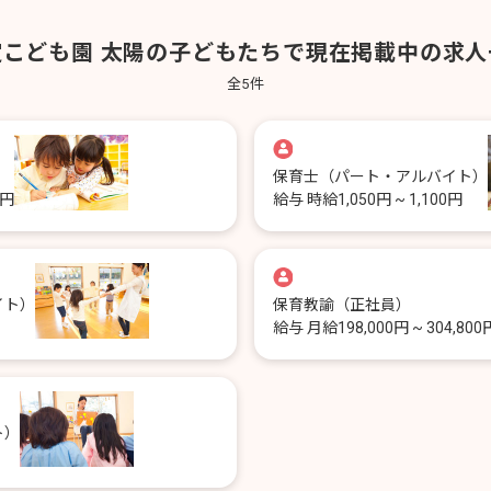
定こども園 太陽の子どもたちで現在掲載中の求人
全
5
件
保育士
（パート・アルバイト）
0円
給与
時給1,050円 ~ 1,100円
イト）
保育教諭
（正社員）
給与
月給198,000円 ~ 304,800
ト）