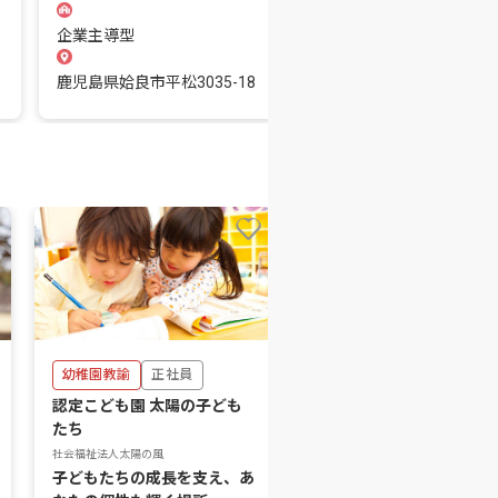
企業主導型
事業所内保育
鹿児島県姶良市平松3035-18
鹿児島県姶良市平松3288
幼稚園教諭
正社員
保育士
正社員
認定こども園 太陽の子ども
認定こども園 おひさまこ
たち
も園
社会福祉法人太陽の風
社会福祉法人太陽の風
子どもたちの成長を支え、あ
「あるがままに」——子ど