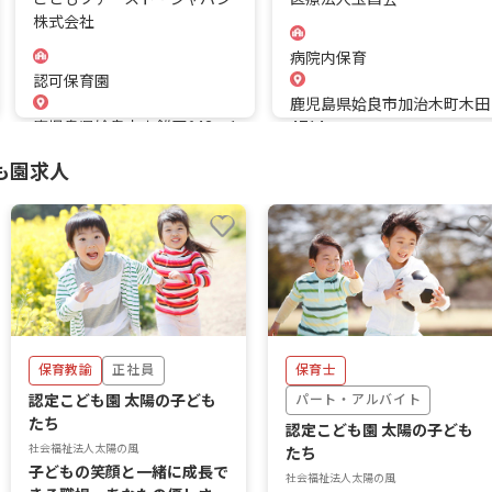
株式会社
病院内保育
認可保育園
鹿児島県姶良市加治木町木田
鹿児島県姶良市東餠田643‐1
4714
も園求人
保育教諭
正社員
保育士
認定こども園 太陽の子ども
パート・アルバイト
たち
認定こども園 太陽の子ども
社会福祉法人太陽の風
たち
子どもの笑顔と一緒に成長で
社会福祉法人太陽の風