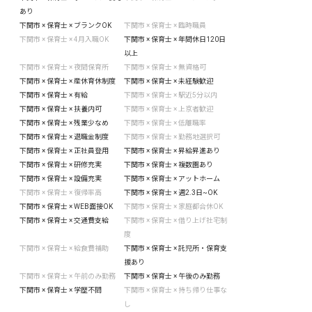
あり
下関市 × 保育士 × ブランクOK
下関市 × 保育士 × 臨時職員
下関市 × 保育士 × 4月入職OK
下関市 × 保育士 × 年間休日120日
以上
下関市 × 保育士 × 夜間保育所
下関市 × 保育士 × 無資格可
下関市 × 保育士 × 産休育休制度
下関市 × 保育士 × 未経験歓迎
下関市 × 保育士 × 有給
下関市 × 保育士 × 駅近5分以内
下関市 × 保育士 × 扶養内可
下関市 × 保育士 × 上京者歓迎
下関市 × 保育士 × 残業少なめ
下関市 × 保育士 × 低離職率
下関市 × 保育士 × 退職金制度
下関市 × 保育士 × 勤務地選択可
下関市 × 保育士 × 正社員登用
下関市 × 保育士 × 昇給昇進あり
下関市 × 保育士 × 研修充実
下関市 × 保育士 × 複数園あり
下関市 × 保育士 × 設備充実
下関市 × 保育士 × アットホーム
下関市 × 保育士 × 復帰率高
下関市 × 保育士 × 週2.3日~OK
下関市 × 保育士 × WEB面接OK
下関市 × 保育士 × 家庭都合休OK
下関市 × 保育士 × 交通費支給
下関市 × 保育士 × 借り上げ社宅制
度
下関市 × 保育士 × 給食費補助
下関市 × 保育士 × 託児所・保育支
援あり
下関市 × 保育士 × 午前のみ勤務
下関市 × 保育士 × 午後のみ勤務
下関市 × 保育士 × 学歴不問
下関市 × 保育士 × 持ち帰り仕事な
し