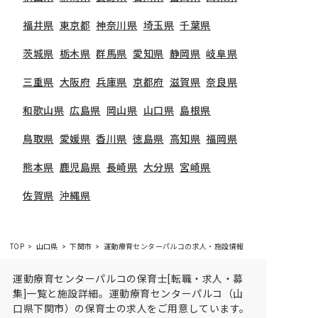
福井県
東京都
神奈川県
埼玉県
千葉県
茨城県
栃木県
群馬県
愛知県
静岡県
岐阜県
三重県
大阪府
兵庫県
京都府
滋賀県
奈良県
和歌山県
広島県
岡山県
山口県
島根県
鳥取県
愛媛県
香川県
徳島県
高知県
福岡県
熊本県
鹿児島県
長崎県
大分県
宮崎県
佐賀県
沖縄県
TOP
山口県
下関市
運動療育センターパルコの求人・施設情報
運動療育センターパルコの保育士[転職・求人・募
集]一覧と施設詳細。運動療育センターパルコ（山
口県下関市）の保育士の求人をご用意しています。