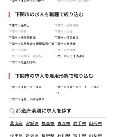
下関市 × 保育士 × 27万円〜
下関市 × 保育士 × 30万円〜
下関市の求人を職種で絞り込む
下関市 × 保育士
下関市 × 保育補助
下関市 × 園長
下関市 × 主任
下関市 × 幼稚園教諭
下関市 × 保育教諭
下関市 × 児童発達支援管理責任者
下関市 × 看護師
下関市 × 栄養士
下関市 × 調理師
下関市 × 事務職・総合職
下関市 × その他(職種)
下関市 × 児童指導員
下関市の求人を雇用形態で絞り込む
下関市 × 保育士 × 正社員
下関市 × 保育士 × パート・アルバ
イト
下関市 × 保育士 × 契約社員
都道府県別に求人を探す
北海道
宮城県
福島県
青森県
岩手県
山形県
秋田県
新潟県
長野県
石川県
富山県
山梨県