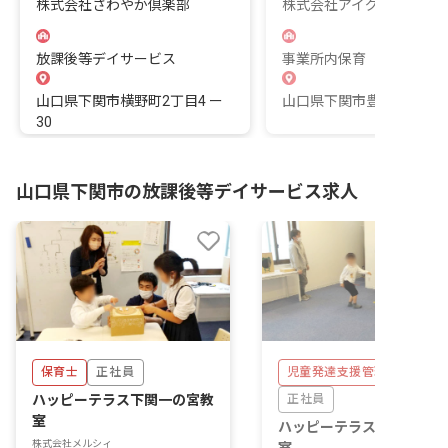
株式会社さわやか倶楽部
株式会社アイグラン
放課後等デイサービス
事業所内保育
山口県下関市横野町2丁目4 ー
山口県下関市豊浦町川棚21
30
山口県下関市の放課後等デイサービス求人
保育士
正社員
児童発達支援管理責任者
ハッピーテラス下関一の宮教
正社員
室
ハッピーテラス下関一の宮
株式会社メルシィ