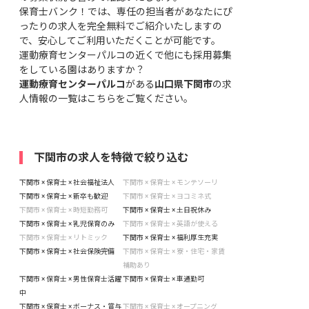
保育士バンク！では、専任の担当者があなたにぴ
ったりの求人を完全無料でご紹介いたしますの
で、安心してご利用いただくことが可能です。
運動療育センターパルコの近くで他にも採用募集
をしている園はありますか？
運動療育センターパルコ
がある
山口県下関市
の求
人情報の一覧はこちら
をご覧ください。
下関市の求人を特徴で絞り込む
下関市 × 保育士 × 社会福祉法人
下関市 × 保育士 × モンテソーリ
下関市 × 保育士 × 新卒も歓迎
下関市 × 保育士 × ヨコミネ式
下関市 × 保育士 × 時短勤務可
下関市 × 保育士 × 土日祝休み
下関市 × 保育士 × 乳児保育のみ
下関市 × 保育士 × 英語が使える
下関市 × 保育士 × リトミック
下関市 × 保育士 × 福利厚生充実
下関市 × 保育士 × 社会保険完備
下関市 × 保育士 × 寮・住宅・家賃
補助あり
下関市 × 保育士 × 男性保育士活躍
下関市 × 保育士 × 車通勤可
中
下関市 × 保育士 × ボーナス・賞与
下関市 × 保育士 × オープニング