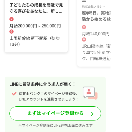
室
子どもたちの成長を間近で見
株式会社メルシィ
守る喜びをあなたに。新しい
座学5日、実地2週間。未経
一歩を踏み出しませんか？
験から始める放課後デイに
ここまでの研修があります
月給200,000円 ~ 250,000円
月給240,000円 ~ 280,000
山陽新幹線 新下関駅（徒歩
13分）
JR山陽本線「新下関駅」
り車で5分 ※マイカー、バ
ク、自転車通勤OK
LINE
に
希望条件
に合う求人が届く！
保育士バンク！のマイページ登録後、
LINEアカウントを連携させましょう！
まずはマイページ登録から
※マイページ登録後にLINE連携画面に進みます