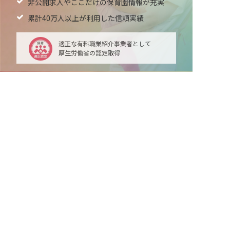
非公開求人やここだけの保育園情報が充実
累計40万人以上が利用した信頼実績
適正な有料職業紹介事業者として
厚生労働省の認定取得
最新情報をゲット
LINE友だち追加
毎日工作アイデア配信！
メニュー
ホーム
会員登録
サービス紹介
サイトマップ
転職お役立ち情報
転職フェスタ
保育士コラム
求人検索
履歴書・職務経歴書作成ツール
退会手続き