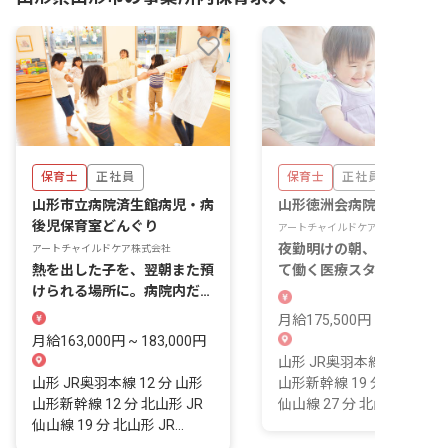
保育士
正社員
保育士
正社員
山形市立病院済生館病児・病
山形徳洲会病院内保育所
後児保育室どんぐり
アートチャイルドケア株式会社
夜勤明けの朝、子どもを預
アートチャイルドケア株式会社
熱を出した子を、翌朝また預
て働く医療スタッフを、院
けられる場所に。病院内だか
保育所という距離の近さで
らこそ支えられる子育てがあ
えます。
月給175,500円 ~ 195,500
ります。
月給163,000円 ~ 183,000円
山形 JR奥羽本線 19 分 山
山形 JR奥羽本線 12 分 山形
山形新幹線 19 分 北山形 J
山形新幹線 12 分 北山形 JR
仙山線 27 分 北山形 JR...
仙山線 19 分 北山形 JR...