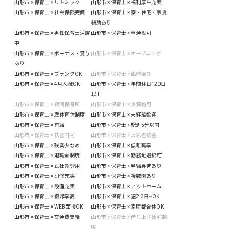
山形市 × 保育士 × リトミック
山形市 × 保育士 × 福利厚生充実
山形市 × 保育士 × 社会保険完備
山形市 × 保育士 × 寮・住宅・家賃
補助あり
山形市 × 保育士 × 男性保育士活躍
山形市 × 保育士 × 車通勤可
中
山形市 × 保育士 × ボーナス・賞与
山形市 × 保育士 × オープニング
あり
山形市 × 保育士 × ブランクOK
山形市 × 保育士 × 臨時職員
山形市 × 保育士 × 4月入職OK
山形市 × 保育士 × 年間休日120日
以上
山形市 × 保育士 × 夜間保育所
山形市 × 保育士 × 無資格可
山形市 × 保育士 × 産休育休制度
山形市 × 保育士 × 未経験歓迎
山形市 × 保育士 × 有給
山形市 × 保育士 × 駅近5分以内
山形市 × 保育士 × 扶養内可
山形市 × 保育士 × 上京者歓迎
山形市 × 保育士 × 残業少なめ
山形市 × 保育士 × 低離職率
山形市 × 保育士 × 退職金制度
山形市 × 保育士 × 勤務地選択可
山形市 × 保育士 × 正社員登用
山形市 × 保育士 × 昇給昇進あり
山形市 × 保育士 × 研修充実
山形市 × 保育士 × 複数園あり
山形市 × 保育士 × 設備充実
山形市 × 保育士 × アットホーム
山形市 × 保育士 × 復帰率高
山形市 × 保育士 × 週2.3日~OK
山形市 × 保育士 × WEB面接OK
山形市 × 保育士 × 家庭都合休OK
山形市 × 保育士 × 交通費支給
山形市 × 保育士 × 借り上げ社宅制
度