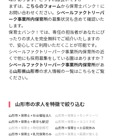
まずは、
こちらのフォーム
から保育士バンク！に
お問い合わせください。
シベールファクトリーパ
ーク事業所内保育所
の募集状況も含めて確認いた
します。
保育士バンク！では、専任の担当者があなたにぴ
ったりの求人を完全無料でご紹介いたしますの
で、安心してご利用いただくことが可能です。
シベールファクトリーパーク事業所内保育所の近
くで他にも採用募集をしている園はありますか？
シベールファクトリーパーク事業所内保育所
があ
る
山形県山形市
の求人情報の一覧はこちら
をご覧
ください。
山形市の求人を特徴で絞り込む
山形市 × 保育士 × 社会福祉法人
山形市 × 保育士 × モンテソーリ
山形市 × 保育士 × 新卒も歓迎
山形市 × 保育士 × ヨコミネ式
山形市 × 保育士 × 時短勤務可
山形市 × 保育士 × 土日祝休み
山形市 × 保育士 × 乳児保育のみ
山形市 × 保育士 × 英語が使える