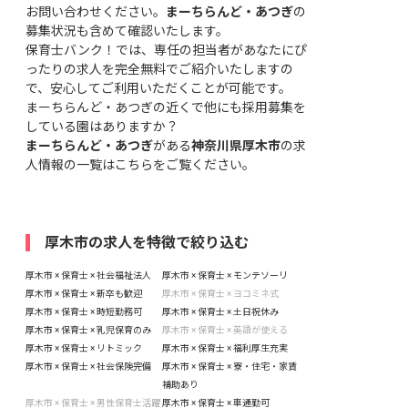
お問い合わせください。
まーちらんど・あつぎ
の
募集状況も含めて確認いたします。
保育士バンク！では、専任の担当者があなたにぴ
ったりの求人を完全無料でご紹介いたしますの
で、安心してご利用いただくことが可能です。
まーちらんど・あつぎの近くで他にも採用募集を
している園はありますか？
まーちらんど・あつぎ
がある
神奈川県厚木市
の求
人情報の一覧はこちら
をご覧ください。
厚木市の求人を特徴で絞り込む
厚木市 × 保育士 × 社会福祉法人
厚木市 × 保育士 × モンテソーリ
厚木市 × 保育士 × 新卒も歓迎
厚木市 × 保育士 × ヨコミネ式
厚木市 × 保育士 × 時短勤務可
厚木市 × 保育士 × 土日祝休み
厚木市 × 保育士 × 乳児保育のみ
厚木市 × 保育士 × 英語が使える
厚木市 × 保育士 × リトミック
厚木市 × 保育士 × 福利厚生充実
厚木市 × 保育士 × 社会保険完備
厚木市 × 保育士 × 寮・住宅・家賃
補助あり
厚木市 × 保育士 × 男性保育士活躍
厚木市 × 保育士 × 車通勤可