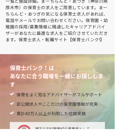
一覧と施設詳細。まーちらんど・あつぎ（神奈川県
厚木市）の保育士の求人をご用意しています。まー
ちらんど・あつぎの気になる保育士求人があれば、
電話やメールでお問い合わせください。保育園・幼
稚園の採用/募集情報に精通したキャリアアドバイ
ザーがあなたに最適な求人をご紹介させていただき
ます。保育士求人・転職サイト【保育士バンク!】
保育士バンク！は
あなたに合う職場を一緒にお探ししま
す
保育をよく知るアドバイザーがフルサポート
非公開求人やここだけの保育園情報が充実
累計40万人以上が利用した信頼実績
適正な有料職業紹介事業者として
厚生労働省の認定取得