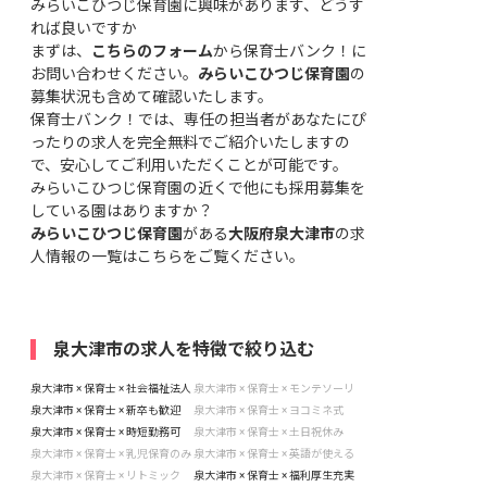
みらいこひつじ保育園に興味があります、どうす
れば良いですか
まずは、
こちらのフォーム
から保育士バンク！に
お問い合わせください。
みらいこひつじ保育園
の
募集状況も含めて確認いたします。
保育士バンク！では、専任の担当者があなたにぴ
ったりの求人を完全無料でご紹介いたしますの
で、安心してご利用いただくことが可能です。
みらいこひつじ保育園の近くで他にも採用募集を
している園はありますか？
みらいこひつじ保育園
がある
大阪府泉大津市
の求
人情報の一覧はこちら
をご覧ください。
泉大津市の求人を特徴で絞り込む
泉大津市 × 保育士 × 社会福祉法人
泉大津市 × 保育士 × モンテソーリ
泉大津市 × 保育士 × 新卒も歓迎
泉大津市 × 保育士 × ヨコミネ式
泉大津市 × 保育士 × 時短勤務可
泉大津市 × 保育士 × 土日祝休み
泉大津市 × 保育士 × 乳児保育のみ
泉大津市 × 保育士 × 英語が使える
泉大津市 × 保育士 × リトミック
泉大津市 × 保育士 × 福利厚生充実