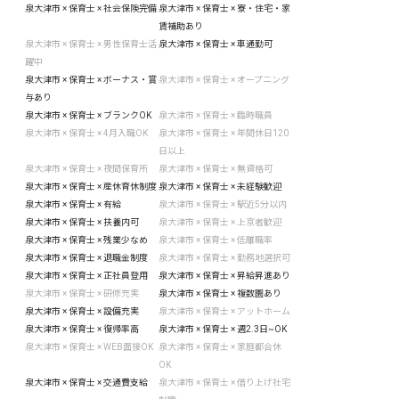
泉大津市 × 保育士 × 社会保険完備
泉大津市 × 保育士 × 寮・住宅・家
賃補助あり
泉大津市 × 保育士 × 男性保育士活
泉大津市 × 保育士 × 車通勤可
躍中
泉大津市 × 保育士 × ボーナス・賞
泉大津市 × 保育士 × オープニング
与あり
泉大津市 × 保育士 × ブランクOK
泉大津市 × 保育士 × 臨時職員
泉大津市 × 保育士 × 4月入職OK
泉大津市 × 保育士 × 年間休日120
日以上
泉大津市 × 保育士 × 夜間保育所
泉大津市 × 保育士 × 無資格可
泉大津市 × 保育士 × 産休育休制度
泉大津市 × 保育士 × 未経験歓迎
泉大津市 × 保育士 × 有給
泉大津市 × 保育士 × 駅近5分以内
泉大津市 × 保育士 × 扶養内可
泉大津市 × 保育士 × 上京者歓迎
泉大津市 × 保育士 × 残業少なめ
泉大津市 × 保育士 × 低離職率
泉大津市 × 保育士 × 退職金制度
泉大津市 × 保育士 × 勤務地選択可
泉大津市 × 保育士 × 正社員登用
泉大津市 × 保育士 × 昇給昇進あり
泉大津市 × 保育士 × 研修充実
泉大津市 × 保育士 × 複数園あり
泉大津市 × 保育士 × 設備充実
泉大津市 × 保育士 × アットホーム
泉大津市 × 保育士 × 復帰率高
泉大津市 × 保育士 × 週2.3日~OK
泉大津市 × 保育士 × WEB面接OK
泉大津市 × 保育士 × 家庭都合休
OK
泉大津市 × 保育士 × 交通費支給
泉大津市 × 保育士 × 借り上げ社宅