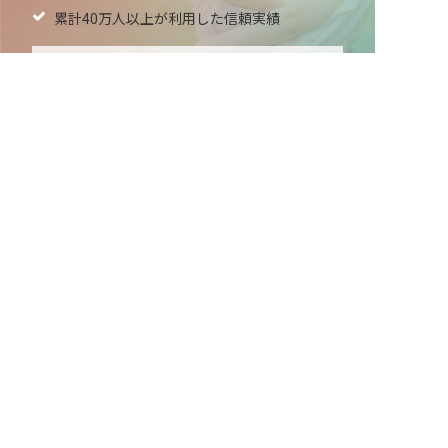
累計40万人以上が利用した信頼実績
適正な有料職業紹介事業者として
厚生労働省の認定取得
最新情報をゲット
LINE友だち追加
毎日工作アイデア配信！
メニュー
ホーム
会員登録
サービス紹介
サイトマップ
転職お役立ち情報
転職フェスタ
保育士コラム
求人検索
履歴書・職務経歴書作成ツール
退会手続き
公式アプリ