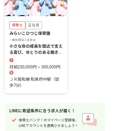
保育士
正社員
みらいこひつじ保育園
一般社団法人未来会
小さな命の成長を間近で支え
る喜び。ゆとりのある働き方
で、あなたの夢をここで叶え
ませんか？
月給230,000円 ~ 300,000円
ＪＲ阪和線 和泉府中駅（徒
歩7分）
LINE
に
希望条件
に合う求人が届く！
保育士バンク！のマイページ登録後、
LINEアカウントを連携させましょう！