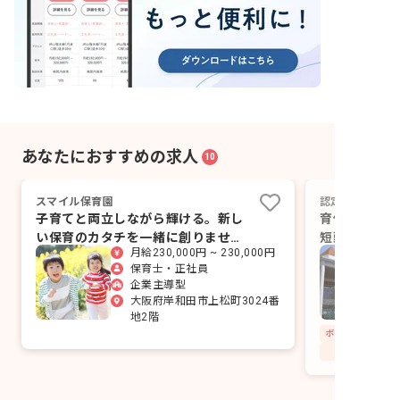
あなたにおすすめの求人
10
スマイル保育園
認定こども園 
子育てと両立しながら輝ける。新し
育休産休取得
い保育のカタチを一緒に創りません
短勤務が可能
月給230,000円 ~ 230,000円
か？
ます
保育士・正社員
企業主導型
大阪府岸和田市上松町3024番
地2階