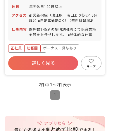
休日
年間休日120日以上
アクセス
都営新宿線「瑞江駅」南口より徒歩15分
ほど ■自転車通勤OK！（無料駐輪場あ
り）・バイク通勤応相談
仕事内容
園児数145名の聖明幼稚園にて保育業務
全般をお任せします。 ■具体的な仕事内
容 ・幼児の幼稚園教育 ・書類作成 ・園
内の清掃 ・行事の企画・準備 ・送迎バ
正社員
幼稚園
ボーナス・賞与あり
スの乗車 ・保護者の対応 ・預かり保
育（当番制）
年間休日120日以上
詳しく見る
寮・住宅・家賃補助あり
社会保険完備
キープ
有給
福利厚生充実
退職金制度
昇給昇進あり
2件中 1〜2件表示
1