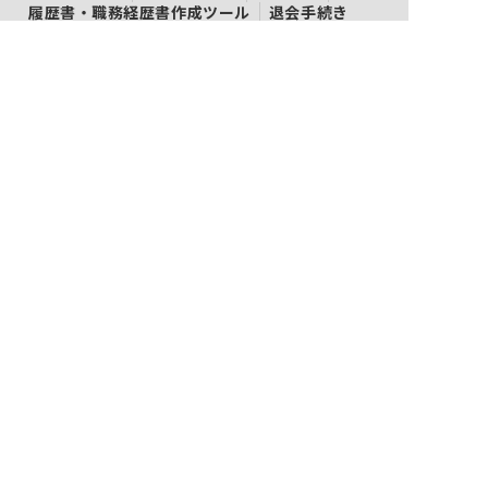
履歴書・職務経歴書作成ツール
退会手続き
公式アプリ
iPhoneアプリ
Androidアプリ
公式コミュニティ
X（旧Twitter）
Facebook
LINE
YouTube
Instagram
ご利用にあたって
利用規約
個人情報保護方針
コンテンツ・商標について
会社案内
ネクストビートの関連サービス
保育業界の求職者様向けサービス
保育士バンク！
保育士バンク！新卒
法人様向けサービス
保育士バンク！コネクト
保育士バンク！パレット
保育士バンク！ウェブパック
保育士バンク！総研