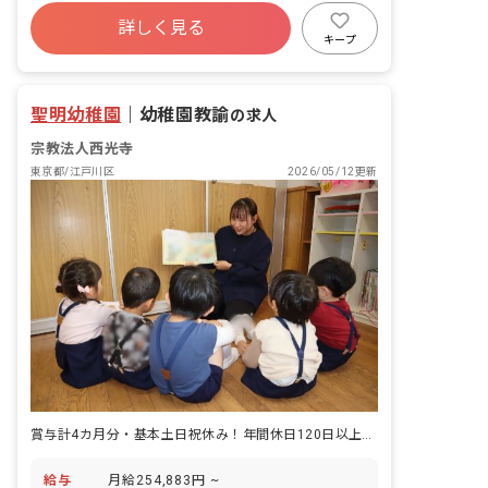
保育・プレ保育（未就園児）等
有給
福利厚生充実
産休育休制度
暇（取得実績あり）※法規定による ※春
詳しく見る
研修充実
ブランクOK
季・夏季・冬季休暇の日数は年度により
キープ
変動あり ◇忌引などには柔軟に対応いた
します。お子様がいる方でもスムーズに
働けるような環境づくりに取り組んでい
聖明幼稚園
ます。
｜
幼稚園教諭
の求人
宗教法人西光寺
東京都/江戸川区
2026/05/12更新
賞与計4カ月分・基本土日祝休み！年間休日120日以上！若手職員も活躍中
給与
月給254,883円 ~