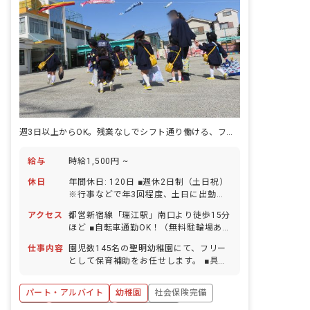
週3日以上からOK。残業なしでシフト通り働ける、フリー保育補助のお仕事
給与
時給1,500円 ~
休日
年間休日: 120日 ■週休2日制（土日祝）
※行事などで年3回程度、土日に出勤す
ることあり（平日振替休日もしくは別途
アクセス
都営新宿線「瑞江駅」南口より徒歩15分
手当支給あり） ■春季休暇（7日間程
ほど ■自転車通勤OK！（無料駐輪場あ
度） ■夏季休暇（20日間程度） ■冬季休
り）・バイク通勤応相談
暇（10日間程度） ※長期休暇の預かり
仕事内容
園児数145名の聖明幼稚園にて、フリー
保育で当番制の出勤あり ■年末年始休暇
として保育補助をお任せします。 ■具体
（12/29～1/3）※年度により前後する
的な仕事内容 ・フリーでの保育補助 ・
可能性あり ■有給休暇（法定通り） ・年
お休み教諭クラスの保育業務 ・清掃 ・
パート・アルバイト
幼稚園
社会保険完備
5日は自由取得 ・時間給制あり ・残日数
行事企画、準備 ・園バス乗車 ・預かり
は長期休みにて消化 ■産前産後・育児休