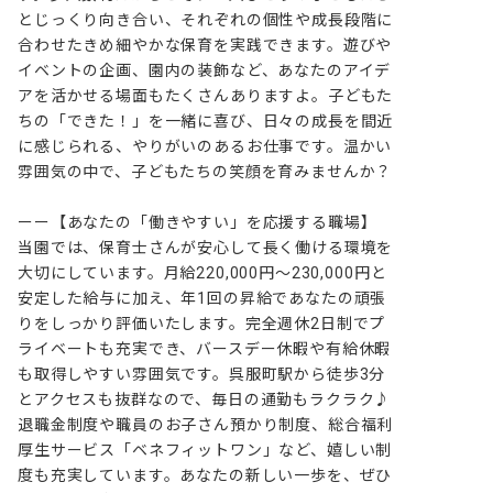
とじっくり向き合い、それぞれの個性や成長段階に
合わせたきめ細やかな保育を実践できます。遊びや
イベントの企画、園内の装飾など、あなたのアイデ
アを活かせる場面もたくさんありますよ。子どもた
ちの「できた！」を一緒に喜び、日々の成長を間近
に感じられる、やりがいのあるお仕事です。温かい
雰囲気の中で、子どもたちの笑顔を育みませんか？

ーー【あなたの「働きやすい」を応援する職場】

当園では、保育士さんが安心して長く働ける環境を
大切にしています。月給220,000円～230,000円と
安定した給与に加え、年1回の昇給であなたの頑張
りをしっかり評価いたします。完全週休2日制でプ
ライベートも充実でき、バースデー休暇や有給休暇
も取得しやすい雰囲気です。呉服町駅から徒歩3分
とアクセスも抜群なので、毎日の通勤もラクラク♪ 
退職金制度や職員のお子さん預かり制度、総合福利
厚生サービス「ベネフィットワン」など、嬉しい制
度も充実しています。あなたの新しい一歩を、ぜひ