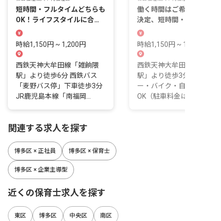
短時間・フルタイムどちらも
働く時間はご希望を考慮し
OK！ライフスタイルに合わ
決定、短時間・フルタイム
せて保育のお仕事♪
ちらもOK♪
時給1,150円 ~ 1,200円
時給1,150円 ~ 1,200円
西鉄天神大牟田線「雑餉隈
西鉄天神大牟田線「雑餉隈
駅」より徒歩6分 西鉄バス
駅」より徒歩3分 ■ マイカ
「麦野バス停」下車徒歩3分
ー・バイク・自転車通勤
JR鹿児島本線「南福岡...
OK（駐車料金は自己負担...
関連する求人を探す
博多区 × 正社員
博多区 × 保育士
博多区 × 企業主導型
近くの保育士求人を探す
東区
博多区
中央区
南区