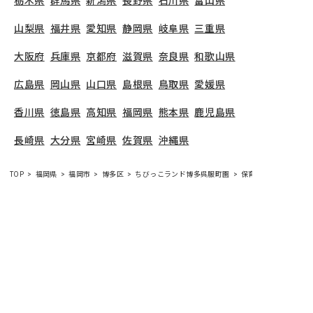
栃木県
群馬県
新潟県
長野県
石川県
富山県
山梨県
福井県
愛知県
静岡県
岐阜県
三重県
大阪府
兵庫県
京都府
滋賀県
奈良県
和歌山県
広島県
岡山県
山口県
島根県
鳥取県
愛媛県
香川県
徳島県
高知県
福岡県
熊本県
鹿児島県
長崎県
大分県
宮崎県
佐賀県
沖縄県
TOP
福岡県
福岡市
博多区
ちびっこランド博多呉服町園
保育士の求人（正社
ちびっこランド博多呉服町園
で募集している保育士
求人の詳細ページです。保育士バンクでは、ちびっ
こランド博多呉服町園の募集情報に精通したキャリ
アアドバイザーが、求人情報や転職活動をサポート
します。
福岡県
で保育士・幼稚園教諭の求人をお探
しの方にピッタリです。企業主導型や
福岡市博多区
で気になる保育士の求人があれば、電話やメールで
お問い合わせください。保育士の求人・転職なら