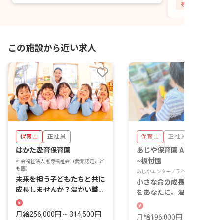
残業少なめ
この施設から近い求人
保育士
正社員
保育士
正社員
はかた愛育保育園
あじや保育園 Anera ~アネ
~板付園
社会福祉法人恵泉福祉会（愛育認定こど
も園）
あじやエンタープライズ株式会社
未来を担う子どもたちと共に
小さな命の成長を支える喜
成長しませんか？温かい職場
をあなたに。温かい環境で
で輝くあなたを待っていま
緒に働きませんか？
す。
月給256,000円 ~ 314,500円
月給196,000円 ~ 196,000