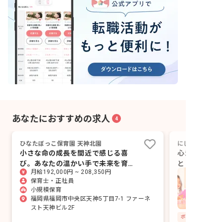
あなたにおすすめの求人
4
ひなたぼっこ保育園 天神北園
にじいろこども
小さな命の成長を間近で感じる喜
心温まる小規
び。あなたの温かい手で未来を育み
とじっくり向
月給192,000円 ~ 208,350円
ませんか？
んか？
保育士・正社員
小規模保育
福岡県福岡市中央区天神5丁目7-1 ファーネ
スト天神ビル2F