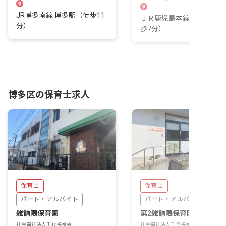
JR博多南線 博多駅（徒歩11
ＪＲ鹿児島本線 笹原駅（
分）
歩7分）
博多区の保育士求人
保育士
保育士
パート・アルバイト
パート・アルバイト
雑餉隈保育園
第2雑餉隈保育園
社会福祉法人千代福祉会
社会福祉法人千代福祉会