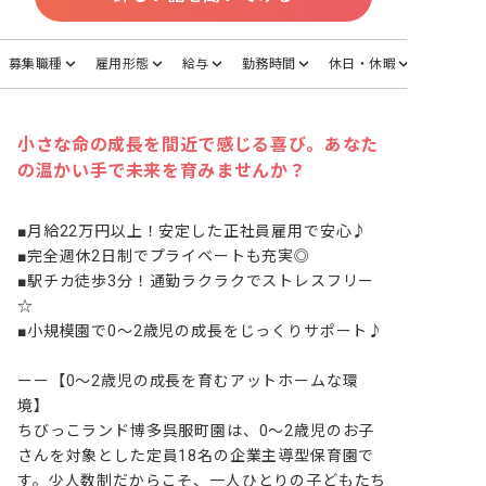
募集職種
雇用形態
給与
勤務時間
休日・休暇
小さな命の成長を間近で感じる喜び。あなた
の温かい手で未来を育みませんか？
■月給22万円以上！安定した正社員雇用で安心♪

■完全週休2日制でプライベートも充実◎

■駅チカ徒歩3分！通勤ラクラクでストレスフリー
☆

■小規模園で0～2歳児の成長をじっくりサポート♪

ーー【0～2歳児の成長を育むアットホームな環
境】

ちびっこランド博多呉服町園は、0～2歳児のお子
さんを対象とした定員18名の企業主導型保育園で
す。少人数制だからこそ、一人ひとりの子どもたち