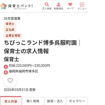
求人検索
転職相談
キープ
メニュー
26年度募集
保育士
正社員
企業主導型
ちびっこランド博多呉服町園｜
保育士
の求人情報
保育士
月給 220,000円〜230,000円
福岡県福岡市博多区
2026年03月31日 更新
働く環境
施設・法人
ギャラリー
求人内容